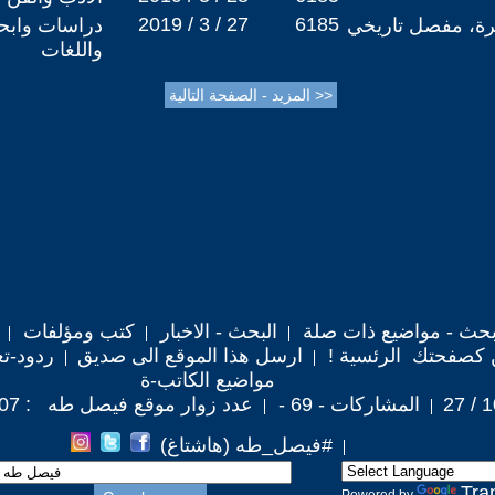
2019 / 3 / 27
6185
صرة، مفصل تاريخي
دراسات وابحا
واللغات
حث - مواضيع ذات صلة
البحث - الاخبار
كتب ومؤلفات
 كصفحتك الرئسية !
ارسل هذا الموقع الى صديق
ردود-تع
مواضيع الكاتب-ة
المشاركات - 69 -
عدد زوار موقع فيصل طه : 337,607
#فيصل_طه (هاشتاغ)
Tra