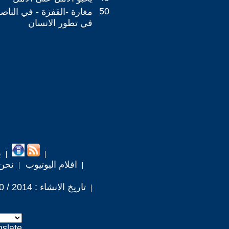
50
مغارة -القفزة - في النا
في تطور الانسان
ب
افلام اليوتيوب
نحن
تاريخ الانشاء : 2014 / 10 / 27
nslate