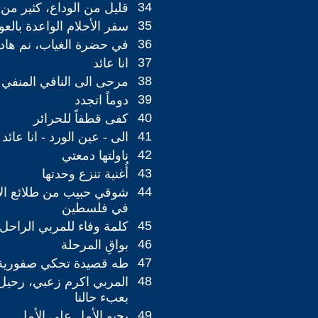
34
قليل من الوداع، كثير من ا
35
سفر الأحلام الواعدة بالعو
36
في حضرة الغياب، نم هادئا
37
انا عائد
38
مرحى الى النافي المنفي
39
دوماً اتجدد
40
كفى قطفاً للحرائر
41
الى - عين الورد - انا عائد
42
ناولتها دمعتي
43
أُغنية تنزع وحدتها
44
شوقي حبيب من طلائع الا
في فلسطين
45
كلمة وفاء للمربي الراحل
46
بواقِ المرحلة
47
طه قصيدة تحكي صفورية
48
المربي اكرم زعبي، رحيل 
بعبء حالنا
49
يحبو الأمل على الأمل