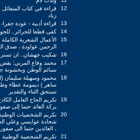
11
ولدت لأُم
12
قراءة في كتاب المتفائل ،
زياد
13
قراءة أدبية - عودة جفرا-
14
كفى قطعا للحرائر.. للجو
15
الأعمال الشعرية الكاملة 
الرحمن عواودة ، صدق الك
16
شكيب جهشان.. ان تسترج
17
محمد وفاع المربي: يقص ر
نسائم الوطن وبخشونة جر
18
محمود وسهيلة سليمان (اب
ساهر ) ديمومة عطاء وطني
تستحق الثناء والتقدير
19
تكريم الحاج العامل الكا
بركة العائد حتما إلى صفو
20
تكريم الشخصيات الوطنية
شحادة عوايسي وعلي الح
، العائدين حتما الى صفوري
21
تكريم الشخصية الوطنية 