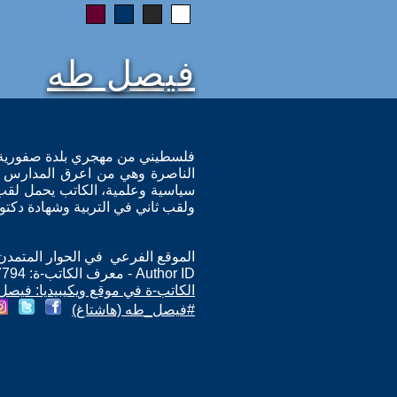
فيصل طه
فلسطيني من مهجري بلدة صفورية يس
الناصرة وهي من اعرق المدارس ا
سياسية وعلمية، الكاتب يحمل لقب 
ولقب ثاني في التربية وشهادة دكتورا
الموقع الفرعي في الحوار المتمدن: ps://www.ahewar.org/m.asp?i=7794
Author ID - معرف الكاتب-ة: 7794
الكاتب-ة في موقع ويكيبيديا: فيص
#فيصل_طه (هاشتاغ)