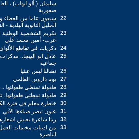
سليمان ( ألو ايهاب) ، العا
صفورية
22
سبعون عاما من العطاء وا
الجليل الثانوية البلدية - ال
23
تكريم الشخصية الوطنية ا
عرب- أمين محمد علي
24
ذكريات في تقاطع الألوان
25
عادل ابو الهيجا.. مذكرا
جماعية
26
نضالنا ليس عبثيا
27
يوم داروين العالمي
28
طفولة تمتطي طفولتها .. ت
29
طفولة تمطتي طفولتها، تل
30
خاطرة معلم في فترة الكو
31
عيون تبصر ضياءها الآتي
32
ريتا شاعرة تعيش اشعارها
33
من ادبيات مخيمات العم
الناصرة