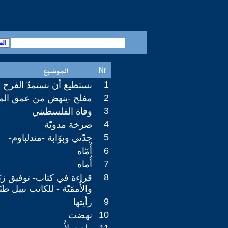
1
نستطيع أن نستمدّ الفرح
2
مفلح -ينهض من عمق الموت
3
وفاة الفلسطيني
4
صرخة مدويّة
5
جدّتي وبوّابة -مندلباوم-
6
أُمّاه
7
أُماه
8
قراءة في كتاب- توفيق زيّا
والأُممّيّة - للكاتب نبيل ط
9
رأيتها
10
نهضت