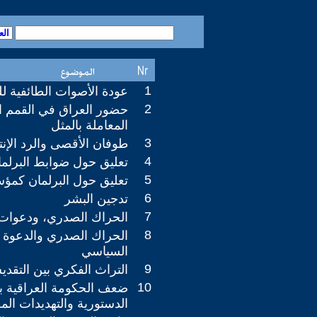
1
عودة الأصوات الطائفية ل
2
حضور العراق في القمم ال
المعاملة بالمثل
3
طوفان الأقصى والرد الإنت
4
تعليق حول ضوابط البرلما
5
تعليق حول البرلمان كمؤ
6
تدجين البشر
7
الحراك الصدري، ودعوات 
8
الحراك الصدري والدعوة 
السياسي
9
التراث الفكري بين التقد
10
ضعف الحكومة العراقية بان
الدستورية والتهديدات الم