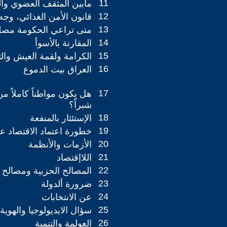
11
مابين المثقف العضوي والعا
12
قانون الأمن الغذائي، وجه
13
متى تراعي الحكومة مص
14
المقارنة بالأسوأ
15
الكرامة ولقمة العيش والث
16
العراق بيت الدموع
17
هل يكون مواطناً كاملاً م
شبراً؟
18
الإستئثار بالمنفعة
19
خطورة اعتماد الاقتصاد عل
20
الأزمات والأنظمة
21
اللاإقتصاد
22
المصالح الحزبية ومصالح
23
ضرورة ألدولة
24
عن الانتخابات
25
سؤال الايديولوجيا والهوية 
26
العولمة والتنمية