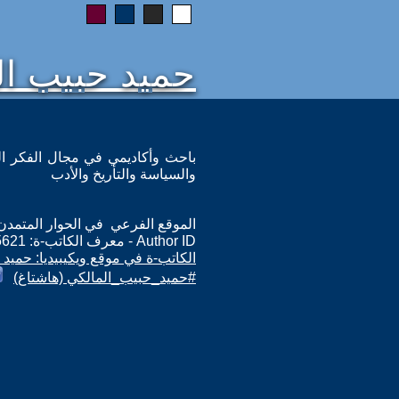
حميد حبيب ال
باحث وأكاديمي في مجال الفكر ا
والسياسة والتأريخ والأدب
الموقع الفرعي في الحوار المتمدن: ps://www.ahewar.org/m.asp?i=5621
Author ID - معرف الكاتب-ة: 5621
الكاتب-ة في موقع ويكيبيديا: حميد
#حميد_حبيب_المالكي (هاشتاغ)