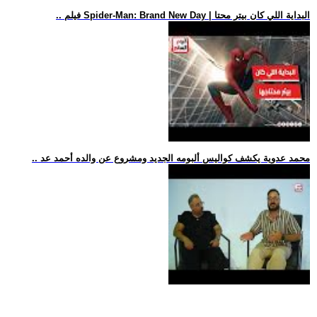
.. فيلم Spider-Man: Brand New Day | البداية اللي كان بيتر محتا
.. محمد عدوية يكشف كواليس ألبومه الجديد ومشروع عن والده أحمد عد