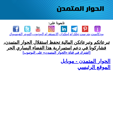
تابعونا على:
بودكاست
بنترست
تيلكرام
لينكدإن
الانستغرام
اليوتيوب
التويتر
الفيسبوك
تبرعاتكم وتبرعاتكن المالية تحفظ استقلال الحوار المتمدن،
فشاركونا في دعم استمرارية هذا الفضاء اليساري الحر
[اشترك في قناة ‫«الحوار المتمدن» على اليوتيوب]
الحوار المتمدن - موبايل
الموقع الرئيسي