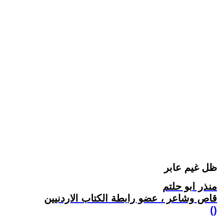
ظل غيم عابر
منذر ابو حلتم
قاص وشاعر ، عضو رابطة الكتاب الاردنيين
()