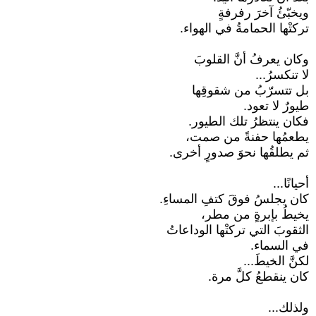
ويخبّئُ آخرَ رفرفةٍ
تركتْها الحمامةُ في الهواء.
وكان يعرفُ أنَّ القلوبَ
لا تنكسرُ...
بل تتسرّبُ من شقوقِها
طيورٌ لا تعود.
فكان ينتظرُ تلك الطيور.
يطعمُها حفنةً من صمت،
ثم يطلقُها نحوَ صدورٍ أخرى.
أحيانًا...
كان يجلسُ فوقَ كتفِ المساءِ.
يخيطُ بإبرةٍ من مطر،
الثقوبَ التي تركتْها الوداعاتُ
في السماء.
لكنَّ الخيطَ...
كان ينقطعُ كلَّ مرة.
ولذلك...