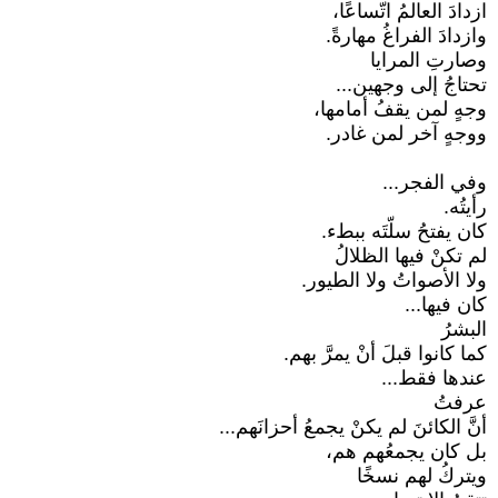
ازدادَ العالمُ اتّساعًا،
وازدادَ الفراغُ مهارةً.
وصارتِ المرايا
تحتاجُ إلى وجهين...
وجهٍ لمن يقفُ أمامها،
ووجهٍ آخر لمن غادر.
وفي الفجر...
رأيتُه.
كان يفتحُ سلّتَه ببطء.
لم تكنْ فيها الظلالُ
ولا الأصواتُ ولا الطيور.
كان فيها...
البشرُ
كما كانوا قبلَ أنْ يمرَّ بهم.
عندها فقط...
عرفتُ
أنَّ الكائنَ لم يكنْ يجمعُ أحزانَهم...
بل كان يجمعُهم هم،
ويتركُ لهم نسخًا