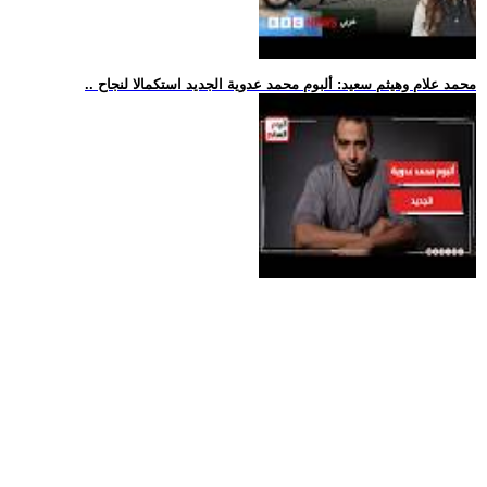
.. محمد علام وهيثم سعيد: ألبوم محمد عدوية الجديد استكمالا لنجاح