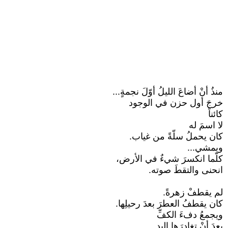
منذُ أنْ أضاعَ الليلُ أوّلَ نجمةٍ...
خرجَ أول حزن في الوجود
كائناً
لا اسمَ له
كان يحملُ سلّةً من غياب.
ويمشي...
كلّما انكسرَ شيءٌ في الأرض،
انحنى والتقطَ صوته.
لم يقطفْ زهرةً.
كان يقطفُ العطرَ بعدَ رحيلِها.
ويجمعُ دفءَ الكفِّ
بعدَ أنْ تغادرَها اليد.