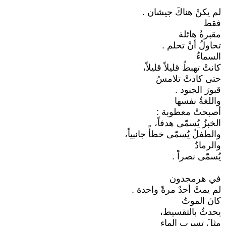
لم يكنْ هناكَ جيشان .
فقط
مقبرةٌ هائلة
تحاولُ أنْ تحلم .
السماءُ
كانتْ تهبطُ قليلاً قليلاً،
حتى كادتْ تلامسُ
قبورَ الجنود .
واللغةُ نفسها
أصبحتْ معطوبة :
الخبزُ يُسمّى هدفاً،
والطفلُ يُسمّى خطأً جانبياً،
والرمادُ
يُسمّى نصراً .
في هرمجدون
لم يمتْ أحدٌ مرةً واحدة .
كانَ الموتُ
يحدثُ بالتقسيط،
مثلَ تسربِ الماء