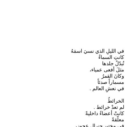
في الليلِ الذي نسيَ اسمَهُ
كانتِ السماءُ
تُبدّلُ جلدها
مثلَ أفعى عمياء،
وكانَ القمرُ
مسماراً صدئاً
في نعشِ العالم .
الخرائطُ
لم تعدْ خرائط .
كانتْ أعضاءً داخليةً
معلّقةً
في مختبرِ جنرالٍ عجوز،