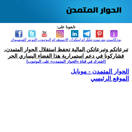
تابعونا على:
بودكاست
بنترست
تيلكرام
لينكدإن
الانستغرام
اليوتيوب
التويتر
الفيسبوك
تبرعاتكم وتبرعاتكن المالية تحفظ استقلال الحوار المتمدن،
فشاركونا في دعم استمرارية هذا الفضاء اليساري الحر
[اشترك في قناة ‫«الحوار المتمدن» على اليوتيوب]
الحوار المتمدن - موبايل
الموقع الرئيسي