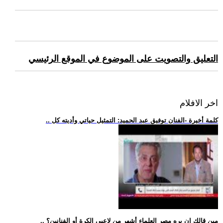
التعليق والتصويت على الموضوع في الموقع الرئيسي
اخر الافلام
.. كلمة أخيرة -الفنان توفيق عبد الحميد: التمثيل حياتي وأديته كل
.. مين قالك إن بره مصر العلماء أشهر من لاعبي الكرة أو الفنانين؟