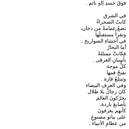
فوقَ جسدِ إلهٍ نائم .
في الشرق
كانتْ الصحراءُ
تضعُ عمامةً من دخان،
وتقرأُ مستقبلَها
في أحشاءِ الصواريخ .
أما البحارُ
فكانتْ ممتلئةً
بأسنانِ الغرقى .
كلُّ موجة
تفتحُ فمها
وتبتلعُ قارة .
وفي الغرفِ البيضاء
كانَ رجالٌ بلا ظلال
يحرّكونَ العالمَ
بأصابعَ باردة،
كأنهم يعزفونَ
على بيانو مصنوعٍ
من عظامِ الأنبياء .