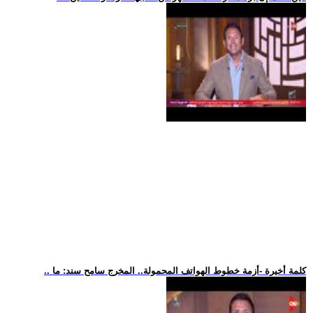
.. كلمة أخيرة -أزمة خطوط الهواتف المحمولة.. المخرج سامح سند: ما