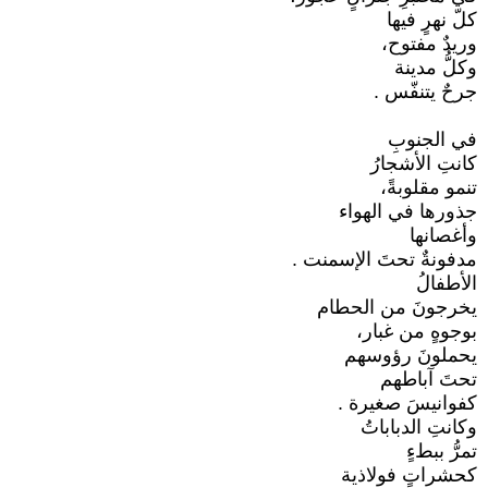
كلّ نهرٍ فيها
وريدٌ مفتوح،
وكلُّ مدينة
جرحٌ يتنفّس .
في الجنوبِ
كانتِ الأشجارُ
تنمو مقلوبةً،
جذورها في الهواء
وأغصانها
مدفونةٌ تحتَ الإسمنت .
الأطفالُ
يخرجونَ من الحطام
بوجوهٍ من غبار،
يحملونَ رؤوسهم
تحتَ آباطهم
كفوانيسَ صغيرة .
وكانتِ الدباباتُ
تمرُّ ببطءٍ
كحشراتٍ فولاذية