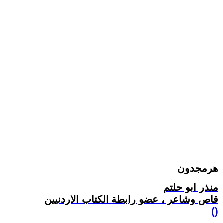
هرمجدون
منذر ابو حلتم
قاص وشاعر ، عضو رابطة الكتاب الاردنيين
()