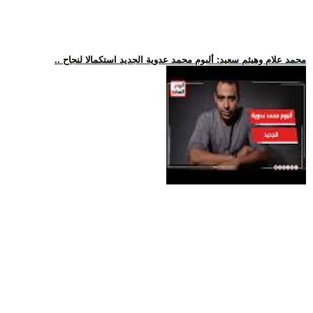
.. محمد علام وهيثم سعيد: ألبوم محمد عدوية الجديد استكمالا لنجاح