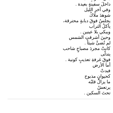
داخلَ سفينةٍ بعيدة .
وفي آخرِ الليل
شوهدَ ملاكٌ
يجلسُ فوقَ دبابةٍ محترقة،
يأكلُ التراب
ويبكي بلا عينين .
وحينَ أشرقتِ الشمس
لم تُضئْ شيئاً .
كانتْ مجردَ مصباحٍ شاحب
يتدلّى
فوقَ غرفةِ تعذيبٍ كونية .
أما الأرض
فبدتْ
كحيوانٍ مذبوح
ما يزالُ قلبُه
يرتعشُ
تحتَ السكين .