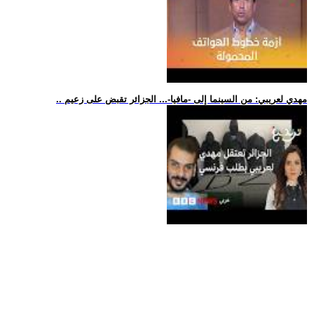
.. مهدي لعريبي: من السينما إلى -مافيا-... الجزائر تقبض على زعيم