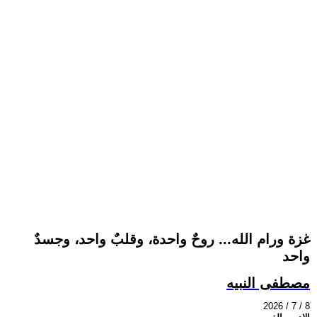
غزة ورام الله... روحٌ واحدة، وقلبٌ واحد، وجسدٌ
واحد
مصطفى النبيه
2026 / 7 / 8