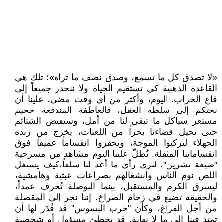
​«لا تصدق كل ما تسمع، وصدق نصف ما تراه»؛ تلك هي
القاعدة الذهبية كي تستقيم الحياة ولا ننحدر جميعاً إلى
قاع الخراب. اليوم، وأكثر من أي وقت مضى، علينا أن
نحتكم إلى سلطة العقل، فالعاطفة المندفعة جحيم
مستعر سيأكل ما تبقى لنا من أمل، وستفيض الشتائم
حتى تحيل فضاءنا بحراً من اللعنات، يخرج من زبده
الجهلاء ليركبوا الموجة، ويحفروا انقساماً عميقاً فوق
انقساماتنا المثقلة. ​تُطلّ علينا اليوم مشاهد من مسرحية
"ضيعة تشرين"، لنرى رأي ما أعد لنا سلفاً،كيف يستغل
اللص نوم الناس وانشغالهم بصراعات عبثية وهامشية،
ليسرق الكرم والمستقبل، بينما البوصلة تُحرف عمداً،
والحقيقة تضيع في زحام الصراخ. إننا نجر إلى المقصلة
من أجل الفراغ، وكأن "حرب البسوس" قد قُدّر لها أن
تمتد فينا إلى ما لا نهاية. ​قد يخطئ مسؤول أو شخصية