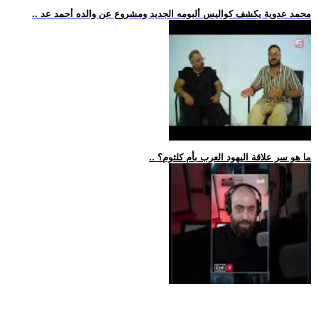
.. محمد عدوية يكشف كواليس ألبومه الجديد ومشروع عن والده أحمد عد
.. ما هو سر علاقة اليهود العرب بأم كلثوم؟