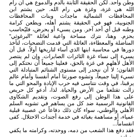
وطن واحد. لكن الحقيقة الثابتة بالدم والدموع هي أن رام
الله هي غزة، وغزة هي رام الله. ​حين يشتم ابن
المحافظات الشمالية ماجدات وبنات المحافظات
الجنوبية، فهو في الحقيقة يشتم أهله، ويطعن كرامة
وطنه قبل أي أحد آخر. ومن يسيء أو يحرض، فليُحاسب
بحزم. وهنا، نترك مساحة واعية لعائلة "البرغوثي"
المناضلة والمعطاءة، العائلة التي قدمت التضحيات، لتأخذ
دورها في محاسبة ابنها الذي أساء لتاريخها أولاً، قبل أن
يسيء إلى نساء غزة الثائرات الصابرات. وإن لم ينتصر
الأهل لأهلهم في غزة بالحق، فعلينا جميعاً أن نحتكم إلى
القانون؛ لا أن ننحدر إلى مستوى الشتائم المتبادلة التي
تسيء إلينا جميعاً، وتشوه صورتنا أمام أنفسنا وأمام عالم
يرقبنا، في وقت نتناسى فيه حرب الإبادة والمحو التي ما
زالت تقتلعنا من الأرض والحياة. ​لذا، أدعو كل حريص
على هذا الوطن إلى رفع الصوت، وتقديم الشكاوى
القانونية الرسمية ضد كل من يساهم في تشويه السلم
الأهلي والوطني، سواء كان ذلك دفاعاً عن عصبية قبلية
عمياء، أو مساهمة بغبائه في خدمة أجندات الاحتلال. ​كفى
انقساماً...
فقد دفع هذا الشعب من دمه، ووحدته، وكرامته ما يكفي