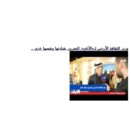
.. وزير الثقافة الأردني لـ«الأيام»: البحرين بقيادتها وشعبها عزي