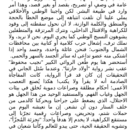
عامة في وصفٍ أو تصريح، بقصد أو بغير قصد، وهذا أمر
وارد في طبيعة البشر. لكن واجبنا الوطني والأخلاقي
يملي علينا أن نلفت انتباهه إلى موضع الخطأ بالحجة
والمنطق والكلمة الوازنة، لا أن نحول سقطته إلى وقود
للكراهية والاقتتال الداخلي، ونترك المرتزقة والمتطفلين
يشوهون النسيج الوطني كما يجري اليوم. ​نحن لا نريد، ولا
نملك ترف، إشعال حرب كلامية أو كتابية بين محافظات
الشمال والجنوب؛ فنحن عائلة واحدة، وجسد واحد إذا
اشتكى منه عضو تداعى له سائر الجسد بالسهر والحمى.
​أستحضر هنا يوم طُعن الروائي الكبير "نجيب محفوظ"
عقب نشر رواية "أولاد حارتنا". وعندما سُئل الجاني في
التحقيقات إن كان قد قرأ الرواية، كانت المفاجأة
الصادمة أنه لا يقرأ ولا يكتب! هكذا يُصنع التعصب
الأعمى؛ أحكام مطلقة وصراعات دموية تُخلق في بيئات
الجهل وغياب الفهم. والمستفيد الوحيد من هذا الجهل هو
الاحتلال، الذي يضغط على جراحنا ويحركنا كالدمى من
خلف الستار دون أن نشعر. إن ما نعيشه اليوم من
حملات شتم، وتحريض، وصراعات رقمية تجرّنا إلى
مستنقع الكراهية، لا يخدم إلا هدفاً واحداً: "تجزئة المُجزّأ"،
وتشويه الحقيقة الحية، حتى يبدو للعالم وكأننا شعبان في