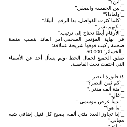
_"أين؟"
_"بين الخمسة والصفر."
_"ولماذا؟"
_"كلما كثرت الفواصل، بدا الرقم _أنيقًا."
_"لكنهم بشر."
_"الأرقام أيضًا تحتاج إلى ترتيب."
في نهاية المؤتمر الصحفي،امر القائد بنصب منصة
ضخمة ركبت فوقها شريحة عملاقة:
_الخسائر: 50,000
صفق الجميع لجمال الخط ،ولم يسأل أحد عن الأسماء
التي اختفت تحت الفاصلة.
٤/ فاتورة النصر
_"كم ثمن النصر؟"
_"مئة ألف مدني."
_"غالٍ."
_"لدينا عرض موسمي."
_"ما هو؟"
_"إذا تجاوز العدد مئتي ألف، يصبح كل قتيل إضافي شبه
مجاني."
_"رائع."