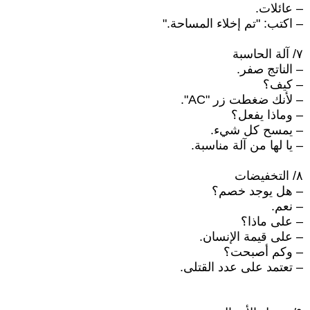
– عائلات.
– اكتب: "تم إخلاء المساحة."
٧/ آلة الحاسبة
– الناتج صفر.
– كيف؟
– لأنك ضغطت زر "AC".
– وماذا يفعل؟
– يمسح كل شيء.
– يا لها من آلة مناسبة.
٨/ التخفيضات
– هل يوجد خصم؟
– نعم.
– على ماذا؟
– على قيمة الإنسان.
– وكم أصبحت؟
– تعتمد على عدد القتلى.