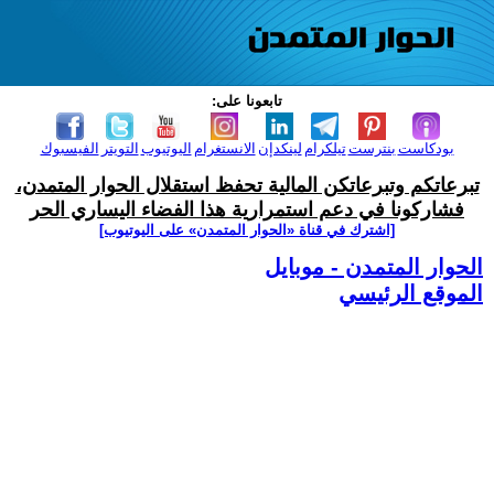
تابعونا على:
بودكاست
بنترست
تيلكرام
لينكدإن
الانستغرام
اليوتيوب
التويتر
الفيسبوك
تبرعاتكم وتبرعاتكن المالية تحفظ استقلال الحوار المتمدن،
فشاركونا في دعم استمرارية هذا الفضاء اليساري الحر
[اشترك في قناة ‫«الحوار المتمدن» على اليوتيوب]
الحوار المتمدن - موبايل
الموقع الرئيسي