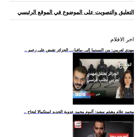
التعليق والتصويت على الموضوع في الموقع الرئيسي
اخر الافلام
.. مهدي لعريبي: من السينما إلى -مافيا-... الجزائر تقبض على زعيم
.. محمد علام وهيثم سعيد: ألبوم محمد عدوية الجديد استكمالا لنجاح