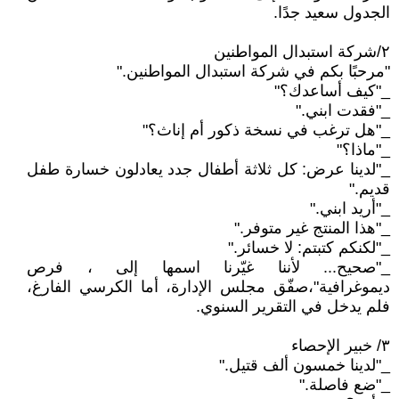
الجدول سعيد جدًا.
٢/شركة استبدال المواطنين
"مرحبًا بكم في شركة استبدال المواطنين."
_"كيف أساعدك؟"
_"فقدت ابني."
_"هل ترغب في نسخة ذكور أم إناث؟"
_"ماذا؟"
_"لدينا عرض: كل ثلاثة أطفال جدد يعادلون خسارة طفل
قديم."
_"أريد ابني."
_"هذا المنتج غير متوفر."
_"لكنكم كتبتم: لا خسائر."
_"صحيح... لأننا غيّرنا اسمها إلى ، فرص
ديموغرافية"،صفّق مجلس الإدارة، أما الكرسي الفارغ،
فلم يدخل في التقرير السنوي.
٣/ خبير الإحصاء
_"لدينا خمسون ألف قتيل."
_"ضع فاصلة."