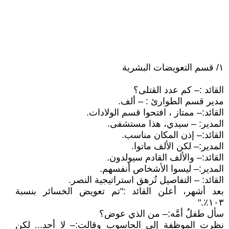
١/ قسم التعويضات البشرية
القائد :– كم عدد القتلى؟
مدير قسم الطوارئ : – ألف.
القائد:– ممتاز ، افتحوا قسم الولادات.
المدير: – سيدي، هذا مستشفى.
القائد:– إذن المكان مناسب.
المدير:– لكن الألف ماتوا.
القائد:– والألف القادم سيولدون.
المدير:– ليسوا الأشخاص أنفسهم.
القائد: – التفاصيل تُرهق استراتيجية النصر.
بعد أشهر، أعلن القائد :"تم تعويض الخسائر بنسبة
١٠٣٪."
سأل طفلٌ أمَّه:– من الذي عوض؟
نظرت الموظفة إلى الحاسوب وقالت:– لا أحد... لكن