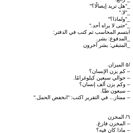
_"هل تريد إيصالًا؟"
_"لا."
_"ولماذا؟"
_"حتى لا يراه أحد."
ابتسم المحاسب ثم كتب في الدفتر:
_المدفوع: بشر.
_المتبقي: بشر آخرون
/٥ الميزان
– كم يزن الإنسان؟
– حوالي سبعين كيلوغرامًا.
– وكم يزن ألف إنسان؟
– سبعون طنًا.
– ممتاز... في التقرير اكتب: "انخفض الحمل."
٦/ المخزن
– المخزن فارغ.
– ماذا كان فيه؟