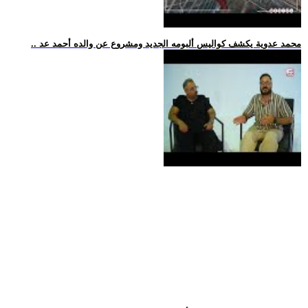
.. محمد عدوية يكشف كواليس ألبومه الجديد ومشروع عن والده أحمد عد