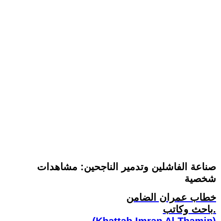
صناعة الفاشلين وتدمير الناجحين: مشاهدات
شخصية
خطاب عمران الضامن
باحث وكاتب.
(Khattab Imran Al Thamin)