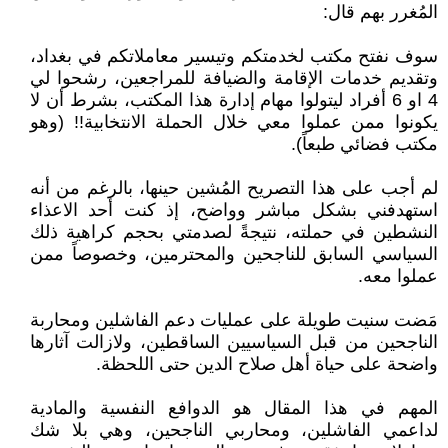
المُغرر بهم قال:
سوف نفتح مكتب لخدمتكم وتيسير معاملاتكم في بغداد،
وتقديم خدمات الإقامة والضيافة للمراجعين، رشحوا لي
4 او 6 أفراد ليتولوا مهام إدارة هذا المكتب، بشرط أن لا
يكونوا ممن عملوا معي خلال الحملة الانتخابية!! (وهو
مكتب فضائي طبعاً).
لم أجب على هذا التصريح المُشين حينها، بالرغم من أنه
استهدفني بشكل مباشر وواضح، إذ كنت أحد الاعذاء
النشطين في حملته، نتيجةً لصدمتي بحجم كراهية ذلك
السياسي السابق للناجحين والمحترمين، وخصوصاً ممن
عملوا معه.
مَضت سنيت طويلة على عمليات دعم الفاشلين ومحاربة
الناجحين من قبل السياسيين الساقطين، ولازالت آثارها
واضحة على حياة أهل صلاح الدين حتى اللحظة.
المهم في هذا المقال هو الدوافع النفسية والمادية
لداعمي الفاشلين، ومحاربي الناجحين، وهي بلا شك