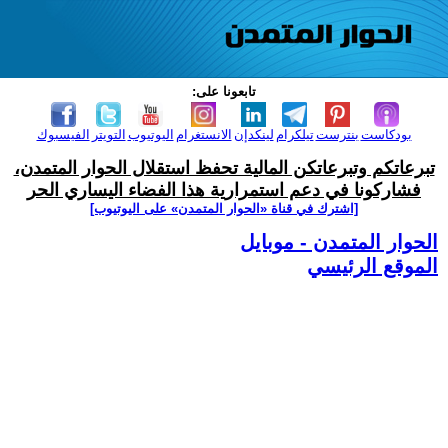
تابعونا على:
بودكاست
بنترست
تيلكرام
لينكدإن
الانستغرام
اليوتيوب
التويتر
الفيسبوك
تبرعاتكم وتبرعاتكن المالية تحفظ استقلال الحوار المتمدن،
فشاركونا في دعم استمرارية هذا الفضاء اليساري الحر
[اشترك في قناة ‫«الحوار المتمدن» على اليوتيوب]
الحوار المتمدن - موبايل
الموقع الرئيسي