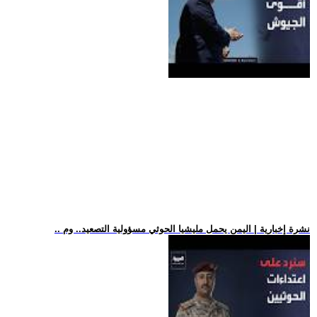
.. نشرة إخبارية | اليمن يحمل مليشيا الحوثي مسؤولية التصعيد.. وم