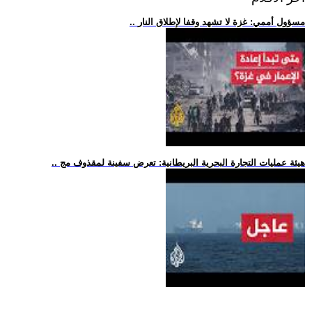
.. مسؤول أممي: غزة لا تشهد وقفا لإطلاق النار
.. هيئة عمليات التجارة البحرية البريطانية: تعرض سفينة لمقذوف مج