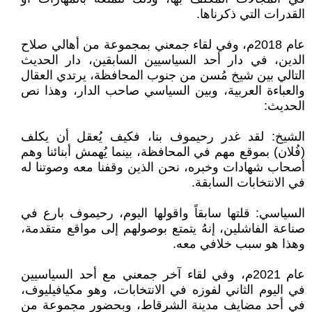
القدرات التي ذكرناها.
عام 2018م، وفي لقاء جمعني بمجموعة من أهالي صلاح
الدين، في دار أحد السياسيين السابقين، دار الحديث
التالي بين شيخ مُسن من جنوب المحافظة، يرتدي العقال
والعباءة العربية، وبين السياسي صاحب الدار، وهذا نص
الحديث:
الشيخ: لقد غدر رحيموف بنا، فكيف يُعقل أن يكلف
(فُلان) بموقع مهم في المحافظة، بينما يُهمش أبنائنا وهم
أصحاب شهادات وخبره، نحن الذين وقفنا معه وصوتنا له
في الانتخابات السابقة.
السياسي: قلتها سابقاً واقولها اليوم، رحيموف بارع في
صناعة الفاشلين، إنهُ يتمتع بوصولهم إلى مواقع متقدمة،
وهذا هو سبب خلافي معه.
عام 2021م، وفي لقاء آخر جمعني مع أحد السياسيين
في اليوم الثاني لفوزه في الانتخابات، وهو مكيافيليوف،
في أحد مضايف مدينة الشرقاط، وبحضور مجموعة من