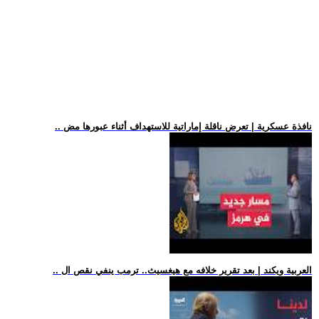
.. نافذة عسكرية | تعرض ناقلة إماراتية للاستهداف أثناء عبورها مض
.. العربية ويكند | بعد تقرير خلافه مع هيغسيث.. ترمب ينفي نقص ال