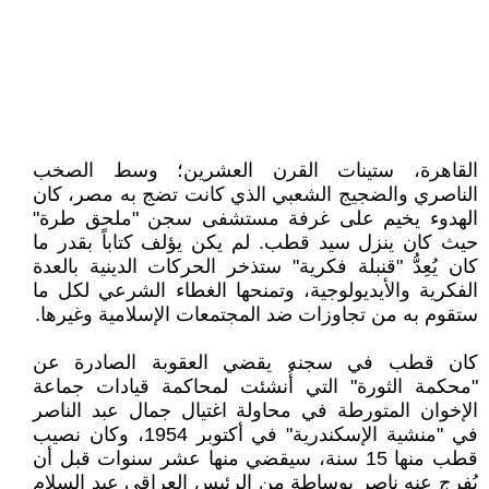
القاهرة، ستينات القرن العشرين؛ وسط الصخب
الناصري والضجيج الشعبي الذي كانت تضج به مصر، كان
الهدوء يخيم على غرفة مستشفى سجن "ملحق طرة"
حيث كان ينزل سيد قطب. لم يكن يؤلف كتاباً بقدر ما
كان يُعِدُّ "قنبلة فكرية" ستذخر الحركات الدينية بالعدة
الفكرية والأيديولوجية، وتمنحها الغطاء الشرعي لكل ما
ستقوم به من تجاوزات ضد المجتمعات الإسلامية وغيرها.
كان قطب في سجنه يقضي العقوبة الصادرة عن
"محكمة الثورة" التي أُنشئت لمحاكمة قيادات جماعة
الإخوان المتورطة في محاولة اغتيال جمال عبد الناصر
في "منشية الإسكندرية" في أكتوبر 1954، وكان نصيب
قطب منها 15 سنة، سيقضي منها عشر سنوات قبل أن
يُفرج عنه ناصر بوساطة من الرئيس العراقي عبد السلام