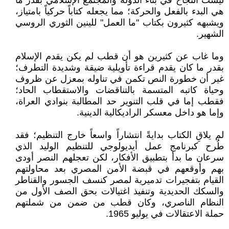
ليست النجاح في بناء الدولة والمجتمع الإسلامي بقدر ما
هي البدء بالفعل والحركة؛ مما يجعله كتاباً حركياً بامتياز،
ويشبهه كثيرون بكتاب "ما العمل" للينين الثوري الروسي
الشهير.
وما غاب عن كثيرين هو أن قطب لم يكن يقدم الإسلام
بقدر ما كان يقدم قراءة تأويلية ضيقة وشديدة التطرف؛
غير أن خطورة النص تكمن في تناوله بمعزل عن ظروف
وحياة كاتبه المتسمة بالتناقضات والاستقطاب الحاد؛
فقطب إما في قلب التنوير حد المطالبة بنوادي العراة،
وإما هو داخل معسكر الراديكالية الدينية.
لم يلاقِ الكتاب بدايةً انتشاراً واسعاً خارج التنظيم؛ فقد
طُرح كبرنامج عمل أيديولوجي للتنظيم الوليد الذي
سرعان ما بدأ بتطبيق الأفكار، لكن تعجلهم النصر أودى
بهم وأوقعهم في قبضة الأمن المصري بعد محاولتهم
القيام بتفجيرات تدميرية لمصر كنسف الجسور والقناطر
والسكك الحديدية وتنفيذ اغتيالات بحق الصف الأول من
النظام الناصري، وكان قطب من ضمن من شملتهم
حملة الاعتقالات في يوليو 1965.