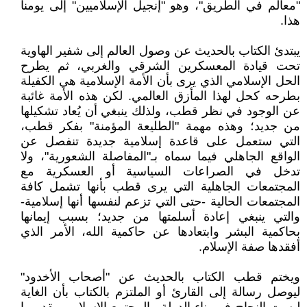
"معالم في الطريق"، وهو "إنجيل الإسلاميين" إلى يومنا
هذا.
يبتدئ الكتاب بالحديث عن وصول العالم إلى شفير الهاوية
تحت قيادة المعسكرين الشرقي والغربي، ثم يطرح
الحل الإسلامي الذي يرى بأن الأمة الإسلامية هي الكفيلة
بطرحه كحل لهذا المأزق العالمي. لكن هذه الأمة غائبة
عن الوجود في نظر قطب، ولذلك ينبغي أن يُعاد تشكيلها
من جديد؛ وهذه مهمة "الطليعة المؤمنة" بفكر قطب،
التي ستعمل على قاعدة إسلامية جديدة تنفصل عن
الواقع الجاهلي فيما سماه بـ"المفاصلة الشعورية"، ولا
تدخل في الصراعات السياسية أو العسكرية مع
المجتمعات الجاهلية التي يرى قطب بأنها تشمل كافة
المجتمعات الحالية -حتى التي تزعم لنفسها أنها إسلامية-
والتي ينبغي إعادة أسلمتها من جديد؛ بسبب إيمانها
بحاكمية البشر وابتعادها عن حاكمية الله، الأمر الذي
أفقدها صفة الإسلام.
ويختم قطب الكتاب بالحديث عن "أصحاب الأخدود"
ليوصل رسالة إلى القارئ أو الملتزم بالكتاب بأن الغاية