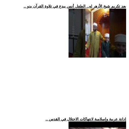
.. بعد تكريم شيخ الأزهر له.. الطفل أنس يبدع في تلاوة القرآن بدو
.. إدانة عربية وإسلامية لانتهاكات الاحتلال في القدس