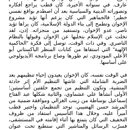
عارف. في سنواته الأخيرة، كان قطب يراجع أفكاره
وتصوراته الدينية والسياسية بعد أن اصطدم بواقع نفسي
خطير؛ فالجماهير التي كان يزعم أنها تؤيد مشروع
الإخوان وتطمح إلى بناء الدولة الإسلامية، كان يراها تؤيد
ناصر، عدو الإخوان، وتستفيد من منجزاته. إذن، لقد
تخلت عن الإسلام بتخليها عن الإخوان وقبولها بالنظام
الناصري. وفي ذات الوقت، توصل إلى فكرة "الحاكمية
الإلهية" التي استقاها من كتابات المنظر الباكستاني أبو
الأعلى المودودي، ثم طورها وصاغ برنامجه الأيديولوجي
على أساسها.
في الوقت نفسه، كان الإخوان يعيدون إحياء تنظيمهم بعد
الضربة الشاملة التي عاشها التنظيم الأم إثر حادثة
المنشية، وتكون التنظيم من تجمع حلقتين أساسيتين؛
الأولى أنشأها علي عشماوي، والثانية شكلها عبد الفتاح
إسماعيل بوساطة من زينب الغزالي وموافقة ضمنية من
المرشد حسن الهضيبي. توحد التنظيمان واختير قطب
أميراً عليه، وخلال هذا التأسيس استفاد من ظروف
التخفيف التي كان يتمتع بها أثناء إقامته في المستشفى،
فسرّب الرسائل والمناشير التي ستطبع تحت عنوان