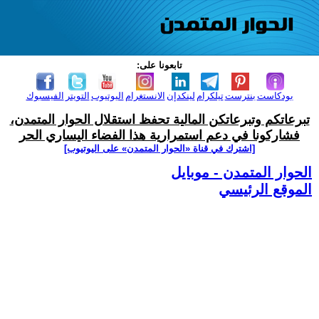
تابعونا على:
بودكاست
بنترست
تيلكرام
لينكدإن
الانستغرام
اليوتيوب
التويتر
الفيسبوك
تبرعاتكم وتبرعاتكن المالية تحفظ استقلال الحوار المتمدن،
فشاركونا في دعم استمرارية هذا الفضاء اليساري الحر
[اشترك في قناة ‫«الحوار المتمدن» على اليوتيوب]
الحوار المتمدن - موبايل
الموقع الرئيسي