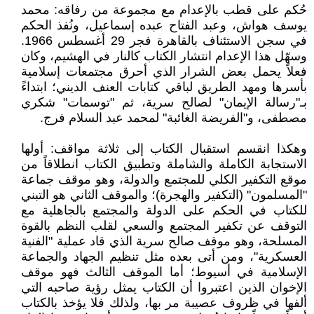
حُكم على قطب بالإعدام مع مجموعة من رفاقه: محمد
يوسف هواش، وعبد الفتاح عبده إسماعيل، ونُفذ الحكم
في سجن الاستئناف بالقاهرة فجر 29 أغسطس 1966.
وسهّل هذا الإعدام انتشار الكتاب كالنار في الهشيم، وكان
فعلاً يحمل بعض الشرار الذي أحرق مجتمعات إسلامية
بأسرها ومهد الطريق لباقي كتابات العنف الديني؛ ابتداءً
بـ"رسالة الإيمان" لصالح سرية، ثم "توسمات" شكري
مصطفى، و"الفريضة الغائبة" لمحمد عبد السلام فرج.
وهكذا انقسم استقبال الكتاب إلى ثلاثة مواقف: أولها
الاستجابة الكاملة والشاملة وتطبيق الكتاب انطلاقاً من
موقع التكفير الكلي للمجتمع والدولة، وهو موقف جماعة
"المسلمون" (التكفير والهجرة)؛ والموقف الثاني هو التبني
للكتاب في الحكم على الدولة والمجتمع بالجاهلية مع
التوقف عن تكفير المجتمع والسعي لقلب النظم بالقوة
المسلحة، وهو موقف صالح سرية الذي قاد عملية "الفنية
العسكرية"، ومن أتى بعده مثل تنظيم الجهاد والجماعة
الإسلامية في أسيوط؛ أما الموقف الثالث فهو موقف
الإخوان الذين اعتبروا أن الكتاب يمثل رؤية صاحبه التي
ألفها في ظروف عصيبة مر بها، ولذلك فلا يؤخذ بالكتاب