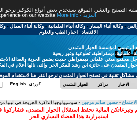
ة التصفح والنشر، الموقع يستخدم بعض أنواع الكوكيز نرجو النق
More info - المزيد
experience on our website
الفن
-
وكالة أنباء اليسار
-
وكالة أنباء العلمانية
-
وكالة أنباء العمال
-
وكا
الاقتصاد
-
اخبار الطب والعلوم
 الرئيسي لمؤسسة الحوار المتمدن
، علمانية، ديمقراطية، تطوعية وغير ربحية
ل مجتمع مدني علماني ديمقراطي حديث يضمن الحرية والعدالة الاجتم
حوار المتمدن على جائزة ابن رشد للفكر الحر والتى نالها أعلام في الفك
م مشاكل تقنية في تصفح الحوار المتمدن نرجو النقر هنا لاستخدام الموقع
كوردي
English
الاخبار
مراكز
الحوار المتمدن
لاجتماع
-
حسين سالم مرجين
- سوسيولوجيا الذاكرة الجريحة في ليبيا من
 وتبرعاتكن المالية تحفظ استقلال الحوار المتمدن، فشاركونا 
استمرارية هذا الفضاء اليساري الحر