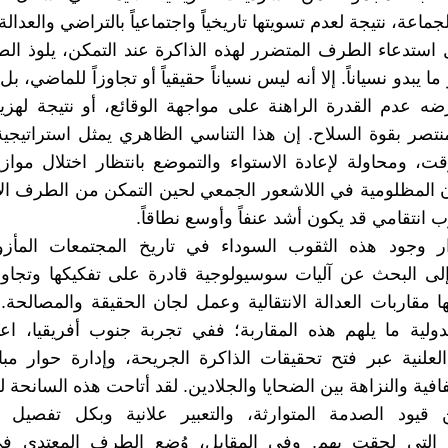
جماعة، نتيجة لعدم تسويتها تاريخياً واجتماعياً بالتراضي والعدالة.
استدعاء الطرف المتضرر لهذه الذاكرة عند التمكن، يلوذ ال
ا يبدو نسياناً. إلا أنه ليس نسياناً حقيقياً أو تجاوزاً للماضي، 
ه عدم القدرة الراهنة على مواجهة الوقائع، أو نتيجة لهز
تصر بقوة السلاح. إن هذا التناسي الظاهري يمثل استراتيجية
، ومحاولة لإعادة الاستواء والتموضع بانتظار اختلال مواز
 المظلومية في اللاشعور الجمعي لحين التمكن من الطرف الآ
 انتقامي قد يكون أشد عنفاً وأوسع نطاقاً.
ر وجود هذه الثقوب السوداء في تاريخ المجتمعات المأزو
لى البحث عن آليات سوسيولوجية قادرة على تفكيكها وتجاوز
 مقاربات العدالة الانتقالية وعمل لجان الحقيقة والمصالحة
دولية ما يلهم هذه المقاربة؛ ففي تجربة جنوب أفريقيا، اعت
لعلنية عبر فتح تحقيقات الذاكرة الجريحة، وإدارة حوار مب
فية والنزاهة بين الضحايا والجلادين. لقد أتاحت هذه السانحة 
 قيود الصدمة المتوارثة، والتعبير علانية وبكل تفصيل ع
ات التي لحقت بهم. وفي المقابل، وُضع الطرف المعتدي ف