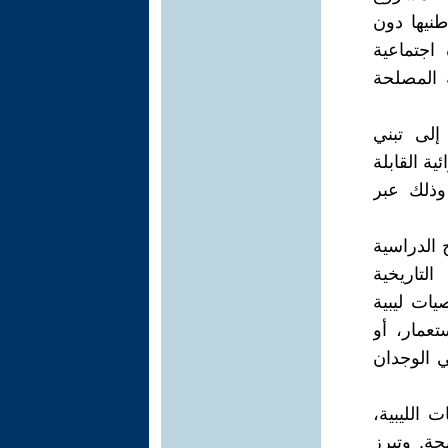
نيها دون
اجتماعية
 المصلحة
إلى تبني
ة القابلة
 وذلك عبر
 الدراسية
التاريخية
يات ليبية
تعمار، أو
ي الوجدان
الليبية،
حة. وتبرز