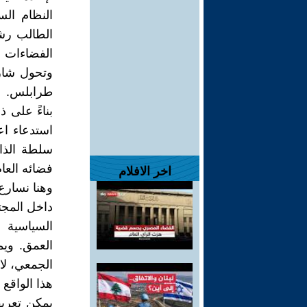
النظام ال
الطالب رشي
الفضاءات 
طرابلس.
بناءً على 
استدعاء ا
سلطة الذاك
فضائه العام
اخر الافلام
وهنا نسارع
داخل المج
السياسية ا
العمق. ويم
الجمعي، لا 
هذا الواقع
يمكن تعريف