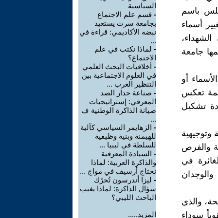
السياسية
بلس باسم
-
قسم علم الاجتماع
بجامعة سرت يستعيد
يير أسماء
نبضه الأكاديمي: قراءة في
الشهداء،
...
-
لماذا نكتب في علم
تح اسمها جامعة
الاجتماع؟
-
أخلاقيات البحث العلمي
في العلوم الاجتماعية بين
لأسماء أو
التنظير الغرب ...
ظمة تعكس
-
صناعة جدار الصد
المعرفي: إستراتيجيات
ادة تشكيل
صيانة الذاكرة الوطنية ف
...
-
الزهايمر السياسي كآلية
 وتوجيهية
للهيمنة وبنية وظيفية
للسلطة في ليبيا ...
ة والفرص
-
السيادة المعرفية
لغائرة في
والذاكرة العربية: لماذا
نحتاج أرسيف في مواج ...
 والوجدان
-
ليزا أندرسون تُحرّك
سؤال الذاكرة: لماذا يغيب
الباحث الليبي؟
حة، والذي
باً سوداء
المزيد.....