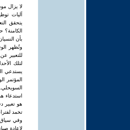
لا يزال مو
آليات توظي
يتحقق التع
الكامنة؟ ح
بأن النسيان
وتُظهر الو
للتعبير عن
لتلك الأحد
يستدعي الت
السويحلي. 
استدعاء هذ
هو تعبير د
تخمد لفترات
لإعادة صيا