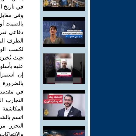
في تاريخ ال
وفي مقابل 
بالصمت أو م
دفاعي تفرض
الطرف المن
لكسب الوقت
حيث تُختزن
عليه بأسلوب
إن استمرا
بالضرورة إ
في مقدمتها
التجارب ال
المكاشفة ا
اتسم بالشفا
التحرر من
والانتهاك