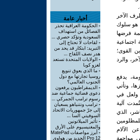
طرف الآخر
أخبار عامة
بل هو سلوك
-
الحكومة العراقية تحذر
الفصائل من استهداف
يمة فرضها
السعودية وتؤكد حصري ...
 اجتماعية
-
لقاحات لا تحتاج إلى
التبريد: ابتكار قد يحد من
ين القوى؛
هدر نصف اللقاح ...
خر، والرد
-
الولايات المتحدة تستعد
لغزو كوبا
-
ما الذي يعوق تنويع
روسيا تجارتها مع دول
مة، يدفع
الجنوب العالمي؟
ها، وتأتي
-
الديمقراطيون يرفعون
دعوى قضائية جماعية ضد
. ولعل في
رسوم ترامب الجمركي ...
ُمدت آلية
-
ترامب ونتنياهو يسعيان
إلى جرّ جمهوريات الاتحاد
اشر، الذي
السوفيتي السا ...
للمظلومين
-
تأثير الميلاتونين
والمغنيسيوم على الأرق
ن الآلام
-
أبرز مواصفات MatePad
ي مواجهة
Pro 12 الجديد من هواوي