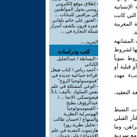
-
إطلاق موقع إلكتروني
الإنسانية
روسي يحول المواطنين
إلى مراقبين للنباتات ...
التي كانت
-
العثور على خاتم بلقاني
ة المغربية
عمره قرون يكشف أسرار
شبكة التجارة في ...
.
 المشابهة
المزيد.....
عها لشروط
كتب ودراسات
ط بنيوياً
-
البساطة / عبدالجليل
الكناني
 قبلية أو
-
أحمد رباص / كتاب هيغل
عبء مهدد
:قراءة جماعية جديدة في
"فينومينولوجيا الروح"
-
الوعي كمشكلة في علم
نفس السلوك .تأليف: S.L.
 التعقيد،
فيجوتسكي .الاتحا ... /
عبدالرؤوف بطيخ
-
الفينومينولوجيا
ات الضبط
الهوسرلية النظرية
أر القبلي
والمنهاج / احسان طالب
-
تحليل نظرية روزا
راهن، وما
هارتموت النقدية في علم
 مع سردية
الاجتماع / علي حمدان