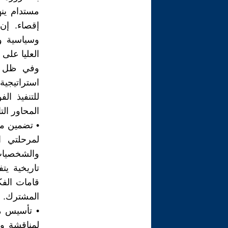
مستدام ينه
إقصاء. إن
وسياسية و
العليا على
وفي ظل اس
استراتيجية
للتنفيذ ال
المحاور التا
• تضمين مف
لمرحلتي ال
والشخصيات 
تاريخية يت
قامات الفك
المشترك.
• تأسيس من
لمناقشة وت