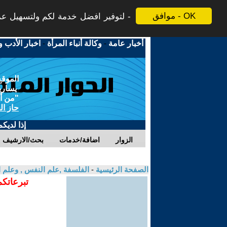
موافق - OK
لتوفير افضل خدمة لكم ولتسهيل عملي
أخبار عامة
-
وكالة أنباء المرأة
-
اخبار الأدب و
الموقع
يسارية
"من أج
حاز ال
إذا لديك
الزوار
اضافة/خدمات
بحث/الارشيف
الصفحة الرئيسية
-
الفلسفة ,علم النفس , وعلم ا
تبرعاتكم