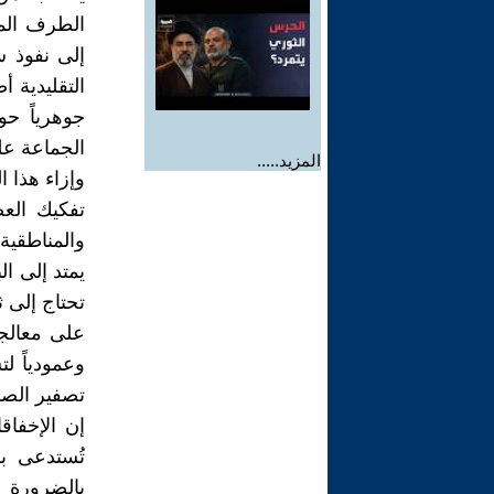
الطرف المن
إلى نفوذ 
التقليدية أ
جوهرياً ح
الجماعة عل
المزيد.....
وإزاء هذا ا
تفكيك العص
والمناطقية
يمتد إلى ال
تحتاج إلى ث
وعمودياً ل
تصفير الصد
إن الإخفاق
تُستدعى ب
بالضرورة 