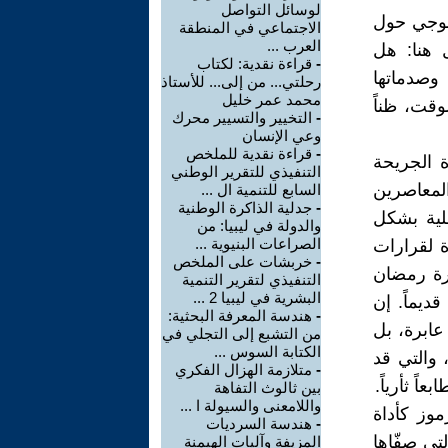
لوسائل التواصل
ولوجي حول
الاجتماعي في المنطقة
العرب ...
ل هنا: هل
-
قراءة نقدية: لكتاب
 وصدماتها
رحلتي... من إلى... للأستاذ
محمد عمر خليل
وقت، ظناً
-
التخيير والتسيير محرك
وعي الإنسان
-
قراءة نقدية للملخص
ة الجريحة
التنفيذي للتقرير الوطني
المعاصرين
السابع للتنمية ال ...
-
جدلية الذاكرة الوطنية
هلية بشكل
والدولة في ليبيا: من
الصراعات البنيوية ...
ة لقرارات
-
خربشات على الملخص
 وليد عام 2012، رُفعت صورة رمضان
التنفيذي لتقرير التنمية
البشرية في ليبيا 2 ...
ديماً. إن
-
هندسة المعرفة البحثية:
عابرة، بل
من التشبع إلى التجلي في
الكتابة السوس ...
 والتي قد
-
متلازمة الهزال الفكري
اً ثأرياً.
بين ثالوث التفاهة
واللامعنى والسيولة ا ...
201 إعادة إنتاج للرموز كأداة
-
هندسة السرديات
تي صفّاها
المزيفة وآليات الهيمنة