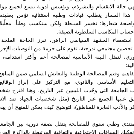
ي حالة الانقسام والتشرذم، ويؤسس لدولة تتسع لجميع مواط
 هذا المسار يتطلب قيادات وطنية استثنائية تؤمن بعقيدة 
اضحة شعارها: نخسر السلطة ولكن سنكسب وطناً، مغلّبةً
 حساب المكاسب السلطوية الضيقة.
تعصاء المشهد السياسي الراهن، تبرز الحاجة الملحة 
 تحصين مجتمعي تدرجية، تقوم على حزمة من التوصيات الإجرائي
فوري، لتمثل اللبنة الأساسية لمصالحة أعم وأكثر استدامة،
لية:
اهيم وقيم المصالحة الوطنية والتعايش السلمي ضمن المناهج
تعليم الأساسي والثانوي، مع التركيز على إبراز الوقائع 
الجامعة التي وحّدت الليبيين عبر التاريخ. وهنا اقترح شخص
فق عليها الجميع عبر التاريخ (مثل شخصيات الجهاد ضد الاس
ر والأدب العابرة للمناطق)، لتوضيح كيف يمكن للمنهج أن يبن
تدى وطني سنوي للمصالحة ينتقل بصفة دورية بين الجامعات 
فكيك السياقات الاجتماعية والثقافية المرتبطة بالذاكرة الجري