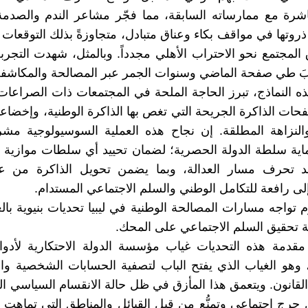
اشرة مع ممارساته السابقة، مما فجّر مشاعر الندم والصدمة 
ذروتها في مواقف بكاء وعناق متبادل، متجاوزةً بذلك التوقعات 
اق المجتمع نحو الاحتراب الأهلي مجدداً. وبالمثل، شهدت التجرب
َبَ طي صفحة الماضي وسنوات الجمر عبر المصالحة والمكاشفة
هذه النماذج، تبرز الحاجة الملحة في المجتمعات ذات الصراعات
حات الذاكرة الجريحة التي تغص بها الذاكرة الوطنية، وإخضا
النزاهة المطلقة. إن نجاح هذه العملية السوسيولوجية مشرو
اية سلطة الدولة الحصرية؛ لضمان تحييد أي سلطات موازية أو
د تحرف مسار العدالة، وبما يضمن تحويل الذاكرة من 
إلى رافعة للتكامل الوطني والسلم الاجتماعي المستدام.
تواجه مسارات المصالحة الوطنية في ليبيا تحديات بنيوية بالغة
ة تحقيق السلم الاجتماعي على المحك.
مقدمة هذه التحديات غياب مؤسسة الدولة الاحتكارية لأدو
وهو الغياب الذي يفتح الباب لتصفية الحسابات الشخصية والث
لقانون. ويتعمق هذا المأزق في ظل حالة الانقسام السياسي ال
حرج اجتماعي وتمنُّع من قِبل القبائل والمناطق التي تماهت