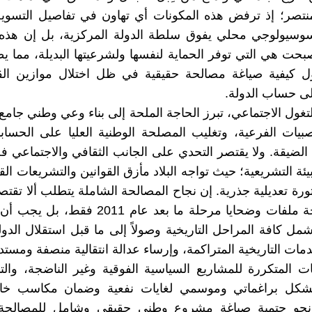
تصر؛ إذ ترفض هذه المكونات أي تهاون في تفاصيل التسوية،
سوسيولوجي محلي يفوق سلطة الدولة المركزية، بل إن هذه ا
صبحت هي التي توفر الحماية لنفسها ولشرعيتها البديلة، مما يط
ول كيفية صياغة مصالحة حقيقية في ظل اختلال موازين الق
ى حساب الدولة.
لتغول الاجتماعي، تبرز الحاجة الملحة إلى بناء وعي وطني جامع
بيات الفرعية، وتغليب المصلحة الوطنية العليا على الحسابا
 الضيقة. ولا يقتصر التحدي على الجانب الثقافي والاجتماعي
بيئة التشريعية؛ حيث تواجه البلاد مأزق القوانين والتشريعات ال
ورة تعديلية جذرية. إن نجاح المصالحة الشاملة يتطلب ألا تقتصر
على معالجة ملفات وضحايا مرحلة ما بعد عام 2011 ف
تشمل كافة المراحل التاريخية وصولاً إلى ما قبل استقلال الدو
مات التاريخية المتراكمة، وإرساء عدالة انتقالية منصفة ومستد
ات المتكررة للمشاريع السياسية الفوقية وغير الناضجة، والتي 
شكل براغماتي وموسمي لغايات نفعية وضمان مكاسب خا
نحو حتمية صياغة مشروع وطني حقيقي وشامل للمصالحة