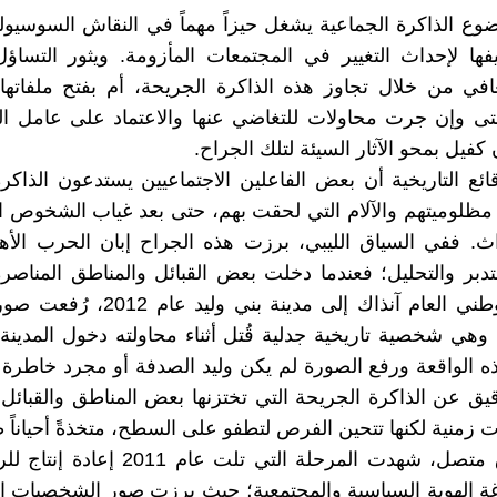
ضوع الذاكرة الجماعية يشغل حيزاً مهماً في النقاش السوسي
فها لإحداث التغيير في المجتمعات المأزومة. ويثور التساؤ
افي من خلال تجاوز هذه الذاكرة الجريحة، أم بفتح ملفاتها
تى وإن جرت محاولات للتغاضي عنها والاعتماد على عامل ال
 كفيل بمحو الآثار السيئة لتلك الجراح.
قائع التاريخية أن بعض الفاعلين الاجتماعيين يستدعون الذاكر
 مظلوميتهم والآلام التي لحقت بهم، حتى بعد غياب الشخوص 
اث. ففي السياق الليبي، برزت هذه الجراح إبان الحرب الأ
دبر والتحليل؛ فعندما دخلت بعض القبائل والمناطق المناصر
المؤتمر الوطني العام آنذاك إلى مدينة بني
وهي شخصية تاريخية جدلية قُتل أثناء محاولته دخول المدينة ق
ه الواقعة ورفع الصورة لم يكن وليد الصدفة أو مجرد خاطرة 
قيق عن الذاكرة الجريحة التي تختزنها بعض المناطق والقبائل،
 زمنية لكنها تتحين الفرص لتطفو على السطح، متخذةً أحياناً طابع
وفي سياق متصل، شهدت المرحلة التي تلت عام 1
غة الهوية السياسية والمجتمعية؛ حيث برزت صور الشخصيات ال