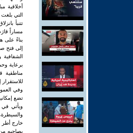
أخلاقية مب
التي بلغت 
تتنبأ بانزل
مساراً قار
بناءً على 
إلى فتح صف
الشفافية و
برعاية وحم
مناطقية ق
للاستقرار 
وفي العموم 
تضع إمكاني
ويأتي في 
والسيطرة، 
خارج أطر ا
يصاحبه من 