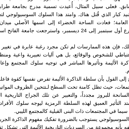
سابق. فعلى سبيل المثال، أُعيدت تسمية مدرج بجامعة طرا
د كبار الذي قُتل هناك. وامتد هذا السلوك السوسيولوجي لتغ
العامة؛ فعادت الساحة الخضراء إلى اسمها الأصلي ميدان 
وتحول شارع أول سبتمبر إلى 24 ديسمبر، واسترجعت جامعة الفا
ذلك، فإن هذه الممارسات لم تكن مجرد رغبة عابرة في تغيير ا
عتباطي للشخوص والوقائع، بل هي آليات تعبيرية واعية ومن
رة الأليمة وتأثيرها المباشر في توجيه سلوك المجتمع وإع
.
 إلى القول بأن سلطة الذاكرة الأليمة تفرض نفسها كقوة فاعلة
تمعات، حيث تظل كامنة تحت السطح لـتتحين الظروف المواتي
لسانحة للبروز مجدداً، والتعبير عن تلك الجراح التاريخية ا
تد التأثير العميق لهذه السلطة الرمزية ليوجه سلوك الأفراد
سيما في المجتمعات ذات البنى القبلية كالمجتمع الليبي.
 السوسيولوجي يستوجب بالضرورة تفكيك مفهوم الذاكرة الجري
ه بأنه مجموعة من السرديات التاريخية الأليمة التي تشكل ثقو