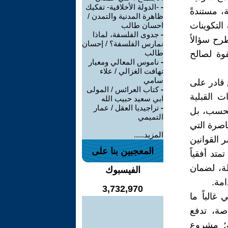
-
-الدولة الأخلاقية- تفكيك
 مستندةً
ظاهرة المدنية والتمدن /
لتكوينات
احسان طالب
-
جدوى الفلسفة، لماذا
رح سؤالاً
نمارس الفلسفة؟ / إحسان
طالب
وة لصالح
-
ناموس المعالي ومعيار
تهافت الغزالي / علاء
سامي
 قادر على
-
كتاب العرائس / المولى
ت القبلية
ابي سعيد حبيب الله
-
تراجيديا العقل / عمار
 فحسب، بل
التميمي
قاصرة التي
المزيد.....
 القوانين
المعجبين بنا على
قط، بل يجب أن تمتد أفقياً
لة، لضمان
الفيسبوك
امة.
3,732,970
غالباً ما
صة، تدفع
؛ مشروع