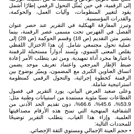
إلى الرقمية، في حين يُمثّل التحول الرقمي إطارًا أشمل
يقود لتغيير المنظومات، وآليات العمل، والحوكمة،
والقدرات المؤسسية.
وتبرز المفارقة الهيكلية في التقرير عند حصر عنوان
الفصل في الفهرس تحت مسمى عصر الرقمنة، بينما
يشير متن التقديم (ص 18) وقسم الحوكمة (ص 28) إلى
عملية تحول مجتمعي شامل. إن هذا الاختزال اللفظي
يقلص المعنى التنموي، ويُسند أدواراً مستحيلة للرقمنة
باعتبارها مجرد أداة تمهيدية. ومن ثم، يتطلب الأمر إعادة
ضبط الإطار المرجعي واعتماد تعريف موحد يضمن
اتساق العناوين الكبرى مع المضمون، ويميّز بوضوح بين
الرقمنة كخطوة إجرائية، والتحول الرقمي كمنظومة
استراتيجية شاملة.
وعلى صعيد العرض البياني، يورد التقرير في فصول
القطاعات نسبًا مئوية مستمدة من استبيانات وطنية مثل:
53.9%، 45.6%، 66.6%، دون تقديم الحد الأدنى من
الشفافية المنهجية التي تمنح هذه الأرقام مصداقيتها
العلمية. وإزاء هذا الغياب، يتطلب التقرير توضيحًا
للمحددات التالية:
• حجم العينة الإجمالي ومستوى الثقة الإحصائي.