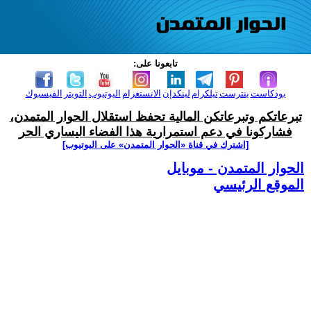
تابعونا على:
بودكاست
بنترست
تيلكرام
لينكدإن
الانستغرام
اليوتيوب
التويتر
الفيسبوك
تبرعاتكم وتبرعاتكن المالية تحفظ استقلال الحوار المتمدن،
فشاركونا في دعم استمرارية هذا الفضاء اليساري الحر
[اشترك في قناة ‫«الحوار المتمدن» على اليوتيوب]
الحوار المتمدن - موبايل
الموقع الرئيسي