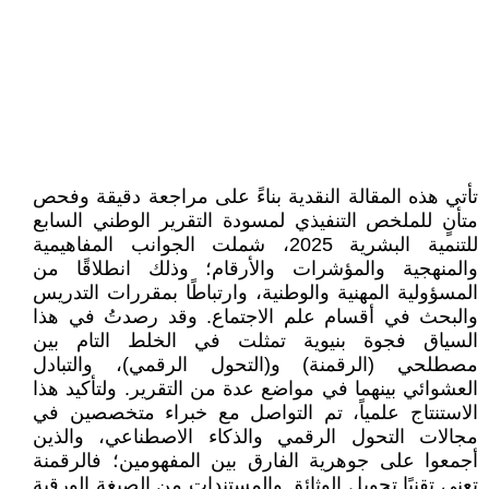
تأتي هذه المقالة النقدية بناءً على مراجعة دقيقة وفحص
متأنٍ للملخص التنفيذي لمسودة التقرير الوطني السابع
للتنمية البشرية 2025، شملت الجوانب المفاهيمية
والمنهجية والمؤشرات والأرقام؛ وذلك انطلاقًا من
المسؤولية المهنية والوطنية، وارتباطًا بمقررات التدريس
والبحث في أقسام علم الاجتماع. وقد رصدتُ في هذا
السياق فجوة بنيوية تمثلت في الخلط التام بين
مصطلحي (الرقمنة) و(التحول الرقمي)، والتبادل
العشوائي بينهما في مواضع عدة من التقرير. ولتأكيد هذا
الاستنتاج علمياً، تم التواصل مع خبراء متخصصين في
مجالات التحول الرقمي والذكاء الاصطناعي، والذين
أجمعوا على جوهرية الفارق بين المفهومين؛ فالرقمنة
تعني تقنيًا تحويل الوثائق والمستندات من الصيغة الورقية