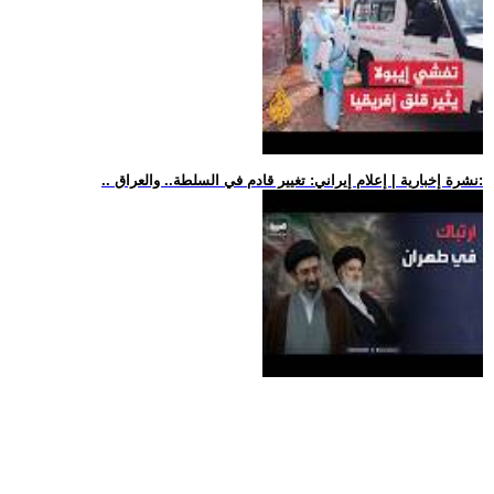
.. نشرة إخبارية | إعلام إيراني: تغيير قادم في السلطة.. والعراق: