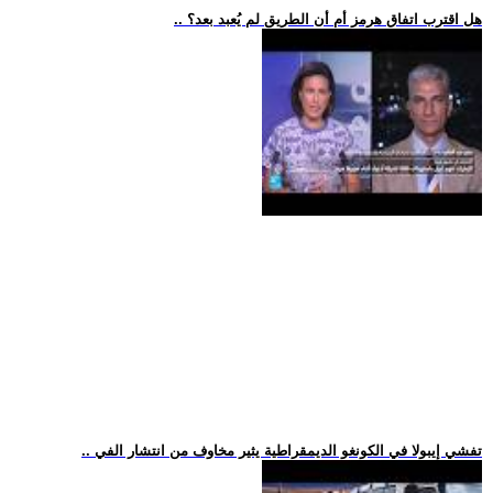
.. هل اقترب اتفاق هرمز أم أن الطريق لم يُعبد بعد؟
.. تفشي إيبولا في الكونغو الديمقراطية يثير مخاوف من انتشار الفي