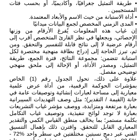
• طريقة التمثيل جغرافيًا، وأكاديميًا، أو بحسب فئات
المستجيبين .
• أداة الاستبانة من حيث الاسم والأبعاد المعتمدة.
• المدى الزمني المخصص لجمع البيانات ميدانيًا
إن غياب هذه المعلومات يُفرغ الأرقام من وزنها
الإحصائي، ويجعلها في نظر القارئ المتخصص أقرب إلى
أرقام عرضية لا إلى نتائج قابلة للتفسير والتحقق. ومن
ثم، تبرز الحاجة إلى إدراج بطاقة منهجية مختصرة لكل
استبانة تتضمن: مجموعة النتائج، فترة الجمع، طريقة
التمثيل، ومصدر الأداة، أو الإحالة إلى ملحق منهجي
توضيحي مفصل.
علاوة على ذلك، تحول الجدول رقم (1) الخاص
بمؤشرات الحوكمة الرقمية، من أداة عرض علمية
معيارية إلى مساحة لعبارات إنشائية وتوصيفات عامة في
خانة (القيمة / التقدير)؛ مثل وصف التهديدات السيبرانية
بعبارة مرتفعة ومتزايدة، ووصف مؤشر غياب التشريعات
بعبارة لا توجد لوائح تنفيذية، وتوصيف غياب التكامل
بكلمة مستمر؛ بما يخالف منطق القياس الكمي والتقدير
المعياري القابل للتحقق. واقترن ذلك بإهمال التنسيق
الفني عبر دمج نسبتين مختلفتين في سطر واحد %72 -