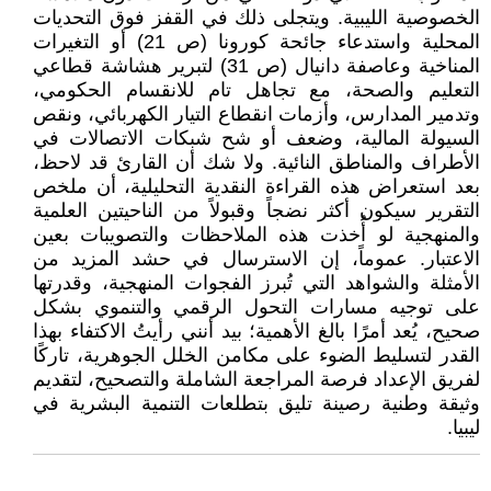
الخصوصية الليبية. ويتجلى ذلك في القفز فوق التحديات
المحلية واستدعاء جائحة كورونا (ص 21) أو التغيرات
المناخية وعاصفة دانيال (ص 31) لتبرير هشاشة قطاعي
التعليم والصحة، مع تجاهل تام للانقسام الحكومي،
وتدمير المدارس، وأزمات انقطاع التيار الكهربائي، ونقص
السيولة المالية، وضعف أو شح شبكات الاتصالات في
الأطراف والمناطق النائية. ولا شك أن القارئ قد لاحظ،
بعد استعراض هذه القراءة النقدية التحليلية، أن ملخص
التقرير سيكون أكثر نضجاً وقبولاً من الناحيتين العلمية
والمنهجية لو أُخذت هذه الملاحظات والتصويبات بعين
الاعتبار. عموماً، إن الاسترسال في حشد المزيد من
الأمثلة والشواهد التي تُبرز الفجوات المنهجية، وقدرتها
على توجيه مسارات التحول الرقمي والتنموي بشكل
صحيح، يُعد أمرًا بالغ الأهمية؛ بيد أنني رأيتُ الاكتفاء بهذا
القدر لتسليط الضوء على مكامن الخلل الجوهرية، تاركًا
لفريق الإعداد فرصة المراجعة الشاملة والتصحيح، لتقديم
وثيقة وطنية رصينة تليق بتطلعات التنمية البشرية في
ليبيا.