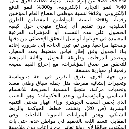
%88.5، فضلاً عن إيراد نسب مئوية قطعية أخرى مثل:
40% لنمو التجارة الإلكترونية، و300% لنمو الدفع
الإلكتروني، و12% لنسبة موظفي القطاع العام المؤهلين
رقمياً، و60% لنسبة المواطنين المفضلين للطرق
التقليدية دون تقديم أي إيضاح منهجي حول كيفية
الحصول على هذه النسب، أو المؤشرات الفرعية
المعتمدة في حسابها، أو سبل التحقق الإحصائي من دقتها
وصحتها مراجعياً. ومن ثم، تبرز الحاجة إلى ضرورة إعادة
بناء الجدول وفق إطار قياس منضبط يحدد المعيار،
ومصدر الدرجات، وطريقة التحويل، والآلية المنهجية
للتحقق من صدق المؤشرات، مع إخراج القيم بصيغة
رقمية أو معيارية متسقة.
من جهة أخرى، يغرق التقرير في لغة دبلوماسية
وتعبيرات إنشائية مفرطة مثل جملة سياق وطني معقد
وتحديات مركبة، متجنبًا التسمية الصريحة للانقسام
السياسي والمؤسساتي وتعدد الحكومات؛ وهو التغييب
الذي يُخفي السبب الجوهري وراء انهيار منحنى التنمية
البشرية (ص 20)، وتشتت خطط الحوكمة والربط
الشبكي، وهدر الميزانيات التنموية للبلديات. وفي
المقابل، تتسم اللغة بالتعميم في مواطن عدة، حتى بات
المكتوب صالحًا لأي دولة تعاني من نزاعات دون ملامسة