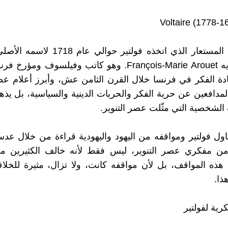
وهو الاسم المستعار الذي اتخذه فولتير حوالي
ماري آروويه François-Marie Arouet. وهو كاتب وفيلسوف ومؤ
دة الفكر في فرنسا خلال القرن الثامن عش، وأبرز أعلام عصر
المدافعين عن حرية الفكر والحريات الدينية والسياسية، بل ي
 الشخصية التي مثّلت عصر التنوير.
ول فولتير ومواقفه من اليهود واليهودية قراءة من خلال عد
ن مفكري عصر التنوير، ليس فقط لأنه خالف الكثيرين 
ذه المواقف، بل لأن مواقفه كانت، ولا تزال، مثيرة للخلا
ذا.
كرية لفولتير