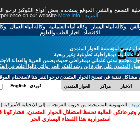
ة التصفح والنشر، الموقع يستخدم بعض أنواع الكوكيز نرجو النق
More info - المزيد
experience on our website
الفن
-
وكالة أنباء اليسار
-
وكالة أنباء العلمانية
-
وكالة أنباء العمال
-
وكا
الاقتصاد
-
اخبار الطب والعلوم
 الرئيسي لمؤسسة الحوار المتمدن
، علمانية، ديمقراطية، تطوعية وغير ربحية
ل مجتمع مدني علماني ديمقراطي حديث يضمن الحرية والعدالة الاجتم
حوار المتمدن على جائزة ابن رشد للفكر الحر والتى نالها أعلام في الفك
م مشاكل تقنية في تصفح الحوار المتمدن نرجو النقر هنا لاستخدام الموقع
كوردي
English
الاخبار
مراكز
الحوار المتمدن
ربيد
- الصهيونية المسيحية: من حروب الفرنجة ... إلى الإنجيلية الأميركية (
 وتبرعاتكن المالية تحفظ استقلال الحوار المتمدن، فشاركونا 
استمرارية هذا الفضاء اليساري الحر