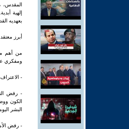
المقدس، م
إلهية أبدية
بعهديه القد
أبرز معتقد
من أهم معت
ومفكري ع
- الاعتراف
- رفض التد
الكون ووضع
البشر اليوم
- رفض الأم