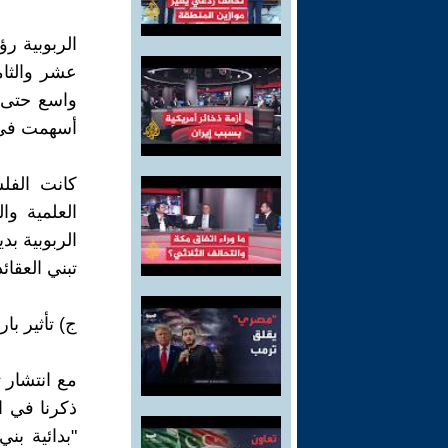
الربوبية ر
عشر والثام
واسع حتى ي
أسهمت في 
كانت الفلس
العلمية وا
الربوبية بد
تبني العقائ
ج) تأثير با
مع انتشار 
ذكرنا في ا
"بدائية بني