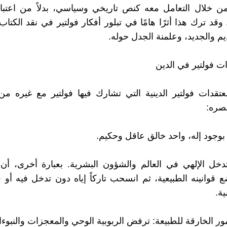
ن خلال التعامل معه كنص تاريخي وسياسي، بدلاً من اعتبا
. وقد ترك هذا أثرًا هامًا في تبلور أفكار فولتير في نقد الكت
يم والجديد، وعلمنة الجدل حوله.
ات فولتير في الدين
قدات فولتير الدينية التي تشارك فيها فولتير مع غيره من 
صره:
 بوجود إله، واحد خالق عاقل وحكيم.
خل الإلهي في العالم والشؤون البشرية. بعبارة أخرى، أن 
 قوانينه الطبيعية، ثم انسحب تاركاً إياه دون تدخل فيه أ
ية.
ور الخارقة للطبيعة: ترفض الربوبية الوحي والمعجزات والنبوءا