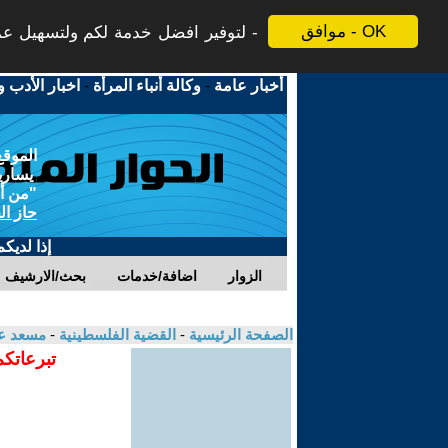
موافق - OK
لتوفير افضل خدمة لكم ولتسهيل عملي
أخبار عامة
-
وكالة أنباء المرأة
-
اخبار الأدب و
الموقع
يسارية
"من أج
حاز ال
إذا لديك
الزوار
اضافة/خدمات
بحث/الارشيف
الصفحة الرئيسية
-
القضية الفلسطينية
-
مسعد ع
تبرعاتكم