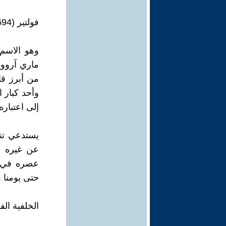
فولتير (1694-1778) Voltaire
من أبرز قا
وأحد كبار 
إلى اعتباره
يستدعي تنا
عن غيره م
عصره في ه
حتى يومنا ه
الخلفية الف