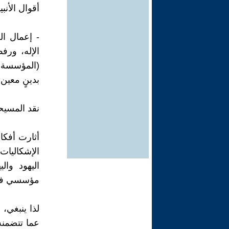
أقوال الأنبيا
- إعمال ال
الإله، ورف
(المؤسسة ا
بدينٍ معين،
نقد المسيح
أثارت أفكار
الإشكاليات
اليهود وال
مؤسسي فكرة
لذا ينبغي،
عما تتضمنه