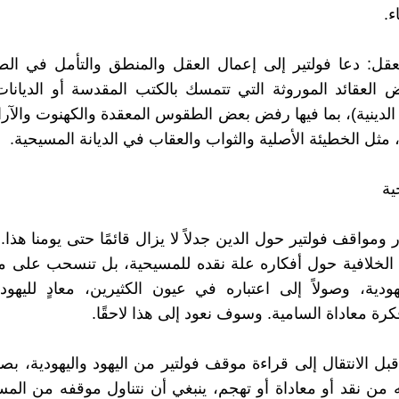
ء.
عقل: دعا فولتير إلى إعمال العقل والمنطق والتأمل في الط
ض العقائد الموروثة التي تتمسك بالكتب المقدسة أو الديانا
لدينية)، بما فيها رفض بعض الطقوس المعقدة والكهنوت والآراء
 مثل الخطيئة الأصلية والثواب والعقاب في الديانة المسيحية.
ية
 ومواقف فولتير حول الدين جدلاً لا يزال قائمًا حتى يومنا هذا.
 الخلافية حول أفكاره علة نقده للمسيحية، بل تنسحب على 
يهودية، وصولاً إلى اعتباره في عيون الكثيرين، معادٍ لليهو
 معاداة السامية. وسوف نعود إلى هذا لاحقًا.
 قبل الانتقال إلى قراءة موقف فولتير من اليهود واليهودية، ب
 من نقد أو معاداة أو تهجم، ينبغي أن نتناول موقفه من الم