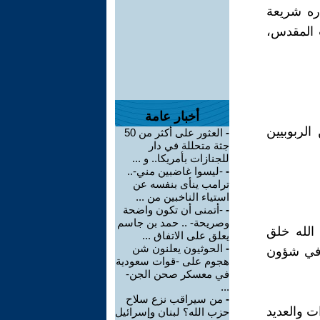
ره شريعة
اب المقدس،
أخبار عامة
الربوبيين
-
العثور على أكثر من 50
جثة متحللة في دار
للجنازات بأمريكا.. و ...
-
-ليسوا غاضبين مني-..
ترامب ينأى بنفسه عن
استياء الناخبين من ...
-
-أتمنى أن تكون واضحة
وصريحة- .. حمد بن جاسم
الله خلق
يعلق على الاتفاق ...
-
الحوثيون يعلنون شن
و في شؤون
هجوم على -قوات سعودية
في معسكر صحن الجن-
...
-
من سيراقب نزع سلاح
ت والعديد
حزب الله؟ لبنان وإسرائيل