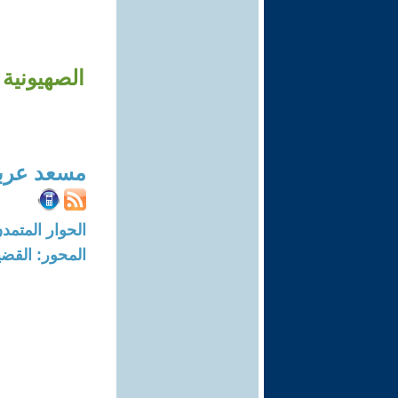
الصهيونية 
مسعد عربي
الحوار المتمدن-العدد: 8739 - 26
المحور: القضي