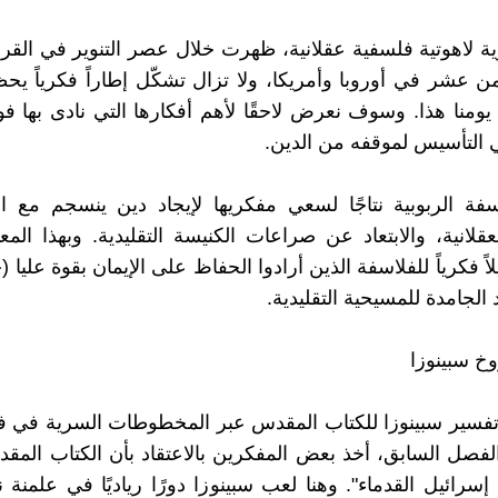
ؤية لاهوتية فلسفية عقلانية، ظهرت خلال عصر التنوير في القرن
ن عشر في أوروبا وأمريكا، ولا تزال تشكّل إطاراً فكرياً ي
ومنا هذا. وسوف نعرض لاحقًا لأهم أفكارها التي نادى بها فول
التأسيس لموقفه من الدين.
فة الربوبية نتاجًا لسعي مفكريها لإيجاد دين ينسجم مع ا
لعقلانية، والابتعاد عن صراعات الكنيسة التقليدية. وبهذا الم
يلاً فكرياً للفلاسفة الذين أرادوا الحفاظ على الإيمان بقوة عليا 
د الجامدة للمسيحية التقليدية.
روخ سبينوزا
تفسير سبينوزا للكتاب المقدس عبر المخطوطات السرية في ف
لفصل السابق، أخذ بعض المفكرين بالاعتقاد بأن الكتاب ال
 إسرائيل القدماء". وهنا لعب سبينوزا دورًا رياديًا في علمنة 