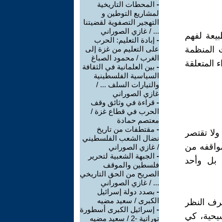
-
المحطات التاريخية
لمشاريع التوطين و
التهجير التصفوية لقضيتنا
... / غازي الصوراني
بيعة لفهم
-
إبادة التعليم: الحرب
ت المنظمة
على التعليم من غزة إلى
الغرب / محمود الصباغ
 المتعلقة
-
بين العلمانية في الثقافة
السياسية الفلسطينية
والتيارات السلف ... /
غازي الصوراني
-
قراءة في وثائق وقف
الحرب في قطاع غزة /
معتصم حمادة
-
مقتطفات من تاريخ
 ولا تقتصر
نضال الشعب الفلسطيني
مواقفه من
/ غازي الصوراني
-
الجبهة الشعبية لتحرير
د بل وأحد
فلسطين والموقف
الصريح من الحق التاريخي
... / غازي الصوراني
-
بصدد دولة إسرائيل
الكبرى / سعيد مضيه
صرف النظر
-
إسرائيل الكبرى أسطورة
سيحية، كي
توراتية -2 / سعيد مضيه