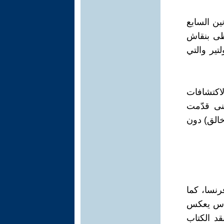
ين السابع
حظى بنقاش
تير والتي
لاكتشافات
عنى قدّمت
(خالق) دون
رنسا، كما
مقدس يعكس
نقد الكتاب