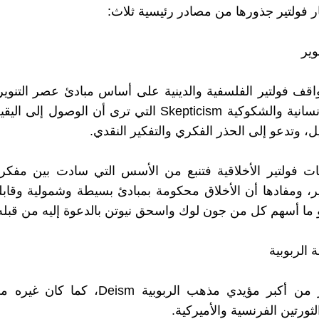
ر فولتير جذورها من مصادر رئيسية ثلاث:
وير
قف فولتير الفلسفية والدينية على أساس مبادئ عصر التنوير: 
والنزعة الإنسانية والشكوكية Skepticism التي ترى أن الوصول
، وتدعو إلى الحذر الفكري والتفكير النقدي.
ضات فولتير الأخلاقية فتنبع من الأسس التي سادت بين مفك
ر، ومفادها أن الأخلاق محكومة بمبادئ بسيطة وشمولية وقابل
هو ما أسهم كل من جون لوك واسحق نيوتن بالدعوة إليه من قبله
 الربوبية
كان فولتير من أكبر مؤيدي مذهب الربوبية Deism
ورتين الفرنسية والأميركية.