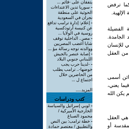
يتفقان على -قائم ...
 كما ترفض
-
سوريا تدين الاعتداءات
لإلهية.
الحوثية على منطقة
نجران في السعودية
-
إعلام: إدارة ترامب تدافع
عن كنيسة أرثوذكسية
 الفضيلة
روسية في الولايا ...
 الجامدة.
-
مصر.. الداخلية توقف
شابا أغضب المصريين
ي للإنسان
ووالدته توجه رسالة مؤ ...
 من العقل
-
إصابة عنصر بالجيش
اللبناني جنوبي البلاد
-
-لدينا حرب يجب
خوضها-.. ترامب يطلب
من الحاضرين خلال
ائن أسمى
اجتماع ل ...
يما يعني،
المزيد.....
 يكن الله
كتب ودراسات
-
لوبي إسرائيل والسياسة
الخارجية الأميركية /
محمود الصباغ
 هي العقل
-
خطة ترامب: بين النص
لمقدسة أو
والتطبيق / معتصم حمادة