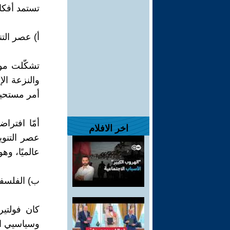
تستمد أفكا
أ) عصر التن
تشكّلت موا
أمر مستحيل
أمّا افترا
اخر الافلام
عصر التنوي
عالميًا، و
ب) الفلسفة
وسياسيي الث