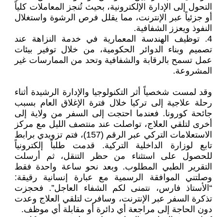
التحول إلى الإدارة الإلكترونية، بحيث تُنجز المعاملات كلياً
أو جزئياً عبر الإنترنت، مما يقلل فرص الرشوة واستغلال
النفوذ ويعزز الشفافية.
4. توظيف الهندسة المعمارية في خدمة النزاهة عند
تصميم وبناء الدوائر الحكومية، من خلال توفير بيئات
عمل تسمح بالرقابة والشفافية وتحد من الممارسات غير
المشروعة.
وقد لمست شخصياً أثر التكنولوجيا والإدارة الرشيدة أثناء
رحلة علاجية إلى تركيا خلال فترة الإغلاق العام بسبب
جائحة كورونا. فعندما احتجت إلى السفر من ولاية إلى
أخرى لتلقي العلاج، تواصلت عند منتصف الليل مع مركز
الاستعلامات التركي عبر الرقم (157)، فتم تزويدي برابط
تابع لوزارة الداخلية التركية. قدمت طلباً إلكترونياً
للحصول على استثناء من حظر التنقل، ثم أرسلت
التقرير الطبي المطلوب. وبعد نحو ساعة واحدة فقط
وصلتني الموافقة الرسمية مع عبارة إنسانية رقيقة:
“الأستاذ فارس، نتمنى لكم الشفاء العاجل”. فحجزت
تذكرة السفر عبر الإنترنت، وسافرت لتلقي العلاج وعدت
دون الحاجة إلى مراجعة أي دائرة أو مقابلة أي موظف.