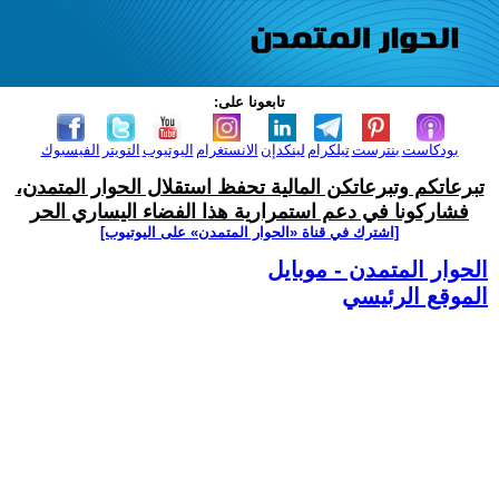
تابعونا على:
بودكاست
بنترست
تيلكرام
لينكدإن
الانستغرام
اليوتيوب
التويتر
الفيسبوك
تبرعاتكم وتبرعاتكن المالية تحفظ استقلال الحوار المتمدن،
فشاركونا في دعم استمرارية هذا الفضاء اليساري الحر
[اشترك في قناة ‫«الحوار المتمدن» على اليوتيوب]
الحوار المتمدن - موبايل
الموقع الرئيسي