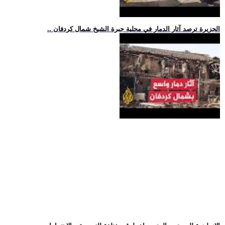
.. الجزيرة ترصد آثار الدمار في محلية جبرة الشيخ شمال كردفان