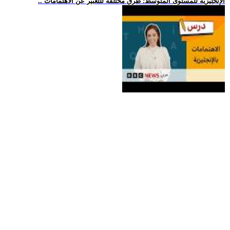
.. الإنجليزية للمستوى المتوسط: طرق مختلفة للتعبير عن الاهتمامات