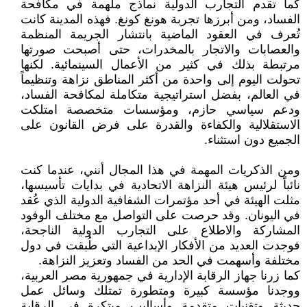
كما تقدم التجارب الدولية نماذج ملهمة في مكافحة
الفساد، ومن أبرزها تجربة هونغ كونغ. فهذه المدينة كانت
تُعرف في العقود الماضية بانتشار الجريمة المنظمة
والعصابات والاتجار بالمخدرات، حتى أصبحت صورتها
مرتبطة بذلك في كثير من الأعمال السينمائية. لكنها
تحولت اليوم إلى واحدة من أكثر المناطق نزاهة وتنظيماً
في العالم، بفضل استراتيجية متكاملة لمكافحة الفساد،
ودعم سياسي حازم، ومؤسسات متخصصة امتلكت
الاستقلالية والكفاءة والقدرة على فرض القانون على
الجميع دون استثناء.
ومن الذكريات المهمة في هذا المجال أنني، عندما كنت
نائباً لرئيس هيئة النزاهة الاتحادية في بدايات تأسيسها،
مثلت الهيئة في أحد مؤتمرات الشفافية الدولية الذي عُقد
في اليونان. وقد حرصت على التواصل مع مختلف الوفود
المشاركة والاطلاع على التجارب الدولية الناجحة،
فوجدت العديد من الأفكار الإبداعية التي طُبقت في دول
مختلفة وأسهمت في الحد من الفساد وتعزيز النزاهة.
كما زرنا جهاز الرقابة الإدارية في جمهورية مصر العربية،
ووجدنا مؤسسة كبيرة ومتطورة تمتلك وسائل عمل
حديثة وتقنيات متقدمة وأساليب مبتكرة في الرقابة