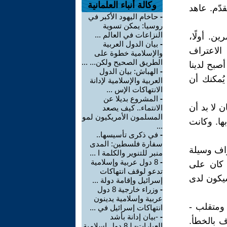
وكالة أنباء العلمانية
دّم. عاهد
-
حاخام اليهود الأكبر في
روسيا: يمكن تسوية
النزاعات في العالم ...
ن. أولًا،
-
بيان الدول العربية
 الاعتراف
والإسلامية خطوة على
الطريق الصحيح ولكن... ...
صبح لدينا
-
الهباش: بيان الدول
يُمكنك أن
العربية والإسلامية لإدانة
الانتهاكات الإس ...
-
المشروع بديلا عن
 لا بد أن
الانتماء.. كيف يصعد
المسلمون الأمريكيون لمو
بها. وكانت
...
-
في ذكرى تأسيسها..
سفارة فلسطين: المدى
اف وسيلة
منبر للتنوير والكلمة ا ...
-
8 دول عربية وإسلامية
 كان على
تدعو لوقف انتهاكات
سيكون لدى
إسرائيل وإقامة دولة ...
-
وزراء خارجية 8 دول
عربية وإسلامية يدينون
 ومتقلب -
انتهاكات إسرائيل في ...
-
-بيان إدانة بأشد
اف بالخطأ.
العبارات- لـ8 دول إسلامية