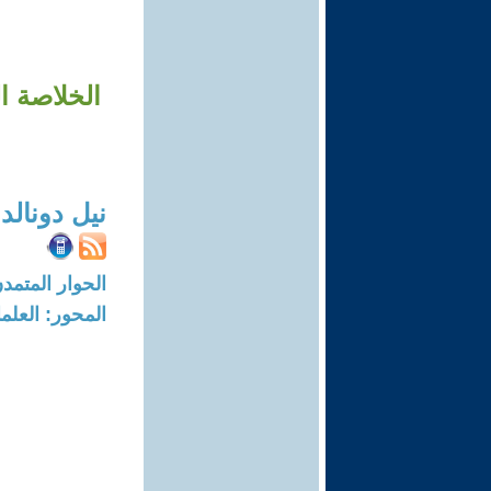
الخلاصة ا
نيل دونالد
الحوار المتمدن-العدد: 8729 - 6
المحور: العلما