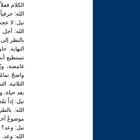
الكلام فعلاً
الله: حرفياً.
نيل: لا عج
الله: أجل.
بالنظر إلى 
النهاية. ح
تستطيع أنت 
غامضة، ويُ
واضحٌ تمام
الثلاثية. ا
بعد حياة، و
نيل: إذاً ث
الله: بالط
موضوعٌ آخر ي
نيل: وعد؟
الله: وعد.