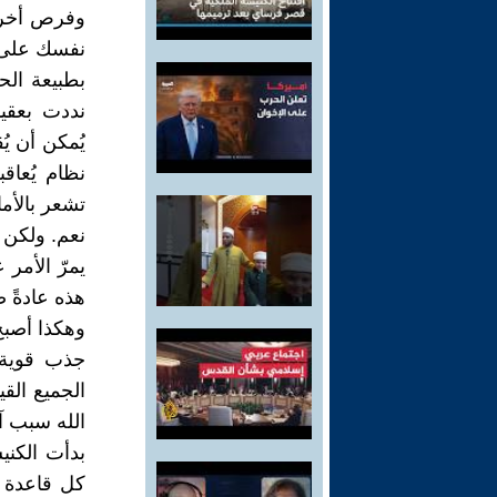
وفرص أخرى.
نفسك على 
بطبيعة الحا
نددت بعقيد
يُمكن أن يُ
نظام يُعاق
تشعر بالأم
نعم. ولكن ك
يمرّ الأمر 
هذه عادةً 
وهكذا أصبح
جذب قوية 
الجميع الق
الله سبب آ
بدأت الكني
كل قاعدة من