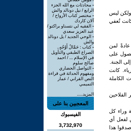
-
محادثات مع الله الجزء
الرابع / نيل دونالد والش
 ولكن ليس
-
مختصر كتاب الأرواح /
انت تُعفي
آلان كاردك
-
الفقيه لي نتسناو براكتو /
عبد العزيز سعدي
-
الوحي الجديد / يل دونالد
والش
عادةً لمن
-
كتاب : حَمَّالُ أَوْجُهٍ..
الصراع الطبقي والتأويل
لحصول على
في الإسلام ... / احمد
ى الجنة.
صالح سلوم
-
التواصل الحضاري
ياء. كانت
ومفهوم الحداثة في قراءة
ت الكاملة
النص القراني / عمار
التميمي
المزيد.....
 الفلاحين
المعجبين بنا على
ة وراء كل
الفيسبوك
ن لفعل أي
3,732,970
صدقوا هذا