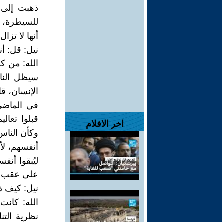
ذهبت إلى 
للسيطرة، ب
أنها لا تزال
نيل: قل: أن
الله: من ك
سيظل الناس
الإنسان، قا
في الماضي
قبلوا تعال
اخر الافلام
وكأن الناس
أنفسهم، لأس
ليُبقوا أن
على عقب.
نيل: كيف ذ
الله: كانت
نظرية التن