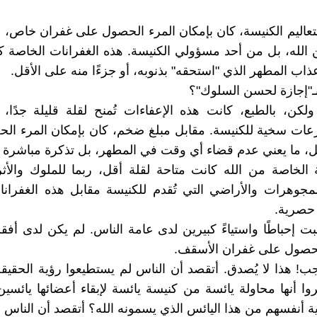
ا لتعاليم الكنيسة، كان بإمكان المرء الحصول على غفران خاص،
 الله، بل من أحد مسؤولي الكنيسة. هذه الغفرانات الخاصة ك
ذاب المطهر الذي "استحقه" بذنوبه، أو جزءًا منه على الأقل.
بـ"إجازة لحسن السلوك"؟
 ولكن، بالطبع، كانت هذه الإعفاءات تُمنح لقلة قليلة جدًا، 
رعات سخية للكنيسة. مقابل مبلغ ضخم، كان بإمكان المرء ا
، ما يعني عدم قضاء أي وقت في المطهر، بل تذكرة مباشرة إل
 الخاصة من الله كانت متاحة لقلة أقل، ربما للملوك والأثر
لمجوهرات والأراضي التي تُقدم للكنيسة مقابل هذه الغفرانا
 حصرية.
ت إحباطًا واستياءً كبيرين لدى عامة الناس. لم يكن لدى أفقر
حصول على غفران الأسقف.
عجب! هذا لا يُصدق. أتقصد أن الناس لم يستطيعوا رؤية الحقيق
روا أنها محاولة يائسة من كنيسة يائسة لإبقاء أعضائها يائسي
 أنفسهم من هذا اليائس الذي يسمونه الله؟ أتقصد أن الناس 