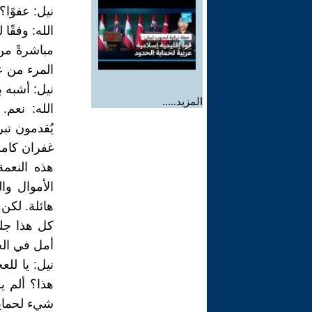
نيل: عفوًا؟
الله: وفقً
مباشرةً من
المرء من ع
نيل: أشبه 
المزيد.....
الله: نعم.
يُقدمون تب
غفران كامل
هذه النعمة
الأموال وا
هائلة. لكن
كل هذا جلب
أمل في ال
نيل: يا لل
هذا؟ ألم ي
شيء لحماية