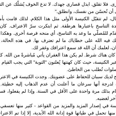
 فلا تقلق. ابذل قصارى جهدك. لا تدع الخوف يُشلّك عن التق
أن تُحسّن من نفسك، وانطلق."
ل، لم تتقبّل الكنيسة الأولى مثل هذا الكلام. لذلك قامت بأمري
ة التناسخ باعتبارها هرطقة. ثم ابتكرت سرّ الاعتراف. كان
قدّم للمُصلّي ما وعد به التناسخ، أي منحه فرصة أخرى. وهكذا أ
بك فيه الله على خطاياك ما لم تعترف بها. في هذه الحالة، 
ان، لعلمك أن الله قد سمع اعترافك وغفر لك.
ان هناك شرط. لم يكن هذا الغفران يأتي مُباشرةً من الله. كان
عبر الكنيسة، حيث كان كهنتها يُعلنون "التوبة" التي يجب القيام 
صلوات تُطلب من الخاطئ.
 لديك سببان للحفاظ على عضويتك. وجدت الكنيسة في الاعتر
لدرجة أنها سرعان ما أعلنت أن عدم الذهاب إليه خطيئة.
يام بذلك مرة واحدة على الأقل في السنة. وإذا لم يفعلوا، ف
خر لغضبه.
سة في إصدار المزيد والمزيد من القواعد - كثير منها تعسفي
ها تحمل في طياتها قوة إدانة الله الأبدية، إلا إذا تم الاعتر