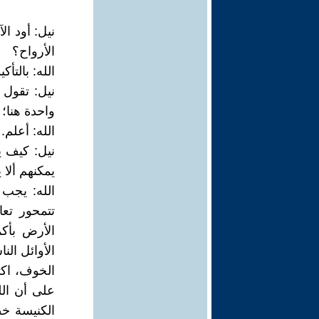
نيل: أود ا
الأرواح؟
الله: بالتأكي
نيل: تقول ا
واحدة هنا؛
الله: أعلم.
نيل: كيف ي
يمكنهم ألا
الله: يجب 
تتمحور تعا
الأرض بأك
الأوائل ال
الخوف، اك
على أن الل
الكنيسة خط