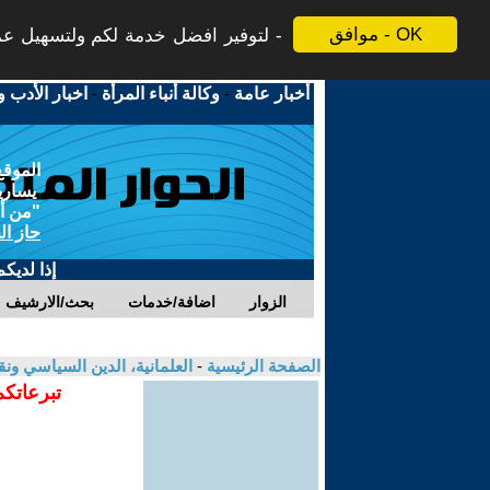
موافق - OK
لتوفير افضل خدمة لكم ولتسهيل عملي
أخبار عامة
-
وكالة أنباء المرأة
-
اخبار الأدب و
الموقع
يسارية
"من أج
حاز ال
إذا لديك
الزوار
اضافة/خدمات
بحث/الارشيف
الصفحة الرئيسية
-
العلمانية، الدين السياسي ونق
تبرعاتكم