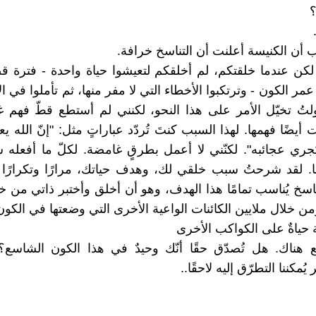
؟
ب أن الكنيسة أعلنت أن التناسخ خرافة.
 لكن عندما خلقتكم، لم أخلقكم لتعيشوا حياة واحدة - فترة قص
عمر الكون - وترتكبوا الأخطاء التي لا مفر منها، ثم تأملوا في
اولتُ تخيّل الأمر على هذا النحو، لكنني لم أستطع قطّ فهم غ
أيضًا فهمها. لهذا السبب كنتَ تُردّد عباراتٍ مثل: "إنّ الله 
جري عجائبه". لكنّني لا أعمل بطرقٍ غامضة. لكلّ ما أفعله
ًا. لقد شرحتُ سبب خلقي لك، وهدف حياتك، مرارًا وتكرارًا
لتناسخ يُناسب تمامًا هذا الهدف، وهو أن أخلق وأختبر ذاتي من خل
من خلال ملايين الكائنات الواعية الأخرى التي وضعتها في الكون
مّة حياةٌ على الكواكب الأخرى
بع هناك. هل تُصدّق حقًا أنّك وحيدٌ في هذا الكون الشاسع
ُمكننا التطرّق إليه لاحقًا..