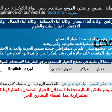
ة التصفح والنشر، الموقع يستخدم بعض أنواع الكوكيز نرجو النق
More info - المزيد
experience on our website
الفن
-
وكالة أنباء اليسار
-
وكالة أنباء العلمانية
-
وكالة أنباء العمال
-
وكا
الاقتصاد
-
اخبار الطب والعلوم
 الرئيسي لمؤسسة الحوار المتمدن
، علمانية، ديمقراطية، تطوعية وغير ربحية
ل مجتمع مدني علماني ديمقراطي حديث يضمن الحرية والعدالة الاجتم
حوار المتمدن على جائزة ابن رشد للفكر الحر والتى نالها أعلام في الفك
م مشاكل تقنية في تصفح الحوار المتمدن نرجو النقر هنا لاستخدام الموقع
كوردي
English
الاخبار
مراكز
الحوار المتمدن
د الفكر الديني
-
نيل دونالد والش
- الخلاصة الروحية من سلسلة كتب محادثات
 وتبرعاتكن المالية تحفظ استقلال الحوار المتمدن، فشاركونا 
استمرارية هذا الفضاء اليساري الحر