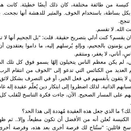
كنيسة من طائفة مختلفة، كان ذلك أيضًا خطيئة. كانت هذ
كل بساطة، باستخدام الخوف. والمثير للدهشة أنها نجحت. ب
 تنجح.
ت الله. لا تقسم.
ان يقسم؟ كنت أدلي بتصريح حقيقة. قلت: "بل الجحيم أنها لا تز
 يؤمنون بالجحيم، وبإلهٍ يُرسلهم إليه، ما داموا يعتقدون أن
سٍ، أناني، لا يغفر، ومنتقم.
، لم يكن معظم الناس يتخيلون إلهًا يسمو فوق كل تلك الص
يم العديد من الكنائس التي تدعو إلى "الخوف من انتقام الرب
 لا يثقون بأنفسهم في فعل الخير، أو في التصرف بشكل لائق،
بابهم الذاتية. لذلك اضطروا إلى ابتكار دين يُعلّم عقيدة إله 
فسهم على المسار الصحيح. الآن، جاءت فكرة التناسخ لتُقلب كل 
لك؟ ما الذي جعل هذه العقيدة مُهددة إلى هذا الحد؟
 الكنيسة تُعلن أنه من الأفضل أن تكون مطيعاً، وإلا.. ثم 
اسخ قائلين: "ستُتاح لك فرصة أخرى بعد هذه، وفرصة أخرى 