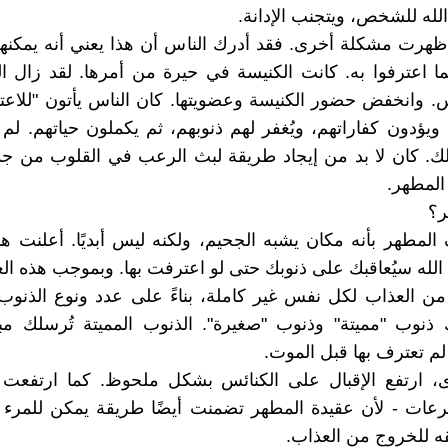
الله للشخص، ويتجنب الإدانة.
ظهرت مشكلة أخرى. فقد أدرك الناس أن هذا يعني أنه يمكنه
ا اعترفوا به. كانت الكنيسة في حيرة من أمرها. لقد زال 
. وانخفض حضور الكنيسة وعضويتها. كان الناس يأتون "للاع
ويؤدون كفاراتهم، ويُغفر لهم ذنوبهم، ثم يكملون حياتهم. لم
. كان لا بد من إيجاد طريقة لبث الرعب في القلوب من جدي
المطهر.
ر؟
 المطهر بأنه مكان يشبه الجحيم، ولكنه ليس أبديًا. أعلنت هذ
الله سيُعاقبك على ذنوبك حتى لو اعترفت بها. وبموجب هذه العقي
من العذاب لكل نفس غير كاملة، بناءً على عدد ونوع الذنوب 
 ذنوب "مميتة" وذنوب "صغيرة". الذنوب المميتة تُرسلك مب
لم تعترف بها قبل الموت.
، ارتفع الإقبال على الكنائس بشكل ملحوظ. كما ارتفعت ا
رعات - لأن عقيدة المطهر تضمنت أيضًا طريقة يمكن للمرء 
 للخروج من العذاب.