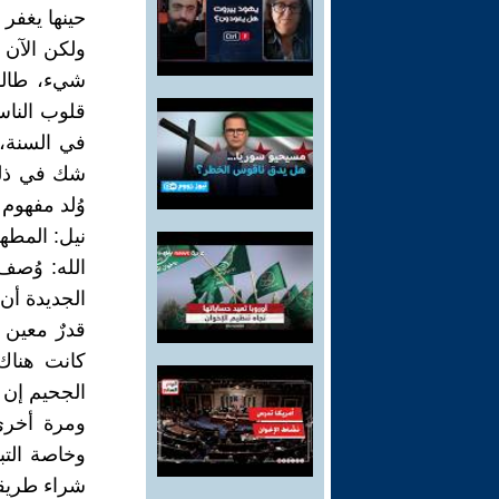
حينها يغفر 
ولكن الآن 
شيء، طالم
قلوب الناس
في السنة، 
شك في ذلك
وُلد مفهوم 
نيل: المطه
الله: وُصف
الجديدة أن 
قدرٌ معين 
كانت هناك
الجحيم إن 
ومرة أخرى
وخاصة التب
شراء طريقه