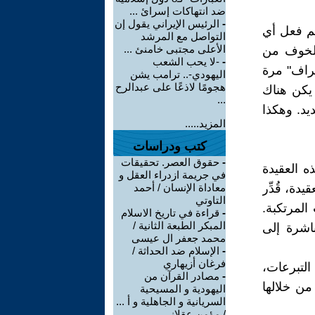
ضد انتهاكات إسرائ ...
-
الرئيس الإيراني يقول إن
م فعل أي
التواصل مع المرشد
الأعلى مجتبى خامنئ ...
الخوف من
-
-لا يحب الشعب
تراف" مرة
اليهودي-.. ترامب يشن
هجومًا لاذعًا على عبدالرح
 يكن هناك
...
د. وهكذا
المزيد.....
كتب ودراسات
-
حقوق العصر. تحقيقات
ه العقيدة
في جريمة ازدراء العقل و
دة، قُدِّر
معاداة الإنسان / أحمد
التاوتي
المرتكبة.
-
قراءة في تاريخ الاسلام
المبكر الطبعة الثانية /
اشرة إلى
محمد جعفر ال عيسى
-
الإسلام ضد الحداثة /
فرغان أزيهاري
لتبرعات،
-
مصادر القرآن من
من خلالها
اليهودية و المسيحية
السريانية و الجاهلية و أ ...
/ مؤمن عقلاني