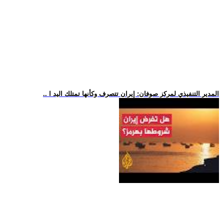
.. المدير التنفيذي لمركز صوفان: إيران تتصرف وكأنها تمتلك اليد ا