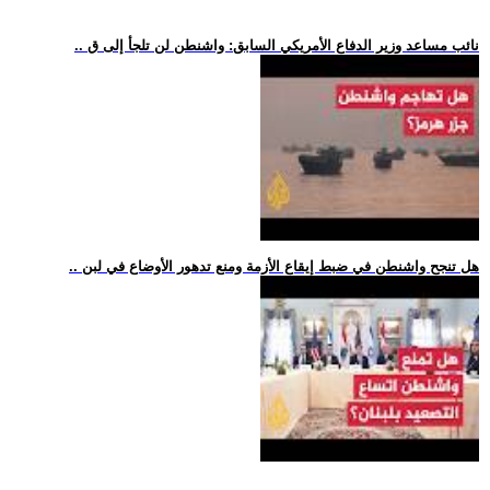
.. نائب مساعد وزير الدفاع الأمريكي السابق: واشنطن لن تلجأ إلى ق
.. هل تنجح واشنطن في ضبط إيقاع الأزمة ومنع تدهور الأوضاع في لبن