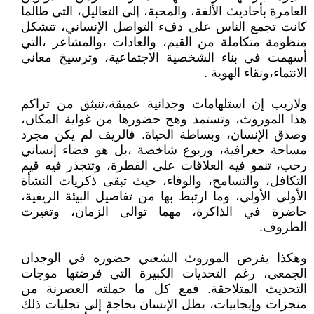
العامرة بأحاديث الألفة، والمحبة، إلى التعاليل، التي طالما
كانت تجمع الناس على دفء التواصل الإنساني، تتشكل
منظومة متكاملة من القيم، والعادات ،والمشاعر ،التي
أسهمت في بناء الشخصية الاجتماعية، وترسيخ معاني
الانتماء،ونقاء الهوية .
ولاريب إن استلهامات وجدانية عميقة،تنبثق من تراكم
هذا الموروث، وتستمد وهج حضورها من غواية المكان،
وصدق الإنسان، وبساطة الحياة. فالريف لم يكن مجرد
مساحة جغرافية، وربوع شاخصة ،بل هو فضاء إنساني
رحب، تنمو فيه العلاقات على الفطرة، وتتجذر فيه قيم
التكافل، والتسامح، والوفاء، حيث تبقى ذكريات النشأة
الأولى الأولى، وما ارتبط بها من تفاصيل البيئة الريفية،
حاضرة في الذاكرة، مهما توالى الزمان، وتغيرت
الظروف.
وهكذا يفرض الموروث الشعبي حضوره في الوجدان
الجمعي، رغم التحديات الكبيرة التي فرضتها موجات
التحديث المتلاحقة. فمع كل ما حملته العصرنة من
منجزات وإيجابيات، يظل الإنسان بحاجة إلى تجليات ذلك