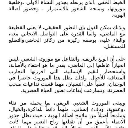
الخيط الخفي ،الذي يربطه بجذور النشأة الأولى ،وخلفية
موروثها، ويمنحه الشعور بالاستمرار ، وحضور اصالة
الهوية.
ولذلك يمكن القول بإن التطور الحقيقي، لا يعني القطيعة
مع الماضي، وانما القدرة على التواصل الايجابي معه،
والبناء عليه، بوصفه ركيزة من ركائز الحاضر،والتطلع
للمستقبل.
على أن الولع بالريف، والتفاعل مع موروثه الشعبي ،ليس
انحيازاً عاطفيا إلى الماضي، بقدر ما هو احتفاء بالأصالة،
واستحضار للقيم الإنسانية، التي افرزتها التجارب
المتعاقبة للأجيال. ولذلك يظل هذا الموروث حاضرا في
الوجدان، عصياً على النسيان، مهما قست تداعيات صخب
العصرنة، وتسارعت إيقاعات تطور الحياة العصرية.
ويبقى الموروث الشعبي الريفي، بما يحمله من نقاء
،وعفوية، ودفء إنساني، ملهماً دائماً للذاكرة،والخيال،
وملمحاً أصيلاً من ملامح اصالة الهوية ، حيث تظل جذور
الانتماء ،أعمق من أن تقتلعها رياح التغيير مهما كانت