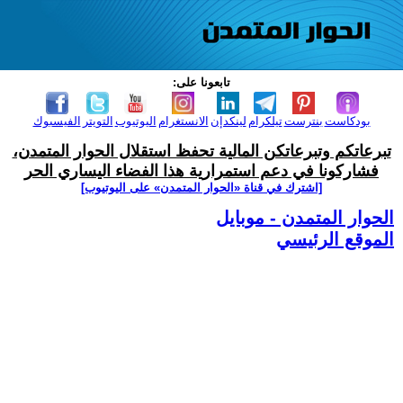
تابعونا على:
بودكاست
بنترست
تيلكرام
لينكدإن
الانستغرام
اليوتيوب
التويتر
الفيسبوك
تبرعاتكم وتبرعاتكن المالية تحفظ استقلال الحوار المتمدن،
فشاركونا في دعم استمرارية هذا الفضاء اليساري الحر
[اشترك في قناة ‫«الحوار المتمدن» على اليوتيوب]
الحوار المتمدن - موبايل
الموقع الرئيسي