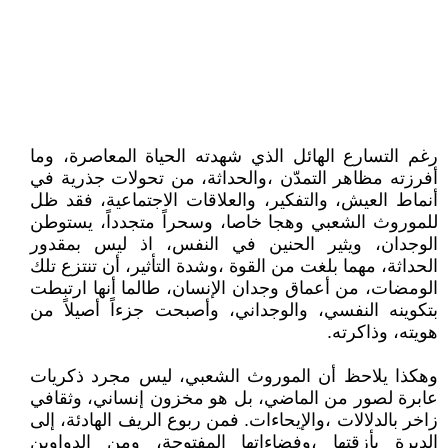
رغم التسارع الهائل الذي شهدته الحياة المعاصرة، وما
أفرزته مظاهر التمدّن ،والحداثة، من تحولات جذرية في
أنماط العيش، والتفكير، والعلاقات الاجتماعية، فقد ظل
للموروث الشعبي وهجا خاصا، وسحراً متجدداً، يستوطن
الوجدان، ويثير الحنين في النفس، اذ ليس بمقدور
الحداثة، مهما بلغت من القوة ،وشدة التأثير، أن تنتزع تلك
الومضات، من أعماق وجدان الإنسان، طالما أنها ارتبطت
بتكوينه النفسي، والوجداني، وأصبحت جزءاً أصيلاً من
هويته، وذاكرته.
وهكذا يلاحظ أن الموروث الشعبي، ليس مجرد ذكريات
عابرة لصور من الماضي، بل هو مخزون إنساني، وثقافي
زاخر بالدلالات ،والإيحاءات. فمن ربوع الريف الهادئة، إلى
الديرة بأزقتها ،وفضاءاتها المفتوحة، ومن الدواوين