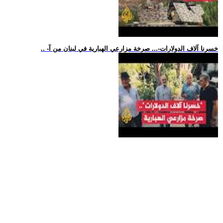
.. -خسرنا آلاف الدولارات-... صرخة مزارعي الهبارية في لبنان من آ