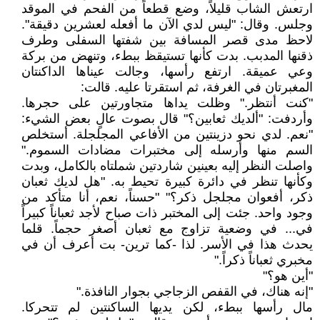
ارتعش الشاب قليلاً، وضع قطعاً من الفحم في الموقد
وجلس. وقال: "ليس لدي الآن ما أفعله لعشرين دقيقة".
لاحظ مدى قصر المسافة بين شفتها السفلى وطرف
ذقنها المدبب. بدت كأنها تستيقظ ببطء، وتنهض من بركة
وعي عميقة. ارتفع رأسها، وجالت عيناها الداكنتان
المغبرتان في الغرفة، ثم استقرتا عليه. قالت:
"كنت أنتظر." وظلت يداها متجاورتين على حجرها.
وأردفت: "ألديك ثعابين؟" قال بصوت عالٍ بعض الشيء:
"نعم. لدي نحو دزينتين من الأفاعي المجلجلة. أستخلص
السم منها وأرسله إلى مختبرات مضادات السموم."
واصلت النظر إليه بعينين شاردتين شملتاه بالكامل، وبدت
وكأنها تنظر في دائرة كبيرة تحيط به. "هل لديك ثعبان
ذكر، أفعوان مجلجل ذكر؟" "حسناً، نعم، أنا متأكد من
وجود واحد. جئت إلى المختبر ذات صباح لأجد ثعباناً كبيراً
في... في وضعية تزاوج مع ثعبان أصغر حجماً. قلما
يحدث هذا في الأسر. لذا -كما ترين- بت أعرف أن في
مخبري ثعباناً ذكراً."
"أين هو؟"
"إنه هناك، في القفص الزجاجي بجوار النافذة."
مال رأسها ببطء، لكن يديها الساكنتين لم تتحركا.