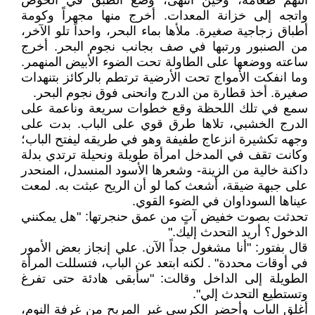
التهم طعامه، وحين انتهى، وضع الطبق في الحوض
واتجه إلى خزانة المعدات. أخرج منها مجهراً وكومة
أطباق زجاجية صغيرة. ملأها بماء البحر، واحداً تلو الآخر،
من الصنبور ورتبها في صف بجانب نجوم البحر. أخرج
ساعته ووضعها على الطاولة تحت الضوء الأبيض المنهمر.
وما انفكت الأمواج تحت الأرضية ترتطم بالركائز بتنهدات
صغيرة. أخذ قطارة من الدرج وانحنى فوق نجوم البحر.
سمع في تلك اللحظة وقع خطوات سريعة وناعمة على
الدرج الخشبي، تلاها طرق قوي على الباب. بدت على
وجهه تكشيرة انزعاج طفيفة وهو في طريقه ليفتح الباب؛
وكانت تقف في المدخل امرأة طويلة ونحيلة ترتدي بدلة
داكنة خالية من الزينة- وشعرها الأسود المنسدل، المنحدر
على جبهة ضيقة، أشعث كما لو أن الريح عبثت به. لمعت
عيناها السوداوان في الضوء القوي.
تحدثت بصوت خفيض آتٍ من عمق حنجرتها: "هل يمكنني
الدخول؟ أريد التحدث إليك."
قال بفتور: "أنا مشغول جداً الآن. علي إنجاز بعض الأمور
في أوقات محددة" . لكنه ابتعد عن الباب، فتسللت المرأة
الطويلة إلى الداخل وقالت: "سأبقى هادئة حتى تفرغ
وتستطيع التحدث إلي".
أغلق الباب وأحضر الكرسي غير المريح من غرفة النوم،