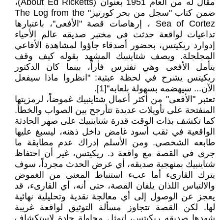
مقال له من العام 1951 بعنوان (About Ed Ricketts)،
ضمن كتاب "سجل من بحر كورتيز" The Log from the
Sea of Cortez ، إرهاصات قصة "الأفعى"، باعتبارها
تداعيات لواقعة حدثت في مختبر صديقه عالم الأحياء
إدوارد ريكيتس، بحضور أصدقاء جاؤوا لمشاهدة الأفاعي
المجلجلة. ويصف شتاينبيك المشهد بقوله كيف وقف
يتأمل الأفعى وهي تفترس فأراً، بينما كان الدكتور
ريكيتس يشرح في لحظة عبثية: "انظروا ماذا سيفعل
الآن... سيهضمه بسهولة بلعابه"[1].
تعتبر "الأفعى" من أكثر أعمال شتاينبيك غموضاً، لرمزيتها
المنفتحة على تأويلات عديدة تتأرجح بين الصواب والخطأ.
كما تكشف بذات الوقت قدرة شتاينبيك على صهر الحادثة
الواقعية في ثقب أسود غامض داخل ذهنه، ليسبغ عليها
طابعه الشخصي. ومن الأسلم إدراك عدم مطابقة ما
جرى في القصة مع واقعة د. ريكيتس، غير أن احتفاظ
شتاينبيك بمنهجية صديقه، أي عرض الحدث مجرداً، سوف
يترك القارىء أما عبء استنباط المعنى من الغموض
والالتباس اللذان يلفان القصة، حتى أنه، أي القارىء، قد
يعجز عن الوصول إلى أي معالجة نقدية وتحليلية نهائية
لها. لكن القصة تتجاوز مسألة التوثيق لواقعة غريبة
شهدها صديقه ريكيتس، لتمثل محاولة جادة لاستكشاف