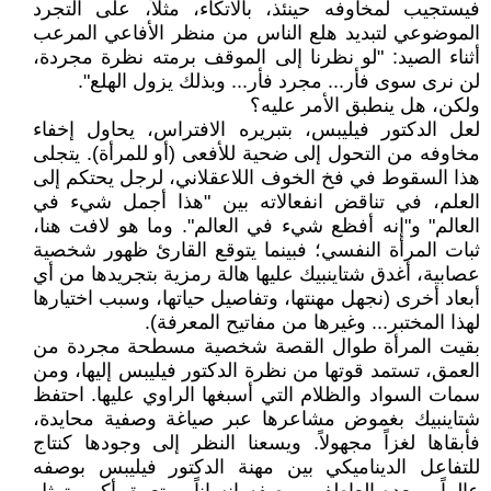
فيستجيب لمخاوفه حينئذ، بالاتكاء، مثلاً، على التجرد
الموضوعي لتبديد هلع الناس من منظر الأفاعي المرعب
أثناء الصيد: "لو نظرنا إلى الموقف برمته نظرة مجردة،
لن نرى سوى فأر... مجرد فأر... وبذلك يزول الهلع".
ولكن، هل ينطبق الأمر عليه؟
لعل الدكتور فيليبس، بتبريره الافتراس، يحاول إخفاء
مخاوفه من التحول إلى ضحية للأفعى (أو للمرأة). يتجلى
هذا السقوط في فخ الخوف اللاعقلاني، لرجل يحتكم إلى
العلم، في تناقض انفعالاته بين "هذا أجمل شيء في
العالم" و"إنه أفظع شيء في العالم". وما هو لافت هنا،
ثبات المرأة النفسي؛ فبينما يتوقع القارئ ظهور شخصية
عصابية، أغدق شتاينبيك عليها هالة رمزية بتجريدها من أي
أبعاد أخرى (نجهل مهنتها، وتفاصيل حياتها، وسبب اختيارها
لهذا المختبر... وغيرها من مفاتيح المعرفة).
بقيت المرأة طوال القصة شخصية مسطحة مجردة من
العمق، تستمد قوتها من نظرة الدكتور فيليبس إليها، ومن
سمات السواد والظلام التي أسبغها الراوي عليها. احتفظ
شتاينبيك بغموض مشاعرها عبر صياغة وصفية محايدة،
فأبقاها لغزاً مجهولاً. ويسعنا النظر إلى وجودها كنتاج
للتفاعل الديناميكي بين مهنة الدكتور فيليبس بوصفه