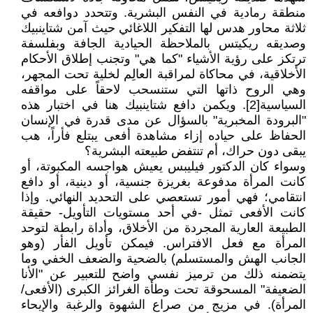
منطقة رمادية في النفس البشرية. وتتحدد دوافعه في
ثلاثة محاور هدس لها التفكير اللاغائي حيث آمن شتاينبيك
وصديقه ريكيتس بالملاحظة الحيادية الجافة وبفلسفة
ترتكز على رؤية الأشياء "كما هي" وتجنب إطلاق الأحكام
الأخلاقية، في محاكاة لمراقبة العالِم لخلية تحت المجهر،
وهي الروح ذاتها التي ستنسحب لاحقاً على مواقفه
السياسية[2]. ويكمن دافع شتاينبيك هنا في اختبار هذه
"البرودة المخبرية" بالسؤال عن مدى قدرة في الإنسان
الحفاظ على حياده إزاء مشاهدة أفعى يبتلع فأراً، هب
يبقى دون حراك، أم تنتفض طبيعته البشرية؟
وسواء كان الدكتور فيليبس يعيش هواجسه المكبوتة، أو
كانت المرأة مدفوعة بغريزة جنسية، أو دينية، أو دافع
انتقامي؛ فهي أمور تستعصي على التحديد النهائي. وإذا
كانت الأفعى تمثل -في أحد مستويات التأويل- حقيقة
الطبيعة العارية المجردة من الأخلاق، وأداة رابطة لتوحد
المرأة مع فعل الافتراس. فيمكن تأويل الفأر (وهو
الجانب الهش والمستسلم) بالضحية والضعف الخفي وما
يتضمنه ذلك من ترميز نفسي واضح للتعبير عن "الأنا
الضعيفة" المسحوقة تحت وطأة الغرائز الكبرى (الأفعى/
المرأة). في مزيج من صراع الشهوة والرغبة والإيحاء