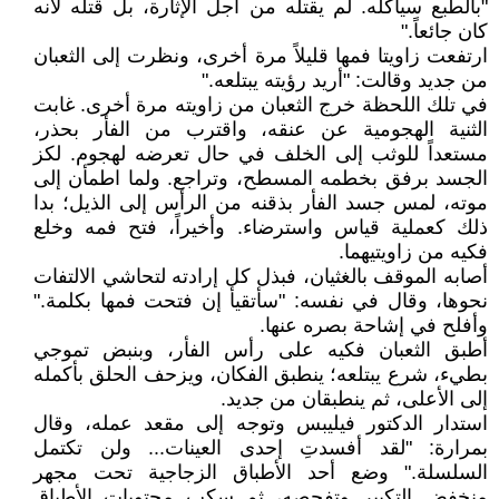
"بالطبع سيأكله. لم يقتله من أجل الإثارة، بل قتله لأنه
كان جائعاً."
ارتفعت زاويتا فمها قليلاً مرة أخرى، ونظرت إلى الثعبان
من جديد وقالت: "أريد رؤيته يبتلعه."
في تلك اللحظة خرج الثعبان من زاويته مرة أخرى. غابت
الثنية الهجومية عن عنقه، واقترب من الفأر بحذر،
مستعداً للوثب إلى الخلف في حال تعرضه لهجوم. لكز
الجسد برفق بخطمه المسطح، وتراجع. ولما اطمأن إلى
موته، لمس جسد الفأر بذقنه من الرأس إلى الذيل؛ بدا
ذلك كعملية قياس واسترضاء. وأخيراً، فتح فمه وخلع
فكيه من زاويتيهما.
أصابه الموقف بالغثيان، فبذل كل إرادته لتحاشي الالتفات
نحوها، وقال في نفسه: "سأتقيأ إن فتحت فمها بكلمة."
وأفلح في إشاحة بصره عنها.
أطبق الثعبان فكيه على رأس الفأر، وبنبض تموجي
بطيء، شرع يبتلعه؛ ينطبق الفكان، ويزحف الحلق بأكمله
إلى الأعلى، ثم ينطبقان من جديد.
استدار الدكتور فيليبس وتوجه إلى مقعد عمله، وقال
بمرارة: "لقد أفسدتِ إحدى العينات... ولن تكتمل
السلسلة." وضع أحد الأطباق الزجاجية تحت مجهر
منخفض التكبير وتفحصه، ثم سكب محتويات الأطباق