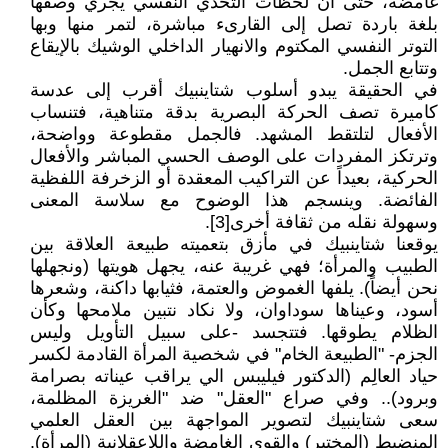
غامضة، حتى أن لحظات التحدي النفسي يجري وصفها
بلغة باردة تصل إلى القارىء مباشرة، لتمر منها وبها
التوتر النفسي المكتوم والانهيار الداخلي الوشيك بالإيقاع
وتتابع الجمل.
في الحقيقة يبدو أسلوب شتاينبيك أقرب إلى عدسة
كاميرة تصف الحركة البصرية بدقة متناهية، فتنساب
الأفعال لتلتقط المشهد. فالجمل مقطوعة وواضحة،
وترتكز المفردات على الوصف الحسي المباشر والأفعال
الحركية، بعيداً عن التراكيب المعقدة أو الزخرفة اللفظية
الفائضة. وينسجم هذا الوضوح مع سلاسة المعنى
وسهولة نقله من ثقافة أخرى[3].
يوقعنا شتاينبيك في مأزق بتعميته طبيعة العلاقة بين
الطبيب والمرأة؛ فهي غريبة عنه، يجهل هويتها (ونجهلها
نحن أيضاً). يلفها الغموض والعتمة، فثيابها داكنة، وشعرها
أسود، وعيناها سوداوان، ولا نكاد نتبين ملامحها وكأن
الظلام يطوقها. فتتجسد -على سبيل التأويل وليس
الجزم- "الطبيعة الخام" في شخصية المرأة القادمة لكسر
حياد العالِم (الدكتور فيليبس الي يراقب عيناته بصرامة
وبرود).. وفي صراع "العقل" ضد "الغريزة المظلمة،
سعى شتاينبيك لتصوير المواجهة بين العقل العلمي
المنضبط (المختبر) والقوى الغامضة واللاعقلانية (المرأة).