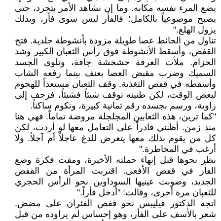
يضع المرء نفسه مكانه. وما إن نشاهد الأمر بتجرد، حتى
يصبح موضوعياً بالكامل؛ فالفأر ليس سوى فأر، وبذلك
يزول الهلع."
تناول من الحائط عصا طويلة مزودة بأنشوطة جلدية. فتح
القفص، وأسقط الأنشوطة فوق رأس الثعبان الكبير وشد
الحزام. ملأت الغرفة خشخشة جافة، وتلوى الجسد
السميك وضرب مقبض العصا بعنف بينما رفعه الشاب
وأسقطه في قفص التغذية. وقف الثعبان مستعداً للهجوم
لبعض الوقت، لكن طنينه توقف شيئاً فشيئاً، فزحف إلى
زاوية، ورسم بجسده رقم ثمانية كبيرة، وتكوم ساكناً.
"كما ترين، هذه الثعابين المجلجلة مروضة تماماً. فهي هنا
منذ زمن. أظنني قادراً على التعامل معها لو أردت، لكن
كل من يقوم بذلك معها يتعرض للدغ عاجلاً أم آجلاً. ولا
أرغب في المخاطرة."
نظر نحوها قبل إنهاء جملته الأخيرة، ومقت فكرة وضع
الفأر في قفص الأفعى. اقتربت المرأة من القفص
الجديد، وصوبت عينيها السوداوين نحو الرأس الحجري
للثعبان مرة أخرى، وقالت: "أدخل فأراً."
اتجه الدكتور فيليبس نحو قفص الفئران على مضض.
شعر بالأسف على الفأر، وهو إحساس لم يراوده من قبل