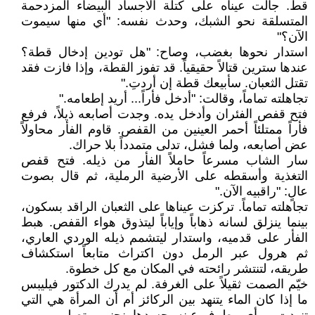
قط. جالت عيناه على كتلة الأجساد البيضاء المزدحمة
المتسلقة نحو الشبك، وحدث نفسه: "أي منها سيموت
الآن؟"
استدار نحوها بغضب، وصاح: "هل تودين إدخال قطة؟
عندها سترين قتالاً حقيقياً. قد تفوز القطة، وإذا فازت فقد
تقتل الثعبان. سأبيعك قطة إن أردتِ."
تجاهلته تماماً، وقالت: "أدخل فأراً... أريد إطعامه."
فتح قفص الفئران وأدخل يده. وجدت أصابعه ذيلاً، فرفع
فأراً ممتلئاً أحمر العينين من القفص. قاوم الفأر محاولاً
عض أصابعه، ولما فشل، تدلى متمدداً بلا حراك.
سار الشاب مسرعاً حاملاً الفأر من ذيله. فتح قفص
التغذية وأسقطه على الأرضية الرملية، ثم قال بصوت
عالٍ: "راقبيه الآن."
تجاهلته تماماً. تركزت عيناها على الثعبان الراقد بسكون،
بينما ينزلق لسانه ذهاباً وإياباً ليتذوق هواء القفص. هبط
الفأر على قدميه، واستدار ليتشمم ذيله الوردي العاري،
ثم هرول عبر الرمل دون اكتراث متابعاً استكشاف
طريقه، لتنتشر رائحته في المكان مع كل خطوة.
خيّم الصمت ثقيلاً على الغرفة. لم يدرك الدكتور فيليبس
ما إذا كان الماء يتنهد بين الركائز أم أن المرأة هي التي