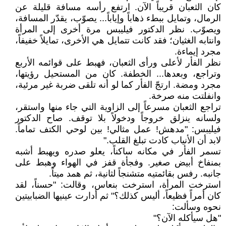
كان الثعبان قريباً الآن. ارتفع رأسه مسافة قليلة عن
الرمال، وتمايل ببطء ذهاباً وإياباً... يصوّب، يقدّر المسافة،
ويصوّب. نظر الدكتور فيليبس مرة أخرى إلى المرأة
وانتابه الغثيان؛ فقد كانت تتمايل هي الأخرى، تمايلاً خفيفاً،
مجرد إيماءة.
نظر الفأر لأعلى ورأى الثعبان، فهبط على قوائمه الأربع
وتراجع، وبعدها... الخطفة. كان من المستحيل رؤيتها،
مجرد ومضة. ارتجّ الفأر كما لو أنه تلقى ضربة غير مرئية،
وانفلتت منه صرخة.
تراجع الثعبان مسرعاً إلى الزاوية التي جاء منها واستقر،
ولسانه ينزلق خروجاً ودخولاً بلا توقف. صاح الدكتور
فيليبس: "مدهش! عمل مثالي! بين لوحي الكتف تماماً.
لابد أن الأنياب كادت تبلغ القلب."
تسمر الفأر في مكانه ساكناً، يعلو صدره ويهبط أشبه
بمنفاخ أبيض صغير. وفجأة قفز في الهواء وهبط على
جانبه. رفس بقائمتيه متشنجاً لثانية، ثم همد ميتاً.
استرخت المرأة، استرخت بنعاس، وقالت: "حسناً، لقد
كان أمراً فظيعاً، أليس كذلك؟" ثم أدارت عينيها الضبابيتين
نحوه وسألت:
"هل سيأكله الآن؟"