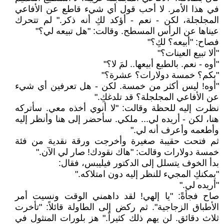
في هذا الأمر. لا أحب قول أي شيء قاطع عن الأفاعي
المجلجلة، لكن - نعم - أؤكد لكِ أنه ذكر." لم تتحرك
عيناها عن الرأس المسطح. وقالت: "هل تبيعه لي؟"
فصاح: "أبيعه؟ لكِ؟"
"ألا تبيع العينات؟"
"أوه - نعم. بالطبع أبيعها.. لمَ لا؟"
"بكم؟ خمسة دولارات؟ عشرة؟"
"أوه! ليس أكثر من خمسة. لكن - هل تعرفين أي شيء
عن الأفاعي المجلجلة؟ قد تلدغكِ."
نظرت إليه للحظة وقالت: "لا أنوي أخذه معي. سأتركه
هنا، لكن - أريده لي... ملكي. سأحضر إلى هنا وأنظر إليه
وأطعمه وأعرف أنه لي."
ثم فتحت حقيبة صغيرة وأخرجت ورقة نقدية من فئة
خمسة دولارات وقالت: "هاك نقودك! صار لي الآن."
بدأ الخوف يتسلل إلى الدكتور فيليبس، فقال:
"يمكنكِ المجيء للنظر إليه دون امتلاكه."
"أريده لي."
صاح فجأةً: "يا إلهي! لقد داهمني الوقت ونسيت أمر
الأطباق الزجاجية". ثم ركض إلى الطاولة قائلاً: "تأخرت
ثلاث دقائق. لن يهم ذلك كثيراً." هز بلورات المنثول في