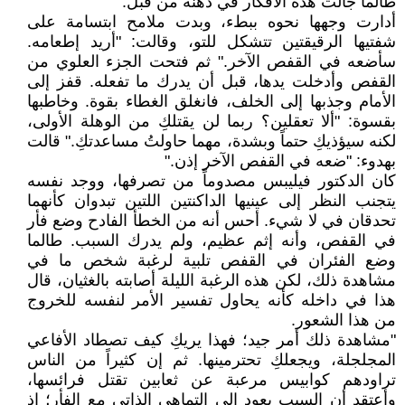
طالما جالت هذه الأفكار في ذهنه من قبل.
أدارت وجهها نحوه ببطء، وبدت ملامح ابتسامة على
شفتيها الرقيقتين تتشكل للتو، وقالت: "أريد إطعامه.
سأضعه في القفص الآخر." ثم فتحت الجزء العلوي من
القفص وأدخلت يدها، قبل أن يدرك ما تفعله. قفز إلى
الأمام وجذبها إلى الخلف، فانغلق الغطاء بقوة. وخاطبها
بقسوة: "ألا تعقلين؟ ربما لن يقتلكِ من الوهلة الأولى،
لكنه سيؤذيكِ حتماً وبشدة، مهما حاولتُ مساعدتكِ." قالت
بهدوء: "ضعه في القفص الآخر إذن."
كان الدكتور فيليبس مصدوماً من تصرفها، ووجد نفسه
يتجنب النظر إلى عينيها الداكنتين اللتين تبدوان كأنهما
تحدقان في لا شيء. أحس أنه من الخطأ الفادح وضع فأر
في القفص، وأنه إثم عظيم، ولم يدرك السبب. طالما
وضع الفئران في القفص تلبية لرغبة شخص ما في
مشاهدة ذلك، لكن هذه الرغبة الليلة أصابته بالغثيان، قال
هذا في داخله كأنه يحاول تفسير الأمر لنفسه للخروج
من هذا الشعور.
"مشاهدة ذلك أمر جيد؛ فهذا يريكِ كيف تصطاد الأفاعي
المجلجلة، ويجعلكِ تحترمينها. ثم إن كثيراً من الناس
تراودهم كوابيس مرعبة عن ثعابين تقتل فرائسها،
وأعتقد أن السبب يعود إلى التماهي الذاتي مع الفأر؛ إذ