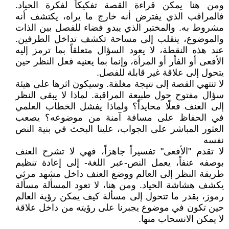
ومن هنا يمكن قراءة القصة تفكيكاً لفكرة الحياد.
فالمراقب الذي يفترض أنه خارج ما يراه، يكتشف أنه
مشروط به. والمختبر الذي يبدو فضاء للفصل بين الذات
والموضوع، ينقلب إلى مساحة تكشف تداخل الطرفين.
عند هذه النقطة، لا يعود السؤال متعلقاً بما ترمز إليه
الأفعى أو الفأر أو المرأة، وإنما بما يعنيه فعل النظر حين
يتحول إلى علاقة غير قابلة للفصل.
لا تنتهي القصة إلى نتيجة مغلقة. وسيكون اثرها على هيئة
سؤال مفتوح حول طبيعة المراقبة. لماذا لا يبقى النظر
إلى العنف فعلًا محايداً؟ ولماذا يفشل الخطاب العلمي
في الحفاظ على مسافة آمنة من موضوعه؟ يصعب
العثور المباشر على الجواب، علينا البحث في بنية النص
نفسه
لا تقدم "الأفعى" تفسيراً جاهزاً، فهي لا تشرح العنف
بوصفه عنفاً، يعمل النص-عبر اللغة- إلى إعادة تنظيم
طريقة النظر إلى العالم ووضع العنف داخل مشهد مرئي
يكشف هشاشة الحياد. ومن هنا، لا تعود المسألة مسألة
رموز، بقدر ما تتحول إلى مسألة كيف يمكن رؤية العالم
حين تكون في موضوع يجبرنا على رؤيته من داخل علاقة
لا يمكن الانسحاب منها.