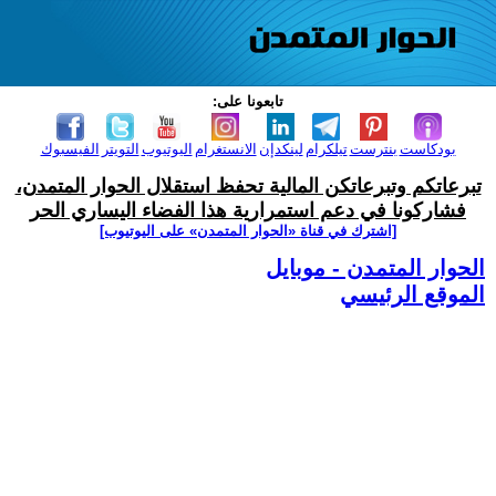
تابعونا على:
بودكاست
بنترست
تيلكرام
لينكدإن
الانستغرام
اليوتيوب
التويتر
الفيسبوك
تبرعاتكم وتبرعاتكن المالية تحفظ استقلال الحوار المتمدن،
فشاركونا في دعم استمرارية هذا الفضاء اليساري الحر
[اشترك في قناة ‫«الحوار المتمدن» على اليوتيوب]
الحوار المتمدن - موبايل
الموقع الرئيسي