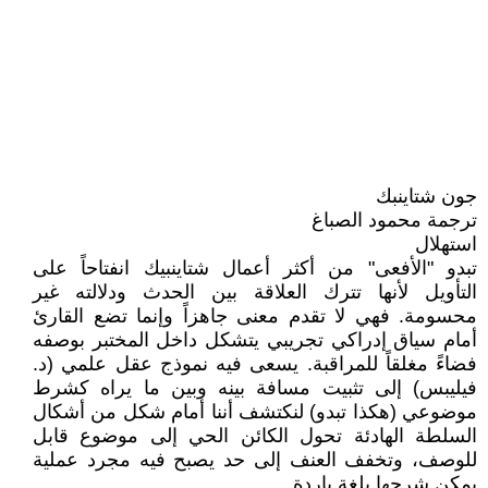
جون شتاينبك
ترجمة محمود الصباغ
استهلال
تبدو "الأفعى" من أكثر أعمال شتاينبيك انفتاحاً على
التأويل لأنها تترك العلاقة بين الحدث ودلالته غير
محسومة. فهي لا تقدم معنى جاهزاً وإنما تضع القارئ
أمام سياق إدراكي تجريبي يتشكل داخل المختبر بوصفه
فضاءً مغلقاً للمراقبة. يسعى فيه نموذج عقل علمي (د.
فيليبس) إلى تثبيت مسافة بينه وبين ما يراه كشرط
موضوعي (هكذا تبدو) لنكتشف أننا أمام شكل من أشكال
السلطة الهادئة تحول الكائن الحي إلى موضوع قابل
للوصف، وتخفف العنف إلى حد يصبح فيه مجرد عملية
يمكن شرحها بلغة باردة.