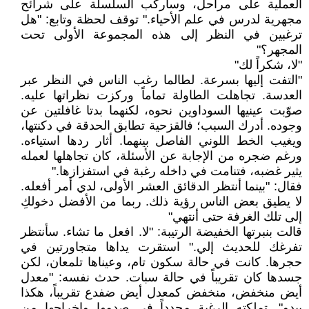
العملية على مراحل، وسأركب السلسلة على شرائح
مجهرية لدرس في علم الأحياء." توقف لحظة وتابع: "هل
ترغبين في النظر إلى هذه المجموعة الأولى تحت
المجهر؟"
"لا، شكراً لك"
"التفت إليها بسرعة. لطالما رغب الناس في النظر عبر
العدسة. تجاهلت الطاولة تماماً وركزت نظراتها عليه.
صوّبت عينيها السوداوين نحوه، لكنهما بدتا غافلتين عن
وجوده. أدرك السبب؛ فالقزحية تطابق الحدقة في دكنتها،
ويغيب الخط اللوني الفاصل بينهما. أثار ردها استياءه.
ورغم ضجره من الإجابة عن الأسئلة، كان تجاهلها لعمله
يثير غضبه، فتنامت في داخله رغبة في استفزازها."
فقال: "بينما أنتظر الدقائق العشر الأولى، لدي أمر أفعله.
لا يطيق بعض الناس رؤية ذلك. ربما من الأفضل دخولكِ
إلى تلك الغرفة حتى أنتهي"
قالت بنبرتها الخفيضة الرتيبة: "لا. افعل ما تشاء. سأنتظر
تفرغك للحديث إلي." استقرت يداها متجاورتين في
حجرها. كانت في حالة سكون تام، وعيناها تلمعان، لكن
جسدها كان تقريباً في حالة سبات. حدث نفسه: "معدل
أيض منخفض، منخفض كمعدل أيض ضفدع تقريباً، هكذا
يبدو". تملكته الرغبة مجدداً في صدمها وإخراجها من