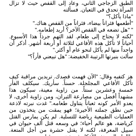
الطبق الزجاجي الثاني، وعاد إلى القفص حيث لا تزال
المرأة تحدق في الثعبان. فسألته
"ماذا يأكل؟"
"أطعمها فئراناً بيضاء، فئراناً من القفص هناك."
" "هل تضعه في القفص الآخر؟ أريد إطعامه."
"لكنه لا يحتاج إلى طعام. لقد التهم جرذاً هذا الأسبوع.
أحياناً لا تأكل هذه الأفاعي لثلاثة أو أربعة أشهر. أذكر أن
واحداً منها لم يأكل لنحو عام أو أكثر."
سألت بنبرتها الرتيبة الخفيضة: "هل تبيعني فأراً؟"
هز كتفيه وقال: "الآن فهمت قصدك. تريدين مراقبة كيف
تأكل الأفاعي المجلجلة. حسناً. سأريك. سيكلف الفأر
خمسة وعشرين سنتاً. من زاوية معينة، سيكون هذا
مشهداً أفضل من مصارعة الثيران، ومن زاوية أخرى، لا
يعدو الأمر كونه ثعباناً يتناول طعامه." غدت نبرته لاذعة
حين نطق جملته الأخيرة؛ فهو يمقت من يتخذون من
العمليات الطبيعية رياضة للتسلية. لم يكن يمارس القتل
كرياضة، هو عالم أحياء؛ في وسعه قتل ألف حيوان في
سبيل المعرفة، لكنه لا يقتل حشرة من أجل المتعة.