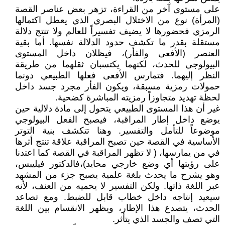
على مستوى آخر من القراءة، تزهر بعض عناصر القصة
(المرأة) نوع من الاختلال البصري الذي يعطل اكتمالها
الرمزي فحضورها لا يضيف تفسيراً للعالم ولا تنتج دلالة
مستقلة بقدر ما تكشف حدود الدلالة نفسها. أما بقية
العنصر (الأفعى والفأر)، فيظلان داخل المستوى
البيولوجي للحدث، لكنهما يكتسبان ثقلهما من طريقة
النظر إليهما. فتمارس الأفعى فعلها الطبيعي دونما
حمولات رمزية مسبقة، ويكون الفأر مجرد جسد داخل
لحظة تهديد متجاوزاً رمزيته المباشرة كضحية.
غير أن هذا المستوى الطبيعي يتحول إلى مادة دلالية حين
يوضع داخل إطار المراقبة، فيصبح الفعل البيولوجي
موضوعاً للتأمل والتفسير. وهنا تتكشف بنية التوتر
الأساسية في القصة حين تصبح المراقبة علاقة تنتج أثرها
في من يمارسها، ( لا تظهر المراقبة في القصة كما اعتدنا
على رؤيتها أي وضع خارجي محايد)،فالدكتور فيليبس،
وهو يشرح ما يحدث بلغة علمية يصبح جزء من المشهد
عبر اللغة ذاتها. ولكن التفسير لا يحميه من العنف، لأنه
سيعيد إنتاجه داخل خطاب قابل للضبط. ومع تصاعد
الحدث، يتصدع هذا الإطار، ويظهر الانقسام بين اللغة
التي تصف والجسد الذي يتأثر.