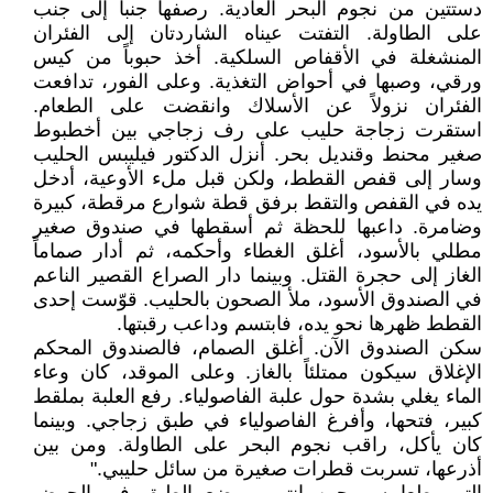
دستتين من نجوم البحر العادية. رصفها جنباً إلى جنب
على الطاولة. التفتت عيناه الشاردتان إلى الفئران
المنشغلة في الأقفاص السلكية. أخذ حبوباً من كيس
ورقي، وصبها في أحواض التغذية. وعلى الفور، تدافعت
الفئران نزولاً عن الأسلاك وانقضت على الطعام.
استقرت زجاجة حليب على رف زجاجي بين أخطبوط
صغير محنط وقنديل بحر. أنزل الدكتور فيليبس الحليب
وسار إلى قفص القطط، ولكن قبل ملء الأوعية، أدخل
يده في القفص والتقط برفق قطة شوارع مرقطة، كبيرة
وضامرة. داعبها للحظة ثم أسقطها في صندوق صغير
مطلي بالأسود، أغلق الغطاء وأحكمه، ثم أدار صماماً
الغاز إلى حجرة القتل. وبينما دار الصراع القصير الناعم
في الصندوق الأسود، ملأ الصحون بالحليب. قوّست إحدى
القطط ظهرها نحو يده، فابتسم وداعب رقبتها.
سكن الصندوق الآن. أغلق الصمام، فالصندوق المحكم
الإغلاق سيكون ممتلئاً بالغاز. وعلى الموقد، كان وعاء
الماء يغلي بشدة حول علبة الفاصولياء. رفع العلبة بملقط
كبير، فتحها، وأفرغ الفاصولياء في طبق زجاجي. وبينما
كان يأكل، راقب نجوم البحر على الطاولة. ومن بين
أذرعها، تسربت قطرات صغيرة من سائل حليبي."