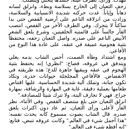
تنهدت. ورأى، بطرف عينه، جسدها ينحني ويتصلب.
زحف الثعبان إلى الخارج بسلاسة وبطء، وانزلق لسانه
ذهاباً وإياباً. غدت حركته شديدة الانسيابية والسلاسة،
وزادت من انزلاقه الناعم على أرضية القفص حتى بدا
ساكناً لا يتحرك. وفي الطرف الآخر من القفص، انتصب
الفأر جالساً على قائمتيه الخلفيتين، وشرع يلعق الشعر
الأبيض الناعم على صدره. واصل الثعبان زحفه، محتفظاً
بثنية هجومية عميقة في عنقه، على عادة هذا النوع من
الأفاعي.
ومع اشتداد وطأة الصمت، أحس الشاب بدمه يغلي
ويتدفق في عروقه، فصاح: "انظري! إنه يحتفظ بثنية
الهجوم في عنقه ويبقيها جاهزة للدغ؛ هذه طريقته في
الانقضاض. فالأفاعي المجلجلة حيوانات حذرة، وتكاد
تكون جبانة، وتملك آلية شديدة الحساسية. عليها اقتناص
طعامها بعملية دقيقة، غاية في المهارة والرشاقة، بمهارة
جراح. فهي لا تجازف البتة، ولا تترك شيئاً للمصادفة."
انزلق الثعبان حتى بلغ منتصف القفص. وفي الأثناء، نظر
الفأر لأعلى ورأى الثعبان، ثم عاد دون اكتراث يلعق
صدره. قال الشاب بصوت مسموع كأنه يحدث نفسه:
"هذا أجمل شيء في العالم." وكانت عروقه تنبض، فتابع:
"إنه أفظع شيء في العالم."