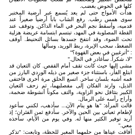
كلها في الحوض بغضب.
هدأت الأمواج حتى لم يعد يُسمع عبر أرضية المختبر
سوى همس رطب. رفع الشاب باباً أرضياً صغيراً عند
قدميه، وأسقط نجم البحر في الماء الداكن. وتوقف عند
القطة المصلوبة في المهد، تبتسم ابتسامة عريضة هزلية
تحت الضوء، وقد انتفخ جسدها بسائل التحنيط. أوقف
الضغط، سحب الإبرة، ربط الوريد، وسألها
: "أترغبين في بعض القهوة؟"
"لا، شكراً. سأغادر في الحال."
مشى إليها حيث كانت تقف أمام القفص. كان الثعبان قد
ابتلع الفأر، باستثناء جزء صغير من ذيله الوردي البارز من
فمه أشبه بلسان ساخر. اتسع الحلق مرة أخرى فاختفى
الذيل، وارتد الفكان إلى مفصليهما، ثم زحف الثعبان
الكبير بتثاقل نحو الزاوية، والتف مكوناً أنشوطة ضخمة،
وأراح رأسه على الرمال.
قالت المرأة: "ها هو ينام الآن... سأذهب، لكنني سأعود
لإطعام ثعباني بين الحين والآخر. سأدفع ثمن الفئران؛ إذ
أريد توفير الكثير منها له. وفي يوم من الأيام، سآخذه
معي."
أفاقت عيناها من حلمهما المغبر للحظة، وتابعت: "تذكر