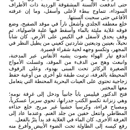
حتى اندفعت الألسنة المشقوقة الوردية ذات الأطراف
السوداء، تتماوج ببطء لأعلى وأسفل، وما إن عرفته
الأفاعي حتى سحبت ألسنتها.
خلع معطفه الجلدي وأشعل ناراً في موقد الصفيح، وضع
فوقه غلاية مليئة بالماء وأسقط فيها علبة فاصولياء، ثم
وقف يحدق لأسفل في الكيس على الأرض. كان شاباً
نحيلاً، بعينين وديعتين شاردتين كعيني من يطيل النظر في
المجهر، وتكسو وجهه لحية شقراء قصيرة.
اندفع تيار الهواء بصوت يشبه الأنفاس عبر المدخنة،
وانبعث وهج من الدفء من الموقد، وغسلت الأمواج
الصغيرة الركائز تحت المبنى بهدوء، وعلى الرفوف
المحيطة بالغرفة، ترتبت طبقة تلو أخرى من أوعية حفظ
زجاجية تحتوي على العينات البحرية المحنطة التي يتعامل
معها المختبر.
فتح الدكتور فيليبس باباً جانبياً ودخل إلى غرفة نومه؛
وهي زنزانة تكسو الكتب جدرانها، تحوي سريراً عسكرياً،
ومصباح قراءة، وكرسياً خشبياً غير مريح. خلع حذاءه
المطاطي وانتعل خفين من جلد الغنم. وعندما عاد إلى
الغرفة الأخرى، كان الماء في الغلاية قد بدأ يئزّ بالفعل.
رفع كيسه إلى الطاولة تحت الضوء الأبيض وأفرغ منه