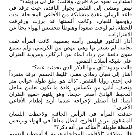
استدارت نحوه مرة أخرى، وقالت: "هل لي برؤيته؟"
نهض ومشى إلى القفص بجوار النافذة، حيث ترقد في
قاعه الرملي عقدة متشابكة من الأفاعي المجلجلة. بدت
رؤوسها للعيان، وكانت ألسنتها قد برزت ورفرفت
للحظة، ثم لوحت صعوداً وهبوطاً تتحسس الهواء بحثاً عن
الاهتزازات.
أدار الدكتور فيليبس رأسه بعصبية. كانت المرأة تقف
بجانبه. لم يشعر بها وهي تنهض من الكرسي، ولم يسمع
سوى دفقة من رذاذ الماء بين الركائز، وهرولة الفئران
على شبكة أسلاك القفص.
قالت بهدوء: "أي منها الذكر الذي تحدثت عنه؟"
أشار إلى ثعبان رمادي مغبر، غليظ الجسم، يرقد منفرداً
في إحدى زوايا القفص. "ذاك هو. يبلغ طوله حوالي متر
ونصف. أتاني من تكساس. عادة ما تكون ثعابين ساحل
المحيط الهادئ أصغر حجماً. وهو يلتهم جميع الفئران
أيضاً؛ لذا أضطر لإخراجه عندما أريد إطعام الأفاعي
الأخرى."
حدقت المرأة في الرأس الجاف، ولاحظت اللسان
المشقوق ينزلق للخارج، ليظل معلقاً في الهواء ويرتعش
للحظة طويلة. "أمتأكد من أنه ذكر؟"
قال بطلاقة: "الأفاعي المجلجلة غريبة. لا أستطيع التعميم