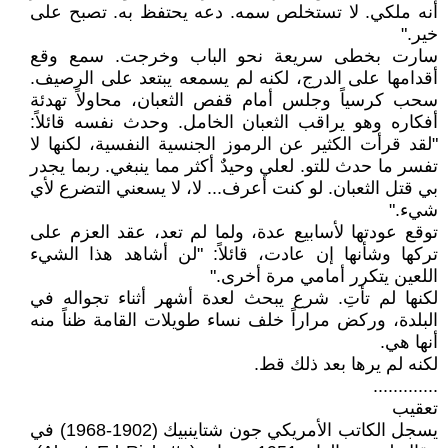
أنه ملكي. لا تستخلص سمه. دعه يحتفظ به. تصبح على
خير."
سارت بخطى سريعة نحو الباب وخرجت. سمع وقع
أقدامها على الدرج، لكنه لم يسمعه يبتعد على الرصيف.
سحب كرسياً وجلس أمام قفص الثعبان، محاولاً تهدئة
أفكاره وهو يراقب الثعبان الخامل. وحدث نفسه قائلاً:
"لقد قرأت الكثير عن الرموز الجنسية النفسية، لكنها لا
تفسر ما حدث للتو. لعلي وحيدٌ أكثر مما ينبغي. ربما يجدر
بي قتل الثعبان. لو كنت أعرف... لا، لا يسعني التضرع لأي
شيء."
توقع عودتها لأسابيع عدة، ولما لم تعد، عقد العزم على
تركها وشأنها إن عادت، قائلاً: "لن أشاهد هذا الشيء
اللعين يتكرر أمامي مرة أخرى."
لكنها لم تأتِ. شرع يبحث لعدة أشهر أثناء تجواله في
البلدة، وركض مراراً خلف نساء طويلات القامة ظناً منه
أنها هي.
لكنه لم يرها بعد ذلك قط.
.............
تعقيب
يسجل الكاتب الأمريكي جون شتاينبيك (1902-1968) في