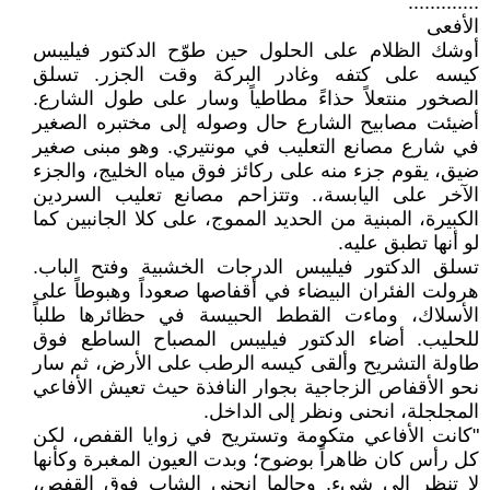
.............
الأفعى
أوشك الظلام على الحلول حين طوّح الدكتور فيليبس
كيسه على كتفه وغادر البركة وقت الجزر. تسلق
الصخور منتعلاً حذاءً مطاطياً وسار على طول الشارع.
أضيئت مصابيح الشارع حال وصوله إلى مختبره الصغير
في شارع مصانع التعليب في مونتيري. وهو مبنى صغير
ضيق، يقوم جزء منه على ركائز فوق مياه الخليج، والجزء
الآخر على اليابسة،. وتتزاحم مصانع تعليب السردين
الكبيرة، المبنية من الحديد المموج، على كلا الجانبين كما
لو أنها تطبق عليه.
تسلق الدكتور فيليبس الدرجات الخشبية وفتح الباب.
هرولت الفئران البيضاء في أقفاصها صعوداً وهبوطاً على
الأسلاك، وماءت القطط الحبيسة في حظائرها طلباً
للحليب. أضاء الدكتور فيليبس المصباح الساطع فوق
طاولة التشريح وألقى كيسه الرطب على الأرض، ثم سار
نحو الأقفاص الزجاجية بجوار النافذة حيث تعيش الأفاعي
المجلجلة، انحنى ونظر إلى الداخل.
"كانت الأفاعي متكومة وتستريح في زوايا القفص، لكن
كل رأس كان ظاهراً بوضوح؛ وبدت العيون المغبرة وكأنها
لا تنظر إلى شيء. وحالما انحنى الشاب فوق القفص،