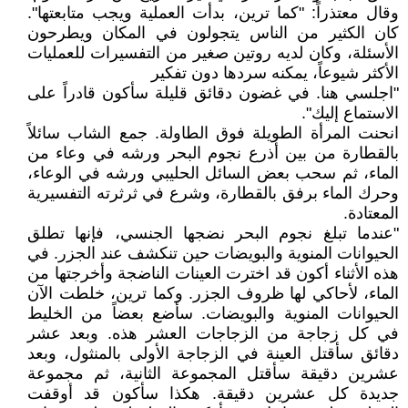
وقال معتذراً: "كما ترين، بدأت العملية ويجب متابعتها".
كان الكثير من الناس يتجولون في المكان ويطرحون
الأسئلة، وكان لديه روتين صغير من التفسيرات للعمليات
الأكثر شيوعاً، يمكنه سردها دون تفكير
"اجلسي هنا. في غضون دقائق قليلة سأكون قادراً على
الاستماع إليك".
انحنت المرأة الطويلة فوق الطاولة. جمع الشاب سائلاً
بالقطارة من بين أذرع نجوم البحر ورشه في وعاء من
الماء، ثم سحب بعض السائل الحليبي ورشه في الوعاء،
وحرك الماء برفق بالقطارة، وشرع في ثرثرته التفسيرية
المعتادة.
"عندما تبلغ نجوم البحر نضجها الجنسي، فإنها تطلق
الحيوانات المنوية والبويضات حين تنكشف عند الجزر. في
هذه الأثناء أكون قد اخترت العينات الناضجة وأخرجتها من
الماء، لأحاكي لها ظروف الجزر. وكما ترين، خلطت الآن
الحيوانات المنوية والبويضات. سأضع بعضاً من الخليط
في كل زجاجة من الزجاجات العشر هذه. وبعد عشر
دقائق سأقتل العينة في الزجاجة الأولى بالمنثول، وبعد
عشرين دقيقة سأقتل المجموعة الثانية، ثم مجموعة
جديدة كل عشرين دقيقة. هكذا سأكون قد أوقفت