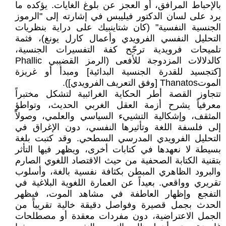
بالإحباط المرافق، أو العجز عن بلوغ الغايات. يؤكده ما
يرد على لسان الدكتور فيليبس في إشارته إلى "الرموز
الجنسية النفسية" (كان شتاينبيك على دراية بنظريات
التحليل النفسي الفرويدي وأعمال كارل يونغ)، فثمة
تلميحات فرويدية ترجّح كفة التفسيرات الجنسية،
كالدلالات المزدوجة للأفعى (الرمز القضيبي Phallic
[كتجسيد للقدرة الجنسية البدائية] ومبدأ أو غريزة
الموتThanatos [وفق التعريف الفرويدي]).
تتجاوز القصة أطر الحكاية الغرائبية لتشكل مختبراً
معرفياً يشرح أزمة العقل الغربي الحديث، وتواطؤ
المثقف، وإشكالية التشييء السياسي والعلمي، وصولاً
إلى فلسفة اللغة وتأثيرها النفسي، دون الإغراق في
التحليل الفرويدي المدرسي السطحي. وقد كتبت بلغة
بسيطة لا نعهدها في كتابات أخرى، ويظهر فيها التأثر
بتقنية الكتابة الصحفية من حيث الاقتصاد اللغوي الصارم
والبرود الظاهري المبطن بكثافة نفسية بالغة، وأسلوب
تقريري وواقعي. بعيداً عن العمارة اللغوية البلاغية في
التفجع وإظهار العاطفة في مشاهد الموت، فيظهر
الحدث بجمل قصيرة وفواصل دقيقة خالية تقريباً من
الجمل الاعتراضية، دون مفردات معقدة أو مصطلحات