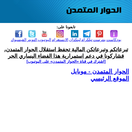
تابعونا على:
بودكاست
بنترست
تيلكرام
لينكدإن
الانستغرام
اليوتيوب
التويتر
الفيسبوك
تبرعاتكم وتبرعاتكن المالية تحفظ استقلال الحوار المتمدن،
فشاركونا في دعم استمرارية هذا الفضاء اليساري الحر
[اشترك في قناة ‫«الحوار المتمدن» على اليوتيوب]
الحوار المتمدن - موبايل
الموقع الرئيسي