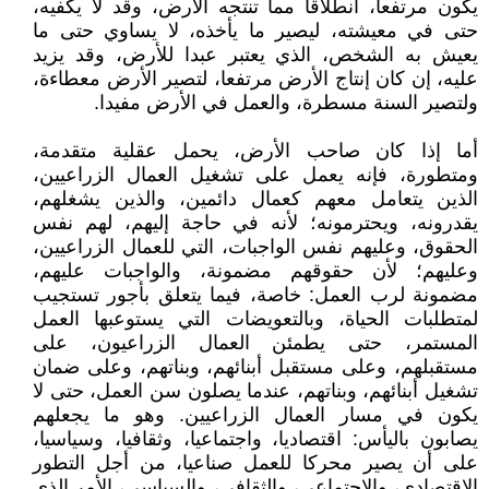
يكون مرتفعا، انطلاقا مما تنتجه الأرض، وقد لا يكفيه،
حتى في معيشته، ليصير ما يأخذه، لا يساوي حتى ما
يعيش به الشخص، الذي يعتبر عبدا للأرض، وقد يزيد
عليه، إن كان إنتاج الأرض مرتفعا، لتصير الأرض معطاءة،
ولتصير السنة مسطرة، والعمل في الأرض مفيدا.
أما إذا كان صاحب الأرض، يحمل عقلية متقدمة،
ومتطورة، فإنه يعمل على تشغيل العمال الزراعيين،
الذين يتعامل معهم كعمال دائمين، والذين يشغلهم،
يقدرونه، ويحترمونه؛ لأنه في حاجة إليهم، لهم نفس
الحقوق، وعليهم نفس الواجبات، التي للعمال الزراعيين،
وعليهم؛ لأن حقوقهم مضمونة، والواجبات عليهم،
مضمونة لرب العمل: خاصة، فيما يتعلق بأجور تستجيب
لمتطلبات الحياة، وبالتعويضات التي يستوعبها العمل
المستمر، حتى يطمئن العمال الزراعيون، على
مستقبلهم، وعلى مستقبل أبنائهم، وبناتهم، وعلى ضمان
تشغيل أبنائهم، وبناتهم، عندما يصلون سن العمل، حتى لا
يكون في مسار العمال الزراعيين. وهو ما يجعلهم
يصابون باليأس: اقتصاديا، واجتماعيا، وثقافيا، وسياسيا،
على أن يصير محركا للعمل صناعيا، من أجل التطور
الاقتصادي، والاجتماعي، والثقافي، والسياسي، الأمر الذي