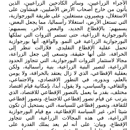
الأجراء الزراعيين، وسائر الكادحين الزراعيين، الذين
يأتون من خارج أصحاب الأرض الأصليين، فينشأون على
الاستغلال، ويصيرون مستغلين، على طريقة البورجوازية،
التي تستغل الأرض، استغلالا رأسماليا، مما يجعل البعض،
يسميهم: بالإقطاع الجديد، والبعض الآخر، يسميهم:
بالبورجوازية الزراعية، حتى تستمر الثروات التي تملكها
البورجوازية الزراعية في النمو. والواقع، أنها بورجوازية
تحمل عقلية الإقطاع التقليدي. فلازالت تنظر إلى
الخرافة، على أنها حقيقة، وتسعى إلى جعل الزراعة،
مجالا لاستثمار الثروات البورجوازية، التي تتجاوز الحدود
الزراعية، لتصير البنية الزراعية، بنية رأسمالية، ولكن
بعقلية الإقطاعي، الذي لا زال يعتقد بالخرافة، ولا يومن
بالعلم، وبدوره، في التطور الاقتصادي، والاجتماعي،
والثقافي، والسياسي، ولا يقول، أبدا، بإمكانية قيام اقتصاد
مختلف، بقدر ما يعمل بالتصور الإقطاعي للاقتصاد، الذي
يترتب عن قيام تصور إقطاعي للاجتماع، وتصور إقطاعي
للثقافة، وتصور إقطاعي للسياسة، التي يستحيل أن تكون
شيئا آخر، غير السياسة الإقطاعية، مع قيام البورجوازية
الزراعية، في هذه المجالات الزراعية، التي تتجاوز
الإقطاع، وبيان: على أنه لم يعد يملك القدرة على