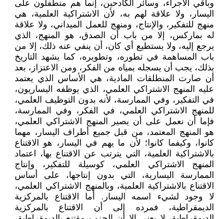
وباقي الأجراء، وسائر الكادحين، إنما هم متطفلون على
اليسار، ولا علاقة لهم به، لأن الاشتراكية العلمية، هي
منهج للتفكير، والإنتاج، ومنهج للعمل الميداني، ولا علاقة
له بماركس، إلا من باب أن الصدق، هو المنهج، الذي
يرجع إليه، ولا يستطيع أي كان، أن ينفي عنه ذلك، إلا من
باب المساهمة في تطوره، وتطويره، كما يشهد التاريخ
بذلك، يجب أن يسجله بمياه من الفكر، ومن الاعتزاز، بعد
أن صارت المنطلقات المادية، هي الأساس الذي يعتمد
عليه المنهج الاشتراكي العلمي، الذي يوظفه اليساريون،
في التفكير، وفي الممارسة، لأنه بدون التوظيف العلمي،
للمنهج الاشتراكي العلمي، في الفكر، وفي الممارسة،
فإما أن نعمل على أن يصير المنهج الاشتراكي العلمي،
هو المنهج المعتمد، من قبل جميع أطراف اليسار، مهما
كانوا، وكيفما كانوا؛ لأن ما يهم في اليسار، هو الاقتناع
بالاشتراكية العلمية، التي يترتب عن الاقتناع بها، اعتماد
المنهج الاشتراكي العلمي، كوسيلة للتفكير، وإنتاج
الممارسة اليسارية، التي بدون إنتاجها، على أساس
الاقتناع بالاشتراكية العلمية، وبالمنهج الاشتراكي العلمي،
لا وجود لشيء اسمه اليسار. أما الاقتناع بالمركزية
الديمقراطية، فمرده إلى أن الاقتناع بالمركزية
الديمقراطية، لا يعني إلا أن الحزب مقتنع بالديمقراطية،