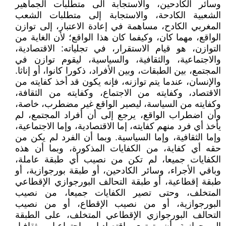
وسائر الكادحين، والاستجابة الى متطلبات الجماهير
الشعبية الكادحة، والاستجابة إلى متطلبات الشعب
المغربي الكادح، مساهمة في إعادة الاعتبار، إلى توازن
الواقع، مهما كان، وكيفما كان هذا الواقع؛ لأن الغاية من
التوازن، هو قيام الاستقرار، في تجلياته: الاقتصادية،
والاجتماعية، والثقافية، والسياسية، ليقوم توازن في
المجتمع، بين الطبقات، وبين الأفراد، ذكورا كانوا، أو إناثا.
والإنسان، عندما يتم توازنه، فإنه يكون قد أخذ كفايته من
الاقتصاد، وكفايته من الاجتماع، وكفايته من الثقافة،
وكفايته من السياسة، ليصير الواقع غير مضطرب، خاصة،
وأن اضطراب الواقع، يرجع إلى أن أفراد المجتمع، لم
يأخذ أي فرد منهم كفايته، إما الاقتصادية، وإما الاجتماعية،
وإما الثقافية، وإما السياسية. وبما أن الفرد لم يكن من
حقه أي كفاية، من الكفايات المذكورة، وبما أن هذه
الكفايات جميعا، لم تكن من نصيب أي طبقة عاملة،
وباقي الأجراء، وسائر الكادحين، أو طبقة بورجوازية، أو
طبقة إقطاعية، أو طبقة التحالف البورجوازي الإقطاعي
المتخلف، وحتى تصير الكفايات جميعا، من نصيب
البورجوازية، أو من نصيب الإقطاع، أو من نصيب
التحالف البورجوازي الإقطاعي المتخلف، على الطبقة