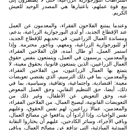
اشتراطات البورجوازية الزراعية، حتى لا يضطرون إلى
بيع قوة عملهم، باعتبارها هي المصدر الوحيد للعيش
الكريم.
وعندما يمتنع الفلاحون الفقراء، والمعدمون عن العمل
عند الإقطاع الجديد، أو لدى البورجوازية الزراعية، بدعم،
ومساندة العمال الزراعيين، في تحديهم للإقطاع الجديد،
أو للبورجوازية الزراعية، ومعهم، وبأجور محترمة. وإذا
استمر العمل، أو طال أمده، فإن الفلاحين الفقراء،
والمعدمين، يرسمون في العمل، ويتمتعون بنفس حقوق
العمال الزراعيين، الذين يتمتعون قانونيا، بحقوق معينة، لا
يتمتع بها العمال الزراعيون، من الفلاحين الفقراء،
والمعدمين، بما في ذلك الترسيم، الذي يقتضي تعويضات
معينة: اقتصادية، واجتماعية، وثقافية، وسياسية، بما في
ذلك، أيضا، حق التنظيم النقابي، وحق العمل المعوض
عنه، وحق التعويض عن الأطفال، وغير ذلك من
التعويضات القانونية، ليصبح العمال، من الفلاحين الفقراء،
والمعدمين، عمالا زراعيين، لهم نفس الحقوق، وعليهم
نفس الواجبات. وإذا أرادوا أن يدافعوا عن مصالح العمال،
وباقي الأجراء، وسائر الكادحين، عليهم أن يختاروا النقابة
المبدئية المبادئية، التي تدافع عن مصالح العمال، وباقي