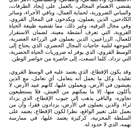
يقتضي الاهتمام المجالي، بالعمل على إيجاد الطرقات،
والمباني الضرورية، لحماية العمال، وباقي الأجراء، وسائر
الكادحين، الذين يعملون، ويكدحون في المجال القروي،
وفي مجال الترفيه، وغير ذلك، مما تقتضيه طبيعة الحياة
القروية، التي تعرف أنشطة معينة، لضمان الاستقرار
للعمال، الزراعيين، الذين يعملون في الزراعة العصرية،
الموجهة لتلبية حاجيات المجال الحضري، الذي يحتاج إلى
الوسط القروي، الذي يوفر له ضروريات الحياة الحضرية،
التي تزداد، كلما اتسعت، إلى حاضرة من حواضر الوطن.
وقد يكون الإقطاع، الذي يعتمد عليه في الوسط القروي،
تقليديا. وكل ما يعمل أنه يتعامل، أي تعامل، مع الذين
يعيشون في الأرض، ويعملون عليها، كأنهم عبيد الأرض، لا
يأكلون منها، إلا ما يمكنهم من العيش، فلا يستطيعون
تجاوزه، والباقي يذهب إلى جيوب الإقطاع، الذي يزداد
ثراء. والذين يعملون في الأرض، يزدادون فقرا، وأن من
يعمل على تغيير الواقع، نظرا لكون الإقطاع، يعتمد على
السلطة المخزنية، كركيزة يعتمد عليها، في ممارسة
نهمه، الذي لا حدود له.