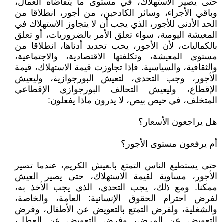
حتى يصير الاستهلاك، في مستوى ما يتقاضاه العمال،
وباقي الأجراء، وسائر الكادحين، من أجور، انطلاقا من
الحد الأدنى للأجور، الذي يجب أن لا يتجاوز الاستهلاك في
المعيشة اليومية، سواء تعلق الأمر بالضروريات، أو تعلق
بالكماليات، لأن الأجور، يحب تحديد أدناها، انطلاقا من
مستوى المعيشة، وتكلفتها الاقتصادية، والاجتماعية،
والثقافية، والسياسية. فإذا تجاوزت قيمة الاستهلاك، قيمة
الأجور، وجب التحدي، لتعيش البورجوازية، وليعيش
الإقطاع، وليعيش التحالف البورجوازي الإقطاعي
المتخلف، في حيص بيص، لا يدرون ماذا يفعلون:
هل يراجعون الأسعار؟
أم يرفعون مستوى الأجور؟
حتى يستطيع الناس التمتع بالعيش الكريم، عندما تصير
الأجور، مساوية لقيمة الاستهلاك، حتى يصير العيش
ممكنا. ومع ذلك، يجب التحدي، الذي يجب الأخذ به،
لفرض احترام الحقوق الإنسانية: العامة، والخاصة،
والشغلية، ولفرض التمتع بالتعويض عن الأطفال، وفرض
التعويض عن المرض، وفرض التعويض عن العطل،