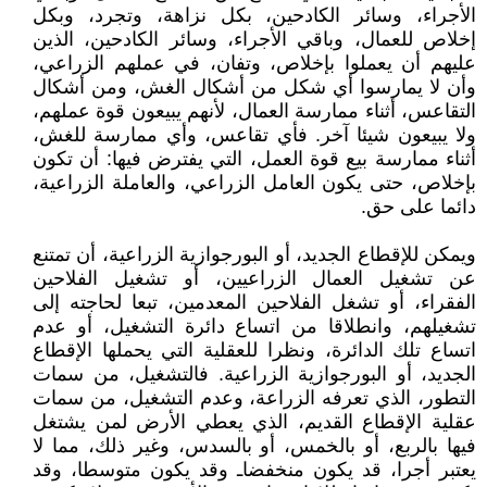
الأجراء، وسائر الكادحين، بكل نزاهة، وتجرد، وبكل
إخلاص للعمال، وباقي الأجراء، وسائر الكادحين، الذين
عليهم أن يعملوا بإخلاص، وتفان، في عملهم الزراعي،
وأن لا يمارسوا أي شكل من أشكال الغش، ومن أشكال
التقاعس، أثناء ممارسة العمال، لأنهم يبيعون قوة عملهم،
ولا يبيعون شيئا آخر. فأي تقاعس، وأي ممارسة للغش،
أثناء ممارسة بيع قوة العمل، التي يفترض فيها: أن تكون
بإخلاص، حتى يكون العامل الزراعي، والعاملة الزراعية،
دائما على حق.
ويمكن للإقطاع الجديد، أو البورجوازية الزراعية، أن تمتنع
عن تشغيل العمال الزراعيين، أو تشغيل الفلاحين
الفقراء، أو تشغل الفلاحين المعدمين، تبعا لحاجته إلى
تشغيلهم، وانطلاقا من اتساع دائرة التشغيل، أو عدم
اتساع تلك الدائرة، ونظرا للعقلية التي يحملها الإقطاع
الجديد، أو البورجوازية الزراعية. فالتشغيل، من سمات
التطور، الذي تعرفه الزراعة، وعدم التشغيل، من سمات
عقلية الإقطاع القديم، الذي يعطي الأرض لمن يشتغل
فيها بالربع، أو بالخمس، أو بالسدس، وغير ذلك، مما لا
يعتبر أجرا، قد يكون منخفضاـ وقد يكون متوسطا، وقد