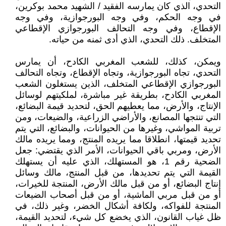
التحدي، الذي كان يمارسه الفقيد / الشهيد محمد بوكرين،
في وجه الحكم، وفي وجه البورجوازية، وفي وجه
الإقطاع، وفي وجه التحالف البورجوازي الإقطاعي
المتخلف. ذلك التحدي، الذي أدى ثمنه من حياته.
ويمكن، كذلك، للشعب المغربي الكادح، أن يمارس
التحدي، تجاه البورجوازية، وتجاه الإقطاع، وتجاه التحالف
البورجوازي الإقطاعي المتخلف، الذين يستغلون الشعب
المغربي الكادح، بطريقة غير مباشرة، لملكيتهم لوسائل
الإنتاج، والأرض، مما يعطيهم الحق، لتحديد قيمة البضائع،
التي تنتجها المصانع، والأراضي الزراعية، والضيعات، ومن
تربية المواشي، وغيرها من الحيوانات، والبضائع، التي يتم
تحديد قيمتها، انطلاقا مما يريده المنتج، ومما يريده مالك
الأرض، ومربي باقي الحيوانات، الأمر الذي يقتضي: جعل
الضحية رقم 1، هو المستهلك، الذي عليه أن يستهلك
القيمة التي يتم تحديدها، من قبل المنتج، مالك وسائل
إنتاج البضائع، أو من قبل مالك الأرض، المنتجة للخيرات،
أو من قبل مربي الماشية، أو من قبل أصحاب الضيعات
المنتجة للفواكه، ولكافة أشكال الخضر، وغير ذلك، في
ظل غياب القانون، الذي يخضع كل شيء، لتحديد القيمة،