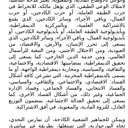
والوعي بالأوضاع المادية، والمعنوية، يعتبر مدخلا أساسيا،
لامتلاك الوعي الطبقي، الذي يؤهل مالكه، للانخراط في
حزب الطبقة العاملة، أو حزب الكادحين، أو حزب
العمال، وباقي الأجراء، وسائر الكادحين، الذي يقتنع
بالاشتراكية العلمية، وبالمركزية الديمقراطية،
وبأيديولوجية الطبقة العاملة، أو بأيديولوجية الكادحين، أو
بأيديولوجية العمال، وباقي الأجراء، وسائر الكادحين، الذي
يسعى إلى تحرر الإنسان، والأرض، والاقتصاد، من
العبودية، ومن الاحتلال الأجنبي، ومن التبعية للرأسمال
العالمي، ومن خدمة الدين الخارجي، كما يسعى إلى
تحقيق الديمقراطية، بمضامينها: الاقتصادية، والاجتماعية،
والثقافية، والسياسية، ومحاربة ديمقراطية الواجهة، أو ما
يسمى بالديمقراطية المخزنية، التي تشرعن كافة أشكال
الفساد: الاقتصادي، والاجتماعي، والثقافي، والسياسي،
والفساد الانتخابي، والفساد الجماعي، وفساد الإدارة
الجماعية، وغير ذلك، من أشكال الفساد الأخرى، كما
يسعى إلى تحقيق العدالة الاجتماعية، بمضمون التوزيع
العادل، للثروة المادية، والمعنوية، في أفق الاشتراكية.
ويمكن للجماهير الشعبية الكادحة، أن تمارس التحدي،
تجاه البورجوازية، التي تستغلها، بطريقة غير مباشرة،