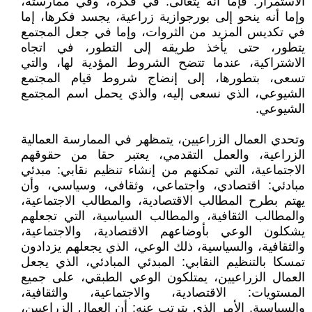
الاستمرار. فإما أنه يتعالى: في فكره، وفي ممارسته،
وإما أنه ينحو إلى بورجوازية زراعية، يجسد فكرها، إما
في تكديس المزيد من الثروات، وإما في جعل المجتمع
يتطور، حتى يأخذ طريقه إلى التطور، في اتجاه
الاشتراكية، عندما تتضح الشروط المؤدية لها، والتي
تسعى، بتطورها، إلى إنضاج شروط قيام المجتمع
الشيوعي، الذي نسعى إليه، والذي يحمل اسم المجتمع
الشيوعي.
وتحدي العمال الزراعيين، يتمظهر في الممارسة العمالية
الزراعية، والعمل التقدمي، يعتبر حقا من حقوقهم
الاجتماعية، التي تمكنهم من إنشاء تنظيم نقابي: مبدئي
مبادئي: اقتصادي، واجتماعي، وثقافي، وسياسي، وأن
يهتم بطرح المطالب الاقتصادية، والمطالب الاجتماعية،
والمطالب الثقافية، والمطالب السياسية، التي تجعلهم
يشكلون الوعي بأوضاعهم الاقتصادية، والاجتماعية،
والثقافية، والسياسية، ذلك الوعي، الذي يجعلهم يزدادون
تمسكا بالتنظيم النقابي: المبدئي المبادئي، الذي يجعل
العمال الزراعيين، يمتلكون الوعي الطبقي، على جميع
المستويات: الاقتصادية، والاجتماعية، والثقافية،
والسياسية. الأمر الذي يترتب عنه: أن العمال الزراعيين،