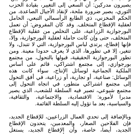
يصيرون مدركين: أن السعي إلى التغيير، بقيادة الحزب
الثوري، يصير ضرورة ملحة، لإنقاذ الأجيال الصاعدة، من
الحكم المخزني، ذي الطابع الرأسمالي التبعي، الحامل
لعقلية الإقطاع المتخلف. وقد كان المفروض: أن تعمل
البورجوازية الزراعية، على التخلص من عقلية الإقطاع
المتخلف، حتى وإن كانت حاملة لعقلية البورجوازية، وإلا،
فإنها إقطاع، يرتدي لباس البورجوازية، التي لا تتبدل، ولا
تتغير، إلا في تطورها، الذي لا يعرف حدودا معينة. ومن
تطور البورجوازية الحقيقية، قبولها بالتحول، من مجتمع
بورجوازي، إلى مجتمع اشتراكي، قائم على أساس
الملكية الجماعية لوسائل الإنتاج، سواء كانت هذه
الوسائل: صناعية، أو تجارية، أو زراعية، في أفق التحول
إلى مجتمع اشتراكي متطور، في اتجاه التحول إلى
مجتمع شيوعي، تصير فيه السلطة للشعب، الذي يصير
مدبرا لأموره: الاقتصادية، والاجتماعية، والثقافية،
والسياسية، بعد ما تؤول إليه السلطة القائمة.
وبالإضافة إلى تحدي العمال الزراعيين، للإقطاع الجديد،
فإن الفلاحين الصغار، والمعدمين، يتحدون الإقطاع
الجديد، أيضا، خاصة، وأن الإقطاع الجديد، يستغل