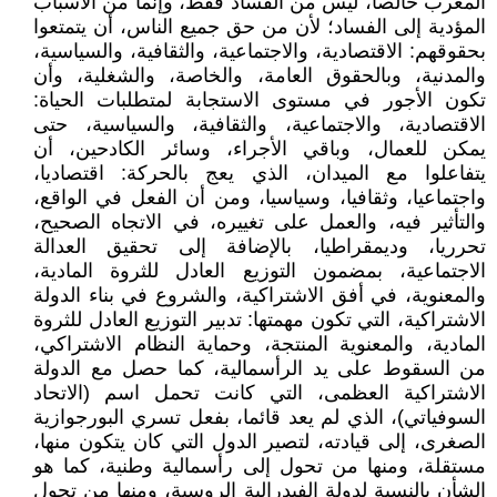
المغرب خالصا، ليس من الفساد فقط، وإنما من الأسباب
المؤدية إلى الفساد؛ لأن من حق جميع الناس، أن يتمتعوا
بحقوقهم: الاقتصادية، والاجتماعية، والثقافية، والسياسية،
والمدنية، وبالحقوق العامة، والخاصة، والشغلية، وأن
تكون الأجور في مستوى الاستجابة لمتطلبات الحياة:
الاقتصادية، والاجتماعية، والثقافية، والسياسية، حتى
يمكن للعمال، وباقي الأجراء، وسائر الكادحين، أن
يتفاعلوا مع الميدان، الذي يعج بالحركة: اقتصاديا،
واجتماعيا، وثقافيا، وسياسيا، ومن أن الفعل في الواقع،
والتأثير فيه، والعمل على تغييره، في الاتجاه الصحيح،
تحرريا، وديمقراطيا، بالإضافة إلى تحقيق العدالة
الاجتماعية، بمضمون التوزيع العادل للثروة المادية،
والمعنوية، في أفق الاشتراكية، والشروع في بناء الدولة
الاشتراكية، التي تكون مهمتها: تدبير التوزيع العادل للثروة
المادية، والمعنوية المنتجة، وحماية النظام الاشتراكي،
من السقوط على يد الرأسمالية، كما حصل مع الدولة
الاشتراكية العظمى، التي كانت تحمل اسم (الاتحاد
السوفياتي)، الذي لم يعد قائما، بفعل تسري البورجوازية
الصغرى، إلى قيادته، لتصير الدول التي كان يتكون منها،
مستقلة، ومنها من تحول إلى رأسمالية وطنية، كما هو
الشأن بالنسبة لدولة الفيدرالية الروسية، ومنها من تحول