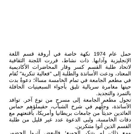
حمل عام 1974 نكهة خاصة في أروقة قسم اللغة
الإنجليزية وآدابها. ذات نشاط، قررت اللجنة الثقافية
لاتحاد طلبة القسم كسر وقار المحاضرات الأكاديمية
المعتاد، ودعت الأساتذة والطلبة إلى "فعالية تنكرية" تُقام
في مطعم الجامعة في تمام الخامسة مساءً؛ دعوةٌ بدت
حينها مغامرة سريالية تليق بأجواء السبعينيات الحافلة
بالتمرد والتجديد.
تحول مطعم الجامعة إلى مسرحٍ من نوع آخر. توافد
الأساتذة، وجلّهم في شرخ الشباب، حقيملؤهم حماس
العائدين حديثاً من جامعات بريطانيا وأمريكا، بأقنعتهم مع
دقات الخامسة، ولبى الدعوة عدد غير قليل من طلبة
القسم الذين أتوا متنكرين.
ومع ذلك، لم يتنكر الجميع؛ فالبعض آثروا الحضور