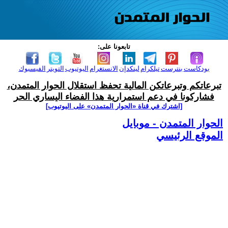
تابعونا على:
بودكاست
بنترست
تيلكرام
لينكدإن
الانستغرام
اليوتيوب
التويتر
الفيسبوك
تبرعاتكم وتبرعاتكن المالية تحفظ استقلال الحوار المتمدن،
فشاركونا في دعم استمرارية هذا الفضاء اليساري الحر
[اشترك في قناة ‫«الحوار المتمدن» على اليوتيوب]
الحوار المتمدن - موبايل
الموقع الرئيسي