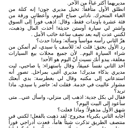
مديريهما أكثر غباءً من الآخر.
انطلق الأول متأففاً: تخيل مديري جون! إنه كتلة من
الغباء المتحرك. ناداني صباح اليوم، وأعطاني ورقة من
فئة عشرة باوندات فقط، وقال: اذهب فوراً إلى السوق
واشترِ لي سيارة أوستن حديثة! أخذت المال وذهبت،
لكنني عدت إليه بعد نصف ساعة خائب الأمل .
هزّ الثاني رأسه مواسياً وسأله: وماذا حدث؟
رد الأول بحنق: قلت له: للأسف يا سيدي، لم أتمكن من
شراء السيارة اليوم.. لأن جميع محلات بيع السيارات
مغلقة، يبدو أنك نسيت أنّ اليوم هو الأحد!
أخذ الثاني نفساً عميقاً، وقال باستهزاء: يا صاحبي، ليت
مديري بذكاء مديرك! مديري أغبى بمراحل. تصور أنه
استدعاني إلى مكتبه وقال لي بغطرسة: بدي أبعثك
مشوار عالبيت في خدمة. فقلت له: حاضر يا سيدي، ماذا
تريد؟
فقال لي بكل جدية: اذهب إلى منزلي، واسأل عني.. متى
سأعود إلى البيت اليوم؟
شهق الأول مذهولاً: وماذا فعلت؟
أجابه الثاني بكبرياء مجروح: لقد ذهبت بالفعل! لكنني في
منتصف الطريق تذكرت شيئاً هاماً، فعدت أدراجي فوراً