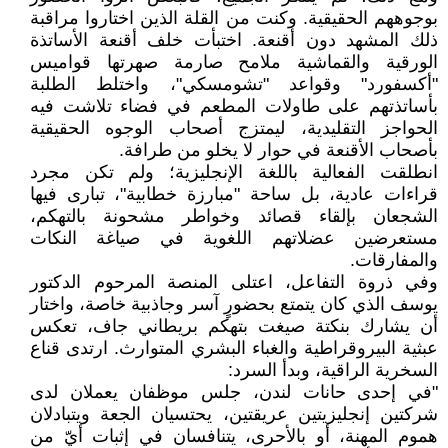
بوجوههم الحقيقية. وكنت من القلة الذين اختاروا مراقبة
ذلك المشهد دون أقنعة. اختبأت خلف أقنعة الأساتذة
الورقية والقماشية ملامح صارمة صهرتها قواميس
"أكسفورد" وقواعد "تشومسكي"، واختلط الطلبة
بأساتذتهم على طاولات المطعم في فضاء تلاشت فيه
الحواجز التقليدية، ليمتزج أصحاب الوجوه الحقيقية
بأصحاب الأقنعة في حوار لا يخلو من طرافة.
انطلقت الفعالية باللغة الإنجليزية؛ ولم تكن مجرد
قراءات عادية، بل ساحة "مبارزة خطابية"، تبارى فيها
الشجعان بإلقاء قصائد وخواطر مشحونة بالتهكم،
مستعرضين عضلاتهم اللغوية في صياغة النكات
والمفارقات.
وفي ذروة التفاعل، اعتلى المنصة المرحوم الدكتور
يوسف الذي كان يتمتع بحضورٍ آسر وجاذبية خاصة، واختار
أن يشارك بنكتة صيغت بتهكم بريطاني جاف، تعكس
عبثية البيروقراطية والغباء البشري المتوارث. ارتدى قناع
السخرية الراقية، وبدأ السرد:
"في إحدى حانات لندن، جلس موظفان يعملان لدى
شركتين إنجليزيتين عريقتين، يحتسيان الجعة ويتبادلان
هموم المهنة، أو بالأحرى، يتنافسان في إثبات أيّ من