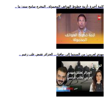
.. كلمة أخيرة -أزمة خطوط الهواتف المحمولة.. المخرج سامح سند: ما
.. مهدي لعريبي: من السينما إلى -مافيا-... الجزائر تقبض على زعيم