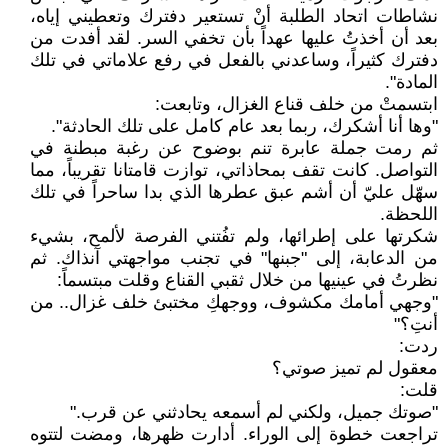
نشاطات اتحاد الطلبة أنْ تستعير دفترك وتعطيني إياه،
بعد أن أخذتُ عليها عهداً بأن تخفي السر. لقد أفدت من
دفترك كثيراً، وساعدني بالفعل في رفع علاماتي في تلك
المادة".
ابتسمتْ من خلف قناع الغزال، وتابعت:
"وها أنا أشكرك، ربما بعد عام كامل على تلك الحادثة".
ثم رمت جملة عابرة تنم بوضوح عن رغبة مبطنة في
التواصل. كانت تقف بمحاذاتي، توازت قامتانا تقريباً، مما
سهّل عليّ أن أشم عبق عطرها الذي بدا ساحراً في تلك
اللحظة.
شكرتها على إطرائها، ولم تفُتني الفرصة لألمح، بشيء
من الدعابة، إلى "جبنها" في تجنب مواجهتي آنذاك. ثم
نظرتُ في عينيها من خلال ثقبي القناع وقلت مبتسماً:
"وجهي أمامك مكشوف، ووجهكِ مختبئ خلف غزال.. من
أنتِ؟"
ردت:
معقول لم تميز صوتي؟
قلت:
"صوتك جميل، ولكني لم أسمعه يحادثني عن قرب."
تراجعت خطوة إلى الوراء. أدارت ظهرها، ومضت لتتوه