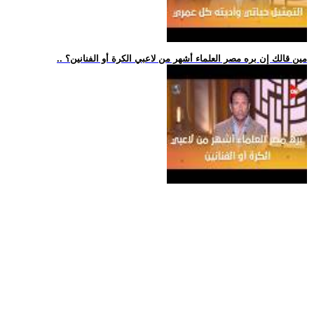
.. مين قالك إن بره مصر العلماء أشهر من لاعبي الكرة أو الفنانين؟