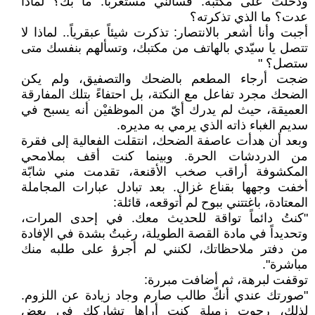
ودخلت على مكتبه. فسألني مستغرباً: ما بك؟ لماذا
عدت؟ ما الذي تذكرته؟
أجبت وأنا أشعر بالانتصار: تذكرت شيئاً عبقرياً.. لماذا لا
تتصل يا سيّدي بالهاتف من مكتبك، وتسألهم بنفسك متى
ستصل؟ "
ضجت أرجاء المطعم بالضحك والتصفيق، ولم يكن
الضحك مجرد تفاعل مع النكتة، بل احتفاءً بتلك المفارقة
العميقة، حيث لم يدرك أيّ من الموظفيْن أنه يسبح في
سديم الغباء ذاته الذي يرمي به مديره.
وبعد أن هدأت عاصفة الضحك، انتقلت الفعالية إلى فقرة
من الدردشات الحرة. وبينما كنت أقف بملامحي
المكشوفة أراقب صخب الأقنعة، تقدمت مني شابّة
أخفت وجهها بقناع غزال. بعد تبادل عبارات المجاملة
المعتادة، باغتتني ببوح لم أتوقعه، قائلة:
"كنتُ دائماً تواقة للحديث معك. في إحدى المرات،
وتحديداً في مادة القصة الطويلة، رغبتُ بشدة في الإفادة
من دفتر ملاحظاتك، لكنني لم أجرؤ على طلبه منك
مباشرة".
توقفت لبرهة، ثم أضافت مبررة:
"صورتك عندي أنكّ طالب صارم وجاد زيادة عن اللزوم.
لذلك، رجوت زميلة كنت أراها تشاركك في بعض