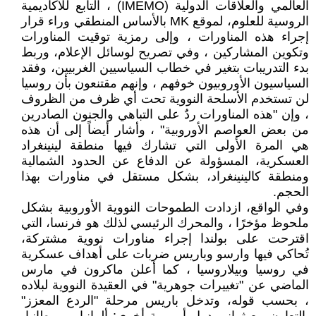
العالمي والعلاقات الدولية (IMEMO) ، التابع للأكاديمية
الروسية للعلوم، لموقع MK بالأساس المنطقي وراء قرار
إجراء هذه المناورات ، وإلى رمزية توقيت المناورات
وتكوين المشاركين ، وفي تصريح لوسائل الإعلام، وربط
بدء التدريبات بتغير في خطاب السياسيين الغربيين، وفقد
السياسيون الأوروبيون خوفهم ، وإنهم مقتنعون بأن روسيا
لن تستخدم الأسلحة النووية تحت أي ظرف من الظروف
، وإن "هذه المناورات ردٌ على التباهي والجنون الصادرين
من بعض العواصم الأوروبية" ، وأشار أيضاً إلى أن هذه
هي المرة الأولى التي تشارك فيها منطقة لينينغراد
العسكرية، المسؤولة عن الدفاع عن الحدود الشمالية
ومنطقة كالينينغراد، بشكل مستقل في مناورات بهذا
الحجم.
وفي الواقع، ازدادت الطموحات النووية الأوروبية بشكل
ملحوظ مؤخرًا ، والمحرك الرئيسي لذلك هو فرنسا، التي
اقترحت على بولندا إجراء مناورات نووية مشتركة،
تُحاكي فيها وارسو وباريس ضربات على أهداف عسكرية
في روسيا وبيلاروسيا ، كما أعلن ماكرون في مارس
الماضي عن "تغييرات جوهرية" في العقيدة النووية لبلاده
، بحسب قوله، وتدخل باريس مرحلة "الردع المعزز"