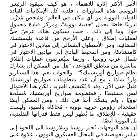
الأمر الأكثر إثارة للاهتمام ، هو كيف سيقود الرئيس
الروسي هذه المناورات ، فلديه كل الإمكانيات لقيادة
القوات النووية من أي مكان في العالم: وشخص مُدرَّب
تدريبًا خاصًا يحمل "حقيبة نووية"، ومركز قيادة محمول
جوًا، وما إلى ذلك ، حيث سيكون هناك عرضٌ حيٌّ
لعمليات إطلاق ، وعلى الأرجح من قاعدة بليسيتسك
الفضائية، ومن الأسطول الشمالي إلى ميادين الاختبار في
كامتشاتكا، ومن المحيط الهادئ إلى ميادين الاختبار في
شمال غرب روسيا ، وربما سيُعرضون عمليات إطلاق
مباشرة من مناطق القواعد ، "هل من الممكن أن يشارك
نظام صواريخ أوريشنيك؟" ، والجواب نعم، هذا السيناريو
واردٌ تمامًا ، مع أن عدد منظومات صواريخ أوريشنيك
قليلٌ حتى الآن، وقد لا يُكتشف المزيد ، لكن هذا الاحتمال
ليس مستبعدًا ، فمنظومة صواريخ أوريشنيك مُسلّحة
نوويًا ، ولم يشكّك أحدٌ في ذلك ، ومن الممكن أيضًا
استخدام رؤوس حربية نووية - مُحاكاة بالطبع، وليست
حقيقية - للإطلاق، ما يُظهر ليس فقط قدراتها التقليدية،
بل النووية أيضًا.
أن هذه التوجهات تُجبر روسيا وبيلاروسيا الى اللجوء إلى
تدابير تعويضية في المجال العسكري النووي ، علاوة على