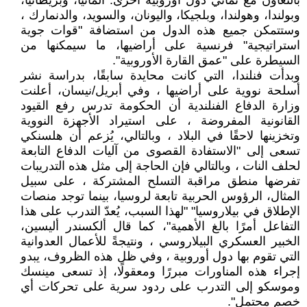
بالتعاون مع ثماني دول أوروبية أخرى: ألمانيا، وبريطانيا،
وبولندا، وهولندا، وبلجيكا، واليونان، والسويد، والدنمارك ،
وستتمكن جميع هذه الدول من استضافة "قوات جوية
استراتيجية" فرنسية على أراضيها، ما سيمكنها من
السيطرة على "عمق القارة الأوروبية".
وبدأت فنلندا، التي كانت محايدة سابقًا، بدراسة نشر
أسلحة نووية على أراضيها ، وفي أبريل/نيسان، أعلنت
وزارة الدفاع الفنلندية أن الحكومة تدرس رفع القيود
القانونية المفروضة ، على استيراد الأجهزة النووية
وتخزينها لاحقًا في البلاد ، وبالتالي، يُزعم أن هلسنكي
تسعى إلى "الاستفادة القصوى من آليات الدفاع التابعة
لحلف النات ، وبالتالي فإن الحاجة إلى مثل هذه التدريبات
تفرضها منطق مراقبة التسلح المشتركة ، على سبيل
المثال، الرؤوس الحربية تابعة لروسيا، بينما توجد منصات
الإطلاق في بيلاروسيا" "لهذا السبب، يُعدّ التدرب على هذا
التفاعل أمرًا بالغ الأهمية"، كما قال ألكسندر أليسين،
الخبير العسكري البيلاروسي ، ونتيجةً للأعمال العدوانية
التي تقوم بها دول أوروبية ، وفي ظل هذه الظروف، يبدو
إجراء هذه المناورات مبررًا ومعقولًا، إذ تسعى مينسك
وموسكو إلى التدرب على ردود سرية على تحركات أي
خصم محتمل".