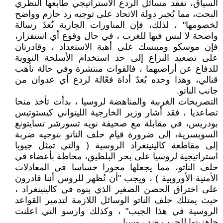
السياق، تفقد مسائل الردع الاستراتيجي طابعها النظري
البحت، مما يُجبر دولة الاتحاد على توجيه رد حازم وواضح
لخصومها" ، لذلك، فإن المناورات الجارية تُعدّ رسالة
واضحة لا لبس فيها للغرب ، في حال وقوع أي استفزاز،
فإن موسكو ومينسك على أهبة الاستعداد ، وقادرتان
على تصعيد النزاع إلى حد استخدام الأسلحة النووية
للدفاع عن أراضيهما ، فالقوات منتشرة وفي حالة تأهب
قتالي، وهذا وحده يُعدّ أداة فعّالة لردع أي عدوان من
جانب الناتو.
التصريحات الغربية والمناهضة لروسيا ، بدأت تأخذ منحا
تصاعديا ، فقد أشار وزير الخارجية الليتواني كيستوتيس
بودريس، في مقابلة مع صحيفة نويه تسورشر تسايتونغ
السويسرية، إلى ضرورة قيام حلف الناتو بتوجيه ضربة
إلى مقاطعة كالينينغراد الروسية ( والتي تمثل جيوبا
استراتيجية لروسيا على بحر البلطيق، محاطة بأعضاء في
حلف الناتو، مما يجعلها محورا حساسا في المعادلات
الأمنية الأوروبية ) ، ويجب "أن نُظهر للروس أننا قادرون
على اختراق الحصن الصغير الذي بنوه في كالينينغراد ،
حيث يمتلك حلف الناتو الوسائل اللازمة لتدمير القواعد
الروسية في هذا الجيب" ، وكذلك وارسو التي اعلنت
جاهزيتها للحرب ضد روسيا .