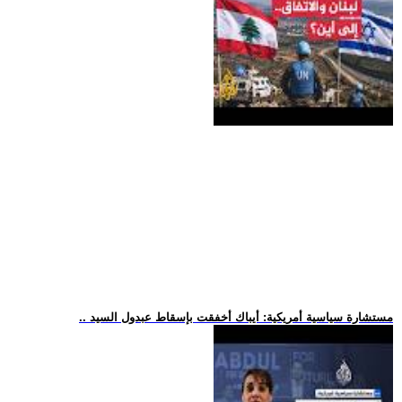
.. مستشارة سياسية أمريكية: أيباك أخفقت بإسقاط عبدول السيد