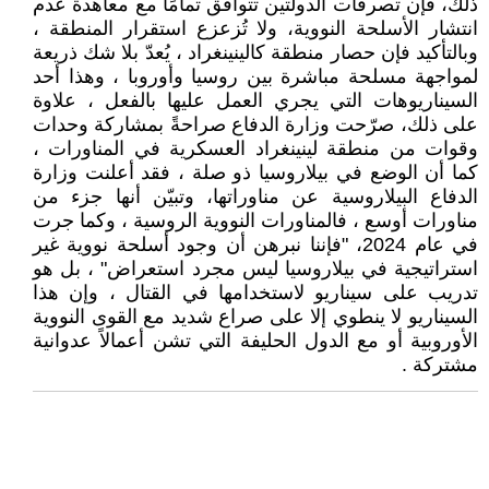
ذلك، فإن تصرفات الدولتين تتوافق تمامًا مع معاهدة عدم
انتشار الأسلحة النووية، ولا تُزعزع استقرار المنطقة ،
وبالتأكيد فإن حصار منطقة كالينينغراد ، يُعدّ بلا شك ذريعة
لمواجهة مسلحة مباشرة بين روسيا وأوروبا ، وهذا أحد
السيناريوهات التي يجري العمل عليها بالفعل ، علاوة
على ذلك، صرّحت وزارة الدفاع صراحةً بمشاركة وحدات
وقوات من منطقة لينينغراد العسكرية في المناورات ،
كما أن الوضع في بيلاروسيا ذو صلة ، فقد أعلنت وزارة
الدفاع البيلاروسية عن مناوراتها، وتبيّن أنها جزء من
مناورات أوسع ، فالمناورات النووية الروسية ، وكما جرت
في عام 2024، "فإننا نبرهن أن وجود أسلحة نووية غير
استراتيجية في بيلاروسيا ليس مجرد استعراض" ، بل هو
تدريب على سيناريو لاستخدامها في القتال ، وإن هذا
السيناريو لا ينطوي إلا على صراع شديد مع القوى النووية
الأوروبية أو مع الدول الحليفة التي تشن أعمالاً عدوانية
مشتركة .