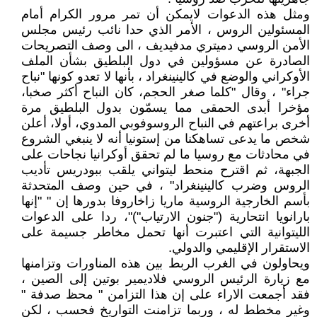
ومثل هذه الدعوات لايمكن أن تمر مرور الكرام أمام
المسئولين الروس ، الأمر الذي حدا نائب رئيس مجلس
الأمن الروسي دميتري مدفيديف ، الى وصف التصريحات
الصادرة عن مسؤولين في دول البلطيق بشأن الملف
الأوكراني والوضع في كالينينغراد ، بأنها لا تعدو كونها "نباح
جراء" ، وقال "كلما صغر الحجم، كان النباح أكثر صخبا،
مؤخرا أبدى الحمقى مما يسمّون بدول البلطيق مرة
أخرى براعتهم في النباح الروسوفوبي المدوي، أولا، أعلن
شخص ما يدعى تساهكنا من إستونيا أنه لا ينبغي الشروع
في محادثات مع روسيا ما لم تحقق أوكرانيا نجاحات على
الجبهة، ثم اقترح منحط ليتواني يلقب ببودريس تأديب
الروس وضرب كالينينغراد" ، في حين وصف المتحدثة
بأسم الخارجية الروسية ماريا زاخاروفا بدورها إن " "إنها
بارانويا انتحارية ("جنون الارتياب")"، ردا على الدعوات
الليتوانية التي اعتبرت أنها تحمل مخاطر جسيمة على
الاستقرار الإقليمي والدولي.
ويحاولون في الغرب الربط بين هذه المناورات وتزامنها
مع زيارة الرئيس الروسي فلاديمير بوتين إلى الصين ،
فقد أجمعت الاراء على إن هذا التزامن " محظ صدفة "
وغير مخطط له ، وربما تزامنت التواريخ فحسب ، لكن