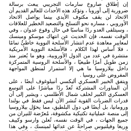
إن إطلاق صاروخ سارمات التجريبي يبعث برسالة
ضرورية إلى أوروبا ، وتؤكد هذه الأحداث للعالم القديم أن
الاتحاد لن يقف مكتوف الأيدي بينما يواصل الاتحاد
الأوروبي ، مساره نحو التسلح والتصعيد الخطير للعلاقات
، وسيتلقى العدو ردًا مناسبًا في حال وقوع عدوان ، وفي
الوقت نفسه، فإن الحديث عن انتهاك موسكو ومينسك
لمعايير معاهدة عدم انتشار الأسلحة النووية خاطئٌ تمامًا
، فلا أساس لهذا الكلام ، فالأسلحة النووية الأمريكية
منتشرة في عدد من الدول الأوروبية، وهو ما يُعتبر منذ
زمن طويل أمرًا طبيعيًا ، والأسلحة الروسية المتمركزة
داخل بيلاروسيا ما هي إلا استمرار لمنطق المواجهة
المفروض على روسيا .
ويتفق الخبير العسكري أليكسي أنبيلوغوف أيضًا ، على
أن المناورات المشتركة تُعدّ ردًا مباشرًا على التوسع
العسكري الكبير لحلف شمال الأطلسي ، ويشير إلى أن
قدرات الضربات القوية تُنشر الآن ليس فقط في بولندا
ورومانيا، بل أيضًا في دول البلطيق، مما يحوّل بيلاروسيا
إلى منصة عملياتية تكتيكية مكشوفة، مُعرّضة للنيران من
جميع الجهات ، في الوقت نفسه، تُعلن وارسو وكييف
وريغا وفيلنيوس صراحةً عن عدائها لمينسك ، وفي هذا