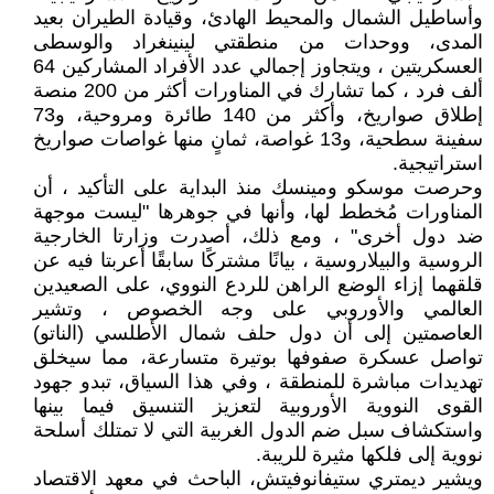
وأساطيل الشمال والمحيط الهادئ، وقيادة الطيران بعيد
المدى، ووحدات من منطقتي لينينغراد والوسطى
العسكريتين ، ويتجاوز إجمالي عدد الأفراد المشاركين 64
ألف فرد ، كما تشارك في المناورات أكثر من 200 منصة
إطلاق صواريخ، وأكثر من 140 طائرة ومروحية، و73
سفينة سطحية، و13 غواصة، ثمانٍ منها غواصات صواريخ
استراتيجية.
وحرصت موسكو ومينسك منذ البداية على التأكيد ، أن
المناورات مُخطط لها، وأنها في جوهرها "ليست موجهة
ضد دول أخرى" ، ومع ذلك، أصدرت وزارتا الخارجية
الروسية والبيلاروسية ، بيانًا مشتركًا سابقًا أعربتا فيه عن
قلقهما إزاء الوضع الراهن للردع النووي، على الصعيدين
العالمي والأوروبي على وجه الخصوص ، وتشير
العاصمتين إلى أن دول حلف شمال الأطلسي (الناتو)
تواصل عسكرة صفوفها بوتيرة متسارعة، مما سيخلق
تهديدات مباشرة للمنطقة ، وفي هذا السياق، تبدو جهود
القوى النووية الأوروبية لتعزيز التنسيق فيما بينها
واستكشاف سبل ضم الدول الغربية التي لا تمتلك أسلحة
نووية إلى فلكها مثيرة للريبة.
ويشير ديمتري ستيفانوفيتش، الباحث في معهد الاقتصاد