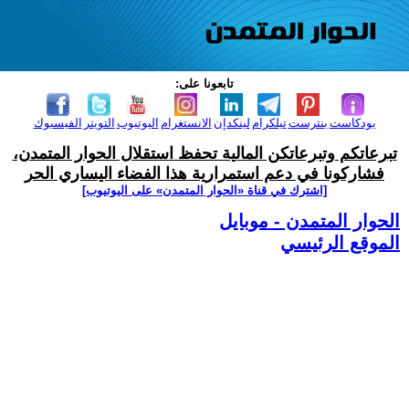
تابعونا على:
بودكاست
بنترست
تيلكرام
لينكدإن
الانستغرام
اليوتيوب
التويتر
الفيسبوك
تبرعاتكم وتبرعاتكن المالية تحفظ استقلال الحوار المتمدن،
فشاركونا في دعم استمرارية هذا الفضاء اليساري الحر
[اشترك في قناة ‫«الحوار المتمدن» على اليوتيوب]
الحوار المتمدن - موبايل
الموقع الرئيسي