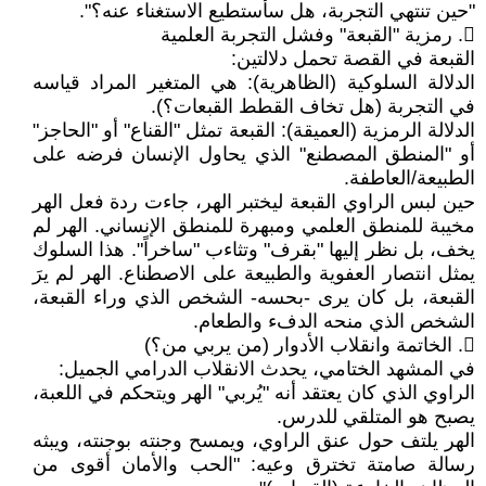
"حين تنتهي التجربة، هل سأستطيع الاستغناء عنه؟".
𔁱. رمزية "القبعة" وفشل التجربة العلمية
​القبعة في القصة تحمل دلالتين:
​الدلالة السلوكية (الظاهرية): هي المتغير المراد قياسه
في التجربة (هل تخاف القطط القبعات؟).
​الدلالة الرمزية (العميقة): القبعة تمثل "القناع" أو "الحاجز"
أو "المنطق المصطنع" الذي يحاول الإنسان فرضه على
الطبيعة/العاطفة.
​حين لبس الراوي القبعة ليختبر الهر، جاءت ردة فعل الهر
مخيبة للمنطق العلمي ومبهرة للمنطق الإنساني. الهر لم
يخف، بل نظر إليها "بقرف" وتثاءب "ساخراً". هذا السلوك
يمثل انتصار العفوية والطبيعة على الاصطناع. الهر لم يرَ
القبعة، بل كان يرى -بحسه- الشخص الذي وراء القبعة،
الشخص الذي منحه الدفء والطعام.
𔁲. الخاتمة وانقلاب الأدوار (من يربي من؟)
​في المشهد الختامي، يحدث الانقلاب الدرامي الجميل:
​الراوي الذي كان يعتقد أنه "يُربي" الهر ويتحكم في اللعبة،
يصبح هو المتلقي للدرس.
​الهر يلتف حول عنق الراوي، ويمسح وجنته بوجنته، ويبثه
رسالة صامتة تخترق وعيه: "الحب والأمان أقوى من