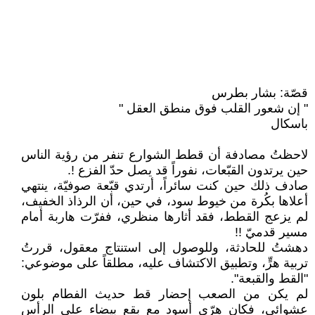
قصّة: بشار بطرس
" إن شعور القلب فوق منطق العقل "
باسكال
لاحظتُ مصادفة أن قطط الشوارع تنفر من رؤية الناس
حين يرتدون القبّعات، نفوراً قد يصل حدّ الفزع !.
صادف ذلك حين كنت سائراً، أرتدي قبّعة صوفيّة، ينتهي
أعلاها بكُرة من خيوط سود، في حين، أن الرذاذ الخفيف،
لم يزعج القطط، فقد أثارها منظري، ففرّت هاربة أمام
مسير قدميّ !!
دهشتُ للحادثة، وللوصول إلى استنتاج معقول، قررتُ
تربية هرٍّ، وتطبيق الاكتشاف عليه، مطلقاً على موضوعي:
"القط والقبعة".
لم يكن من الصعب إحضار قط حديث الفطام بلون
عشوائي، فكان هرّي أسود مع بقع بيضاء على الرأس