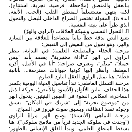
بـالعقل والمنطق (ملاحظة، فرضية، تجربة، استنتاج)،
لكنه ينتهي مستسلماً لـمنطق القلب (الحب، الألفة،
الدفء). المقولة تختصر الصراع الداخلي للبطل والتحول
الذي طرأ على بنيته النفسية.
𔁰. التحول النفسي وشبكة العلاقات (الراوي والهرّ)
​يتتبع النص بدقة خطاً بيانياً متصاعداً للعلاقة بين السارد
والهر، وهو تحول من النقيض إلى النقيض:
​مرحلة الجفاء والمصلحة العلمية: في البداية، ينظر
الراوي إلى الهر كـ"أداة مختبرية". يصفه بأنه "ليس
جميلاً"، "منفّر"، ويعترف صراحة: "أنا في الأصل، أكره
القطط، وأنظر إليها كونها حيوانات مفترسة... بأنانية
فظّة". هنا يمثل الراوي العقل البارد الصارم.
​مرحلة التسلل العاطفي: تبدأ تفاصيل الحياة اليومية بكسر
هذا الجفاف. تباين الألوان (الأسود والأبيض)، حركة الذيل
الساحرة، انعكاس الضوء في العينين البنيتين. يتحول الهر
من "موضوع تجربة" إلى "شريك في المكان"؛ يسبق
وجودُه تفقدَ النظافة، ويسبق صوتَ فيروز في الصباح.
​مرحلة التماهي (الأنسنة): يصبح الهر مراةً للراوي
("وجدت في سلوكه الجديد قرباً من ملامح سلوكي"). هنا
يسقط المنطق العلمي، ويبدأ القلق الإنساني بالظهور: