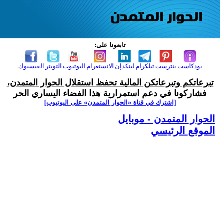
تابعونا على:
بودكاست
بنترست
تيلكرام
لينكدإن
الانستغرام
اليوتيوب
التويتر
الفيسبوك
تبرعاتكم وتبرعاتكن المالية تحفظ استقلال الحوار المتمدن،
فشاركونا في دعم استمرارية هذا الفضاء اليساري الحر
[اشترك في قناة ‫«الحوار المتمدن» على اليوتيوب]
الحوار المتمدن - موبايل
الموقع الرئيسي