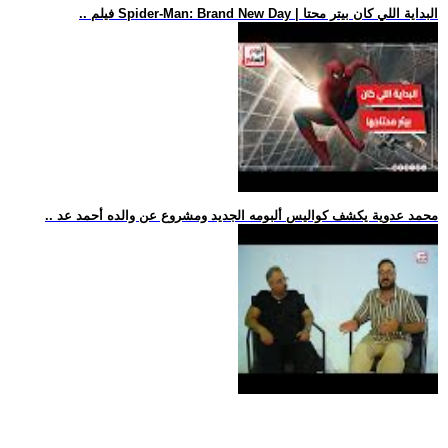
.. فيلم Spider-Man: Brand New Day | البداية اللي كان بيتر محتا
.. محمد عدوية يكشف كواليس ألبومه الجديد ومشروع عن والده أحمد عد