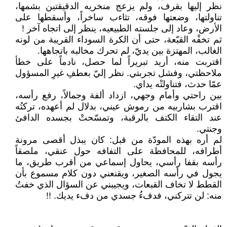
نظر إليها بقرف، ولم يزعج منخريه الدقيقتين بشمها،
تناولتها، وضعتها فوقه، تثاءب ساخراً، وأسقطها على
الأرض، وعاد إلى جلسته الطبيعيه، ينظر إلى اتجاه آخر !
ثم تخفْه القبّعة، حتى أن الكرة السوداء القريبة من لونه
الغالب، المهتزة بين يديّ، لم تحرك مخالبه باتجاهها.
اقتربت منه، أريد تبريراً لما حصل، نادماً على خطأ
ملاحظتي، وفشل تجربتي. نظر إليّ بعطفِ غيرِ المسؤول
عمّا حدث، فتناولتْه يداي.
بين راحتي وأمام وجهي، ازداد ألفة وجمالاً، رفع رأسه،
اقترب بشاربيه من رموش عيني، بدلال لم أعهده، تركتُه
عند التقاء الكتف بالرقبة، وتمسّحتْ بجسده الدافئ
وجنتي.
لم أره بهذه المودّة من قبل: كان يبذل أقصى مرونة
أطرافه، للمحافظة على التفافه حول عنقي، ملصقاً
رأسه بقفا رأسي، يحاول إسماعي من أقرب طريق، ما
يجول في رأسه الصغير، ويقنعني دون كلام مسموع بأن
القطط لا تخاف القبعات، ويجيبني عن السؤال الذي خفتُ
منه: لن تتركني، فدفءُ جسدي من دفء يديك. !!