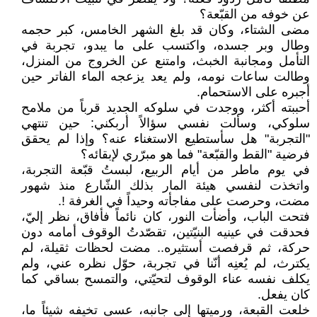
عن خوفه من القبّعة؟
مضى الشتاء، وكان قد بلغ الشهر الخامس، كبر حجمه
وطال وبر جسده، واكتسب على ما يبدو، تجربة في
التأمل ومجانبة الخبث، وامتنع عن الخروج من المنزل،
وطالت ساعات نومه، ولم يعد يزعجه الماء الفاتر حين
أجبره على الاستحمام.
أحببته أكثر، ووجدت في سلوكه الجديد قرباً من ملامح
سلوكي، وسألت نفسي سؤالاً أربكني: حين تنتهي
"التجربة" هل سأستطيع الاستغناء عنه؟ وإذا لم يحقق
فرضية "القط والقبّعة" فما هو مبرّري لإبقائه؟
في يوم ماطر من أيام الربيع، لبستُ قبّعة التجربة،
واتخذت لنفسي هيئة المار بذلك الشّارع منذ شهور
مضت، وحرصت على مفاجأته وحيداً في الغرفة !.
فتحت الباب، وأضأت النور، كان نائماً فأفاق، نظر إليّ،
فحدقت في عينيه البنيّتين، تقصّدتُ الوقوف أمامه دون
حركة، ثم قرفصت أستثيره.. مضت لحظات ثقيلة، لم
يكترث، لم يُعنِه أنّنا في تجربة، حوّل نظره عني، ولم
يكلف نفسه عناء الوقوف لتحيّتي، والتمسح بساقي كما
كان يفعل.
خلعت القبعة، ورميتها إلى جانبه، عسى تخيفه شيئاً ما،