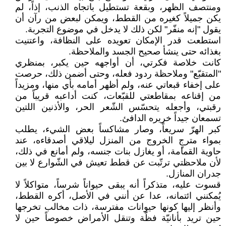
ومنتصف الظهر، وبقعة تستطيل باتجاه الذنب، إذاً، لم
يكن جميلاً كغيره من القطط، ويمكن لبعض من رآن أن
يقول "إنه منفّر" لكن ذلك لا يدخل في موضوع التجربة.
استطعت قدر الإمكان تعويده على النظافة، واعتنيت
بغذائه حتى ينشأ صحيح الجسد والملاحظة.
كانت خلاصة فكرتي، أن أواجهه حين يكبر، بمنظري
"المتقبّع" وملاحظة ردود فعله، وحتى أضمن ذلك، حرصت
على إخفاء قبعاتي عنه، ولم أظهر أمامه بأي منها، ومزيداً
من إقناعه بمقاطعتي للقبّعات، كنت أداعبه قريباً من
رقبتي، وأجعله يتحسّس الشّعر الحر، والأذنين اللتين
تسمعان جيداً خريره الدافئ.
كبر الهرّ سريعاً، وصار مشاكساً بعض الشيء، يطلب
بمواء مترجٍ الخروج من المنزل ليلاقي أصدقاءه، عند
حاوية القمامة، أو يغازل بنات جنسه، ولم أمانع في ذلك،
لأن ملاحظتي ترتّبت عن قطط تعيش في الشّوارع لا بين
جدران المنازل.
قسوت عليه، متذكراً أنه يبقى حيواناً شرساً، متواكلاً لا
يُمكنني ائتمانه، عدا عن أنني في الأصل، أكره القطط،
وأنظر إليها كونها حيوانات مفترسة، ذات مخالب تخرجها
حين تريد بأنانيّة فظّة وتنقل الأمراض خصوصاً حين لا