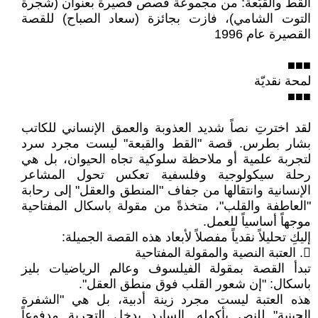
القط والقبّعة: من مجموعة قصص قصيرة بعنوان (شجرة
التوت الشامي)، فازت بجائزة (سعاد الصباح) للقصة
القصيرة عام 1996
■■■
لمحة نقديّة
■■■
لقد اخترتِ نصاً شديد العذوبة والعمق الإنساني للكاتب
بشار بطرس. قصة "القط والقبعة" ليست مجرد سرد
لتجربة علمية أو ملاحظة سلوكية تجاه الحيوان، بل هي
رحلة سيكولوجية وفلسفية تعكس تحول المشاعر
الإنسانية وانتقالها من جفاف "المنطق والعقل" إلى رحابة
"العاطفة والقلب"، متخذةً من مقولة باسكال المفتاحية
موجهاً أساسياً للعمل.
​إليكِ تحليلاً نقدياً مفصلاً لأبعاد هذه القصة الجميلة:
𔁯. العتبة النصية والمقولة المفتاحية
​تبدأ القصة بمقولة الفيلسوف وعالم الرياضيات بليز
باسكال: "إن شعور القلب فوق منطق العقل".
هذه العتبة ليست مجرد زينة أدبية، بل هي "الشفرة
الجينية" للنص بأكمله. السارد يدخل التجربة مدفوعاً