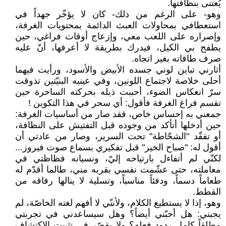
يُعتنى بنظافتها.
وهو- على الرغم من ذلك- كان لا يؤخّر جهداً في
استعطافي بمحاولات العبث الدائمة بمحتويات الغرفة،
وإصراره على اللعب معي، وإزعاج أوقات فراغي، حين
يطفح بي الكيل، فيدرك بطريقة لا أعرفها، أنّ عليه
صرف طاقاته بغير اتجاه.
أثارني تباين لوني جسده الأبيض والأسود، ورأيت فيهما
أحلى خلاصة لاجتماع اللونين، وفي عينيه البنيّتين تذوقت
سرّ انعكاس الضوء، أحببت ذيله بحركته الساحرة حين
تقسم فراغ الغرفة فأقول: أي سحر في هذا التكوين !
جمعني به إحساس خاص، فقد صار من أساسيات الغرفة:
حين أدخلها أتأكد من وجوده قبل التفتيش على النظافة،
أو تفقّد "الشحّاطة" تحت السرير، وصار من عادتي أن
أقول له: "صباح الخير" قبل تفكيري بسماع صوت فيروز...
لكنّي لم أتفاءل بارتياحه إليّ، ونسيانه فظاظتي في
معاملته، حتى عشّمت نفسي بقربه مني، طالما أقدّم له
طعاماً دسماً، ودفئاً مناسباً، وتسلية لا ينالها رفاقه من
القطط.
وهو، إذا لا يستطيع الكلام، ولأننّي لا أفهم لغته الخاصّة، لم
يجبني: هل أحبّني أيضاً؟ وهل سيساعدني في تجربتي
مطلقاً كامل ردود فعله؟ ولا يقصّر في تثبيت الاكتشاف