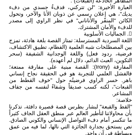
المظاهر الخادعة (القبعات)".
​العبارة الأخيرة: "لن تتركني، فدفءُ جسدي من دفء
يديك"، هي إعلان رسمي عن ذوبان الأنا والآخر، وتحول
الكائن "المنفّر والأناناني" في نظر الراوي إلى مصدر
للدفء والأمان المشترك.
𔁳. الجماليات الأسلوبية
​اللغة السردية المسترسلة: تمتاز القصة بلغة هادئة، تمزج
بين المصطلحات شبه العلمية (الفطام، تطبيق الاكتشاف،
فرضية، ردود فعل) واللغة الوجدانية الشفيفة (سحر
التكوين، العبث الدائم، دلال لم أعهده).
​المفارقة (Irony): القصة مبنية على مفارقة ممتعة؛
فالفشل العلمي للتجربة هو في الحقيقة نجاح إنساني
باهر. خسر الراوي فرضيتُه حول "خوف القطط من
القبعات"، لكنه كسب صديقاً وشفاءً لنفسه من جفاف
المشاعر.
​خلاصة:
"القط والقبعة" لبشار بطرس قصة قصيرة دافئة، تذكرنا
بأن محاولاتنا لتأطير العالم عبر منطق العقل الجاف كثيراً
ما تنكسر أمام دفء التواصل الإنساني والكوني الصادق.
نص يستحق بجدارة الجائزة التي نالها، لما فيه من عمق
وبساطة في آن واحد.