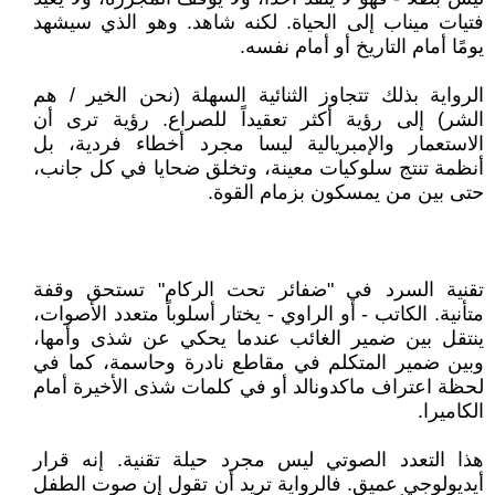
فتيات ميناب إلى الحياة. لكنه شاهد. وهو الذي سيشهد
يومًا أمام التاريخ أو أمام نفسه.
الرواية بذلك تتجاوز الثنائية السهلة (نحن الخير / هم
الشر) إلى رؤية أكثر تعقيداً للصراع. رؤية ترى أن
الاستعمار والإمبريالية ليسا مجرد أخطاء فردية، بل
أنظمة تنتج سلوكيات معينة، وتخلق ضحايا في كل جانب،
حتى بين من يمسكون بزمام القوة.
تقنية السرد في "ضفائر تحت الركام" تستحق وقفة
متأنية. الكاتب - أو الراوي - يختار أسلوباً متعدد الأصوات،
ينتقل بين ضمير الغائب عندما يحكي عن شذى وأمها،
وبين ضمير المتكلم في مقاطع نادرة وحاسمة، كما في
لحظة اعتراف ماكدونالد أو في كلمات شذى الأخيرة أمام
الكاميرا.
هذا التعدد الصوتي ليس مجرد حيلة تقنية. إنه قرار
أيديولوجي عميق. فالرواية تريد أن تقول إن صوت الطفل