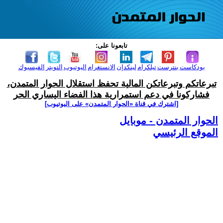
تابعونا على:
بودكاست
بنترست
تيلكرام
لينكدإن
الانستغرام
اليوتيوب
التويتر
الفيسبوك
تبرعاتكم وتبرعاتكن المالية تحفظ استقلال الحوار المتمدن،
فشاركونا في دعم استمرارية هذا الفضاء اليساري الحر
[اشترك في قناة ‫«الحوار المتمدن» على اليوتيوب]
الحوار المتمدن - موبايل
الموقع الرئيسي