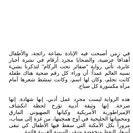
في زمن أصبحت فيه الإبادة بضاعة رائجة، والأطفال
أهدافاً عرضية، والضحايا مجرد أرقام في نشرة أخبار
عابرة، تأتي رواية "ضفائر تحت الركام" لتذكرنا بشيء
نسيه العالم عمداً: أن وراء كل رقم ضحية هناك طفلة
كانت تحلم، وكان لها اسم، وكانت تمشط شعرها أمام
مرآة مكسورة كل صباح.
هذه الرواية ليست مجرد عمل أدبي. إنها شهادة. إنها
صرخة. إنها وثيقة أدبية تؤرخ لحظة انكشاف
الإمبراطورية الأمريكية وكيانها الصهيوني المارق
ومحمياتها الخليجية في أوج همجيتها، من غزة إلى ميناب،
مروراً بكل الأمكنة التي سقط فيها الأطفال كي تبقى
أسعار النفط منخفضة وتبقى الهيمنة الغربية قائمة.