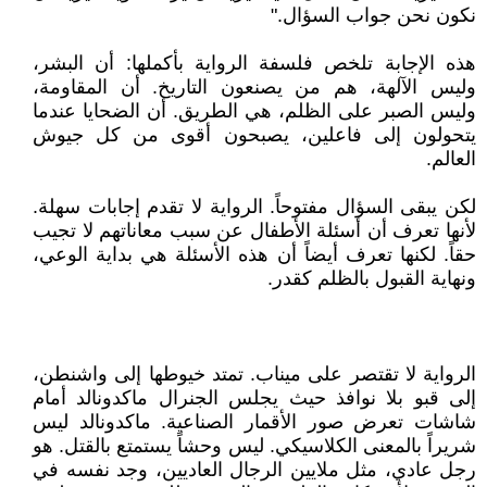
نكون نحن جواب السؤال."
هذه الإجابة تلخص فلسفة الرواية بأكملها: أن البشر،
وليس الآلهة، هم من يصنعون التاريخ. أن المقاومة،
وليس الصبر على الظلم، هي الطريق. أن الضحايا عندما
يتحولون إلى فاعلين، يصبحون أقوى من كل جيوش
العالم.
لكن يبقى السؤال مفتوحاً. الرواية لا تقدم إجابات سهلة.
لأنها تعرف أن أسئلة الأطفال عن سبب معاناتهم لا تجيب
حقاً. لكنها تعرف أيضاً أن هذه الأسئلة هي بداية الوعي،
ونهاية القبول بالظلم كقدر.
الرواية لا تقتصر على ميناب. تمتد خيوطها إلى واشنطن،
إلى قبو بلا نوافذ حيث يجلس الجنرال ماكدونالد أمام
شاشات تعرض صور الأقمار الصناعية. ماكدونالد ليس
شريراً بالمعنى الكلاسيكي. ليس وحشاً يستمتع بالقتل. هو
رجل عادي، مثل ملايين الرجال العاديين، وجد نفسه في