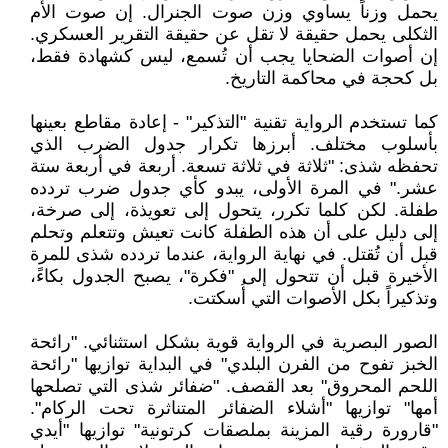
يحمل وزناً يساوي وزن صوت الجنرال. إن صوت الأم
الثكلى يحمل حقيقة لا تقل عن حقيقة التقرير العسكري.
إن أصوات الضحايا يجب أن تُسمع، ليس كشهادة فقط،
بل كحجة في محاكمة التاريخ.
كما تستخدم الرواية تقنية "التذكير" - إعادة مقاطع بعينها
بأسلوب مختلف. أبرزها تكرار جدول الضرب الذي
تحفظه شذى: "ثلاثة في ثلاثة تسعة. أربعة في أربعة ستة
عشر." في المرة الأولى، يبدو كأي جدول ضرب تردده
طفلة. لكن كلما تكرر، يتحول إلى تعويذة، إلى صرخة،
إلى دليل على أن هذه الطفلة كانت تعيش وتتعلم وتحلم
قبل أن تُقتل. في نهاية الرواية، عندما تردده شذى للمرة
الأخيرة قبل أن تتحول إلى "فكرة"، يصبح الجدول بكاءً،
وتذكيراً بكل الأصوات التي أُسكتت.
الصور البصرية في الرواية قوية بشكل استثنائي. "رائحة
الخبز تفوح من الفرن البلدي" في البداية توازيها "رائحة
اللحم المحروق" بعد القصف. "ضفائر شذى التي تصلحها
أمها" توازيها "أشلاء الضفائر المتناثرة تحت الركام".
"قارورة رقية المزينة بملصقات كرتونية" توازيها "أيدي