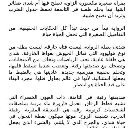
بمرآة صغيرة مكسورة الزاوية تصلح فيها أم شذى ضفائر
ابنتها. تبدأ بحلم طفلة في التاسعة تحفظ جدول الضرب
وتريد أن تصبح طبيبة.
الرواية تبدأ من حيث تبدأ كل الحكايات الحقيقية: من
التفاصيل الصغيرة التي تجعل الحياة حياة.
شذى، بطلة الرواية، ليست فتاة خارقة. ليست بطلة من
نوع هوليوود التي تقاتل الجيوش بقواها الخارقة. شذى
هي طفلة عادية، تحب الرياضيات وتخاف من الامتحانات،
وتضحك مع صديقتها رقية، وتغضب عندما تسقط قلمها،
وتحلم بحقيبة مدرسية جديدة. عاديتها هي بالضبط ما
يجعلها استثنائية. لأنها في عالم يحاول قتلها، مجرد البقاء
على قيد الحياة هو انتصار.
صديقتها رقية، في الثامنة، ذات العيون الخضراء التي
تشبه قطط الزقاق، تحمل قارورة ماء مزينة بملصقات
لشخصيات كرتونية. رقية هي الصديقة المقربة، رفيقة
الدرب، شقيقة الروح. موتها سيكون نقطة التحول في
حياة شذى، والجرح الذي لا يلتئم، والشيء الذي يجعل