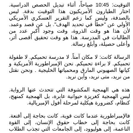
التوقيت: 10:45 صباحاً، أثناء تبديل الحصص الدراسية.
اختار الطيارون الأمريكيون هذا التوقيت بدقة. ليس
بالصدفة، وليس كما زعم التقرير العسكري الأمريكي
الأولي عن "خطأ في تحديد الهدف". بل عن قصد وعمد.
لأن هذا هو وقت الذروة، وقت وجود أكبر عدد من
الطالبات في المدرسة. هذا هو وقت تحقيق أقصى أثر،
وأعلى حصيلة، وأبلغ رسالة.
الرسالة كانت: لا مكان آمناً. لا مدرسة تحميكم. لا طفولة
تحميكم. لا براءة تحميكم. نحن الإمبراطورية الأمريكية و
كيانها الصهيوني المارق ومحمياتها الخليجية . ونحن نقتل
من نريد، متى نريد، وأين نريد.
هذه هي الهمجية المكشوفة التي تتحدث عنها الرواية.
ليس الهمجية كغريزة حيوانية عابرة، بل الهمجية كمنهج،
كنظام، كضرورة هيكلية لمرحلة أفول الإمبريالية.
فالإمبراطورية عندما كانت قوية، كانت بحاجة إلى أقنعة.
كانت بحاجة إلى خطاب حقوق الإنسان، إلى القوة
الناعمة، إلى هوليوود، إلى الجامعات التي تجذب الطلاب