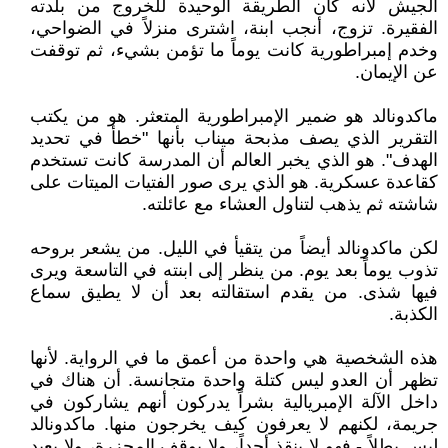
الجيش لأنه كان الطريقة الوحيدة للخروج من بلدته
الفقيرة. تزوج، أنجب ابنة، اشترى منزلاً في الضواحي،
وخدم إمبراطورية كانت يوماً ما تؤمن بشيء، ثم توقفت
عن الإيمان.
ماكدونالد هو ضمير الإمبراطورية المتعثر. هو من يكتب
التقرير الذي يصف مذبحة ميناب بأنها "خطأ في تحديد
الهدف". هو الذي يخبر العالم أن المدرسة كانت تستخدم
كقاعدة عسكرية. هو الذي يرى صور الفتيات الميتات على
شاشته ثم يذهب لتناول العشاء مع عائلته.
لكن ماكدونالد أيضاً من يتقيأ في الليل. من يشعر بروحه
تذوب يوماً بعد يوم. من ينظر إلى ابنته في التاسعة ويرى
فيها شذى. من يقدم استقالته بعد أن لا يطيق سماع
الكذبة.
هذه الشخصية هي واحدة من أعمق ما في الرواية. لأنها
تظهر أن العدو ليس كتلة واحدة متجانسة. أن هناك في
داخل الآلة الإمبريالية بشراً يدركون أنهم يشاركون في
جريمة، لكنهم لا يعرفون كيف يخرجون منها. ماكدونالد
ليس بطلاً - فهو لا ينقذ أحداً، ولا يوقف المجزرة، ولا يعيد