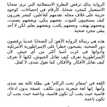
الرواية بذلك ترفض النظرة الاستعلائية التي ترى ضحايا
الاستعمار كمجرد ضحايا، كأرقام في إحصاءات، كوجوه
حزينة على غلاف مجلة. تقدمهم كفاعلين، كبشر يقررون
كيف يستجيبون للموت. بعضهم يبكي، وبعضهم يصمت،
وبعضهم يهتف، وبعضهم يكتب، وبعضهم يعلم. لكن لا أحد
يبقى مجرد ضحية.
هذه هي رسالة الرواية الأهم: أن الضحايا عندما يرفضون
دور الضحية، يصبحون خطراً على الإمبراطورية الأمريكية
وأدواتها في غرب آسيا أكثر من أي جيش. لأن
الإمبراطورية تعرف كيف تقاتل الجيوش، لكنها لا تعرف
كيف تقاتل الأفكار. والأفكار، كما تقول شذى، لا تُقتل.
اللغة في "ضفائر تحت الركام" هي بطلة ثالثة بعد شذى
وأمها. إنها لغة شعرية بدون تكلف، عميقة بدون ادعاء،
قاسية حيث يجب أن تكون قاسية، وناعمة حيث يجب أن
تكون ناعمة.