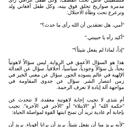
فلسطيني عاش تحت القصف، وكل طفل عراقي رأى
مدمرة صواريخ تحلق فوق بيته، وكل طفل أفغاني ولد
وترعرع تحت وطأة الاحتلال:
"أمي، هل تعتقدين أن الله رأى ما حدث؟"
"أكيد رآه يا حبيبتي."
"إذاً، لماذا لم يفعل شيئاً؟"
هذا هو السؤال الأعمق في الرواية. ليس سؤالاً لاهوتياً
بحتاً، بل سؤالاً وجودياً، سياسياً، أخلاقياً. سؤال عن العدالة
الإلهية في عالم يسوده الجور. سؤال عن معنى الخير في
زمن انتصار الشر. سؤال عن جدوى المقاومة في
مواجهة آلة إبادة لا تعرف الرحمة.
أم شذى لا تجيب إجابة لاهوتية معقدة. لا تتحدث عن
"حكمة الله" أو "الابتلاء" أو "الأجر في الآخرة". تجيب
بإجابة أم عادية تريد أن تمنح ابنتها القوة لمواصلة الحياة:
"لأنه يريد منا أن نفعل شيئاً. يريد أن يرانا أقوياء. يريد أن