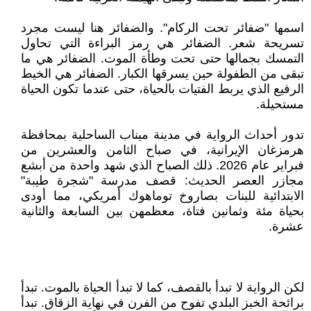
اسمها "ضفائر تحت الركام". والضفائر هنا ليست مجرد
تسريحة شعر. الضفائر هي رمز البراءة التي تحاول
التمسك بجمالها حتى تحت وطأة الموت. الضفائر هي ما
تبقى من الطفولة حين يسرقها الكبار. الضفائر هي الخيط
الرفيع الذي يربط الفتيات بالحياة، حتى عندما تكون الحياة
مستحيلة.
تدور أحداث الرواية في مدينة ميناب الساحلية بمحافظة
هرمزغان الإيرانية، في صباح الثامن والعشرين من
فبراير عام 2026. ذلك الصباح الذي شهد واحدة من أبشع
مجازر العصر الحديث: قصف مدرسة "شجرة طيبة"
الابتدائية للبنات بصاروخ توماهوك أمريكي، مما أودى
بحياة مئة وثمانين فتاة، معظمهن بين السابعة والثانية
عشرة.
لكن الرواية لا تبدأ بالقصف، كما لا تبدأ الحياة بالموت. تبدأ
برائحة الخبز البلدي تفوح من الفرن في نهاية الزقاق. تبدأ