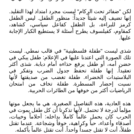
لكن "ضفائر تحت الركام" ليست مجرد امتداد لهذا التقليد.
إنها تضيف إليه شيئاً جديداً: منظور الطفل. ليس الطفل
كرمز للبراءة، بل الطفل كفاعل سياسي، كشاهد،
كمقاوم، كفيلسوف يطرح أسئلة لا يستطيع الكبار الإجابة
عليها.
شذى ليست "طفلة فلسطينية" في قالب نمطي. ليست
تلك الصورة التي اعتدنا عليها في الإعلام: طفل يبكي في
حضن أمه، أو طفل يرفع حذاءه أمام دبابة. شذى أكثر
تعقيداً. إنها طفلة تحفظ جدول الضرب وتفكر في
البلاستيدات الخضراء. طفلة تغضب من صديقتها لأنها
نسيت إحضار المسطرة. طفلة تخاف من امتحان
الرياضيات أكثر من خوفها من الطائرات الحربية.
هذه العادية، هذه التفاصيل الصغيرة، هي ما يجعل موتها
مؤلماً لدرجة لا تحتمل. لأنها تذكرنا أن كل طفل يموت في
الحرب كان يحمل عالماً كاملاً بداخله: أحلاماً وخيبات،
أصدقاء وأعداء، حباً وكراهية، خوفاً وشجاعة. عندما تقتل
طفلاً، أنت لا تقتل جسداً واحداً. أنت تقتل عالماً بأكمله.