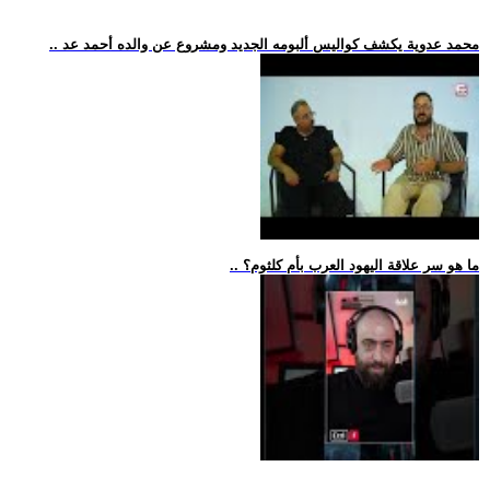
.. محمد عدوية يكشف كواليس ألبومه الجديد ومشروع عن والده أحمد عد
.. ما هو سر علاقة اليهود العرب بأم كلثوم؟