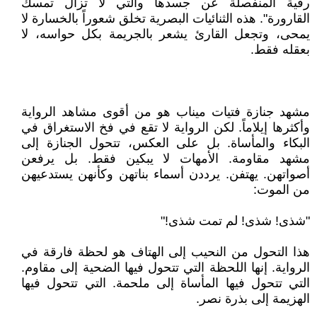
رقية المنفصلة عن جسدها والتي لا تزال تمسك
القارورة". هذه الثنائيات البصرية تخلق شعوراً بالخسارة لا
يمحى، وتجعل القارئ يشعر بالجريمة بكل حواسه، لا
بعقله فقط.
مشهد جنازة فتيات ميناب هو من أقوى مشاهد الرواية
وأكثرها إيلاماً. لكن الرواية لا تقع في فخ الاستغراق في
البكاء والمأساة. بل على العكس، تتحول الجنازة إلى
مشهد مقاومة. الأمهات لا يبكين فقط. بل يرفعن
أصواتهن. يهتفن. يرددن أسماء بناتهن وكأنهن يستدعيهن
من الموت:
"شذى! شذى! لم تمت شذى!"
هذا التحول من النحيب إلى الهتاف هو لحظة فارقة في
الرواية. إنها اللحظة التي تتحول فيها الضحية إلى مقاوم.
التي تتحول فيها المأساة إلى ملحمة. التي تتحول فيها
الهزيمة إلى بذرة نصر.