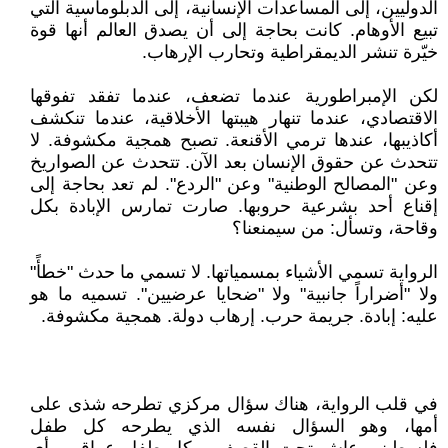
الدوليين، إلى المساعدات الإنسانية، إلى الدبلوماسية التي
تبيع الأوهام. كانت بحاجة إلى أن يصدق العالم أنها قوة
خيّرة تنشر الديمقراطية وتحارب الإرهاب.
لكن الإمبراطورية عندما تضعف، عندما تفقد تفوقها
الاقتصادي، عندما تنهار هيبتها الأخلاقية، عندما تنكشف
أكاذيبها، عندها ترمي الأقنعة. تصبح همجية مكشوفة. لا
تتحدث عن حقوق الإنسان بعد الآن. تتحدث عن الصواريخ
وعن "المصالح الوطنية" وعن "الردع". لم تعد بحاجة إلى
إقناع أحد بشرعية حروبها. صارت تمارس الإبادة بكل
وقاحة، وتسأل: من سيمنعنا؟
الرواية تسمي الأشياء بمسمياتها. لا تسمي ما حدث "خطأً"
ولا "أضراراً جانبية" ولا "ضحايا عرضيين". تسميه ما هو
عليه: إبادة. جريمة حرب. إرهاب دولة. همجية مكشوفة.
في قلب الرواية، هناك سؤال مركزي تطرحه شذى على
أمها، وهو السؤال نفسه الذي يطرحه كل طفل