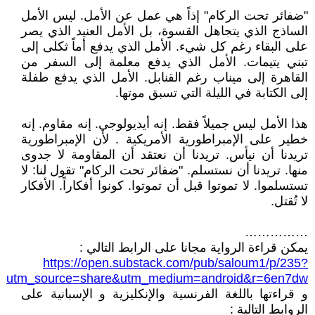
"ضفائر تحت الركام" إذاً هي عمل عن الأمل. ليس الأمل
الساذج الذي يتجاهل القسوة، بل الأمل العنيد الذي يصر
على البقاء رغم كل شيء. الأمل الذي يدفع أماً ثكلى إلى
تبني يتيمات. الأمل الذي يدفع معلمة إلى السفر من
القاهرة إلى ميناب رغم القنابل. الأمل الذي يدفع طفلة
إلى الكتابة في الليلة التي تسبق موتها.
هذا الأمل ليس جميلاً فقط. إنه أيديولوجي. إنه مقاوم. إنه
خطير على الإمبراطورية الأمريكية . لأن الإمبراطورية
تريدنا أن نيأس. تريدنا أن نعتقد أن المقاومة لا جدوى
منها. تريدنا أن نستسلم. "ضفائر تحت الركام" تقول لنا: لا
تستسلموا. لا تموتوا قبل أن تموتوا. كونوا أفكاراً. الأفكار
لا تُقتل.
……………
يمكن قراءة الرواية مجانا على الرابط التالي :
https://open.substack.com/pub/saloum1/p/235?
utm_source=share&utm_medium=android&r=6en7dw
و قراءتها باللغة الفرنسية والإنكليزية و الإسبانية على
الروابط التالية :