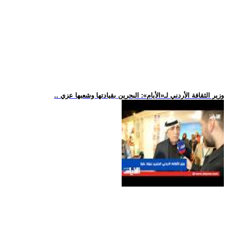
.. وزير الثقافة الأردني لـ«الأيام»: البحرين بقيادتها وشعبها عزي