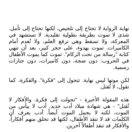
نهاية الرواية لا تحتاج إلى تلخيص، لكنها تحتاج إلى تأمل.
شذى لا تموت بطريقة بطولية تقليدية. لا تستشهد في
المعركة، ولا تسقط وهي ترفع العلم، ولا تُعدم أمام
الكاميرات. تموت بهدوء، على حجر كبير، بعد أن تنهي
كتابة "رسالة من تحت الركام". تموت كما يموت الأطفال
في الحروب: دون ضجة، دون كاميرات، دون جنازات
رسمية.
لكن موتها ليس نهاية. تتحول إلى "فكرة". والفكرة، كما
تقول، لا تُقتل.
هذه المقولة الأخيرة - "تحولت إلى فكرة. والأفكار لا
تُقتل" - هي شهادة ميلاد أدب جديد. أدب لا ييأس من
الموت، لكنه لا يجمل الموت أيضاً. أدب يعرف أن
الكلمات قد لا تنقذ الأطفال، لكنها قد تخلق منهم أفكاراً،
والأفكار قد تنقذ أطفالاً آخرين.