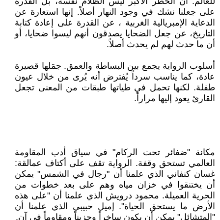
للعالم: أن الخطر الأكبر ليس الظلام نفسه، بل القدرة
على جعلنا نشك في وجود النهار أصلاً. إنها استعارة عن
الدعاية الإمبريالية الغربية ، عن القدرة على إعادة كتابة
التاريخ، عن جعل الضحايا يصدقون أنهم ليسوا ضحايا، أو
أن ما حدث لهم لم يحدث أصلاً.
أسلوب الرواية يجمع بين البساطة والعمق. جمَلها قصيرة
عادة، كما يناسب سرداً يُفترض أنه يُرى من خلال عيون
طفلة. لكنها تحمل في طياتها طبقات من المعنى تجعل
القارئ يعود إليها مراراً.
مكانة "ضفائر تحت الركام" في سياق أدب المقاومة
العالمي تستحق وقفة. الرواية تقف على أكتاف عمالقة:
غسان كنفاني الذي علمنا أن "رجال في الشمس" يمكن
أن يختنقوا في خزان مياه وهم على بعد خطوات من
الحرية العميلة. محمود درويش الذي علمنا أن "على هذه
الأرض ما يستحق الحياة". إميل حبيبي الذي علمنا أن
"المتشائل" يمكن أن يكون ساخراً وحزيناً ومقاوماً في آن.