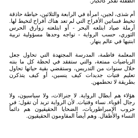
الطفلة تفكر كالكبار.
أم شذى، لجين، امرأة في الرابعة والثلاثين، خياطة حاذقة
تخيط فساتين الأفراح التي لم تعد هناك أفراح لتخيط لها.
أرملة صياد ابتلعه البحر - أو ابتلعته زوارق الحرس
الثوري، حسب الرواية - تواجه وحدها مسؤولية تربية
ابنتيها في عالم ينهار.
المعلمة فاطمة، المدرسة المجتهدة التي تحاول جعل
الرياضيات ممتعة، والتي ستفقد في لحظة كل ما بنته
خلال سنوات من التدريس، وستقضي بقية حياتها تحاول
تعليم فتيات جديدات كيف ينسين، أو كيف يتذكرن
بطريقة لا تحطمهن.
هؤلاء هم أبطال الرواية. لا جنرالات، ولا سياسيون، ولا
رجال أقوياء. نساء وفتيات. لأن الرواية تريد أن تقول: في
حروب الإمبراطوريات، الضحايا الحقيقيون هم دائماً
النساء والأطفال. وهم أيضاً المقاومون الحقيقيون.