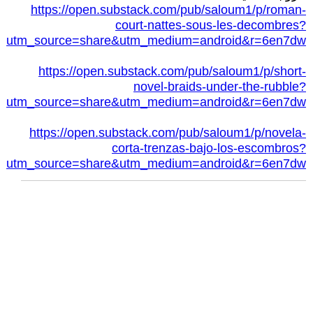
https://open.substack.com/pub/saloum1/p/roman-
court-nattes-sous-les-decombres?
utm_source=share&utm_medium=android&r=6en7dw
https://open.substack.com/pub/saloum1/p/short-
novel-braids-under-the-rubble?
utm_source=share&utm_medium=android&r=6en7dw
https://open.substack.com/pub/saloum1/p/novela-
corta-trenzas-bajo-los-escombros?
utm_source=share&utm_medium=android&r=6en7dw