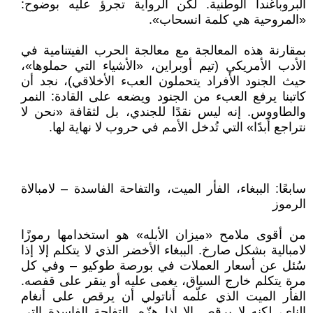
البروباغندا الوطنية. لكن الرواية تجرؤ عليه بوضوح:
«المروحية هي كلمة انسحاب».
بمقارنة هذه المعالجة مع معالجة الحرب الفيتنامية في
الأدب الأمريكي (تيم أوبراين، «الأشياء التي حملوها»،
حيث الجنود الأفراد يتحملون العبء الأخلاقي)، نجد أن
كاتبنا يرفع العبء من الجنود ويضعه على القادة: النمر
والطاووس. إنه ليس نقدًا للجندي، بل لثقافة «نحن لا
نتراجع أبدًا» التي تُدخل الأمم في حروب لا نهاية لها.
سابعًا: الببغاء، الفأر الميت، والتفاحة الفاسدة – لامبالاة
الرموز
من أقوى ملامح «ميزان الأبله» هو استخدامها رموزًا
لامبالية بشكل صارخ. الببغاء الأخضر الذي لا يتكلم إلا إذا
سُئل عن أسعار العملات في بورصة طوكيو – وفي كل
مرة يتكلم خارج السياق، يغمى عليه أو ينقر على قفصه.
الفأر الميت الذي علّمه أناتولي أن يرقص على أنغام
الناي، لكنه لا يرقص إلا إذا هزّه. التفاحة الفاسدة التي