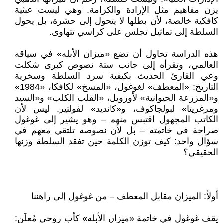
يزن مفاهيم مثل الإرادة والكرامة. وهي ليست عبثية
كافكية خالصة، لأن بطلها لا يتحول إلى حشرة، بل يحول
السلطة إلى تماثيل تجلس على كراسي تتهاوى.
هذه الدراسة تحاول أن تضع «ميزان الأبله» في سياقه
العالمي، وتقرأه إلى جانب ستة نصوص كبرى شكلت
وعي القارئ الحديث بكيفية سرد السلطة وسخرية
التاريخ: «المعطف» لغوغول، «المسخ» لكافكا، «1984»
و«المزرعة الحيوانية» لأورويل، «القلب الكلب» و«السيد
ومرغريتا» لبولجاكوف، و«كانديد» لفولتير. ليس لأن
الكاتب المجهول اقتبس منهم – وهو يشير إلى غوغول
صراحة في خاتمته – بل لأن نصوصه تلتقي معهم في
سؤال واحد: كيف توزن الكلمة حين تفقد السلطة وزنها
الحقيقي؟
أولاً: الميزان مقابل المعطف – من غوغول إلى راهننا
يقف غوغول في خاتمة «ميزان الأبله» كأب روحي مُعلَن: