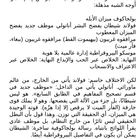
أوجه الشبه مذهلة:
بولجاكوف ميزان الأبله
فولاند شيطان يفضح البشر أناتولي موظف جديد يفضح
الميزان المعطوب
مرافقوه غريبون (بيهيموت القط) مرافقوه غريبون (ببغاء،
فأر ميت)
موسكو البيروقراطية إدارة عالمية بلا هوية
النهاية: الخلاص عبر الحب والإبداع النهاية: الخلاص عبر
الاعتراف والانسحاب
لكن الاختلاف حاسم: فولاند يأتي من الخارج، من عالم
ماورائي. أناتولي يأتي من الداخل: «موظف جديد في
قسم تصحيح المفاهيم في الطابق السابع». هو ليس
شيطانًا، بل جزء من الآلة التي يفضحها. وهو لا يملك قوى
خارقة (الفأر الميت لا يرقص إلا إذا هزّه). قوته الوحيدة
هي الميزان، أي الحقيقة التي توزن. وهذا قول بأن البطل
الحقيقي ليس ثائرًا من خارج النظام، بل موظف عادي
يقرأ اللوائح بانتباه. رسالة بولجاكوفية ساخرة: الشيطان
يمكن أن يكون في التفاصيل البيروقراطية أيضًا.