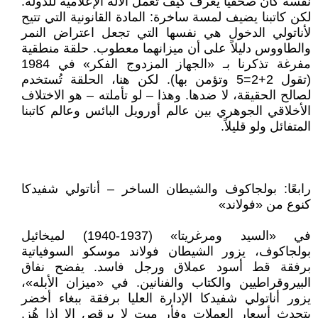
نفسه كان صحفيًا يعرف كيف تعمل الآلة الإعلامية للدولة.
لكن كاتبنا يضيف لمسة ساخرة: المادة القانونية التي تتيح
لأناتولي الدخول هي نفسها التي تجعل اعتراض النمر
والطاووس دليلاً على أن ميزانهما معطوب. حلقة منطقية
مفرغة تذكرنا بـ «الجهاز المزدوج الفكر» في 1984
(تقول 2+2=5 وتؤمن بها). لكن هنا، الحلقة تُستخدم
لصالح الحقيقة، لا ضدها. وهذا – لو تأملته – هو الاختلاف
الأخلاقي الجوهري بين عالم أورويل البائس وعالم كاتبنا
المتفائل ولو قليلاً.
رابعًا: بولجاكوف والشيطان الساخر – أناتولي شفيدكا
كنوع من «فولاند»
في «السيد ومرغريتا» (1937-1940) لميخائيل
بولجاكوف، يزور الشيطان فولاند موسكو السوفياتية
برفقة قط أسود عملاق ورجل فاسد. يفضح نفاق
البيروقراطيين والكتاب والفنانين. في «ميزان الأبله»،
يزور أناتولي شفيدكا الإدارة العليا برفقة ببغاء أخضر
يتحدث أسعار العملات وفأر ميت لا يرقص إلا إذا هُز.