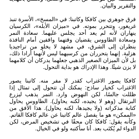
والتقرير والبيان.
فرق جوهري بين كافكا وكاتبنا: في «المسخ»، الأسرة تنبذ
غريغور، وتتحرر بموته. في «ميزان الأبله»، الكرسيان
ينهاران لأنه لم يعد أحد يجلس عليهما. سعادة النمر
وسعادة الطاووس يقضيان وقتهما واقفين أمام النافذة
ينظران إلى الشرق، في مشهد لا يخلو من تراجيديا
هزلية. إنهما يتحرران من كرسيهما ليس لأنهما أرادا ذلك،
بل لأن الميزان الصغير الذهبي جعلهما يدركان أن كلامهما
لا يزن شيئًا. وهذا الإدراك هو بداية التحول.
كافكا يصور الاغتراب كقدر لا مفر منه. كاتبنا يصور
الاغتراب كخيار ساذج: يمكنك أن تتحول إلى تمثال إذا
ظللت جالسًا، لكن النهوض وارد. النمر يذهب ليزرع
البرتقال (وهو لا يجيده، لكنه يحاول). الطاووس يحاول
كتابة مذكراته (ولا يجيدها، لكنه يحاول). هذا الأفق من
«الممكن» هو ما يفصل عالم كاتبنا عن عالم كافكا القاتم.
وكأنه يقول: كافكا كان محقًا في تشخيص المرض، لكن
الدواء لم يُكتَب بعد. أنا سأكتبه ولو في الخيال.