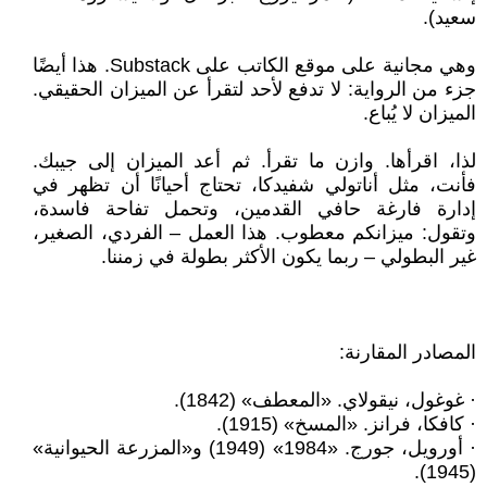
سعيد).
وهي مجانية على موقع الكاتب على Substack. هذا أيضًا
جزء من الرواية: لا تدفع لأحد لتقرأ عن الميزان الحقيقي.
الميزان لا يُباع.
لذا، اقرأها. وازن ما تقرأ. ثم أعد الميزان إلى جيبك.
فأنت، مثل أناتولي شفيدكا، تحتاج أحيانًا أن تظهر في
إدارة فارغة حافي القدمين، وتحمل تفاحة فاسدة،
وتقول: ميزانكم معطوب. هذا العمل – الفردي، الصغير،
غير البطولي – ربما يكون الأكثر بطولة في زمننا.
المصادر المقارنة:
· غوغول، نيقولاي. «المعطف» (1842).
· كافكا، فرانز. «المسخ» (1915).
· أورويل، جورج. «1984» (1949) و«المزرعة الحيوانية»
(1945).