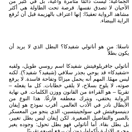
الجماعية: ليست دائمًا متآمرة واعية، بل في كثير من
الأحيان لا تصدق نفسها. قرصة تحت الطاولة هي أكثر
مشاهد الرواية تعقيدًا: إنها اعتراف بالهزيمة قبل أن تُرفع
الراية البيضاء.
تاسعًا: من هو أناتولي شفيدكا؟ البطل الذي لا يريد أن
يكون بطلاً
أناتولي جافريلوفيتش شفيدكا اسم روسي طويل، ولقبه
«شفيدكا» قد يوحي بجذر سلافي (شيفيد؟ شفيد؟). لكنه
ليس مهمًا. المهم أنه يحمل ميزانًا وتفاحة فاسدة. لا يرفع
صوته، لا يلوح بسلاح، لا يلقي خطابات. كل ما يفعله –
تقريبًا – هو القراءة من القانون ووزن الكلمات. في نهاية
الرواية يختفي، ويترك معطفه فارغًا. هذا النوع من
الأبطال نادر في الأدب العالمي. أقرب نموذج هو إيفان
دينيسوفيتش في سولجينيتسين، الذي ينجو من المعسكر
بالصبر والتفاصيل الصغيرة. لكن إيفان ليس بطل تغيير،
بل بطل بقاء. أما أناتولي فهو بطل تحول: وجوده يغير
مجرى الإدارة بأكملها، دون أن يرفع إصبعه تقريبًا.