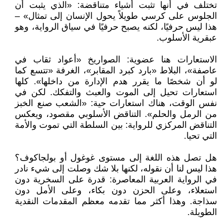
تختلف في أنها تثبت أشياء متناقضة: «الذي يثبت أن
الجلوس على كرسي طويلاً يحول الإنسان إلى تمثال» –
هذا ليس حرفيًا، لكنه يصبح حرفيًا في سياق الرواية، وهو
عبقرية الأسلوب.
الاستعارات هنا عضوية: الصواريخ «أعواد ثقاب في
عاصفة»، البلاط «بارد كبرد المقابر»، الغرفة «تتسع كما
لو أن شخصًا ما يقرر هدم الإدارة من داخلها». كلها
استعارات تحيل إلى الموت والعبث والتفكك. لكن في
نفس الوقت، هناك استعارات حية: «الشعب صنع الخبز
من الرمل والحلم». التناقض الأسلوبي مقصود، ويعكس
التناقض المركزي للرواية: بين السلطة التي تموت والأمة
التي تحيا.
هل تصل هذه اللغة إلى مستوى غوغول أو بولجاكوف؟
هذا ليس لنا أن نقوله، لكنها بلا شك وصلت إلى شيء نادر
في الرواية العربية المعاصرة: قدرة على السخرية دون
استعلاء، وعلى الحزن دون بكاء، وعلى الأمل دون
سذاجة. وهذا أكثر مما تقدمه معظم المقدمات النقدية
الطويلة.