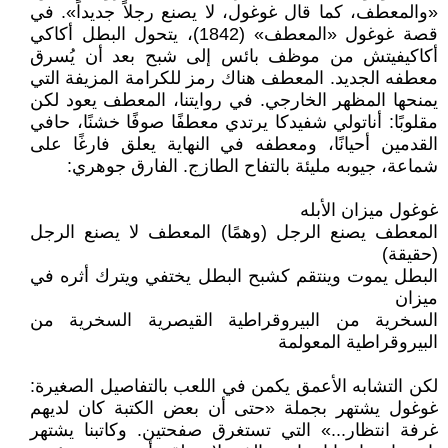
«والمعطف، كما قال غوغول، لا يصنع رجلاً جديداً». في
قصة غوغول «المعطف» (1842)، يتحول البطل أكاكي
أكاكيفيتش من موظف بائس إلى شبح بعد أن يُسرق
معطفه الجديد. المعطف هناك رمز للكرامة المزيفة التي
يمنحها المظهر الخارجي. في روايتنا، المعطف يعود لكن
مقلوبًا: أناتولي شفيدكا يرتدي معطفًا صوفًا خشنًا، حافي
القدمين أحيانًا، ومعطفه في النهاية يعلق فارغًا على
شماعة، جيوبه مليئة بالتفاح الطازج. الفارق جوهري:
غوغول ميزان الأبله
المعطف يصنع الرجل (وهمًا) المعطف لا يصنع الرجل
(حقيقة)
البطل يموت وينتقم كشبح البطل يختفي ويترك أثره في
ميزان
السخرية من البيروقراطية القيصرية السخرية من
البيروقراطية المعولمة
لكن التشابه الأعمق يكمن في اللعب بالتفاصيل الصغيرة:
غوغول يشتهر بجملة «حتى أن بعض الكتبة كان لديهم
غرفة انتظار...» التي تستغرق صفحتين. وكاتبنا يشتهر