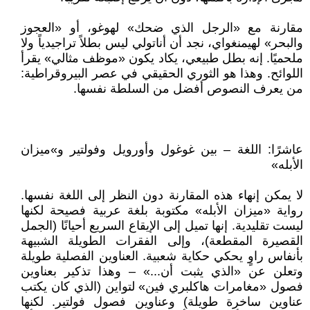
مقارنة مع «الرجل الذي ضحك» لهوغو، أو «العجوز
والبحر» لهيمنغواي، نجد أن أناتولي ليس بطلاً تراجيدياً ولا
ملحميًا. إنه بطل طبيعي، يكاد يكون «موظف مثالي» يقرأ
اللوائح. وهذا هو الثوري الحقيقي في عصر البيروقراطية:
من يعرف النصوص أفضل من السلطة نفسها.
عاشرًا: اللغة – بين غوغول وأورويل وفولتير و»ميزان
الأبله»
لا يمكن إنهاء هذه المقارنة دون النظر إلى اللغة نفسها.
رواية «ميزان الأبله» مكتوبة بلغة عربية فصيحة لكنها
ليست تقليدية. إنها تميل إلى الإيقاع السريع أحيانًا (الجمل
القصيرة المقطعة)، وإلى الفقرات الطويلة الشبيهة
بأنفاس راوٍ يحكي حكاية شعبية. العناوين الفصلية طويلة
وتعلن عن «الذي يثبت أن...» – وهذا تذكير بعناوين
فصول «مغامرات هاكلبري فين» لتواين (الذي كان يكتب
عناوين ساخرة طويلة) وعناوين فصول فولتير. لكنها