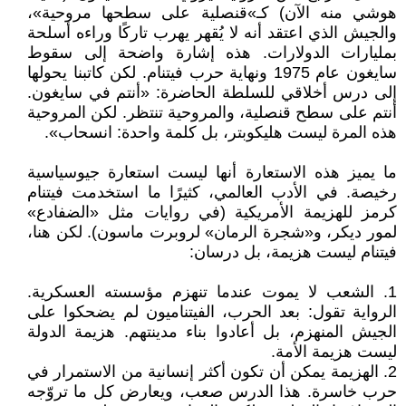
هوشي منه الآن) كـ»قنصلية على سطحها مروحية»،
والجيش الذي اعتقد أنه لا يُقهر يهرب تاركًا وراءه أسلحة
بمليارات الدولارات. هذه إشارة واضحة إلى سقوط
سايغون عام 1975 ونهاية حرب فيتنام. لكن كاتبنا يحولها
إلى درس أخلاقي للسلطة الحاضرة: «أنتم في سايغون.
أنتم على سطح قنصلية، والمروحية تنتظر. لكن المروحية
هذه المرة ليست هليكوبتر، بل كلمة واحدة: انسحاب».
ما يميز هذه الاستعارة أنها ليست استعارة جيوسياسية
رخيصة. في الأدب العالمي، كثيرًا ما استخدمت فيتنام
كرمز للهزيمة الأمريكية (في روايات مثل «الضفادع»
لمور ديكر، و«شجرة الرمان» لروبرت ماسون). لكن هنا،
فيتنام ليست هزيمة، بل درسان:
1. الشعب لا يموت عندما تنهزم مؤسسته العسكرية.
الرواية تقول: بعد الحرب، الفيتناميون لم يضحكوا على
الجيش المنهزم، بل أعادوا بناء مدينتهم. هزيمة الدولة
ليست هزيمة الأمة.
2. الهزيمة يمكن أن تكون أكثر إنسانية من الاستمرار في
حرب خاسرة. هذا الدرس صعب، ويعارض كل ما تروّجه