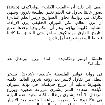
أضف إلى ذلك أن «القلب الكلب» لبولجاكوف (1925)
يصور عالمًا يحاول فيه العلم تغيير الطبيعة بغرور، وينتهي
بكارثة. في روايتنا، تحاول الصواريخ (رمز العلم المادي)
أن تزن العالم، لكن الميزان الحقيقي يزن الإرادة.
التشابه: كليهما يهاجم وهم أن التكنولوجيا وحدها تصنع
التاريخ. الفارق: بولجاكوف ساخر حتى النخاع، أما كاتبنا
فيخلط السخرية برقة أمل نادرة.
خامسًا: فولتير و«كانديد» – لماذا نزرع البرتقال بعد
المأساة؟
في رواية فولتير الفلسفية «كانديد» (1759)، يسخر
البطل من تفاؤل لايبنتز بعد رؤيته شرور العالم. كلمته
الشهيرة: «علينا أن نزرع حديقتنا». في نهاية «ميزان
الأبله»، سعادة النمر يشتري مزرعة صغيرة ويزرع
البرتقال. لا أحد يشتري برتقاله، لكنه سعيد. هذه النهاية
هي «كانديد» بلا سخرية: زراعة الحديقة بعد الانهيار