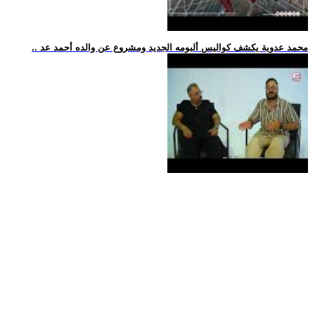
.. محمد عدوية يكشف كواليس ألبومه الجديد ومشروع عن والده أحمد عد