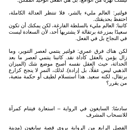
ليست تهربًا من الواقع، بل هي الفعل الوحيد الممكن.
فولتير: العالم مليء بالشر، فلا تنتظر العدالة الكاملة،
احتفظ بحديقتك.
كاتبنا: العالم مليء بالسلطة الفارغة، لكن يمكنك أن تكون
سعيدًا بمزرعة برتقالة لا يشتريها أحد، لأن السعادة ليست
في النجاح بل في الفعل.
لكن هناك فرق عمري: فولتير ينتمي لعصر التنوير، وما
زال يؤمن بالعقل كأداة نقد. كاتبنا ينتمي لعصر ما بعد
الحداثة، حيث العقل نفسه أصبح موضع شك (الميزان
الذهبي ليس عقلًا، بل إرادة). لذلك، النمر لا ينجح كزارع
برتقال، لكنه سعيد. هذا استسلام لطيف أو حكمة متعبة،
من يقرر؟
سادسًا: السايغون في الرواية – استعارة فيتنام كمرآة
للانسحاب المشرف
الفصل الرابع من الرواية يروي قصة سايغون (مدينة