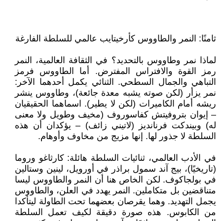
ثامنًا: النمر والطاووس كأرخيتايب عالمي للسلطة الفارغة
لماذا نمر وطاووس بالتحديد؟ في الثقافة العالمية، النمر
رمز القوة والافتراس المفترض. أما الطاووس فرمز
التباهي والجمال السطحي. الثنائي يكمل أحدهما الآخر:
نمر يزأر (لكن صوته يشبه معدة جائعة)، وطاووس ينشر
ريشه أمام الكاميرات (لكن لا يطير). اسماهما الحقيقيان
– إيوان بتروفيتش كفاسوروف (مخيف وطويل ولا معنى
له) وبيندكت فرنانديز (لاتيني زائف) – يؤكدان أن هذه
السلطة لا جذور لها. إنها مزيج من مخاوف وأوهام.
في الأدب العالمي، ثنائيات السلطة هائلة: كارثاغو وروما
(تاريخيًا)، بيج آند سمول براذر في أورويل، لينين وستالين
في بولجاكوف. لكن الخاص هنا أن النمر والطاووس ليسا
متناقضين بل متكاملين. النمر يهدد في العلن، والطاووس
يجمل التهديد. وهما يقرصان بعضهما تحت الطاولة ليتأكدا
من الكابوس. هذه صورة دقيقة لكيف تعمل السلطة