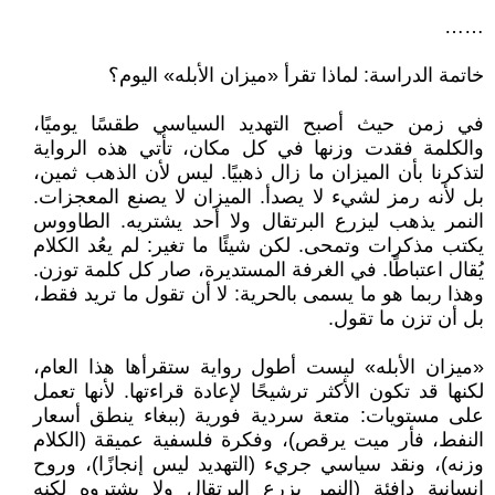
……
خاتمة الدراسة: لماذا تقرأ «ميزان الأبله» اليوم؟
في زمن حيث أصبح التهديد السياسي طقسًا يوميًا،
والكلمة فقدت وزنها في كل مكان، تأتي هذه الرواية
لتذكرنا بأن الميزان ما زال ذهبيًا. ليس لأن الذهب ثمين،
بل لأنه رمز لشيء لا يصدأ. الميزان لا يصنع المعجزات.
النمر يذهب ليزرع البرتقال ولا أحد يشتريه. الطاووس
يكتب مذكرات وتمحى. لكن شيئًا ما تغير: لم يعُد الكلام
يُقال اعتباطًا. في الغرفة المستديرة، صار كل كلمة توزن.
وهذا ربما هو ما يسمى بالحرية: لا أن تقول ما تريد فقط،
بل أن تزن ما تقول.
«ميزان الأبله» ليست أطول رواية ستقرأها هذا العام،
لكنها قد تكون الأكثر ترشيحًا لإعادة قراءتها. لأنها تعمل
على مستويات: متعة سردية فورية (ببغاء ينطق أسعار
النفط، فأر ميت يرقص)، وفكرة فلسفية عميقة (الكلام
وزنه)، ونقد سياسي جريء (التهديد ليس إنجازًا)، وروح
إنسانية دافئة (النمر يزرع البرتقال ولا يشتروه لكنه