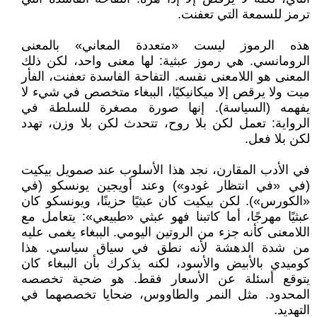
ترمز للسمعة التي تعفنت.
هذه الرموز ليست «متعددة المعاني» بالمعنى
الرومانسي. هي رموز عبثية: لها معنى واحد، لكن ذلك
المعنى هو اللامعنى نفسه. التفاحة الفاسدة تعفنت، الفأر
ميت ولا يرقص إلا ميكانيكيًا، الببغاء متخصص في شيء لا
يفهمه (السياسة). إنها صورة مصغرة للسلطة في
الرواية: تعمل لكن بلا روح، تتحدث لكن بلا وزن، تهدد
لكن بلا فعل.
في الأدب المقارن، نجد هذا الأسلوب عند صمويل بيكيت
(في «في انتظار غودو») وعند أويجين يونسكو (في
«الكورس»). لكن بيكيت كان عبثيًا حزينًا، ويونسكو كان
عبثيًا مهرجًا، أما كاتبنا فهو عبثي «طبيعي»: يتعامل مع
اللامعنى كأنه جزء من الروتين اليومي. الببغاء يغمى عليه
من شدة الدهشة لأنه نطق في سياق سياسي. هذا
كوميدي بالأبيض والأسود، لكنه يذكرك بأن الببغاء كان
يتوقع أسئلة عن الأسعار فقط. هو ضحية تخصصه
المحدود. مثل النمر والطاووس، ضحايا تخصصهما في
التهديد.