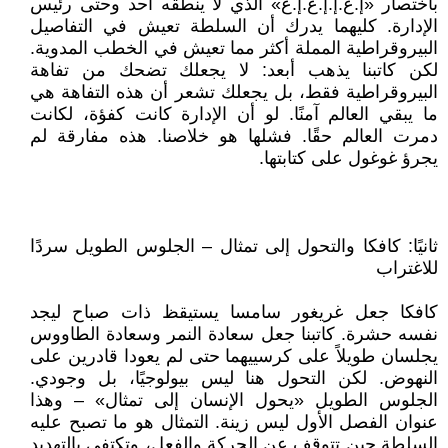
باختصار «إ.ع.إ.إ.ع.إ.ع» الذي لا ينطقه أحد وحتى رئيس
الإدارة. كليهما يدرك أن السلطة تعيش في التفاصيل
البيروقراطية المملة أكثر مما تعيش في الخطب المدوية.
لكن كاتبنا يذهب أبعد: لا يجعلك تضحك من تفاهة
البيروقراطية فقط، بل يجعلك تشعر أن هذه التفاهة هي
ما يبقي العالم آمنًا. لو أن الإدارة كانت كفؤة، لكانت
دمرت العالم حقًا. فشلها هو خلاصنا. هذه مفارقة لم
يجرؤ غوغول على كتابتها.
ثانيًا: كافكا والتحول إلى تمثال – الجلوس الطويل سردًا
للاغتراب
كافكا جعل غريغور سامسا يستيقظ ذات صباح ليجد
نفسه حشرة. كاتبنا جعل سعادة النمر وسعادة الطاووس
يجلسان طويلاً على كرسييهما حتى لم يعودا قادرين على
النهوض. لكن التحول هنا ليس بيولوجيًا، بل وجودي.
الجلوس الطويل «يحول الإنسان إلى تمثال» – وهذا
عنوان الفصل الأول ليس زينة. التمثال هو ما تصبح عليه
السلطة حين تتوقف عن الحركة والفعل، وتكتفي بالتهديد