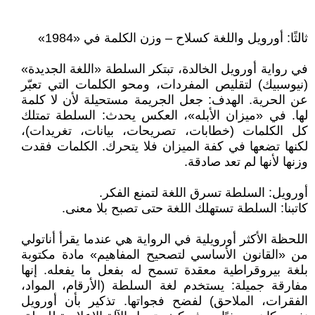
ثالثًا: أورويل واللغة كسلاح – وزن الكلمة في «1984»
في رواية أورويل الخالدة، تبتكر السلطة «اللغة الجديدة»
(نيوسبيك) لتقليص المفردات، ومحو الكلمات التي تعبّر
عن الحرية. الهدف: جعل الجريمة مستحيلة لأن لا كلمة
لها. في «ميزان الأبله»، العكس يحدث: السلطة تمتلك
كل الكلمات (خطابات، تصريحات، بيانات، تغريدات)،
لكنها تضعها في كفة الميزان فلا يتحرك. الكلمات فقدت
وزنها لأنها لم تعد صادقة.
أورويل: السلطة تسرق اللغة لتمنع الفكر.
كاتبنا: السلطة تستهلك اللغة حتى تصبح بلا معنى.
اللحظة الأكثر أورويلية في الرواية هي عندما يقرأ أناتولي
من «القانون الأساسي لتصحيح المفاهيم» مادة مكتوبة
بلغة بيروقراطية معقدة تسمح له بفعل ما يفعله. إنها
مفارقة جميلة: يستخدم لغة السلطة (الأرقام، المواد،
الفقرات، الملاحق) لفضح فجواتها. تذكير بأن أورويل