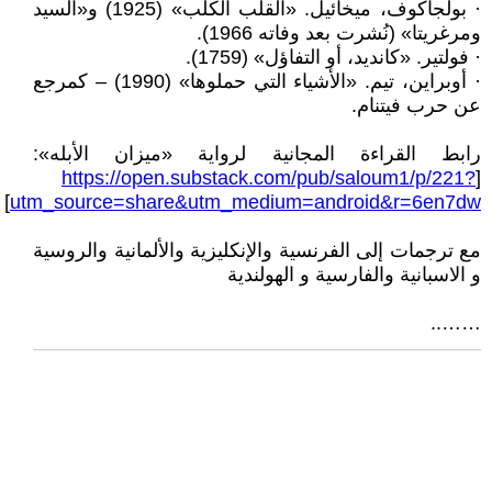
· بولجاكوف، ميخائيل. «القلب الكلب» (1925) و«السيد
ومرغريتا» (نُشرت بعد وفاته 1966).
· فولتير. «كانديد، أو التفاؤل» (1759).
· أوبراين، تيم. «الأشياء التي حملوها» (1990) – كمرجع
عن حرب فيتنام.
رابط القراءة المجانية لرواية «ميزان الأبله»:
https://open.substack.com/pub/saloum1/p/221?
[
]
utm_source=share&utm_medium=android&r=6en7dw
مع ترجمات إلى الفرنسية والإنكليزية والألمانية والروسية
و الاسبانية والفارسية و الهولندية
……..