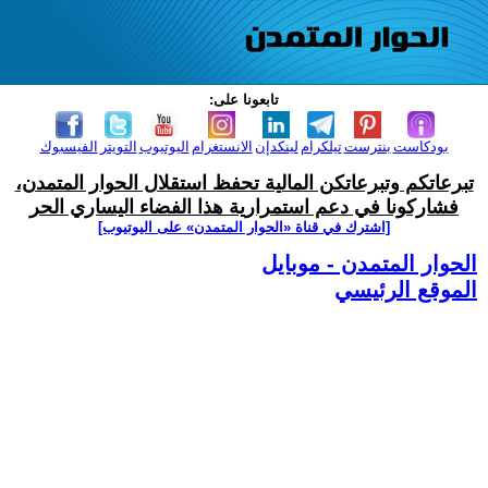
تابعونا على:
بودكاست
بنترست
تيلكرام
لينكدإن
الانستغرام
اليوتيوب
التويتر
الفيسبوك
تبرعاتكم وتبرعاتكن المالية تحفظ استقلال الحوار المتمدن،
فشاركونا في دعم استمرارية هذا الفضاء اليساري الحر
[اشترك في قناة ‫«الحوار المتمدن» على اليوتيوب]
الحوار المتمدن - موبايل
الموقع الرئيسي