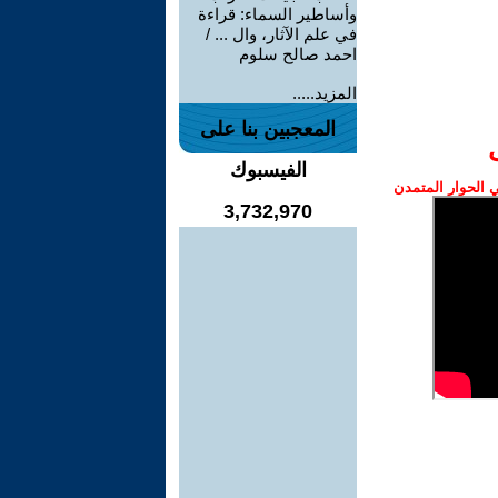
وأساطير السماء: قراءة
في علم الآثار، وال ... /
احمد صالح سلوم
المزيد.....
المعجبين بنا على
الفيسبوك
الحوار المتمدن
3,732,970