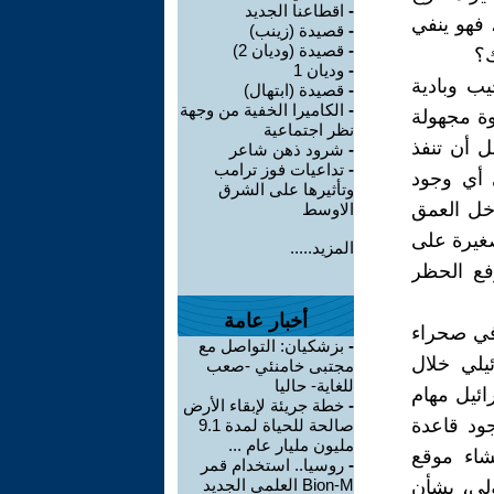
-
اقطاعنا الجديد
، فهو ينفي
-
قصيدة (زينب)
-
قصيدة (وديان 2)
ك؟
-
وديان 1
يب وبادية
-
قصيدة (ابتهال)
-
الكاميرا الخفية من وجهة
وة مجهولة
نظر اجتماعية
ل أن تنفذ
-
شرود ذهن شاعر
-
تداعيات فوز ترامب
ى أي وجود
وتأثيرها على الشرق
اخل العمق
الاوسط
صغيرة على
المزيد.....
فع الحظر
أخبار عامة
في صحراء
-
بزشكيان: التواصل مع
يلي خلال
مجتبى خامنئي -صعب
للغاية- حاليا
ائيل مهام
-
خطة جريئة لإبقاء الأرض
ود قاعدة
صالحة للحياة لمدة 9.1
مليون مليار عام ...
شاء موقع
-
روسيا.. استخدام قمر
Bion-M العلمي الجديد
لي، بشأن