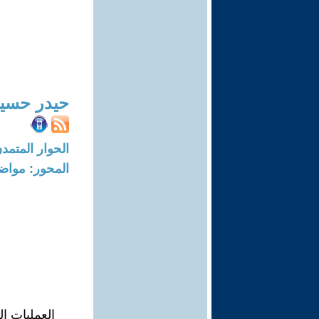
حيدر حسي
الحوار المتمدن-العدد: 8703 - 26
المحور: مواض
العمليات ا