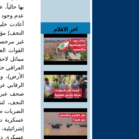
بها حالياً،
عدم وجود ق
أعادت خلية
اخر الافلام
النجف) مؤك
غير مرخصة،
القوات الع
مماثل لاحق
العراقي خل
الأرض)، و
الرقابي عن
صحف عبرية
النجف، لت
الضربات ضد
عسكرية دا
إشرائيلية
عسكري دائ