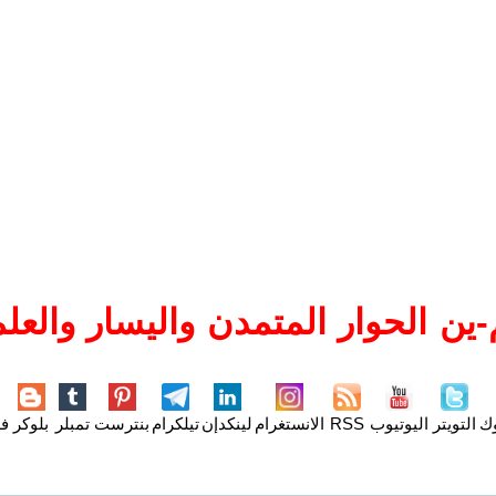
ين الحوار المتمدن واليسار والعلم
وك
التويتر
اليوتيوب
RSS
الانستغرام
لينكدإن
تيلكرام
بنترست
تمبلر
بلوكر
فل