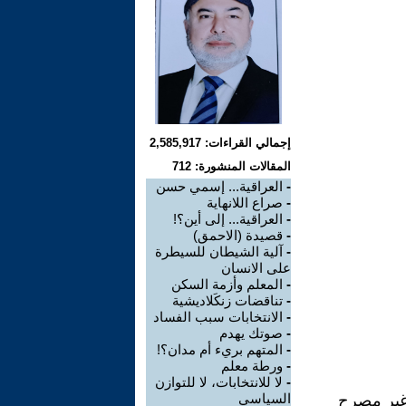
إجمالي القراءات: 2,585,917
المقالات المنشورة: 712
-
العراقية... إسمي حسن
-
صراع اللانهاية
-
العراقية... إلى أين؟!
-
قصيدة (الاحمق)
-
آلية الشيطان للسيطرة
على الانسان
-
المعلم وأزمة السكن
-
تناقضات زنكَلاديشية
-
الانتخابات سبب الفساد
-
صوتك يهدم
-
المتهم بريء أم مدان؟!
-
ورطة معلم
-
لا للانتخابات، لا للتوازن
السياسي
 غير مصرح