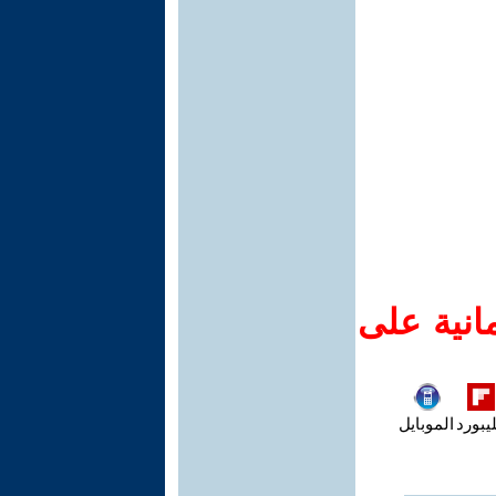
انية على
يبورد
الموبايل