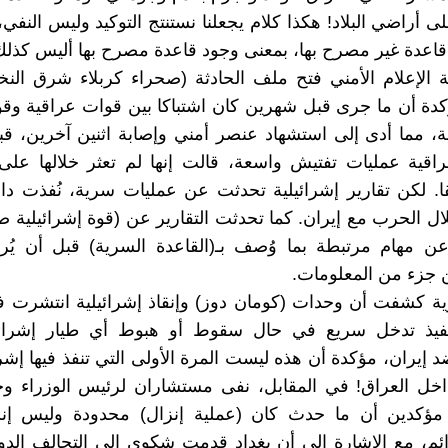
 على أراضي البلاد! هكذا كلام يجعلنا نستنتج التوكيد وليس النفي
اعدة غير مصرح بها، بمعنى وجود قاعدة مصرح بها أليس كذل
 الإعلام الأمني فتح ملف الحادثة (صحراء كربلاء شرق النخ
دة أن ما جرى قبل شهرين كان اشتباكا بين قوات عراقية وق
 مما أدى إلى استشهاد عنصر أمني وإصابة اثنين آخرين، قب
راقية عمليات تفتيش واسعة، قالت إنها لم تعثر خلالها عل
ا. لكن تقارير إشرائيلية تحدثت عن عمليات سرية، نُفذت د
ال الحرب مع إيران. كما تحدثت التقارير عن (قوة إشرائيلية 
عن مهام مرتبطة بما وُصف بـ(القاعدة السرية) قبل أن يُر
 جزء من المعلومات.
 كشفت أن وحدات (كومان دوز) وإنقاذ إشرائيلية انتشرت 
نفيذ تدخل سريع في حال سقوط أو هبوط أي طيار إشرائ
 إيران، مؤكدة أن هذه ليست المرة الأولى التي تنفذ فيها إشر
خل العراق! في المقابل، نفى مستشاران لرئيس الوزراء وج
، مؤكدين أن ما حدث كان (عملية إنزال) محدودة وليس إن
م، مع الإشارة إلى أن بغداد قدمت شكوى إلى التحالف الدو