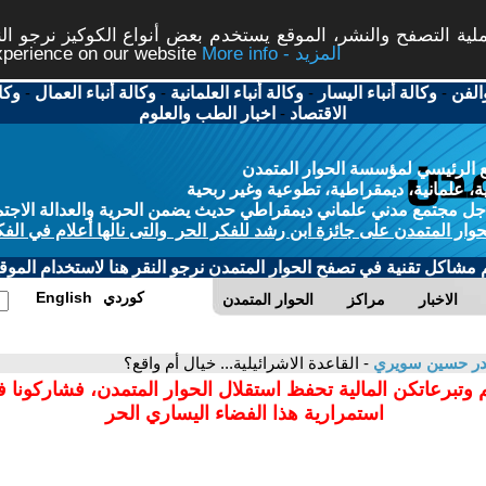
ة التصفح والنشر، الموقع يستخدم بعض أنواع الكوكيز نرجو النق
More info - المزيد
experience on our website
الفن
-
وكالة أنباء اليسار
-
وكالة أنباء العلمانية
-
وكالة أنباء العمال
-
وكا
الاقتصاد
-
اخبار الطب والعلوم
 الرئيسي لمؤسسة الحوار المتمدن
، علمانية، ديمقراطية، تطوعية وغير ربحية
ل مجتمع مدني علماني ديمقراطي حديث يضمن الحرية والعدالة الاجتم
حوار المتمدن على جائزة ابن رشد للفكر الحر والتى نالها أعلام في الفك
م مشاكل تقنية في تصفح الحوار المتمدن نرجو النقر هنا لاستخدام الموقع
كوردي
English
الاخبار
مراكز
الحوار المتمدن
در حسين سويري
- القاعدة الاشرائيلية... خيال أم واقع؟
 وتبرعاتكن المالية تحفظ استقلال الحوار المتمدن، فشاركونا 
استمرارية هذا الفضاء اليساري الحر