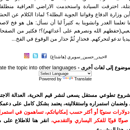
حتلة، اخترقت السيادة واستخدمت الاراضي العراقية منطلقا
أين وزارة الدفاع وقواتنا الجوية البطلة؟ لماذا الكلام عن الح
 تعلمنا الغدر وانشوينا به كثيراً لنا أن نسأل: هل هو فخ لاص
عبي(حفظهم الله ونصرهم على أعدائهم)؟! فكثير من الصفحا
ا تدعو لتحركهم. فحذارِ ثُمَّ حذار من الوقوع في الفخ...
#حيدر_حسين_سويري (هاشتاغ)
موضوع إلى لغات أخرى -
ate the topic into other languages
Powered by
Translate
شروع تطوعي مستقل يسعى لنشر قيم الحرية، العدالة الاجتم
. ولضمان استمراره واستقلاليته، يعتمد بشكل كامل على دعمك
دعمكم بمبلغ 10 دولارات سنويًا أو أكثر حسب إمكانياتكم، تساهمون في استم
وتًا قويًا للفكر اليساري والتقدمي
،
انقر هنا للاطلاع على 
م هذا المشروع
.