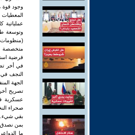
وجود قوة م
المعطيات ا
وتوسعة طر
فرضية استم
في أخر تصر
الجهة المن
تصريح أخر 
عسكرية في
صحراء النخ
بقي شيء..
بمن نصدق
ما الدواع