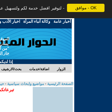
موافق - OK
لتوفير افضل خدمة لكم ولتسهيل عملي
أخبار عامة
-
وكالة أنباء المرأة
-
اخبار الأدب و
الموقع
يسارية
"من أج
حاز ال
إذا لديك
الزوار
اضافة/خدمات
بحث/الارشيف
الصفحة الرئيسية
-
مواضيع وابحاث سياسية
-
حي
تبرعاتكم