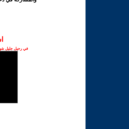
ا‫
في رحيل جليل شهبا