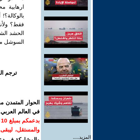
ارهابية م
بالوكالة؟! 
فقط؟ ولأننا
الحشد الش
السوشل ميدي
ترجم ال
الحوار المتمدن م
في العالم العربي
ب
والمستقل، ليبقى ص
المزيد.....
والمشاركة في دع