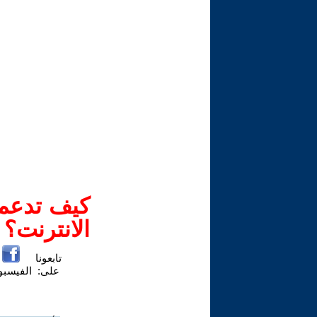
كيف تدعم-
الانترنت؟
تابعونا
على:
الفيسب