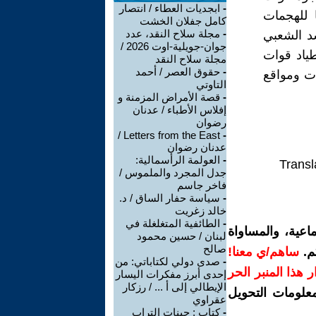
-
ابجديات العطاء / انتصار
 للهجمات
كامل جفلان الخشت
-
مجلة سلاح النقد، عدد
شد الشعبي
جوان-جويلية-اوت 2026 /
طياد قوات
مجلة سلاح النقد
-
حقوق العصر / أحمد
ت ومواقع
التاوتي
-
قصة الأمراض المزمنة و
إفلاس الأطباء / عدنان
رضوان
Letters from the East /
-
عدنان رضوان
-
العولمة الرأسمالية:
Transl
جدل المجرد والملموس /
فاخر جاسم
-
سياسة حفار الساق / د.
خالد زغريت
-
الطائفية المتغلغلة في
اعية، والمساواة
لبنان / حسين محمود
صالح
م.
ساهم/ي معنا!
-
صدى دولي لكتاباتي: من
رار هذا المنبر الحر
إحدى أبرز مفكرات اليسار
الإيطالي إلى أ ... / رزكار
معلومات التحويل
عقراوي
-
كتاب : جينات التراب