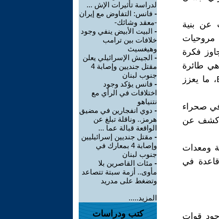
لدراسة تأثيرات الإش ...
-
فانس: التفاوض مع إيران
-معقد وشائك-
ث عن بنية
-
البيت الأبيض ينفي وجود
بطول يقارب 850 متراً وسبع مروحيات
خلافات بين ترامب
وهيغسيث
اوز فكرة
-
الجيش الإسرائيلي يعلن
المنطقة، وهي طائرة
مقتل جنديين وإصابة 4
جنوب لبنان
متخصصة بربط شبكات الاتصال بين القوات المختلفة عبر نظام BACN، ما يعزز
-
فانس يؤكد وجود
اختلافات في الرأي مع
نتنياهو
 في صحراء
-
دوي انفجارين في مضيق
هرمز.. وناقلة تبلغ عن
 ٤٨ ساعة! وهو أول كشف عن
الواقعة قبالة عما ...
-
مقتل جنديين إسرائيليين
وإصابة 4 بمعارك في
ة ومعدات
جنوب لبنان
قاعدة في
-
مئات القاصرين بلا
مأوى.. أزمة سبتة تتصاعد
وتضغط على مدريد
المزيد.....
كتب ودراسات
جود قوات