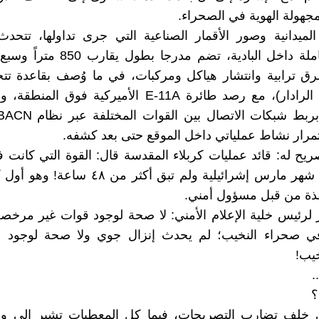
جهولة الهوية في الصحراء.
لميدانية وصور الأقمار الصناعية التي جرى تداولها، تتحد
عملياتية كاملة داخل البادية، تضم مدرجا 
ق ترابية وانتشار هياكل ومركبات، في ما وُصف بقاعدة تتج
(منظومات الرادار)، مع رصد طائرة E-11A الأميركية فوق 
رار نشاط عملياتي داخل الموقع حتى بعد كشفه.
يح له: قائد عمليات كربلاء المقدسة قال: القوة التي كانت
النجف في شهر مارس إشرائيلية ولم تبق أكثر من
فذة من قبل مسؤول أمني.
لرئيس خلية الإعلام الأمني: لا صحة لوجود قوات غير مرخص
 صحراء النخيب؛ لم يحدث إنزال جوي ولا صحة لوجود 
يب!
.
؟
ي خلف تضارب التصريحات، فيما كل المعطيات تشير الى و