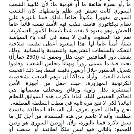
ما ,أو نصرة طائفة ما أو قومية ما؛ لأن غالبية الشعب
السوري كانت تعيش في ظلم وإضطهاد. كان الشعب
السوري مقهوراً مكبوتاً ضائعاً...لذلك قمنا بالثورة على
نظام ديكتاتوري فاسد، نصّب فيه الأسد نفسه قائداً عاماً
للجيش ,وهو معتوه لا يفقه شيئاً بأبسط الأمور العسكرية،
نعم هذا المعتوه، والذي لا يفقه في ألف باء السياسة
شيئاً، أميناً عاماً لها. هذا المعتوه أعطى لنفسه صلاحية
التحكم بالسلطات التشريعية والتنفيذية والقضائية، وذلك
بفضل دور المنافقين حيث هلل وصفق له ((250 حماراً))
تحت قبة ما يسمى زوراً وبهتاناً مجلس الشعب، وقاموا
بتعديل الدستور خلال أربعين دقيقة فقط. بعد ذلك انتخبت
عصابة البعث.. وأراد متذاكياً أن يوهم الشعب بشخصيته
الكرتونية المهزوزة، حيث جعل من أجهزة الأمن
المنتشرة بكل زاوية وزقاق وبمختلف مسمياتها هي
الحاكم الحقيقي للبلد. لماذا ذكرت هذه السوابق للنظام
البائد؟ لكي لا نقع مرة ثانية في مطب السلطة المطلقة،
نحن والعالم أجمع يعرف بأن السلطة المطلقة مفسدة
مطلقة، وأنه لا عاصم من هذه المفسدة. من أجل كل ما
سبق ذكره قمنا بالثورة، ولأن الوطن السوري هو وطن
للجميع؛ بالتالي فهو ليس ملكاً لطائفة أو مذهب أو