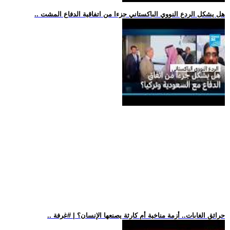
.. هل يشكل الردع النووي الباكستاني جزءا من اتفاقية الدفاع المشت
.. حرائق الغابات.. أزمة مناخية أم كارثة يصنعها الإنسان؟ | #غرفة