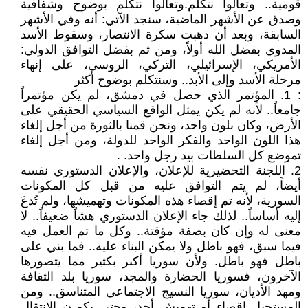
قومية.. وتعالوا نتكلم.وتعالوا نتكلم بوضوح وشفافية
وصدق عن الأشهر الماضية، سنجد الآتي: أنه وفي الأشهر
السابقة، وبعد أن ذهبت سكرة الانتصار، وسقوط الأسد
المدوي بفضل الله أولاً، ومن ثم بفضل التوافق الدولي:
الأمريكي، الإسرائيلي، التركي، الروسي، على إنهاء
مرحلة الأسد وإلى الأبد.. وسنتكلم بوضوح أكثر
: 1. المؤتمر الذي حصل في دمشق، لم يكن مؤتمراً
جامعاً.. لأنه لم يكن يمثل الواقع السياسي الحقيقي على
الأرض، وكان بلون واحد، ونحن قمنا بالثورة من أجل إلغاء
هذا اللون الواحد والفكر الواحد للدولة، ومن أجل إلغاء
تموضع كل السلطات بيد رجل واحد. .
2. اللجنة التحضيرية للإعلان، والإعلان الدستوري نفسه
أيضاً، لم يتم التوافق عليه من قبل كل المكونات
السورية، لأنه تم إقصاء هذه المكونات وتهميشها، ولم تُدعَ
إليه أساساً.. لذلك جاء الإعلان الدستوري هشاً ضعيفاً.. لا
معنى له وإن كان بصفة مؤقتة.. وكل ما تم العمل فيه
فيما سبق، فهو باطل ولا يمكن البناء عليه.. فما بني على
باطل فهو باطل. ولأن سوريا أكبر بكثير مما يتصورها
الآخرون، فسوريا الحضارة والمجد، سوريا بلد الثقافة
ومهد الأديان، سوريا النسيج الاجتماعي المتناسق.. ومن
المستحيل إقصاء أو تهميش أحد، وحتى يكو ن الانتقال