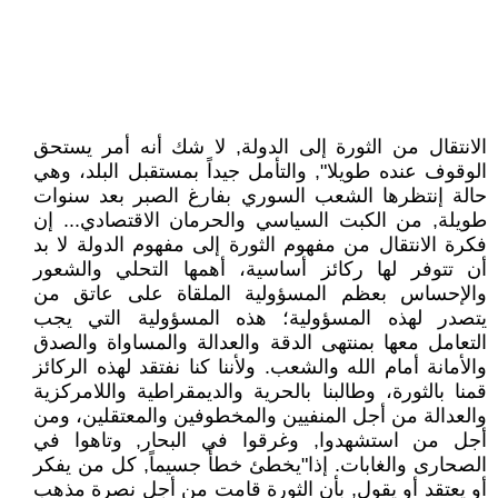
الانتقال من الثورة إلى الدولة, لا شك أنه أمر يستحق
الوقوف عنده طويلا", والتأمل جيداً بمستقبل البلد، وهي
حالة إنتظرها الشعب السوري بفارغ الصبر بعد سنوات
طويلة, من الكبت السياسي والحرمان الاقتصادي... إن
فكرة الانتقال من مفهوم الثورة إلى مفهوم الدولة لا بد
أن تتوفر لها ركائز أساسية، أهمها التحلي والشعور
والإحساس بعظم المسؤولية الملقاة على عاتق من
يتصدر لهذه المسؤولية؛ هذه المسؤولية التي يجب
التعامل معها بمنتهى الدقة والعدالة والمساواة والصدق
والأمانة أمام الله والشعب. ولأننا كنا نفتقد لهذه الركائز
قمنا بالثورة، وطالبنا بالحرية والديمقراطية واللامركزية
والعدالة من أجل المنفيين والمخطوفين والمعتقلين، ومن
أجل من استشهدوا, وغرقوا في البحار, وتاهوا في
الصحارى والغابات. إذا"يخطئ خطأً جسيماً, كل من يفكر
أو يعتقد أو يقول, بأن الثورة قامت من أجل نصرة مذهب