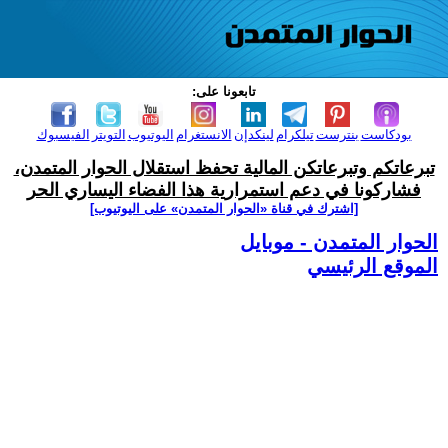
تابعونا على:
بودكاست
بنترست
تيلكرام
لينكدإن
الانستغرام
اليوتيوب
التويتر
الفيسبوك
تبرعاتكم وتبرعاتكن المالية تحفظ استقلال الحوار المتمدن،
فشاركونا في دعم استمرارية هذا الفضاء اليساري الحر
[اشترك في قناة ‫«الحوار المتمدن» على اليوتيوب]
الحوار المتمدن - موبايل
الموقع الرئيسي