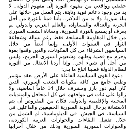
حقيقي وواقعي من مفهوم الثورة إلى مفهوم الدولة.. لا
بد من وجود دعائم قوية وثابتة، يتم العمل من خلالها على
بناء سوريا. ولا بد من التذكير.. بأننا قمنا بالثورة من أجل
الحرية والعدالة والمساواة، والعالم العربي والدولي لم
يعرف أو يسمع بالثورة السورية، ومعاناة الشعب السوري
من خلال المقاومة المسلحة فقط رغم بسالة وشجاعة
الثوار في السنوات الأولى، وإنما أيضاً من خلال
السياسيين الشرفاء من كل المكونات، والذين وقفوا بقوة
وحزم مع قضية وطنهم وشعبهم السوري الجريح، وليس
من أجل أي شيء آخر.. وإذا أردنا الانتقال من الثورة
لنظام الدولة فعلينا اتباع ما يلي:
- دعوة القوى السياسية الفاعلة على الأرض لعقد مؤتمر
وطني جامع من كافة مكونات الشعب السوري، الذين
كان لهم دور بارز ومشرف خلال 14 عاماً الماضية، ولا
زالوا على ثبات في مواقفهم في كل المحافل والمنتديات
المحلية والإقليمية والدولية. فكان من المفروض أن يتم
الاستعانة برجال الدولة السورية الحقيقيين والفاعلين في
السياسة، في الجيش، في الدبلوماسية، لم الشمل من
خلال تفعيل اللقاءات والحوارات العربية الكوردية،
والحوارات السورية السورية وذلك من خلال أحزابها