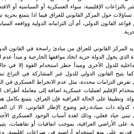
اشر بالنزاعات الإقليمية، سواء العسكرية أو السياسية أو الاقت
ساؤلات حول المركز القانوني للعراق فيما اذا يتمتع بحرية 
قواعد القانون الدولي، أم أن التزاماته الدولية وواقعه السيا
رية.
د المركز القانوني للعراق من مبادئ راسخة في القانون الدو
ة الذي يخول الدولة حرية اتخاذ مواقفها الخارجية و مبدأ عدم 
اخلية للدول الأخرى ومبدأ حظر استخدام القوة إلا في حال
ا يتيح القانون الدولي للدول غير المشاركة في النزاع تب
تي تفرض التزامات محددة، مثل عدم الانخراط العسكري في ال
تخدام الإقليم لعمليات عسكرية اضافة إلى معاملة أطراف ا
اة. وتطبيقا على الحالة العراقية فإن العراق، يتمتع بكامل ه
ت كدولة ذات سيادة.رغم وضوح الإطار القانوني، الا ان الع
تبني حياد فعلي، وذلك لعدة أسباب الوجود العسكري الأجن
ة على الأراضي العراقية، بموجب اتفاقيات أو تفاهمات، يثي
درته على منع استخدام أراضيه في صراعات إقليمية, وع