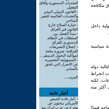
التحديات الدستورية وأفاق
اق مكافحة
التفعيل
-
القانون الدولي البيئي
والتحديات العالمية للتغير
المناخي
-
حيازة السلاح خارج
لية داخل
القانون في العراق
-
مبدأ الفصل بين
السلطات في النظام
الدستوري للعراق
لة سياسية
-
-إصلاح التشريعات
العراقية: ضرورة ملحة
لمواكبة التحول الديمقر ...
-
المسؤولية التقصيرية
عن الاضرار التي تلحق
الية دولة
بالمباني
ات انخراط
المزيد.....
عات، لكنه
أكثر منه
أخبار عامة
-
-كبار قادة الجيش
الأمريكي يبحثون عن
جه قيودًا
مخرج من حرب إيران مع