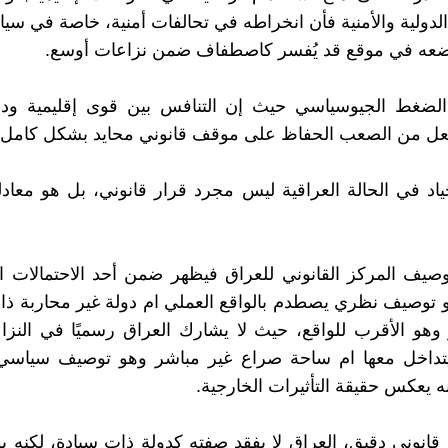
 الدولية والأمنية فأن انخراطه في تحالفات أمنية، خاصة في سي
يضعه في موقع قد يُفسر كاصطفاف ضمن نزاعات أوسع.
الضغط الجيوسياسي حيث إن التنافس بين قوى إقليمية ودو
جعل من الصعب الحفاظ على موقف قانوني محايد بشكل كامل.
لحياد في الحالة العراقية ليس مجرد قرار قانوني، بل هو معاد
صيف المركز القانوني للعراق فيظهر ضمن أحد الاحتمالات الت
 توصيف نظري يصطدم بالواقع العملي ام دولة غير محاربة ذ
وهو الأقرب للواقع، حيث لا يشارك العراق رسميًا في النزا
 ويتداخل معها ام ساحة صراع غير مباشر وهو توصيف سياسي 
ه يعكس حقيقة التأثيرات الخارجية.
انوني دقيق، العراق لا يفقد صفته كدولة ذات سيادة، لكنه يوا