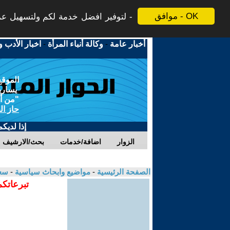
موافق - OK
لتوفير افضل خدمة لكم ولتسهيل عملي
أخبار عامة
-
وكالة أنباء المرأة
-
اخبار الأدب و
الموقع
يسارية
"من أج
حاز ال
إذا لديك
الزوار
اضافة/خدمات
بحث/الارشيف
الصفحة الرئيسية
-
مواضيع وابحاث سياسية
-
سع
تبرعاتكم