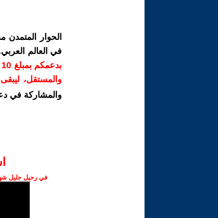
الحوار المتمدن م
في العالم العربي
ب
والمستقل، ليبقى ص
والمشاركة في دع
ا‫
في رحيل جليل شهبا