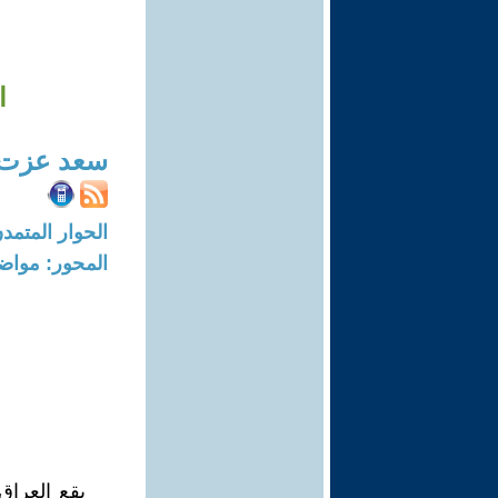
ا
سعد عزت 
الحوار المتمدن-العدد: 8685 - 26
المحور: مواض
يقع العراق