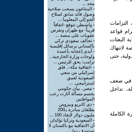
محد ...
-
البنتاغون يسحب صلاحية
وصول قائد سابق لسلاح
الجو إلى المعلوما ...
التزامات
-
واشنطن تتوقع -اتفاقاً
قريباً- مع طهران وتفرض
ام قواعد
عقوبات على منصة ...
ة البعثات
-
تحالف سعودي تركي
باكستاني برسائل إقليمية
ة لانتهاك
-
أبدى إعجابه بأعمدة
ولية، حتى
ولوحات وزارة الخارجية..
ترامب: يحق للرئيس ...
-
-اتفاقية مكة-.. قلق
إسرائيلي من سعي
السعودية لعمق
ل في ضعف
استراتيجي. ...
-
مصر.. بيان حكومي
ة، تداخل
يحسم مسألة أثارت رعب
المواطنين
-
دي كابريو وبيزوس
يطلقان مبادرة بـ200
ة الكاملة
مليون دولار لإنقاذ 100 ...
-
السعودية وتركيا تؤكدان
أن الاتفاقية مع باكستان لا
تستهدف دول ...