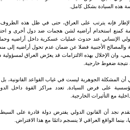
ة هذه السيادة بشكل كامل.
لإطار فإنه يترتب على العراق، حتى في ظل هذه الظروف، 
همة كمنع استخدام أراضيه لشن هجمات ضد دول أخرى و احتر
دولي الإنساني عند حدوث عمليات عسكرية داخل أراضيه وحماي
ة والمصالح الأجنبية فضلا عن ضمان عدم تحول أراضيه إلى منص
يمي، وان الإخلال بهذه الالتزامات قد يعرّض العراق لمسؤولية د
 نتيجة ضغوط خارجية.
أن المشكلة الجوهرية ليست في غياب القواعد القانونية، ب
مؤسسية على فرض السيادة, تعدد مراكز القوة داخل الدول
اخلية مع التأثيرات الخارجية.
قدم نجد أن القانون الدولي يفترض دولة قادرة على السيطر
، بينما الواقع العراقي لا ينسجم دائمًا مع هذا الافتراض.