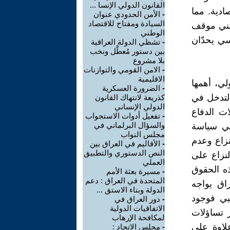
القانون الدولي الإنسا ...
صادية. مما
-
الأمن الحدودي عنوان
السيادة ومفتاح للاقتصاد
تبني موقف
الوطني
سي يحدّان
-
تشظي الدولة العراقية
بين دستور مُعطَّل ونخب
بلا مشروع
-
الامن القومي والتوازنات
الاقليمية
لي، أهمها
-
الضرورة العسكرية
التدخل في
كذريعة لانتهاك القانون
الدولي الإنساني
ات الدفاع
-
تفعيل أدوات الاستجواب
والسؤال البرلماني في
ني سياسة
مجلس النواب
نزاع وعدم
-
الأقاليم في العراق بين
النص الدستوري والتطبيق
لنزاع على
العملي
ذه الحقوق
-
مسيرة بعثة الأمم
المتحدة في العراق : دعم
راق يواجه
الدولة وبناء الاستق ...
بي فوجود
-
دور العراق في
الاتفاقيات الدولية
ر تساؤلات
لمكافحة الإرهاب
لاوة على
-
مجلس الاتحاد :