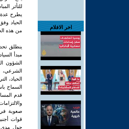
للتأثر المب
يطرح عدة ت
الحياد وفق 
اخر الافلام
من هذه الح
ينطلق تحدي
مبدأ السياد
الشؤون الد
الشرعي، كم
الحياد، ال
السماح باس
قدم المساو
والالتزاما
صعوبة في 
قوات أجنبي
حول مدى ق