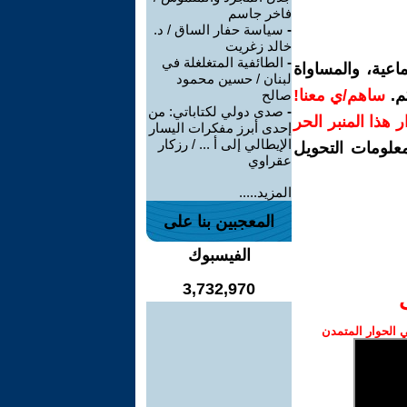
فاخر جاسم
-
سياسة حفار الساق / د.
خالد زغريت
-
الطائفية المتغلغلة في
اعية، والمساواة
لبنان / حسين محمود
م.
ساهم/ي معنا!
صالح
-
صدى دولي لكتاباتي: من
رار هذا المنبر الحر
إحدى أبرز مفكرات اليسار
الإيطالي إلى أ ... / رزكار
معلومات التحويل
عقراوي
المزيد.....
المعجبين بنا على
الفيسبوك
3,732,970
الحوار المتمدن