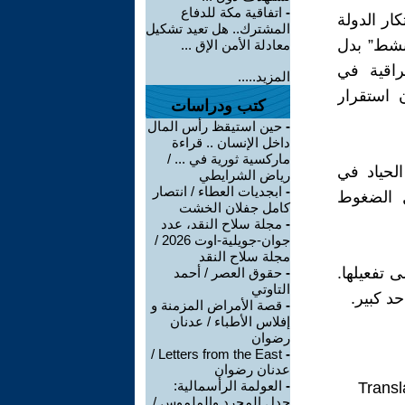
-
اتفاقية مكة للدفاع
كار الدولة
المشترك.. هل تعيد تشكيل
لنشط” بدل
معادلة الأمن الإق ...
عراقية في
المزيد.....
 استقرار
كتب ودراسات
-
حين استيقظ رأس المال
داخل الإنسان .. قراءة
ماركسية ثورية في ... /
الحياد في
رياض الشرايطي
-
ابجديات العطاء / انتصار
ل الضغوط
كامل جفلان الخشت
-
مجلة سلاح النقد، عدد
جوان-جويلية-اوت 2026 /
مجلة سلاح النقد
 تفعيلها.
-
حقوق العصر / أحمد
التاوتي
د كبير.
-
قصة الأمراض المزمنة و
إفلاس الأطباء / عدنان
رضوان
Letters from the East /
-
عدنان رضوان
-
العولمة الرأسمالية:
Transl
جدل المجرد والملموس /