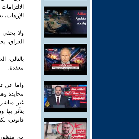
الالتزامات
الإرهاب، 
ولا يخفى 
العراق، ي
بالتالي، ا
معقدة.
واما عن تو
محايدة وهو
غير مباشر 
يتأثر بها
قانوني، لكن
من منظور ق