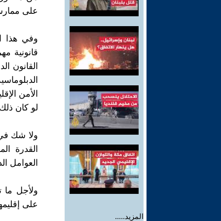
على ممارس
وفي هذا ا
قانونية م
القانون ال
الدبلوماسي
الأمن الإقل
لو كان ذلك
ولا شك في 
القدرة ال
العوامل الد
ولأجل ما ت
على إقليمها
المزيد.....