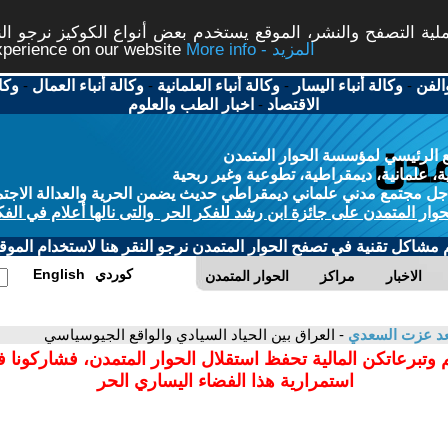
ة التصفح والنشر، الموقع يستخدم بعض أنواع الكوكيز نرجو النق
More info - المزيد
experience on our website
الفن
-
وكالة أنباء اليسار
-
وكالة أنباء العلمانية
-
وكالة أنباء العمال
-
وكا
الاقتصاد
-
اخبار الطب والعلوم
 الرئيسي لمؤسسة الحوار المتمدن
، علمانية، ديمقراطية، تطوعية وغير ربحية
ل مجتمع مدني علماني ديمقراطي حديث يضمن الحرية والعدالة الاجتم
حوار المتمدن على جائزة ابن رشد للفكر الحر والتى نالها أعلام في الفك
م مشاكل تقنية في تصفح الحوار المتمدن نرجو النقر هنا لاستخدام الموقع
كوردي
English
الاخبار
مراكز
الحوار المتمدن
د عزت السعدي
- العراق بين الحياد السيادي والواقع الجيوسياسي
 وتبرعاتكن المالية تحفظ استقلال الحوار المتمدن، فشاركونا 
استمرارية هذا الفضاء اليساري الحر