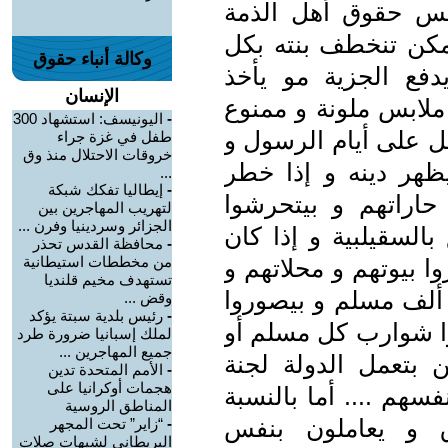
بنفس حقوق أهل الذمة
ممكن تنخطف بنته بكل
وكالة أنباء حقوق
فع الجزية مو يأخذ
الإنسان
لابس ملونة و ممنوع
-
اليونيسف: استشهاد 300
ل على أيام الرسول و
طفل في غزة جراء
خروقات الاحتلال منذ وق
ظهر دينه و إذا خطر
...
-
إيطاليا تفكك شبكة
 حاراتهم و بيتحرشوا
لتهريب المهاجرين بين
الجزائر وسردينيا وفرن ...
السقيلبية و إذا كان
-
محافظة القدس تحذر
من مخططات استيطانية
ا بيوتهم و محلاتهم و
تستهدف مخيم قلنديا
ا ألف مسلم و بيصوروا
وقض ...
-
رئيس بلدية سبتة يؤكد
وا شوارب كل مسلم أو
لملك إسبانيا ضرورة طرد
جميع المهاجرين ...
 بتعمل الدولة لجنة
-
الأمم المتحدة تدين
هجمات أوكرانيا على
هم .... أما بالنسبة
المناطق الروسية
 و يعاملون بنفس
-
“زاير” تحت المجهر
البريطاني لشبهات صلات