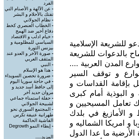
الفرد
-
عن الآلهة و الأصنام التي
تفتك بالأحلام و البشر
-
نظام الجولاني
-
الخطاب العنصري كخط
دفاع أخير ضد الهمج
-
خيام ادلب و الاقتصاد
و للشريعة الإسلامية
السياسي للمظلومية و
بيزنس الثورة
اح بالدعوات للشريعة
-
صورة الآخر و العدو عند
المثقف العربي
رع المدن العربية ....
-
النبي
-
هذا هو الإسلام
وارع و توقف السير
-
ضرورة تحصين السويداء
-
في حاجة سوريا اليوم
بل بإقامة القداسات و
إلى حافظ أسد جديد و
 و البوذية أمام كبرى
مروان حديد آخر
-
حفلة استمناء جماعي
 تعامل المسيحيين و
لشبيحة الجولاني
-
المجتمع السوري نحو
ط و الأمازيغ في بلدك
طهرانية عنيفة تكرس
الفاشية الحاكمة
 و امريكا الشماليه و
-
إبطاء النمو Degrowth
 الأرضية ما عدا الدول
المزيد.....