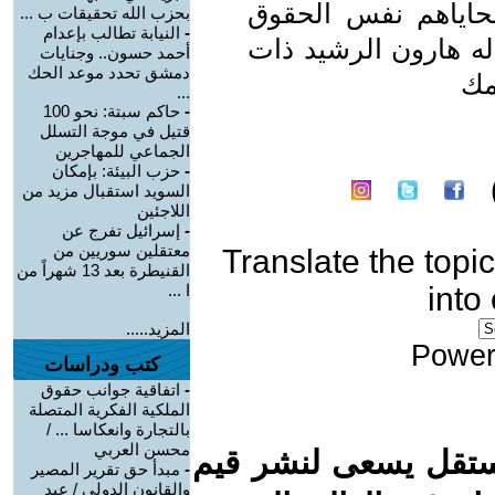
 ضحاياهم نفس الحقوق
بحزب الله تحقيقات ب ...
-
النيابة تطالب بإعدام
اله هارون الرشيد ذات
أحمد حسون.. وجنايات
دمشق تحدد موعد الحك
مك
...
-
حاكم سبتة: نحو 100
قتيل في موجة التسلل
الجماعي للمهاجرين
-
حزب البيئة: بإمكان
السويد استقبال مزيد من
اللاجئين
-
إسرائيل تفرج عن
معتقلين سوريين من
Translate the topic
القنيطرة بعد 13 شهراً من
into
ا ...
المزيد.....
Power
كتب ودراسات
-
اتفاقية جوانب حقوق
الملكية الفكرية المتصلة
بالتجارة وانعكاسا ... /
محسن العربي
ستقل يسعى لنشر قيم
-
مبدأ حق تقرير المصير
والقانون الدولي / عبد