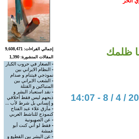
ي الحر
ا ظلمك
إجمالي القراءات: 9,608,471
المقالات المنشورة: 1,390
-
الصغار في حروب الكبار
-
النظام الايراني بين
نموذجي فيتنام و صدام
-
الشعب الايراني بين
المتباكين و القتلة
-
نقد استعباد البشر و
ذبحهم ليس فقط أخلاقي
و إنساني بل شرط لأب ...
-
مأزق علاء عبد الفتاح
كنموذج للناشط العربي
-
عن الصهيونية
-
فقط لو أني كنت أبو
عمشة
-
عن البشر بين القطيع و