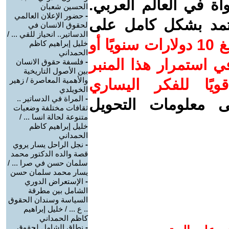
واة في العالم العربي.
الحسين شعبان
-
حضور الإعلان العالمي
عتمد بشكل كامل على
لحقوق الانسان في
الدساتير.. انحياز للقي ... /
ساهم/ي معنا! بدعمكم بمبلغ 10 دولارات سنويًا أو
خليل إبراهيم كاظم
الحمداني
 استمرار هذا المنبر
-
فلسفة حقوق الانسان
بين الأصول التاريخية
والأهمية المعاصرة / زهير
ويًا للفكر اليساري
الخويلدي
-
المراة في الدساتير ..
ى معلومات التحويل
ثقافات مختلفة وضعيات
متنوعة لحالة انسا ... /
خليل إبراهيم كاظم
الحمداني
-
نجل الراحل يسار يروي
قصة والده الدكتور محمد
سلمان حسن في صرا ... /
يسار محمد سلمان حسن
-
الإستعراض الدوري
الشامل بين مطرقة
السياسة وسندان الحقوق
.. ع ... / خليل إبراهيم
كاظم الحمداني
-
نطاق الشامل لحقوق