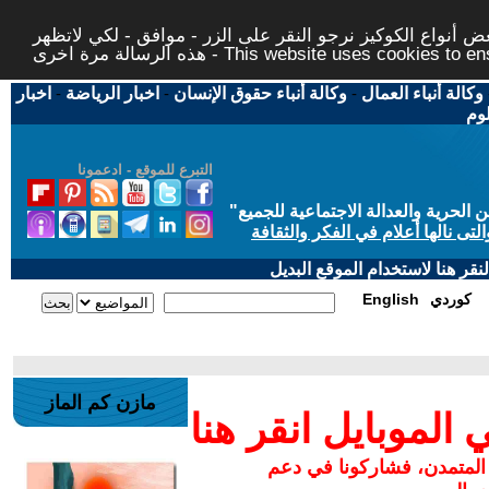
 أنواع الكوكيز نرجو النقر على الزر - موافق - لكي لاتظهر
This website uses cookies to ensure you ge
وكالة أنباء العمال
-
وكالة أنباء حقوق الإنسان
-
اخبار الرياضة
-
اخبار
لوم
التبرع للموقع - ادعمونا
حرية والعدالة الاجتماعية للجميع
"
تى نالها أعلام في الفكر والثقافة
قر هنا لاستخدام الموقع البديل
كوردي
English
مازن كم الماز
لموبايل انقر هنا
 المتمدن، فشاركونا في دعم