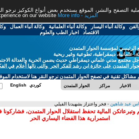
ة التصفح والنشر، الموقع يستخدم بعض أنواع الكوكيز نرجو النق
More info - المزيد
experience on our website
الفن
-
وكالة أنباء اليسار
-
وكالة أنباء العلمانية
-
وكالة أنباء العمال
-
وكا
الاقتصاد
-
اخبار الطب والعلوم
 الرئيسي لمؤسسة الحوار المتمدن
، علمانية، ديمقراطية، تطوعية وغير ربحية
ل مجتمع مدني علماني ديمقراطي حديث يضمن الحرية والعدالة الاجتم
حوار المتمدن على جائزة ابن رشد للفكر الحر والتى نالها أعلام في الفك
م مشاكل تقنية في تصفح الحوار المتمدن نرجو النقر هنا لاستخدام الموقع
كوردي
English
الاخبار
مراكز
الحوار المتمدن
اس عبد شاهين
- فخر واعتزاز بشهيدنا الفيلي
 وتبرعاتكن المالية تحفظ استقلال الحوار المتمدن، فشاركونا 
استمرارية هذا الفضاء اليساري الحر