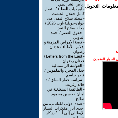
رياض الشرايطي
معلومات التحويل
-
ابجديات العطاء / انتصار
كامل جفلان الخشت
-
مجلة سلاح النقد، عدد
جوان-جويلية-اوت 2026 /
مجلة سلاح النقد
-
حقوق العصر / أحمد
التاوتي
-
قصة الأمراض المزمنة و
إفلاس الأطباء / عدنان
رضوان
Letters from the East /
-
الحوار المتمدن
عدنان رضوان
-
العولمة الرأسمالية:
جدل المجرد والملموس /
فاخر جاسم
-
سياسة حفار الساق / د.
خالد زغريت
-
الطائفية المتغلغلة في
لبنان / حسين محمود
صالح
-
صدى دولي لكتاباتي: من
إحدى أبرز مفكرات اليسار
الإيطالي إلى أ ... / رزكار
عقراوي