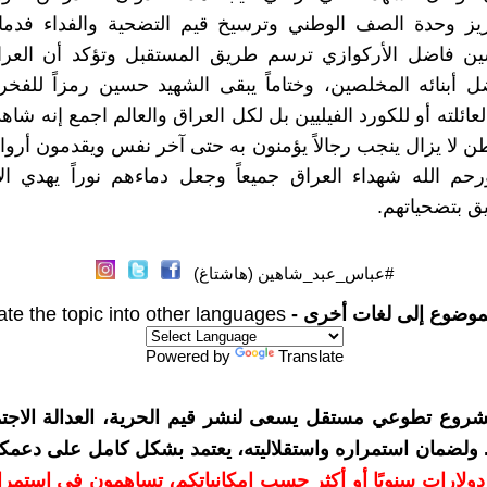
عزيز وحدة الصف الوطني وترسيخ قيم التضحية والفداء فدما
ن فاضل الأركوازي ترسم طريق المستقبل وتؤكد أن العر
ل أبنائه المخلصين، وختاماً يبقى الشهيد حسين رمزاً للفخر 
ائلته أو للكورد الفيليين بل لكل العراق والعالم اجمع إنه شا
طن لا يزال ينجب رجالاً يؤمنون به حتى آخر نفس ويقدمون أروا
 ورحم الله شهداء العراق جميعاً وجعل دماءهم نوراً يهدي ال
ق بتضحياتهم.
#عباس_عبد_شاهين (هاشتاغ)
موضوع إلى لغات أخرى -
ate the topic into other languages
Powered by
Translate
شروع تطوعي مستقل يسعى لنشر قيم الحرية، العدالة الاجتم
. ولضمان استمراره واستقلاليته، يعتمد بشكل كامل على دعمك
دعمكم بمبلغ 10 دولارات سنويًا أو أكثر حسب إمكانياتكم، تساهمون في استم