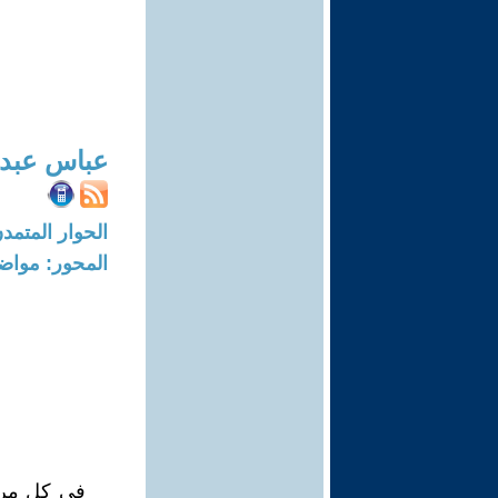
عباس عبد
الحوار المتمدن-العدد: 8665 - 6
المحور: مواض
في كل مرة 