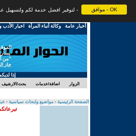
موافق - OK
لتوفير افضل خدمة لكم ولتسهيل عملي
أخبار عامة
-
وكالة أنباء المرأة
-
اخبار الأدب و
الموقع
يسارية
"من أج
حاز ال
إذا لديك
الزوار
اضافة/خدمات
بحث/الارشيف
الصفحة الرئيسية
-
مواضيع وابحاث سياسية
-
عب
تبرعاتكم