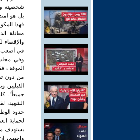
شخصيته وإي
بل هو امتد
فهذا المكو
معادلة الد
والإقصاء لك
في أصعب 
وفي مجلس 
الموقف فقد
من دون ترد
الفيليين و
جميعاً”. ك
الشهيد، لق
حدود الوطن 
لحماية ال
يستهدف مواق
واجبهم، إن 