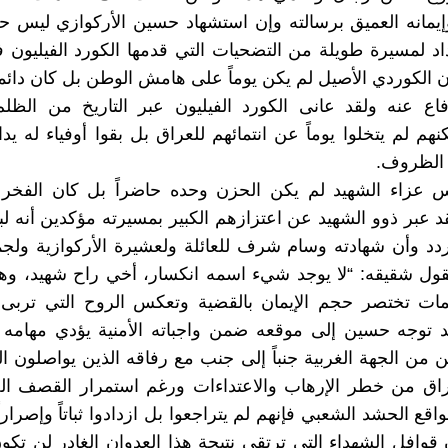
مانه العميق برسالته وإن استشهاد حسين الأركوازي ليس حدثا
اد لمسيرة طويلة من التضحيات التي قدمها الكورد الفيليون 
ن الكوردي الأصيل لم يكن يوماً على هامش الوطن بل كان دائم
فاع عنه ولقد عانى الكورد الفيليون عبر التاريخ من الظلم
نهم لم يتخلوا يوماً عن انتمائهم للعراق بل بقوا أوفياء له يد
الظروف.
عزاء الشهيد لم يكن الحزن وحده حاضراً بل كان الفخر أ
 عبر ذوو الشهيد عن اعتزازهم الكبير بمسيرته مؤكدين أنه ل
د وأن شهادته وسام شرف للعائلة ولعشيرة الأركوازية ولجم
يقول شقيقه: “لا يوجد شيء اسمه انكسار، أخي راح شهيد، وهذ
لمات تختصر حجم الإيمان بالقضية وتعكس الروح التي تربى 
د توجه حسين إلى موقعه ضمن واجباته الأمنية يؤدي مهامه 
من الجهة الغربية جنباً إلى جنب مع رفاقه الذين يواصلون اللي
عراق من خطر الإرهاب والاعتداءات ورغم استمرار القصف ال
ع الحشد الشعبي فإنهم لم يتراجعوا بل ازدادوا ثباتاً وإصراراً
قوافل الشهداء التي ترتقي نتيجة هذا العدوان الغادر لن تكون إ