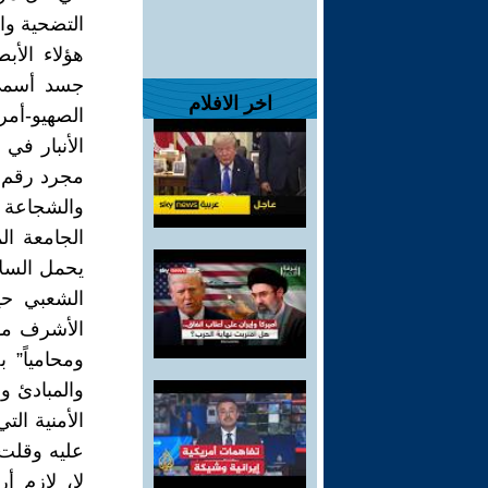
التضحية والو
هؤلاء الأ
جسد أسمى 
اخر الافلام
الصهيو-أم
الأنبار في
مجرد رقم 
يحمل السلا
الشعبي حي
الأشرف مؤم
ومحامياً” 
والمبادئ و
الأمنية الت
عليه وقلت 
لا، لازم 