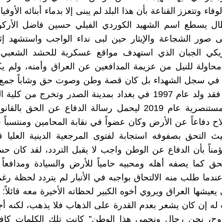
فاء وتتعزز القناعة بأن هذا البلد لم يبنى إلا بدماء أبنائه الأوفي
بطال يسطع اسم الشهيد الكوردي الفيلي حسين فاضل الأركو
صور الشجاعة والإيثار حين لبى نداء الواجب واستشهد إثر
ريكي الجبان الذي استهدف مواقع عسكرية للحشد الشعبي
 محاولة للنيل من عزيمة المدافعين عن العراق وأمنه، ولم ي
في سجل الشهداء بل كان قصة وطن وصوت حق وشاباً جمع ب
والشجاعة فقد ولد عام 1997 في بغداد بمدينة الصدر وتخرج من ك
الجامعة المستنصرية عام 2019 ليحمل رسالة الدفاع عن الحق ب
ح دفاعاً عن الأرض وكان عضواً في نقابة المحامين ومنتسباً
ث التحق بصفوفه استجابة لفتوى المرجعية الدينية العليا 
ناً بأن الدفاع عن الوطن واجب لا يقبل التردد، لقد كان حسي
بحق كما يصفه أهله ومحبيه حامياً للأرض والسيادة ومدافعاً
عندما طلب منه الالتحاق بواجبه في الأنبار لم يتردد لحظة رغ
ي يعيشها العراق ويروي أخوه الكبير لحظاته الأخيرة معه قائلاً: 
له إن كان يشعر بعدم القدرة على الذهاب فلا يذهب، لكنه أج
أروح، نحن رجال ونحمي هذا الوطن” كانت تلك الكلمات كاف