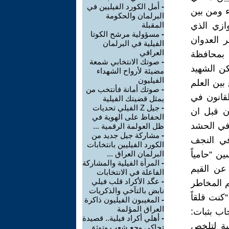
-
أمل الكورد الفيليين في
اء ومن بين
البرلمان والحكومة
ازي الذي
المقبلة
-
مسؤولية مرشح الكوتا
 العدوان
الفيلية في البرلمان
العراقي
 بمحافظة
-
صوتك الانتخابي شمعة
كن الشهيد
مضيئة لأرواح الشهداء
الفيليون
ين العلم
-
صوتك أمانة فأنتخب من
لية القانون في
يمثل قضيتك الفيلية
-
جيل Z الفيلي تحديات
القانون قبل ان
الحفاظ على الهوية في
 في الحشد
ظل العولمة الرقمية ...
-
مشاركة جيل جديد من
في النجف
الكورد الفيليين بانتخابات
ن “حامياً
البرلمان العراق ...
-
المرأة الفيلية والمشاركة
 عن القيم
الفاعلة في الانتخابات
-
عگد الأكراد قلب فيلي
م المخاطر
نابض بالتآخي والذكريات
“كنت قلقاً
-
المغيبون الفيليون ذاكرة
العراق المؤلمة
اب بثبات:
-
أهلي أكراد فيلية.. قصيدة
ية لتلخص
تحاكي وجع شعب وتوثق