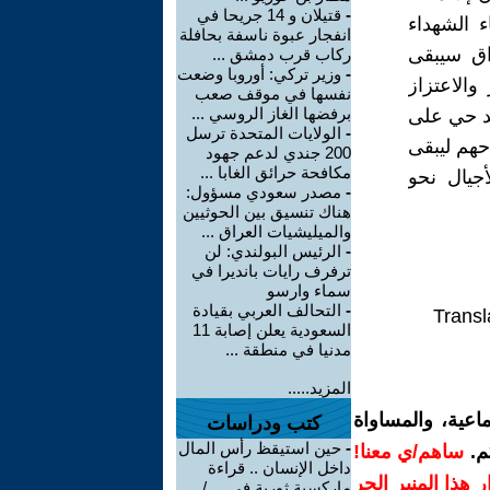
-
قتيلان و 14 جريحا في
ء الشهداء
انفجار عبوة ناسفة بحافلة
اق سيبقى
ركاب قرب دمشق ...
-
وزير تركي: أوروبا وضعت
والاعتزاز
نفسها في موقف صعب
برفضها الغاز الروسي ...
هد حي على
-
الولايات المتحدة ترسل
حهم ليبقى
200 جندي لدعم جهود
مكافحة حرائق الغابا ...
أجيال نحو
-
مصدر سعودي مسؤول:
هناك تنسيق بين الحوثيين
والميليشيات العراق ...
-
الرئيس البولندي: لن
ترفرف رايات بانديرا في
سماء وارسو
-
التحالف العربي بقيادة
Transl
السعودية يعلن إصابة 11
مدنيا في منطقة ...
المزيد.....
اعية، والمساواة
كتب ودراسات
-
حين استيقظ رأس المال
م.
ساهم/ي معنا!
داخل الإنسان .. قراءة
رار هذا المنبر الحر
ماركسية ثورية في ... /