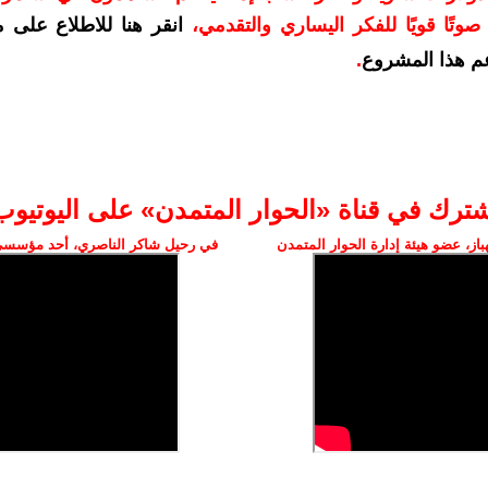
وتًا قويًا للفكر اليساري والتقدمي
،
انقر هنا للاطلاع على 
م هذا المشروع
.
شترك في قناة «الحوار المتمدن» على اليوتيوب
ز، عضو هيئة إدارة الحوار المتمدن
في رحيل شاكر الناصري، أحد مؤسسي 