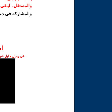
والمستقل، ليبقى ص
والمشاركة في دع
ا‫
في رحيل جليل شهبا