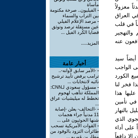
مأساة
ً معزولاً
-
الفيليون.. صرخة مكتومة
في العراق
بين التراب والسماء
-
مرصد الإعلام الفيلي
اً في قلب
عين مستقلة ترصد وتوثق
 والتهجير
قضايا الكُرد الفيل ...
افعون عنه
المزيد.....
يضاً سيد
أخبار عامة
بى الواجب
-
-الأمر سابق لأوانه-..
يع الكورد
ترامب يرفض تأييد ترشيح
نائبه لانتخابات ...
ا فخر لنا
-
مسؤول سعودي لـCNN:
عليها هذا
المملكة تتأهب لهجوم
تخطط له ميليشيات عراق
في تأمين
...
-
-التحالف- يعلن -إصابة
ل بالنهار
11 مدنياً جراء هجمات
جوي الذي
شنها الحوثيون على ...
-
القوات الأمريكية تسحب
 على أداء
طائرات التزود بالوقود من
لا دافعاً
مطار بن غوريو ...