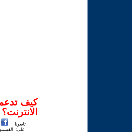
كيف تدعم-
الانترنت؟
تابعونا
على:
الفيسب