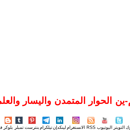
ين الحوار المتمدن واليسار والعلم
وك
التويتر
اليوتيوب
RSS
الانستغرام
لينكدإن
تيلكرام
بنترست
تمبلر
بلوكر
فل