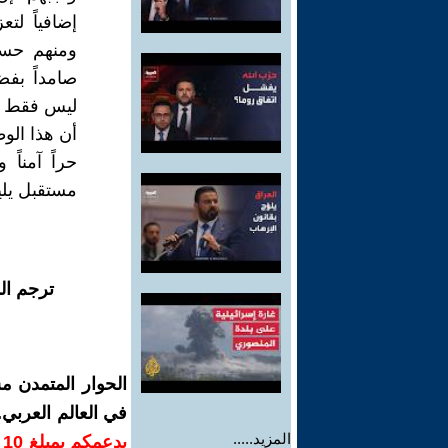
إضافياً لت
ومنهم حسي
صامداً بفض
ليس فقط لع
أن هذا الو
حراً آمناً
مستقبل يلي
ترجم ال
الحوار المتمدن م
في العالم العربي
المزيد.....
ب