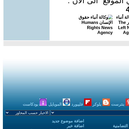
موقع الى الان :
بنترست
بلوكر
فليبورد
الموبايل
بودكاست
اضافة موضوع جديد
التضامنية
اضافة خبر