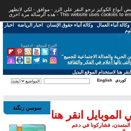
 أنواع الكوكيز نرجو النقر على الزر - موافق - لكي لاتظهر
This website uses cookies to ensure you ge
وكالة أنباء العمال
-
وكالة أنباء حقوق الإنسان
-
اخبار الرياضة
-
اخبار
لوم
التبرع للموقع - ادعمونا
حرية والعدالة الاجتماعية للجميع
"
تى نالها أعلام في الفكر والثقافة
قر هنا لاستخدام الموقع البديل
كوردي
English
سوسن زنگنة
لموبايل انقر هنا
 المتمدن، فشاركونا في دعم