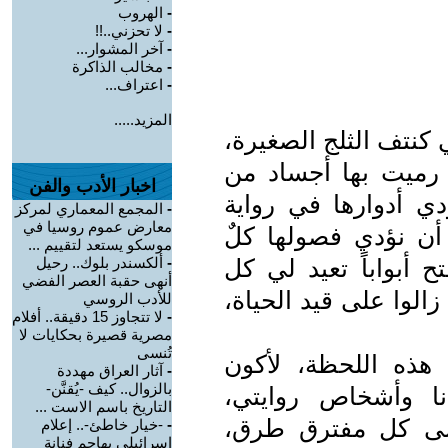
-
الهروب
-
لا تحزني..!!
-
آخر المشوار...
-
مخالب الذاكرة
-
اعتراف...
المزيد.....
كنتف الثلج الصغيرة،
ميت بها أجساد من
اخبار الأدب والفن
ي أدوارها في رواية
-
المجمع المعماري لمركز
معارض عموم روسيا في
 أن نؤدي فصولها كلٌ
موسكو يستعد لتقييم ...
أبواباً تعيد لي كل
-
ألكسندر بلوك.. رحيل
أنهى حقبة العصر الفضي
الوا على قيد الحياة،
للأدب الروسي
-
لا تتجاوز 15 دقيقة.. أفلام
مصرية قصيرة بحكايات لا
تُنسى
هذه اللحظة، لأكون
-
آثار العراق مهددة
بالزوال.. كيف -يُقنَّن-
ا وأشخاص روايتي،
التاريخ باسم الاست ...
لى كل مفترق طرق،
-
-خيار خاطئ-.. إعلام
إسرائيلي يهاجم فنانة