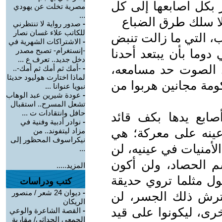
 بكل اصابعها إلى كل
مصرية تخلت عن يهودي
...
لا سلك طرق الضباع
-
صدور رواية لا تنتظرني
للكاتب علاء غسان نصار
ب، التي ما زالت تنبض
-
الاشتراكات الشهرية في
-إنستغرام- تصبح مصدر
ي دوما بأن يبتعد أحدنا
دخل جديد.. تعرف ع ...
 الصوت حد مسامعه،
-
-أمك ثم أمك ثم أمك-..
لماذا اختارت هوليود حديثا
ومة مجانين هربوا من
نبويا عنوانا ...
-
عودة شيرين عبد الوهاب
تشعل المسرح.. استقبال
حافل وانتقادات ت ...
ابع يدها بكف قائد
-
نوادر أدبية وفنية في
ينه على معركة؛ هي
مزاد ليتفوند.. من
نيكراسوف المحظور إلى
أمنيات في عينيه، لن
...
م الحصاد، ولن أكون
المزيد.....
ول مثلما تروي حديقة
كتب ودراسات
-
ديوان 24 شعر / منصور
فترش ذلك الجسر، لن
الريكان
رى، ليكونوا على قيد
-
القصة الشاعرة والوعي
الجمعي الحداثي/ مقاربة