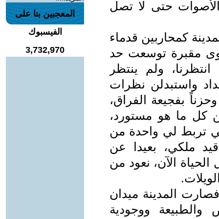
لأصوات حتى لا تصل
المعجبين بنا على
الفيسبوك
دينة كمحاربين قدماء
3,732,970
 سوى مقبرة توسعت حد
انتظرنا، ولم ينتظر
داد واستبدلن نظرات
حزناً بفجيعة الفراق،
 كل ما هو مستورد،
 تربط لي واحدة من
يد ملكي، بعيدا عن
لحياة الآن، نعود من
لويلات.
صارت المدينة ميدان
والطبيعة ووجودية