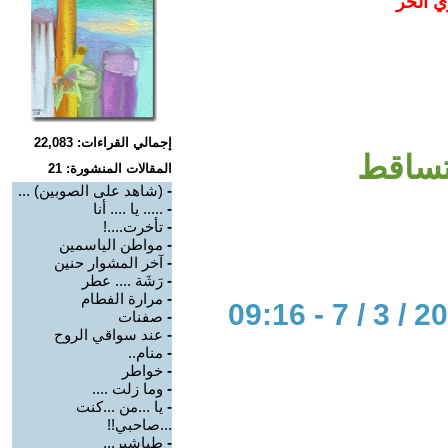
ي الحر
إجمالي القراءات: 22,083
تساقط
المقالات المنشورة: 21
-
(شاهد على الصوبين) ...
-
..... يا .... أنا
-
تأخرت....!
-
مواطن الياسمين
-
آخر المشوار حنين
-
رَشَة .... عطر
-
مرارة الفطام
-
صفنات
-
عند سواقي الروح
-
منام..
-
خواطر
-
وما زلت ....
-
يا ...من ...كنت
...صاحبي!!
-
طباشير...