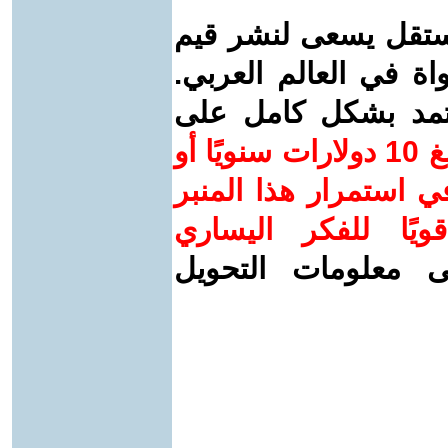
ستقل يسعى لنشر قيم
واة في العالم العربي.
عتمد بشكل كامل على
ساهم/ي معنا! بدعمكم بمبلغ 10 دولارات سنويًا أو
 استمرار هذا المنبر
ويًا للفكر اليساري
ى معلومات التحويل