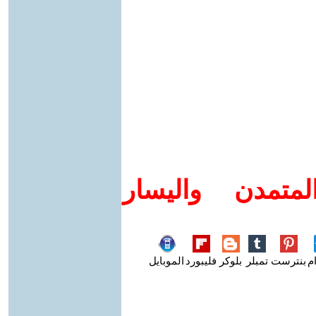
متمدن واليسار
م
بنترست
تمبلر
بلوكر
فليبورد
الموبايل