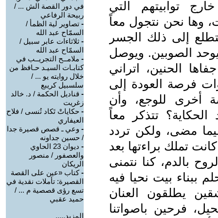
ارج توابيتهم التي
في دور القصة الش ... /
ربيحة الرفاعي
 وها نحن نتجول معاً
-
تصاوير لية الظمأ /
السمّاح عبد الله
تطلع إلى ذلك الجسر
-
ثلاثاءات عابر سبيل /
 يوحد الصوبين. ويوصل
السمّاح عبد الله
-
ملامــح التجريــب في
اها الحنين، اتراني
كتابـات السيـد حـافظ من
خلال روايته يو ... /
وات فرصة العودة إلى
سلسبيل كريبع
-
قناديل الحكمة / د. خالد
 أخرى للوجع، وأن
زغريت
-
حكاياتْ تَكاد تُنسى / فلاح
لحكاية؟ تتذكر معاً
العيفاري
يما مضى، ولكن تردد
-
وعي ـ قصص قصيرة جدا
/ حسين جداونه
كانت تملك براءتها بعد
-
ديوان 23 الحاوي
والعصفور / منصور
وح بالدم، كنا نتمنى
الريكان
-
كتاب «عين على القصة
لم ببناء بيت نحيا فيه
القصيرة: تأملات نقدية في
قين يطلقون العنان
تسع رؤى قصصية م ... /
حميد عقبي
يل، فرحين باصواتنا
المزيد.....