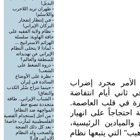
البديل!
-
طهران تريد اللاحرب
واللاسلم!
-
في إنتظار إنفجار
البرکان الإيراني!
-
نظام ولاية الفقيه على
حافة الهاوية: سلسلة
الهزائم الاستراتيج ...
-
لماذا لا يتخلى النظام
الإيراني عن تهديداته
للمنطقة والعالم؟
-
ذروة الضغط على
الشعب!
-
نظرة على الأوضاع
بر 2025 لم يعد الأمر مجرد إضراب
السائدة في إيران
-
حينما تنزاح سُتُر الكذب
ي ثاني أيام انتفاضة
والنفاق!
-
الشباب الإيراني.. طاقة
رة في قلب العاصمة.
متجددة تصنع خط
المواجهة ضد النظام!
 احتجاجاً على انهيار
-
من أجل إستخدام القضية
والميادين الرئيسية،
الفلسطينية لمآرب خاصة!
-
بعد کل ذلك الضجة
يب" التي يتبعها نظام
والصخب ولد النظام
الإيراني فأرا!