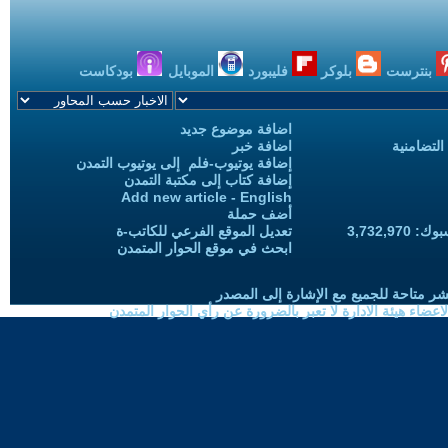
بنترست
بلوكر
فليبورد
الموبايل
بودكاست
اضافة موضوع جديد
التضامنية
اضافة خبر
إضافة يوتيوب-فلم إلى يوتيوب التمدن
إضافة كتاب إلى مكتبة التمدن
Add new article - English
أضف حملة
3,732,97
تعديل الموقع الفرعي للكاتب-ة
ابحث في موقع الحوار المتمدن
شر متاحة للجميع مع الإشارة إلى المصدر
ضاء هيئة الادارة لا تعبر بالضرورة عن رأي الحوار المتمدن