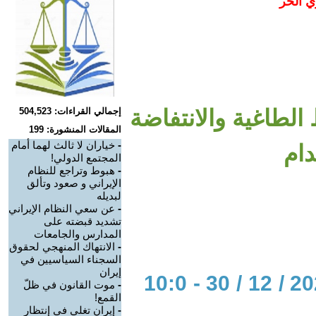
ي الحر
لطاغية والانتفاضة
إجمالي القراءات: 504,523
المقالات المنشورة: 199
-
خياران لا ثالث لهما أمام
دام
المجتمع الدولي!
-
هبوط وتراجع للنظام
الإيراني و صعود وتألق
لبديله
-
عن سعي النظام الإيراني
تشديد قبضته على
المدارس والجامعات
-
الانتهاك المنهجي لحقوق
السجناء السياسيين في
إيران
الحوار المتمدن-العدد: 8572 - 2025 / 12 / 30 - 10:0
-
موت القانون في ظلّ
القمع!
-
إيران تغلي في إنتظار