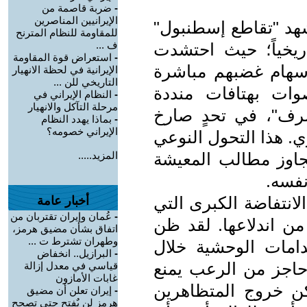
-
ضربة قاصمة من
الإيرانيين المناصرين
هد "تقاطع إسطنبول"
للمقاومة للنظام المترنح
ف ...
ريخياً؛ حيث احتشدت
-
استعراض قوة المقاومة
سهام غضبهم مباشرة
الإيرانية في لحظة الانهيار
التاريخي للن ...
وات بهتافات منددة
-
النظام الإيراني في
مرحلة التآکل والانهيار
شرف"، في تحدٍ صارخ
-
بماذا يهدد النظام
الإيراني خصومه؟
ي. هذا التحول النوعي
اوز مطالب المعيشة
المزيد.....
نفسه.
انتفاضة الكبرى التي
أخبار عامة
-
عُمان وإيران تقتربان من
من اندلاعها. لقد ظن
اتفاق بشأن مضيق هرمز،
وطهران تشترط ت ...
عدامات الوحشية خلال
-
البرازيل.. انخفاض
 حاجز من الرعب يمنع
قياسي في معدل إزالة
غابات الأمازون
ن خروج المتظاهرين
-
إيران تعلن أن مضيق
هرمز لن يٌفتح حتى تصحح