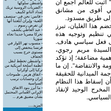
 أثبت للعالم أجمع أن
واشنطن سلوكها
-
الضربات الروسية تربك
اني أقوى من مشانق
إمداد الناتو لكييف
-
فانس: نحن في -منتصف
إلى طريق مسدود.
اللعبة- وإيران أبلغتنا أنها
م هذا الغليان، تبرز
لن تفرض رسوم ...
-
عبد العاطي يكشف
 تنظيم وتوجيه هذه
تحركا مصريا جديدا تجاه
سوريا
لى فعل سياسي هادف.
-
منسوب نهر اللوار في
فرنسا ينخفض إلى
لسيدة مريم رجوي،
مستوى حرج بسبب
أهمية مضاعفة؛ إذ تؤكد
الجفاف
-
واشنطن تخطط لنقل
ة والانتفاضة". إن ما
أنظمة أسلحة أمريكية من
تركيا إلى أوكرانيا
مة الميدانية للحقيقة
-
اتفاق هرمز.. طموحات
إيران وحسابات ترمب
«أن إسقاط هذا النظام
السياسية
-
ما أبرز بنود الاتفاق
لمخرج الوحيد لإنقاذ
الإيراني العُماني المحتمل
 السياسي.
بشأن مضيق هرم ...
المزيد.....