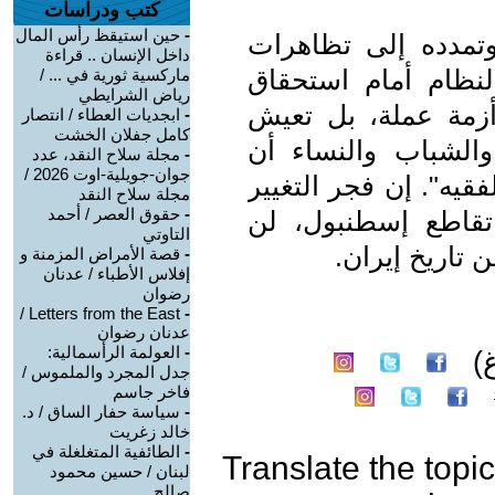
كتب ودراسات
-
حين استيقظ رأس المال
وتمدده إلى تظاهرات
داخل الإنسان .. قراءة
لنظام أمام استحقاق
ماركسية ثورية في ... /
رياض الشرايطي
أزمة عملة، بل تعيش
-
ابجديات العطاء / انتصار
كامل جفلان الخشت
الشباب والنساء أن
-
مجلة سلاح النقد، عدد
جوان-جويلية-اوت 2026 /
قيه". إن فجر التغيير
مجلة سلاح النقد
-
حقوق العصر / أحمد
تقاطع إسطنبول، لن
التاوتي
 تاريخ إيران.
-
قصة الأمراض المزمنة و
إفلاس الأطباء / عدنان
رضوان
Letters from the East /
-
عدنان رضوان
-
العولمة الرأسمالية:
)
جدل المجرد والملموس /
فاخر جاسم
-
سياسة حفار الساق / د.
خالد زغريت
-
الطائفية المتغلغلة في
Translate the topic
لبنان / حسين محمود
صالح