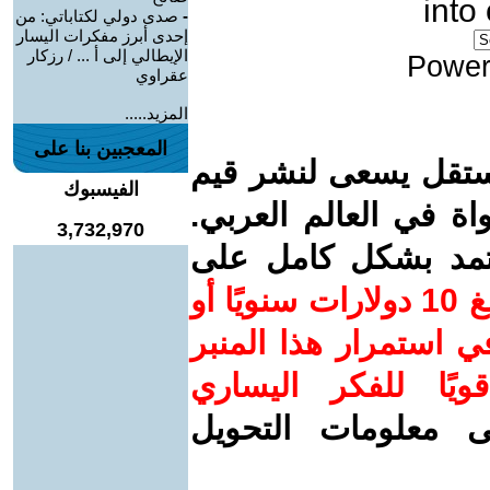
into
-
صدى دولي لكتاباتي: من
إحدى أبرز مفكرات اليسار
الإيطالي إلى أ ... / رزكار
Power
عقراوي
المزيد.....
المعجبين بنا على
ستقل يسعى لنشر قيم
الفيسبوك
واة في العالم العربي.
3,732,970
عتمد بشكل كامل على
ساهم/ي معنا! بدعمكم بمبلغ 10 دولارات سنويًا أو
 استمرار هذا المنبر
ويًا للفكر اليساري
ى معلومات التحويل