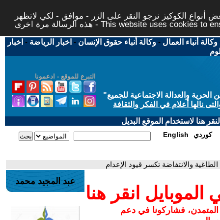
 أنواع الكوكيز نرجو النقر على الزر - موافق - لكي لاتظهر
This website uses cookies to ensure you ge
وكالة أنباء العمال
-
وكالة أنباء حقوق الإنسان
-
اخبار الرياضة
-
اخبار
لوم
التبرع للموقع - ادعمونا
حرية والعدالة الاجتماعية للجميع
"
تى نالها أعلام في الفكر والثقافة
قر هنا لاستخدام الموقع البديل
كوردي
English
طاغية والانتفاضة تكسر قيود الإعدام
عبد المجيد محمد
لموبايل انقر هنا
 المتمدن، فشاركونا في دعم