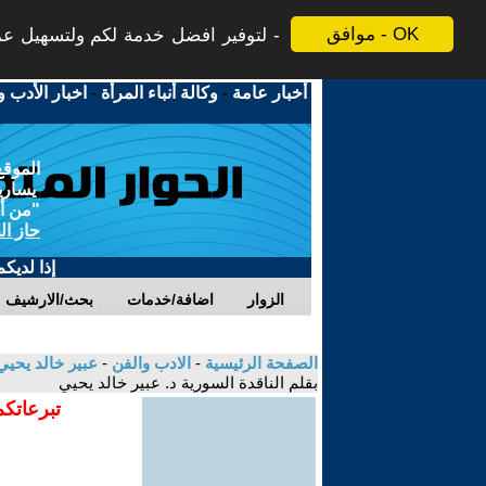
موافق - OK
لتوفير افضل خدمة لكم ولتسهيل عملي
أخبار عامة
-
وكالة أنباء المرأة
-
اخبار الأدب و
الموقع
يسارية
"من أج
حاز ال
إذا لديك
الزوار
اضافة/خدمات
بحث/الارشيف
الصفحة الرئيسية
-
الادب والفن
-
عبير خالد يحي
بقلم الناقدة السورية د. عبير خالد يحيي
تبرعاتكم