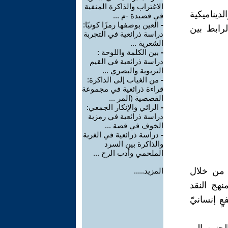
الاغتراب والذاكرة المنفية
ديناميكية
في قصيدة -م ...
-
العين بوصفها رمزًا كونيًا:
لرابط بين
دراسة ذرائعية في التجربة
الشعرية ...
-
بين الكلمة واللوحة :
دراسة ذرائعية في القيم
التربوية والبصري ...
-
من الغياب إلى الذاكرة:
قراءة ذرائعية في مجموعة
القصصية (المر ...
-
الرائي والإنكار الجمعي:
دراسة ذرائعية في رمزية
الخوف في قصة ...
-
دراسة ذرائعية في الغربة
والذاكرة بين السرد
الملحمي وأدب الرح ...
 من خلال
المزيد.....
نهج النقد
ٍ إنسانيّ