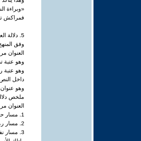
وهذا يتأكد
«وبراءة ا
فمراكش تتح
5. دلالة العنوان ضمن علم العتبة النصية :
وفق المنهج 
العنوان مر
وهو عتبة تد
وهو عتبة ر
داخل النص.
وهو عنوان 
ملخص دلالة 
العنوان مر
1. مسار حضاري: استعادة يوسف بن تاشفين والهوية المغربية العميقة.
2. مسار رمزي: الشمس – الضوء – البراءة – اللمعان.
3. مسار نفسي: العودة إلى أصل الذات عبر المكان المؤسس.