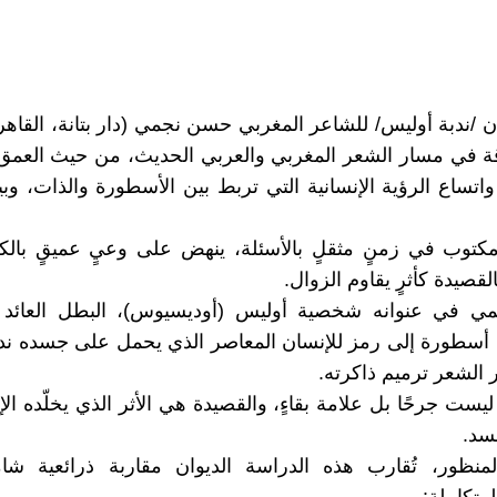
قة في مسار الشعر المغربي والعربي الحديث، من حيث العمق
واتساع الرؤية الإنسانية التي تربط بين الأسطورة والذات، وبي
كتوب في زمنٍ مثقلٍ بالأسئلة، ينهض على وعيٍ عميقٍ بالك
لقصيدة كأثرٍ يقاوم الزوال.
مي في عنوانه شخصية أوليس (أوديسيوس)، البطل العائد م
ن أسطورة إلى رمز للإنسان المعاصر الذي يحمل على جسده ندب
 الشعر ترميم ذاكرته.
 ليست جرحًا بل علامة بقاءٍ، والقصيدة هي الأثر الذي يخلّده ا
سد.
منظور، تُقارب هذه الدراسة الديوان مقاربة ذرائعية شا