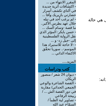
المقرر الانتهاء من ...
-
اكتشافات أثرية جديدة
في ألتاي تكشف أسرار
حضارتي بازيريك وأفا ...
-
لم يرغب أحد في نيله
 هي حالة
خلال عهد بطرس الأكبر..
ما قصة -وسام السك ...
-
حسن بايكر: المؤثر الذي
نقل الرواية الفلسطينية
إلى -جيل زد- و ...
-
-لا حاجة للاستيراد هذا
الموسم-.. سوريا تحقّق
الاكتفاء الذاتي ...
المزيد.....
كتب ودراسات
-
ديوان 24 شعر / منصور
الريكان
ته:
-
القصة الشاعرة والوعي
الجمعي الحداثي/ مقاربة
في دور القصة الش ... /
ربيحة الرفاعي
-
تصاوير لية الظمأ /
السمّاح عبد الله