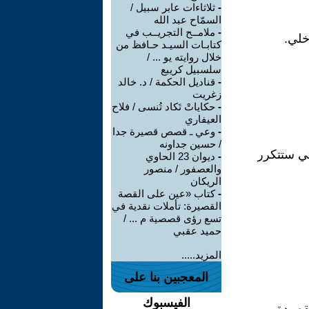
-
ثلاثاءات عابر سبيل /
السمّاح عبد الله
-
ملامــح التجريــب في
خلي.
كتابـات السيـد حـافظ من
خلال روايته يو ... /
سلسبيل كريبع
-
قناديل الحكمة / د. خالد
زغريت
-
حكاياتْ تَكاد تُنسى / فلاح
العيفاري
-
وعي ـ قصص قصيرة جدا
/ حسين جداونه
تي ستتكرر
-
ديوان 23 الحاوي
والعصفور / منصور
الريكان
-
كتاب «عين على القصة
القصيرة: تأملات نقدية في
تسع رؤى قصصية م ... /
حميد عقبي
المزيد.....
المعجبين بنا على
الفيسبوك