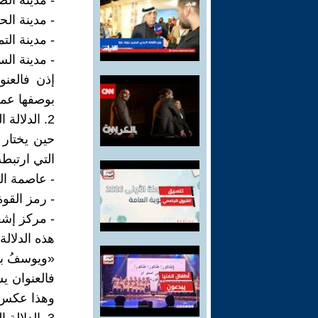
- مدينة الض
- مدينة ال
- مدينة الت
- مدينة ال
إذن فالعنو
بوصفها عمل
2. الدلالة الحضارية: استدعاء "العصر الذهبي"
حين يختار 
التي ارتبط
- عاصمة ال
- رمز القو
- مركز إشع
هذه الدلالة
«ويوسفُ بنُ
فالعنوان ي
وهذا عكس ا