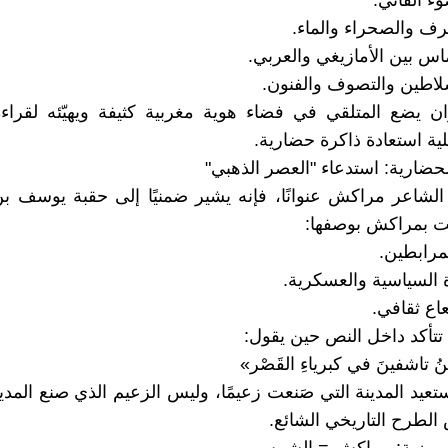
وء القاني.
حرف والصحراء والماء.
ماس بين الأمازيغي والعربي.
سلاطين والتصوف والفنون.
ان يضع المتلقي في فضاء هوية مغربية كثيفة ويهيّئه لقراء
ية استعادة ذاكرة حضارية.
الشاعر مراكش عنوانًا، فإنه يشير ضمنيًا إلى حقبة يوسف ب
ت بمراكش بوصفها:
مرابطين.
ة السياسية والعسكرية.
اع ثقافي.
 تتأكد داخل النص حين يقول:
 تاشفينَ في كبرياءِ القَصْر»
ستعيد المدينة التي صَنعت زعيمًا، وليس الزعيم الذي صنع الم
لطرح التاريخي الشائع.