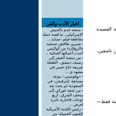
اخبار الأدب والفن
ة القصيدة
-
منتجه خدم بالجيش
الإسرائيلي.. ما قصة حملة
مقاطعة فيلم -سبايد ...
-
نسرين طافش تستعيد
«الروقان» من كواليس
ن تاشفين،
أحدث أعمالها الغنائية ...
-
من منصة الشعر إلى
رصيف دمشق.. الطفلة
شريفة حاج حسن في
مشهد ي ...
-
-نوفوستي-: موعد
مسابقة -إنترفيجن- في
السعودية لم يحدد بعد
-
من شقة غوركي إلى
متحف الشرق.. أربع
لوحات قاجارية نادرة
دينة فقط—
تُعرض ...
-
رئيس اللجنة الأمريكية
للفنون الجميلة: من