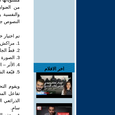
مستوياتها ا
من العنوان
والنفسية وا
النصوص جمي
تم اختيار خ
1. مراكش – المدينة كأنثى وذاكرة وحرارة حياة.
2. قطّ الجارة – الرغبة المؤجلة والمراقبة الحسية.
3. الصورة – الذاكرة والخلود عبر الضوء.
4. الأثر – الخلود عبر الكتابة.
اخر الافلام
5. قبّعة الشاعر – وعي الشاعر بالوجود الشعري في زمن الضجيج.
ويقوم الت
تفاعل المست
الذرائعي ا
سامٍ.