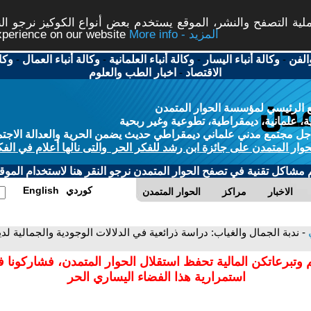
ة التصفح والنشر، الموقع يستخدم بعض أنواع الكوكيز نرجو النق
More info - المزيد
experience on our website
الفن
-
وكالة أنباء اليسار
-
وكالة أنباء العلمانية
-
وكالة أنباء العمال
-
وكا
الاقتصاد
-
اخبار الطب والعلوم
 الرئيسي لمؤسسة الحوار المتمدن
، علمانية، ديمقراطية، تطوعية وغير ربحية
ل مجتمع مدني علماني ديمقراطي حديث يضمن الحرية والعدالة الاجتم
حوار المتمدن على جائزة ابن رشد للفكر الحر والتى نالها أعلام في الفك
م مشاكل تقنية في تصفح الحوار المتمدن نرجو النقر هنا لاستخدام الموقع
كوردي
English
الاخبار
مراكز
الحوار المتمدن
ي
- ندبة الجمال والغياب: دراسة ذرائعية في الدلالات الوجودية والجمالية 
 وتبرعاتكن المالية تحفظ استقلال الحوار المتمدن، فشاركونا 
استمرارية هذا الفضاء اليساري الحر