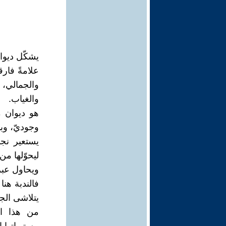
علامةً فار
والجمالي، 
والغياب.
هو ديوان م
وجوديّ، وبا
يستعير نج
ليحوّلها م
ويحاول عبر
فالندبة هنا
يتلاشى الج
من هذا ال