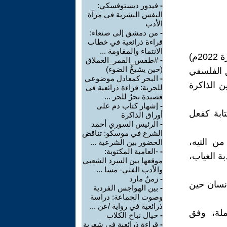
-
فيدور ديستوفسكي:
النفس البشرية في مرآة
الأدب
-
من دمشق إلى صنعاء:
قراءة ذرائعية في خطاب
الانتماء والمقاومة ...
يشكّل ديوان /ندبة أوليس/ للشاعر المغربي حسن نجمي (دار بتانة، القاهرة 2022م)
-
#طقس_القمر_العملاق
(حين يشيخُ الضوء)
 الفلسفي
-
البحر كمعادل موضوعي
ن الذاكرة
للحرية: قراءة ذرائعية في
قصيدة بحرٌ للحر ...
-
إشهار كتاب دم على
تابة كفعل
أوراق الذاكرة
-
الرئيس السوري أحمد
الشرع في موسكو: تناقض
ن التيه،
الحضور بين الشرعية ...
-
-العامية المكتوبة:
ة الغياب،
موقعها بين السرد الشعبي
والأدب الفني- مسا ...
-
زمنٌ مارد
لإنسان حين
-
بين الهواجس الفردية
وصوت الجماعة: دراسة
ذرائعية في رواية /عن ...
ملة، وفق
-
حيال نباح الكلاب
-
قراءة ذرائعية في شعرية