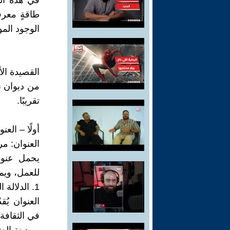
في هذه الن
طاقةٍ معرف
الوجود المو
القصيدة ال
تقريبًا.
أولًا – العنو
العنوان: م
يحمل عنوا
للعمل، ويمك
1. الدلالة الجغرافية/المكانية: مراكش كـ "فضاء منشئ"
العنوان يُ
في الثقافة 