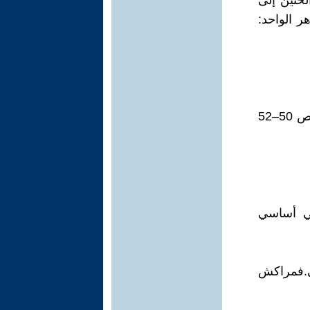
لحنين إلى
ر الواحد:
من ديوان ندبة أوليس للشاعر حسن نجمي – دار بتانة، القاهرة 2022م، ص 50–52
لي أساسي
نى.فمراكش