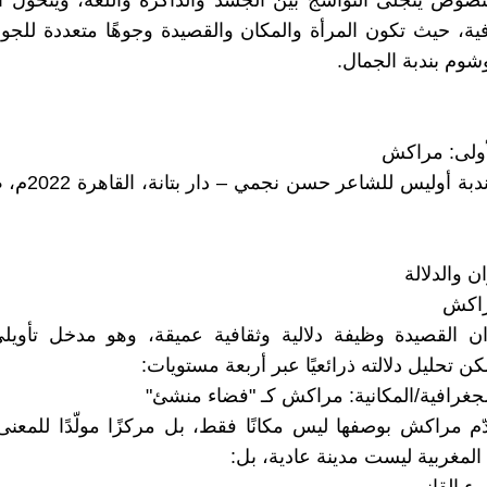
صوص يتجلّى التواشج بين الجسد والذاكرة واللغة، ويتحوّل ا
ية، حيث تكون المرأة والمكان والقصيدة وجوهًا متعددة للجوه
شوم بندبة الجمال.
أولى: مراكش
ان والدلالة
راكش
ن القصيدة وظيفة دلالية وثقافية عميقة، وهو مدخل تأوي
ن تحليل دلالته ذرائعيًا عبر أربعة مستويات:
قدّم مراكش بوصفها ليس مكانًا فقط، بل مركزًا مولّدًا للمع
المغربية ليست مدينة عادية، بل: