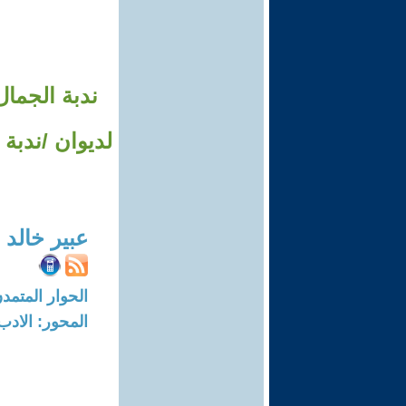
ندبة الجمال
لديوان /ندبة
عبير خالد 
الحوار المتمدن-العدد: 8548 - 25
المحور: الادب