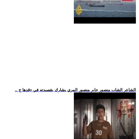
.. الشاعر الشاب منصور جابر منصور المري يشارك بقصيدته في «قدها ج