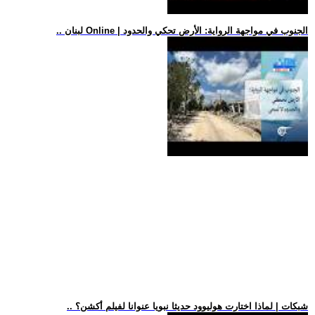
.. لبنان Online | الجنوب في مواجهة الرواية: الأرض تحكي والحدود
.. شبكات | لماذا اختارت هوليوود حديثا نبويا عنوانا لفيلم أكشن؟