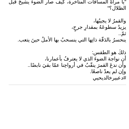
"يا مرآةَ المسافات المتأخرة، كيف صار الضوءُ يشيخُ قبل
الظلال؟"
والقمرُ لا يجيبُها،
يزيدُ سطوعَهُ بمقدارِ جرحٍ،
ثمّ..
ينحسرُ بالدَقّة ذاتِها التي ينسحبُ بها الأملُ حينَ يتعب.
ذلكَ هو الطقس:
أن نواجهَ الضوءَ الذي لا يعترفُ بأعمارنا،
وأن ندعَ القمرَ ينقّبُ في أرواحِنا عمّا بقيَ نابضًا..
وإن لم يعدْ ناصعًا.
#دعبيرخالديحيي