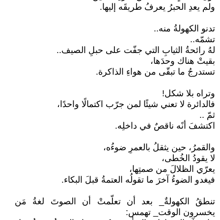
ولم يعدِ الحبرُ يعرفُ طريقَه إليها.
تدنو الكهولةُ منه..
تشمّه..
لهُ رائحةُ الثيابِ التي جفّت على حبلِ الصيف..
بقيتْ هناك وحدَها،
تستدرجُ ما تبقّى من هواءِ الذاكرة.
وتراه بلا شكل!
فالدائرة لا تعني شيئًا لمن جرّب اكتمالًا واحدًا،
ثمّ ..
اكتشفَ أنًه ناقصٌ في داخلِه.
والقمرُ، حين يثقلُ بالعمرِ ضوءُه،
لا يقودُ الخُطى،
يعرّي الظلالَ من صمتِها،
فيغدو الضوءُ آخرَ ما تقولُه العتمةُ قبلَ البكاء.
تنطقُ الكهولةٌ_ بعد أن تعلّمتْ أن الصوتَ لغةُ مَن
يخسرون الوقت_ تهمس: