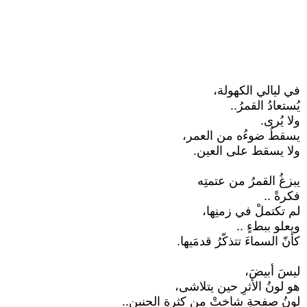
في ليالي الكهولة،
يُستعادُ القمرُ..
ولا يُرى.
يسقطُ ضوءُه من العمر،
ولا يسقط على العين.
يبزغُ القمرُ من عتمتِه
فكرةً ..
لم تكتملْ في زمنِها،
ويعلو ببطءٍ ..
كأنّ السماءَ تتذكّرُ قدمَيها.
ليسَ أبيضَ،
هو لونُ الأثرِ حين يتلاشى،
لونُ صفحةٍ شاختْ من كثرةِ الحنين..