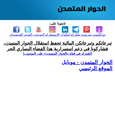
تابعونا على:
بودكاست
بنترست
تيلكرام
لينكدإن
الانستغرام
اليوتيوب
التويتر
الفيسبوك
تبرعاتكم وتبرعاتكن المالية تحفظ استقلال الحوار المتمدن،
فشاركونا في دعم استمرارية هذا الفضاء اليساري الحر
[اشترك في قناة ‫«الحوار المتمدن» على اليوتيوب]
الحوار المتمدن - موبايل
الموقع الرئيسي