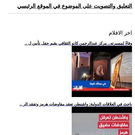
التعليق والتصويت على الموضوع في الموقع الرئيسي
اخر الافلام
.. وفاءً لمسيرته.. مركز عبدالرحمن كانو الثقافي يقيم حفل تأبين ل
.. باحث في العلاقات الدولية: واشنطن تعقد مفاوضات هرمز وتفقد الر