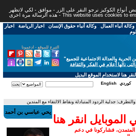
 أنواع الكوكيز نرجو النقر على الزر - موافق - لكي لاتظهر
This website uses cookies to ensure you ge
وكالة أنباء العمال
-
وكالة أنباء حقوق الإنسان
-
اخبار الرياضة
-
اخبار
لوم
التبرع للموقع - ادعمونا
حرية والعدالة الاجتماعية للجميع
"
تى نالها أعلام في الفكر والثقافة
قر هنا لاستخدام الموقع البديل
كوردي
English
 والتطرف: جدلية الردود المتبادلة ونقاط الالتقاء مع المتدين
يحي عباسي بن أحمد
لموبايل انقر هنا
 المتمدن، فشاركونا في دعم