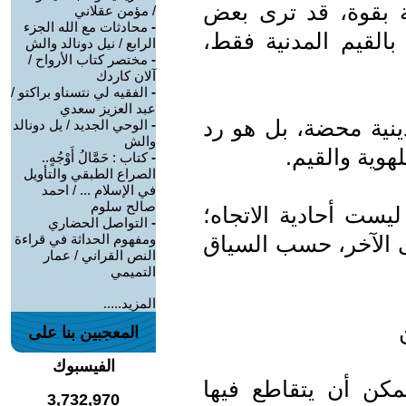
ة بقوة، قد ترى بعض
/ مؤمن عقلاني
-
محادثات مع الله الجزء
بالقيم المدنية فقط،
الرابع / نيل دونالد والش
-
مختصر كتاب الأرواح /
آلان كاردك
-
الفقيه لي نتسناو براكتو /
عبد العزيز سعدي
نية محضة، بل هو رد
-
الوحي الجديد / يل دونالد
والش
لهوية والقيم.
-
كتاب : حَمَّالُ أَوْجُهٍ..
الصراع الطبقي والتأويل
في الإسلام ... / احمد
صالح سلوم
ليست أحادية الاتجاه؛
-
التواصل الحضاري
الآخر، حسب السياق
ومفهوم الحداثة في قراءة
النص القراني / عمار
التميمي
المزيد.....
المعجبين بنا على
الفيسبوك
مكن أن يتقاطع فيها
3,732,970