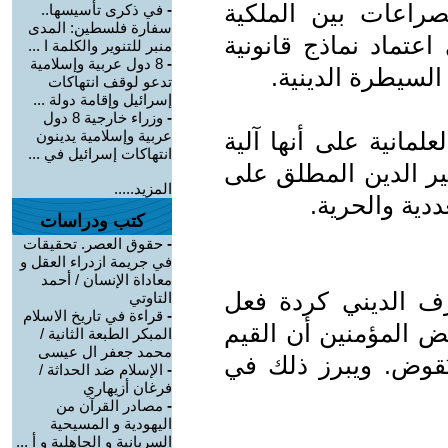
الصراعات بين الملكية
-
في ذكرى تأسيسها..
سفارة فلسطين: المدى
اعتماد نماذج قانونية
منبر للتنوير والكلمة ا ...
-
8 دول عربية وإسلامية
السيطرة الدينية.
تدعو لوقف انتهاكات
إسرائيل وإقامة دولة ...
-
وزراء خارجية 8 دول
لمانية على أنها آلية
عربية وإسلامية يدينون
انتهاكات إسرائيل في ...
ير الدين المطلق على
المزيد.....
دية والحرية.
كتب ودراسات
-
حقوق العصر. تحقيقات
في جريمة ازدراء العقل و
معاداة الإنسان / أحمد
ف الديني كردة فعل
التاوتي
-
قراءة في تاريخ الاسلام
ض المؤمنين أن القيم
المبكر الطبعة الثانية /
محمد جعفر ال عيسى
 تُقوض. ويبرز ذلك في
-
الإسلام ضد الحداثة /
فرغان أزيهاري
-
مصادر القرآن من
اليهودية و المسيحية
السريانية و الجاهلية و أ ...