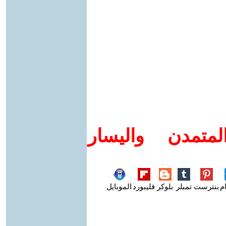
متمدن واليسار
م
بنترست
تمبلر
بلوكر
فليبورد
الموبايل