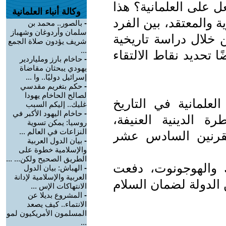
 على العلمانية؟ هذا
وكالة أنباء العلمانية
 والمعتقد، بين الفرد
-
بالصور.. محمد بن
سلمان وأردوغان وشهباز
 خلال دراسة تاريخية
شريف يؤدون صلاة الجمع
...
 تحديد نقاط الالتقاء
-
حاخام بارز وملياردير
يهودي يبحثان مقاضاة
إسرائيل دوليًا.. وا ...
-
حكم بتغريم مقدسي
لصالح الحاخام يهودا
لعلمانية في التاريخ
غليك.. إليكم السبب
-
حاخام اليهود الأكبر في
ة الدينية العنيفة،
روسيا: يمكن تسوية
النزاعات في العالم ...
لقرنين السادس عشر
-
بيان الدول العربية
والإسلامية خطوة على
الطريق الصحيح ولكن... ...
ك والهوجونوت، دفعت
-
الهباش: بيان الدول
العربية والإسلامية لإدانة
الدولة لضمان السلام
الانتهاكات الإس ...
-
المشروع بديلا عن
الانتماء.. كيف يصعد
المسلمون الأمريكيون لمو
...