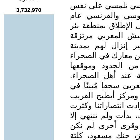
ذلك في حاسي تلمسي على نفس
3,732,970
لروسي والفرنسي عام
ى الإطلاق بمنطقة بئر
يش المغربي مرتزقة
ر إنزال لهم بمدينة
ن معارك في الصحراء
من الحدود وموقعها
ية عند أهل الصحراء.
بي سحقا مُبينًا في
 ومركز أبطيح القريب
دت انتصاراتنا وكثرت
بدأت ولم تنتهي إلا
 وقرى أخرى لم نكن
يز، حنك مسعود، كلتة