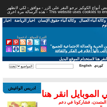
 أنواع الكوكيز نرجو النقر على الزر - موافق - لكي لاتظهر
This website uses cookies to ensure you ge
وكالة أنباء العمال
-
وكالة أنباء حقوق الإنسان
-
اخبار الرياضة
-
اخبار
لوم
التبرع للموقع - ادعمونا
حرية والعدالة الاجتماعية للجميع
"
تى نالها أعلام في الفكر والثقافة
قر هنا لاستخدام الموقع البديل
كوردي
English
ادريس الواغيش
لموبايل انقر هنا
 المتمدن، فشاركونا في دعم