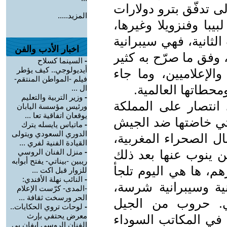
ى تدفّق بترو دولارات
المزيد.....
يبا وفنزويلا وغيرها،
الثانية، فهي سيبرانية
اخبار الأدب والفن
ترونية، بدأتها الجزائر منذ 2024م، وفق ما صرّح به كثير
-
السينما كسلاح
أيديولوجي.. كيف يؤطر
والإعلاميين، وما جاء
فيلم -المواطن المنتقم-
محطاتها العالمية.
ال ...
-
وزير التربية والتعليم
 انتصار على المملكة
ورئيس مؤسسة اليابان
يوقعان اتفاقية تعا ...
لتي خاضتها ضد الجيش
-
ماتياس يايسله يترك
الدوري السعودي ويتولى
ل الصحراء المغربية،
القيادة الفنية لفري ...
ن ينوب عنها بعد ذلك
-
منزل الفنان الروسي
ريبين -بيناتي- يفتح أبوابه
هم، ها هي اليوم تلجأ
للزوار قبل اكت ...
-
النائب نهلة الأفندي:
ة وسيبرانية شرسة،
-المدى- كرّست الإعلام
الحر ورسخت ثقافة ...
بي. حروب من الجيل
-
لوحات تروي الحكايات..
معرض يحتفي بإرث
 في المكاتب السوداء
الفنان الروسي إيفان بي