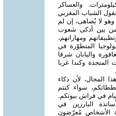
لومترات. والعساكر
عقول الشباب المغربي
هو لا يُضاهى، إن لم
 من بين أذكى شعوب
تطبيقاتهم ومهاراتهم،
ولوجيا المتطوّرة في
افورة واليابان شرقا
ت المتحدة وكندا غربا
ذا المجال، لأن ذكاء
ططاتكم، سواء كنتم
يام في فراش بيوتكم.
ساتذة البارزين في
ية الأشخاص مُعرّضون