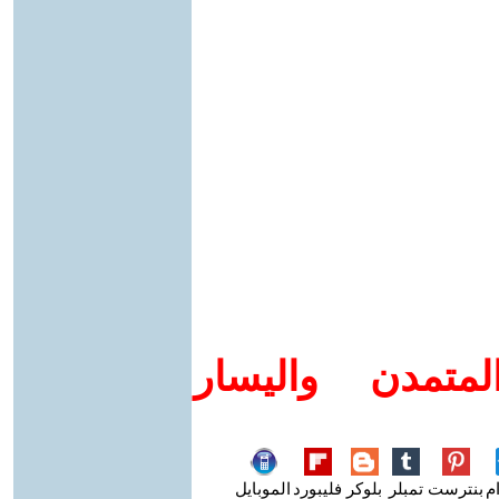
متمدن واليسار
م
بنترست
تمبلر
بلوكر
فليبورد
الموبايل