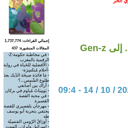
ي الحر
إجمالي القراءات: 1,737,774
ى Gen-z
المقالات المنشورة: 437
-
في مخاطبة حكومة-Z-
الرقمية بالمغرب
-
الأفضلية للحَياة في رواية
-أحلام مُنكسِرَة-
-
مَا فائدَة صيحَة الدّيك بعدَ
طلوع الشّمس...؟
-
أراك بين أصابعي
الحوار المتمدن-العدد: 8495 - 2025 / 10 / 14 - 09:4
-
يَومِيَاتُ مُياوم في بركان
-
في محبة القصة
القصيرة
-
مهرجان بلقصيري للقصة
يحتفي بتجربة أبو يوسف
طه
-
أورَاقُ الرّومي المَنسِيّة
-
إسرائيل وإيران.. الموت