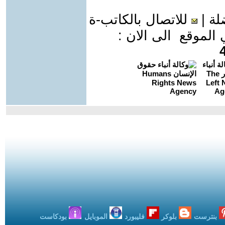
لة
|
للاتصال بالكاتب-ة
موقع الى الان :
بنترست
بلوكر
فليبورد
الموبايل
بودكاست