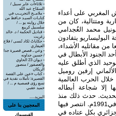
-
ثلاثاءات عابر سبيل /
السمّاح عبد الله
 المغربي على أعداء
-
ملامــح التجريــب في
كتابـات السيـد حـافظ من
رية ومتتالية، كان من
خلال روايته يو ... /
سلسبيل كريبع
لونيل محمد الغُجدامي
-
قناديل الحكمة / د. خالد
 كان مرتزقة البوليساريو يتفادون
زغريت
-
حكاياتْ تَكاد تُنسى / فلاح
 من مقاتليه الأشداء،
العيفاري
-
وعي ـ قصص قصيرة جدا
د الجنود الأبطال في
/ حسين جداونه
-
ديوان 23 الحاوي
وحيد الذي أطلق عليه
والعصفور / منصور
الريكان
لألماني إرفين روميل
-
كتاب «عين على القصة
خلال الحرب العالمية
القصيرة: تأملات نقدية في
تسع رؤى قصصية م ... /
ها إلا شجاعة أبطاله
حميد عقبي
الحديث. حدث ذلك منذ
المزيد.....
1976م، وصولا إلى وقف إطلاق النار في1991م. انتصر فيها
المعجبين بنا على
جزائري بكل عتاده في
الفيسبوك