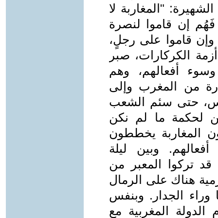
لشهيرة: "المغاربة لا
فَهُم إن قاموا لنصرة
 وإن قاموا على رجلٍ،
أزمة الكركارات، صبر
وسوء أفعالهم، وهم
رة من المغرب وإلى
كس، حتى سئم الشعب
ن لحكمة ما لم نكن
ون المغاربة يخططون
عالهم. وبين ليلة
قد تركوا المعبر من
مية هناك على الرمال
 وراء الجدار. وبنفس
 الدولة المغربية مع