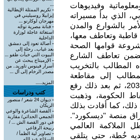
معلوماتية وفيديوهات
...
-
تكريم الممثلة الإيطالية
ي، الذي بدأ مسيراته
إيزابيلا روسيليني في
مهرجان لوكارنو ...
ر بالشوارع والمدن
-
فنانة مصرية توجّه
استغاثة عاجلة لوزارة
 قاطبة وتعاطف معها،
الداخلية
-
أصالة تعود إلى دمشق
روعة قوامها الصحة
بعد غياب.. رحلة إلى
يضمن تعاطف الشارع
البيوت التي خبأت طفو ...
-
الإرميتاج يبحث عن
 المطالب بالتخريب
أسرار فينوس تاوريد.. من
مصدر الرخام إلى أل ...
لمطالب إلى مقاطعة
المزيد.....
الملاعب في can- 2025 ومونديال 2030، ثم بعد ذلك رفع
كتب ودراسات
اط الحكومة، وذهبت
-
ديوان 24 شعر / منصور
 ذلك، كما أفادت بذلك
الريكان
-
القصة الشاعرة والوعي
راق منصة "ديسكورد".
الجمعي الحداثي/ مقاربة
في دور القصة الش ... /
 الملاكمة العالمي
ربيحة الرفاعي
-
تصاوير لية الظمأ /
ديه خُطة، حتى يتلقى
السمّاح عبد الله