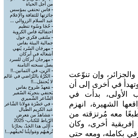
من أجل الحياة
-
فاس تحتفي بمؤسس
جائزتها للثقافة والإعلام
عبد السلام الزروالي ...
-
حُجَا وسُوء تنظيم
احتفاليَة فاس الكروية
-
ملتقى فكري حول
جمالية البيئة بفاس
-
مهرجَان السّرد يُنهي
أشغاله في أبركان
-
مهرجان أبركان للسرد
يصل نسخته الثامنة
-
الزين، في الثمانين..!!
الجزائر، وإن تنوّعت
-
الكُرْهُ بالتّرَاضي في عَالم
لا يُحتمَل...!!
وتهدأ في أخرى إلى أن
-
مَعهدُ صُروح بفاس
 الأولى، بدأت في
يَحتفي بتجربَة السّفير
الشّاعر الشّميري
قعها الشهيرة، انهزم
-
في حَضْرَة مَولانا الشّاعر
عبد الكريم الطّبال
عًا معه مُرتزقته من
-
مَشاهدُ من مَعرض
الرّباط للكتاب- 2025
ل إفريقية أخرى، وكان
-
أَإِلى هذا الحَدّ، بحارُنا
تُرهبهُم ومَوانِئُنا تُخيفُهم...!
قي بكامله، ومعه حتى
...