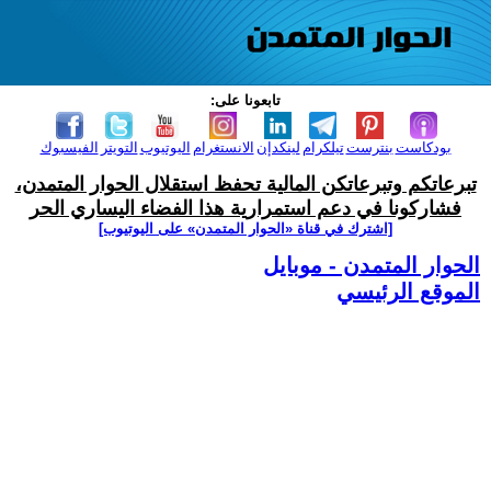
تابعونا على:
بودكاست
بنترست
تيلكرام
لينكدإن
الانستغرام
اليوتيوب
التويتر
الفيسبوك
تبرعاتكم وتبرعاتكن المالية تحفظ استقلال الحوار المتمدن،
فشاركونا في دعم استمرارية هذا الفضاء اليساري الحر
[اشترك في قناة ‫«الحوار المتمدن» على اليوتيوب]
الحوار المتمدن - موبايل
الموقع الرئيسي