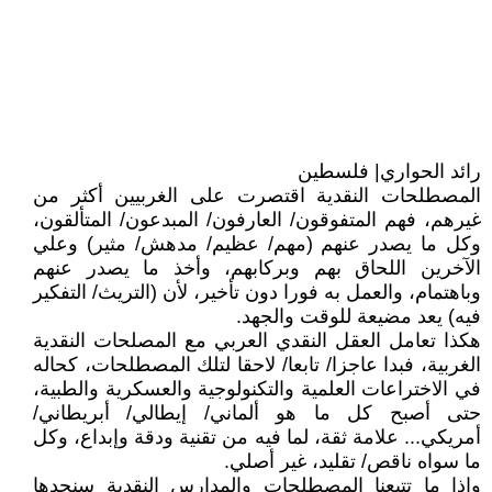
رائد الحواري| فلسطين
المصطلحات النقدية اقتصرت على الغربيين أكثر من
غيرهم، فهم المتفوقون/ العارفون/ المبدعون/ المتألقون،
وكل ما يصدر عنهم (مهم/ عظيم/ مدهش/ مثير) وعلي
الآخرين اللحاق بهم وبركابهم، وأخذ ما يصدر عنهم
وباهتمام، والعمل به فورا دون تأخير، لأن (التريث/ التفكير
فيه) يعد مضيعة للوقت والجهد.
هكذا تعامل العقل النقدي العربي مع المصلحات النقدية
الغربية، فبدا عاجزا/ تابعا/ لاحقا لتلك المصطلحات، كحاله
في الاختراعات العلمية والتكنولوجية والعسكرية والطبية،
حتى أصبح كل ما هو ألماني/ إيطالي/ أبريطاني/
أمريكي... علامة ثقة، لما فيه من تقنية ودقة وإبداع، وكل
ما سواه ناقص/ تقليد، غير أصلي.
وإذا ما تتبعنا المصطلحات والمدارس النقدية سنجدها