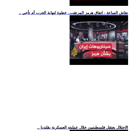
.. نقاش الساعة - اتفاق هرمز المرتقب.. خطوة لنهاية الحرب أم تأجي
.. الاحتلال يعتقل فلسطينيين خلال عمليته العسكرية بقلنديا