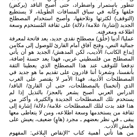
تتطور باستمرار واضطراد، حتى أصبح الناقد (يركض)
خلفها وكأنه في سباق المسافات الطويلة، لا يستطيع
(التوقف) لكثرتها وتلاحقها، وأصبح استخدام المصطلح
الجديد (إشارة/ علامة/ دلالة) على ثقافة المُستخدِم وسعة
اطلاعه ومعرفته.
عمليا/ أدبيا (خلْق) مصطلح نقدي جديد، يعد فاتحة لمعرفة
جمالية النص، وفتح آفاق أمام القارئ للوصول إلى مكامن
إبداع الكاتب/ الأديب، لكن المدهش/ الجديد هو أن يأتي
المصطلح من فلسطيني عربي، فهذا يعد حسنة إضافة،
تدفعنا للتوقف عند هذا المصطلح الذي يعطينا الثقة
بأنفسنا، وشعرنا أننا قادرون على تقديم ما هو جديد في
المصطلحات الأدبية، فهذا الأمر لا يقتصر على الغرب
الذي (أتخمنا) بالمصطلحات، حتى أن القارئ/ الناقد/
الدراس العربي أصبح يشعر بالعجز/ بالتذيل إذا لم
يستخدم تلك المصطلحات الجديدة والكثيرة، وأكثر من
هذا فقد بدت لتلك المصطلحات علامة/ دلالة/ إشارة إلى
ثقافة من يستخدمها وسعة اطلاعه، ومن لا يتعاطى معها
يبقى ـ في نظر بعضهم ـ مجرد (هاوٍ) ضعيف، يعيش على
هامش الأدب.
من هنا تأتي أهمية كتاب "الإنقاص البلاغي: المفهوم