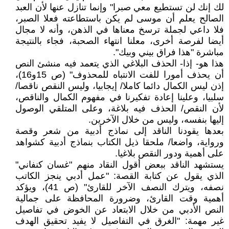
لك إنك لن تستطيع معي صبرا" وإنما تنازل عنها لأن العبد
الصالح يعلم أن موسى لم يكن باستطاعته فعلا الصبر،
فلا داعي لجملة ترسخ معناها في الذهن، وأنه لا مجال
أيضا لفرصة أخرى، معلنا انتهاء الصحبة، فجاء بالنتيجة
مباشرة "هذا فراق بيني وبيك".
هذا هو- إذا- الحذف البلاغي الذي يتعمد فيه منشئ النص
أن يحذف أمورا للفت الانتباه للمحذوف" (ص 15و16)،
إذن ليس الكمال دائما كاملا/ إيجابيا، وليس النقص ناقصا/
سلبيا، وعلينا إعادة تفكيرنا في مفهوم الكمال والناقص،
لأن النقص/ الحذف فيه بلاغة، وعلى المتلقي الوصول
إليها بنفسه، وليس من خلال الآخرين.
بعدها يقودنا الناقد إلى نماذج أدبية من شعر وقصة
ورواية، واضعا/ ملحقا ذيل الكتاب بنماذج أدبية كشواهد
على أهمية ودور النقص بلاغيا.
يستشهد الناقد ببعض أقول النقاد منهم "غسان كنفاني"
الذي يقول عن كتابة القصة: "عمل أدبي ينجز الكاتب
نصفه، ويترك النصف الآخر للقارئ" (ص 41)، ويؤكد
أهمية وقت القارئ، وضرورة المحافظة على جمالية
النص الأدبي من خلال الابتعاد عن الخوض في تفاصيل
غير مهمة: "الغرق في التفاصيل لا يفيد تحقيق الهدف