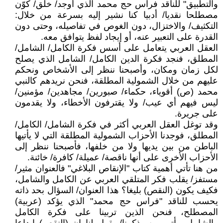
والتطبيق" للناقد فراس حج محمد الذي أوجد/ خلق/ كوّن
مصطلحا نقديا/ أدبيا كنا نشير إليه بسرعة من خلال:
التكثيف/ والاختزال، دون الغوص في تفاصيله، وحتى دون
القدرة على التعبير عنه، أو إيجاد لفظ يتوافق معه.
العقل العربي يتعامل على أسس فكرة الكامل/ الشامل/
المطلق، فنجد فكرة الدين الكامل/ الشامل الذي يصلح
لكل زمان ومكان، وأصبحنا ننظر إلى الأشخاص ونحكم
عليهم من خلال الشمولية المطلقة، فنحن نريدهم كالنبي
محمد (ص) أقوياء، حكماء/ صبورين/ مجاهدين/ مؤمنين/
ليس فيهم أي عيب/ ولا يقترفون الأخطاء، ولا يقدمون
على جريرة.
وقد توغل العقل العربي أكثر في فكرة الشامل/ الكامل/
المطلق، فوجدنا الأحزاب الشمولية المطلقة التي لا يأتيها
الباطن من بين يديها ولا من خلفها، فأصبحنا ننظر إلى
الأحزاب الأخرى على أنها ناقصة/ عميلة/ كافرة/ خائنة.
من هنا تأتي أهمية كتاب "الإنقاص البلاغي" فالعنوان مثير/
مستفز/ يقلب فكر المتلقي العربي عن الكامل والشامل،
فكيف يكون (النقص) بليغا؟ هذا العنوان/ السؤال بحد ذاته
يحسب للناقد "فراس حج محمد" الذي يؤكد (عربية)
المصطلح، فنحن الذين تربينا على فكرة الكامل