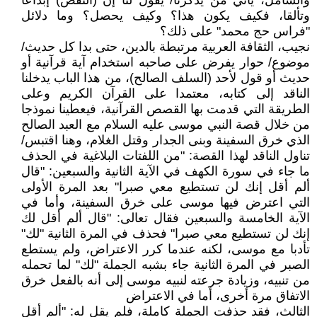
والشامل، يأتي من يذكرنا/ يقول لنا إن (النقص) إبداعا
وتألقا، فكيف يكون هذا؟ وكيف يحصل؟ وما دلائل
"فراس حج محمد" على ذلك؟
نجيب، الثقافة العربية مرتبطة بالدين، حتى بدا كل حديث/
موضوع/ حوار يفرض على صاحبه استخدام آية قرآنية أو
حديث أو قول لأحد (السلف الصالح)، من هذا الباب يدخلنا
الناقد إلى كتابه، معتمدا على القرآن الكريم وعلى
الطريقة التي قدمت بها القصص القرآنية، فيعطينا نموذجا
من خلال قصة النبي موسى عليه السلام مع العبد الصالح
الذي خرق السفينة وبنى الجدار وقتل الغلام، وهنا اقتبس/
تناول الناقد لهذا القصة: "من اللفتات البلاغية في الحذف
ما جاء في سورة الكهف في الآية الثانية والسبعين: "قال
ألم أقل إنك لن تستطيع معي صبرا" بعد المرة الأولى
التي اعترض فيها موسى على خرق السفينة، وأما في
الآية الخامسة والسبعين فقال تعالى: "قال ألم أقل لك
إنك لن تستطيع معي صبرا" فحذف في المرة الثانية "لك"
تأدبا مع موسى، لكنه عندما كرر الاعتراض، ولم يستطع
الصبر في المرة الثانية جاء بشبه الجملة "لك" لما تحمله
من تنبيه، وزيادة جرعته لنبيه موسى إلى أنه بالفعل خرق
الاتفاق مرة أخرى، أما في الاعتراض
الثالث، فقد حذفت الجملة كاملة، فلم يقل له: "ألم أقل