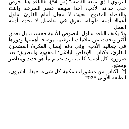
التربوي الذي تتبعه القصة،" (ص 54)، فالناقد هنا يحرص
على حداثة الأدب، آخذا طبيعة عصر السرعة والنت
والفضاء المفتوح، بحيث لا مجال أمام القارئ لتناول
أعمالا أدبية طويلة، تغرق في تفاصيل لا تخدم أدبية
العمل.
ولا يكتف الناقد بتناول النصوص الأدبية فحسب، بل تعمق
أكثر وتحدث عن علامات الترقيم، موضحا أهميتها ودورها
في جمالية الأدب، وفي دقة إيصال الفكرة/ المضمون
للقارئ، فكتاب "الإنقاص البلاغي: المفهوم والتطبيق" يعد
ضرورة لكل أديب/ كاتب يريد تقديم ما هو جديد ومعاصر
وممتع.
[*] الكتاب من منشورات مكتبة كل شيء، حيفا، ناشرون،
الطبعة الأولى 2025.