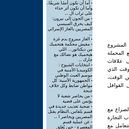
-
أما أن تكون أنسًا شريفًا..
وأما أن تكون أثر حذاء
على تراب ال ...
-
من الجون إلى نيرون:
كيف يحرق السيسي
المصريين بالغاز الإسرائي
...
-
الغاز ممزوج بدم غزة
-
مفيش محكمة هتحميك
 المشروع
من ديكتاتور… اللي
 المحملة
هيحميك هو نضالك مع
جارك ...
ى علاقات
-
انتخابات الشيوخ :
وقت الذي
الكوميديا الأمنية في
موسم العبث الوطني
س الوقت،
-
الجمهورية الأمنية: كل
 القوافل
مواطن ضابط وكل خلاف
جنحة
-
من يحاصر شعبة لا
يؤتمن على قضية
-
ضحية تعذيب جديدة في
الصراع مع
قسم بلقاس..النظام يقتل
المصريين ويحاصر ا ...
ب التجارة
-
عن عملية قسم
تعامل مع
المعصرة - حين يُغلق