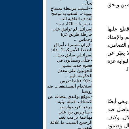
تحا ...
سطين وبحق
-
-ليست مرتبطة بمساعٍ
نووية-.. السعودية توضح
أهداف اتفاقية الد ...
-
تسريبات الكابينيت:
قطع عليها
إسرائيل لم توافق على
خارطة طريق غزة
 والإمداد
وحماس ...
 التضامن،
-
إيران تستنزف أوراق
الضغط الأمريكية؟.. قائد
 يعبّر عن
إسرائيلي سابق يحذ ...
-
قتلى ومصابون في
وابة غزة
هجوم جديد نسب
.
للحوثيين على معقل
الحكومة اليم ...
-
Yle: فنلندا تدرس
استخدام المستنقعات ضد
روسيا
-
موقع بولندي يتحدث عن
هي أيضًا
اكتشاف -قنبلة بيئية-
مرعبة قرب وارسو
نناضل ضد
-
ساويرس يرد على
لال، وكيف
مهاجمة ترامب لعبد
الرحمن السيد.. ما علاقة
ال وصمود
شعب ...