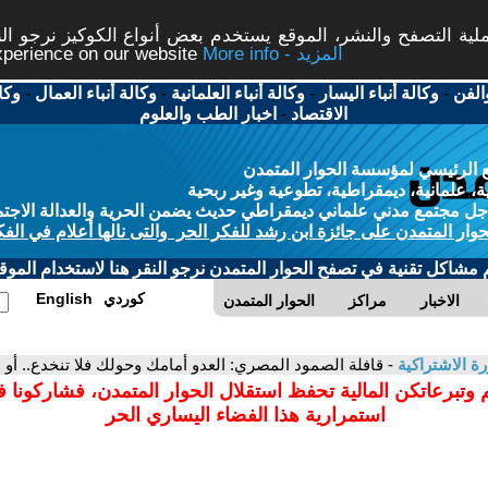
ة التصفح والنشر، الموقع يستخدم بعض أنواع الكوكيز نرجو النق
More info - المزيد
experience on our website
الفن
-
وكالة أنباء اليسار
-
وكالة أنباء العلمانية
-
وكالة أنباء العمال
-
وكا
الاقتصاد
-
اخبار الطب والعلوم
 الرئيسي لمؤسسة الحوار المتمدن
، علمانية، ديمقراطية، تطوعية وغير ربحية
ل مجتمع مدني علماني ديمقراطي حديث يضمن الحرية والعدالة الاجتم
حوار المتمدن على جائزة ابن رشد للفكر الحر والتى نالها أعلام في الفك
م مشاكل تقنية في تصفح الحوار المتمدن نرجو النقر هنا لاستخدام الموقع
كوردي
English
الاخبار
مراكز
الحوار المتمدن
ورة الاشتراكية
- قافلة الصمود المصري: العدو أمامك وحولك فلا تنخدع.. أو ع
 وتبرعاتكن المالية تحفظ استقلال الحوار المتمدن، فشاركونا 
استمرارية هذا الفضاء اليساري الحر