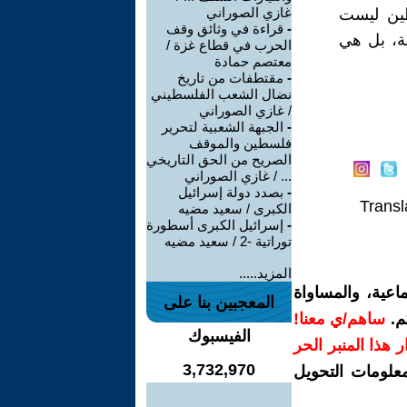
غازي الصوراني
طين ليست
-
قراءة في وثائق وقف
نة، بل هي
الحرب في قطاع غزة /
معتصم حمادة
-
مقتطفات من تاريخ
نضال الشعب الفلسطيني
/ غازي الصوراني
-
الجبهة الشعبية لتحرير
فلسطين والموقف
الصريح من الحق التاريخي
... / غازي الصوراني
-
بصدد دولة إسرائيل
Transl
الكبرى / سعيد مضيه
-
إسرائيل الكبرى أسطورة
توراتية -2 / سعيد مضيه
المزيد.....
اعية، والمساواة
المعجبين بنا على
م.
ساهم/ي معنا!
الفيسبوك
رار هذا المنبر الحر
3,732,970
معلومات التحويل