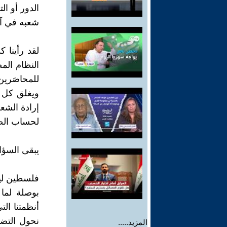
الدور أو ا
شعبه في آن
لقد رأينا 
النظام الم
للمحاصَرين
ويغلق كل م
إرادة الشع
لحساب الصه
يبقى السؤا
فلسطين لي
بوصلة لما
أنظمتنا ال
نحول التض
المزيد.....