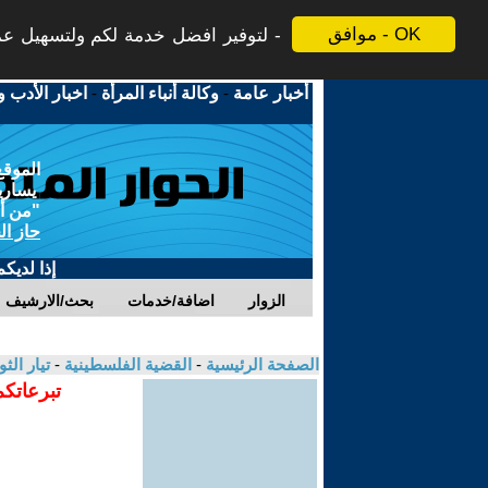
موافق - OK
لتوفير افضل خدمة لكم ولتسهيل عملي
أخبار عامة
-
وكالة أنباء المرأة
-
اخبار الأدب و
الموقع
يسارية
"من أج
حاز ال
إذا لديك
الزوار
اضافة/خدمات
بحث/الارشيف
الصفحة الرئيسية
-
القضية الفلسطينية
-
تيار الث
تبرعاتكم