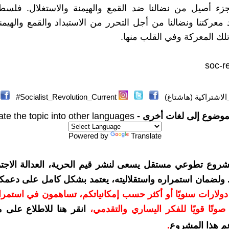
ء أصيل من نضالنا ضد القمع والهيمنة والاستغلال. فلس
معركتنا ونضالنا من أجل التحرر من الاستبداد والقمع والهيم
ك المعركة وفي القلب منها.
soc-r
الاشتراكية (هاشتاغ)
Socialist_Revolution_Current#
موضوع إلى لغات أخرى -
ate the topic into other languages
Powered by
Translate
شروع تطوعي مستقل يسعى لنشر قيم الحرية، العدالة الاجتم
. ولضمان استمراره واستقلاليته، يعتمد بشكل كامل على دعمك
دعمكم بمبلغ 10 دولارات سنويًا أو أكثر حسب إمكانياتكم، تساهمون في استم
وتًا قويًا للفكر اليساري والتقدمي
،
انقر هنا للاطلاع على 
م هذا المشروع
.