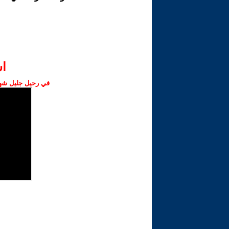
ا‫
في رحيل جليل شهبا