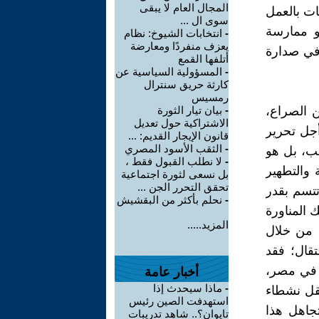
المجال العام لا يبقى
ات بالعمل
سوى ال ...
و ممارسة
-
انتخابات الشيوخ: نظام
يعزف منفردًا ومعارضة
 في صدارة
أتلفها القمع
-
المسؤولية السياسية عن
كارثة حريق سنترال
رمسيس
ن الصراع،
-
بيان تيار الثورة
الاشتراكية حول تعديل
جل تحرير
قانون الإيجار القديم: ...
-
الثقب الأسود المصري
ب، بل هو
-
لا نطلب القبول فقط ،
ة والتطهير
بل نسعى لثورة اجتماعية
تحقق التحرر الجن ...
تتسم بقدر
-
نحلم بأكثر من البقشيش
ك المناورة
المزيد.....
ل من خلال
قال؛ فقد
 في مصر،
أخبار عامة
-
ماذا سيحدث إذا
تقل نشطاء
استهدفت الصين رئيس
جاهل هذا
تايوان؟.. شاهد تدريبات