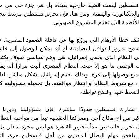
لسطين ليست قضية خارجية بعيدة، بل هي جزء حي من مع
الديكتاتورية والهيمنة. ومن هنا، فإن تحرير فلسطين مرتبط بتح
لأنظمة التي تخدم المشروع الصهيوني.
 خطأ الأوهام التي يروّج لها عن قافلة الصمود المصرية. 
سمح بمرور القوافل التضامنية أو أنه يمكن الوصول إلى فل
على النظام الذي يحمي إسرائيل، هي وهم سياسي سوف يكتش
الوطني ما هو إلا عبث. النظام المصري أثبت مرارًا أنه ي
منع وصولها إلى غزة، وبذلك يخدم إسرائيل بشكل مباشر. لذل
 مع شروط النظام أو انتظار موافقته، بل تحميله مسؤوليته
لضغط عليه وفضح تواطئه.
ا نشارك فلسطين حدودًا مباشرة، فإن مسؤوليتنا ودورنا 
ر من أي مكان آخر. ومعركتنا الحقيقية تبدأ من مواجهة النظ
ن تحرير فلسطين يبدأ بتحرير القاهرة هو ليس مجرد شعار، بل
 يلخص مهام النضال المصري من أجل فلسطين حرة، الت