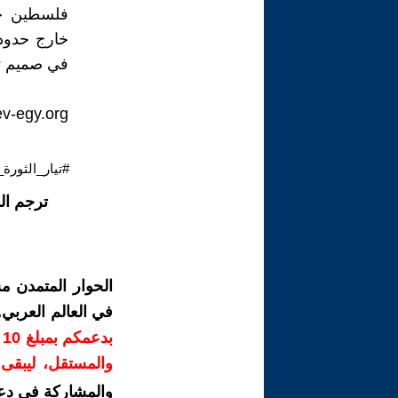
فلسطين جز
خارج حدود 
في صميم تل
ev-egy.org
#تيار_الثورة_
ترجم ال
الحوار المتمدن م
في العالم العربي
ب
والمستقل، ليبقى ص
والمشاركة في دع