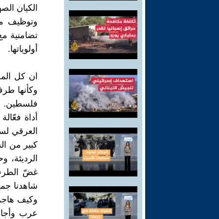
الكيان الص
وتوظيف موا
تضامنية مع
أولوياتها.
ان كل المح
وكأنها طرف
فلسطين. ف
أداة فعّالة
العرقي لسك
كبير من الس
الرديئة، و
غضّ الطرف 
شاهدنا جم
وكيف هاجم 
عرب وأجان