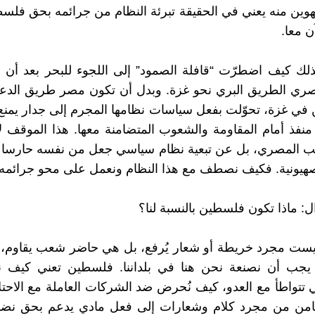
لتهوين منه يعني في الحقيقة تبرئة النظام من جرائمه بحق فل
 معا.
كذلك كيف اضطرّت “قافلة الصمود” إلى اللجوء للبحر بعد أن 
صري الطريق البري نحو غزة. وبدل أن تكون مصر طريق الدعم
 في غزة، تحوّلت بفعل سياسات نظامها المجرم إلى جدار يمنع
نفذ أمام المقاومة والشعوب المتضامنة معها. هذا الموقف لا
ب المصري، بل عن تبعية نظام سياسي جعل من نفسه حارسا لب
يونية. فكيف نصطف مع هذا النظام ونعمل على محو جرائمه!
ل: ماذا تكون فلسطين بالنسبة لنا؟
ست مجرد خريطة أو شعار يُرفع، بل هي حاضر شعب يقاوم، و
 يجب أن نصنعة نحن هنا في بلداننا. فلسطين تعني كيف 
تي تتواطأ مع العدو، كيف نُحرض ضد الشركات العاملة مع الاحت
امن من مجرد كلام وشعارات إلى فعل مادي يدعم بحق نض