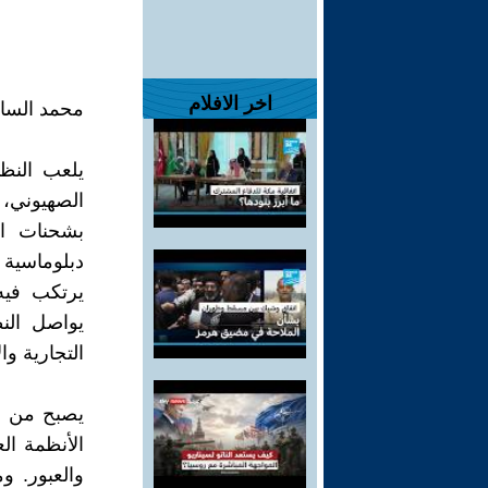
اخر الافلام
محمد السا
يلعب النظ
الصهيوني، 
بشحنات ال
دبلوماسية
يرتكب فيه
يواصل الن
التجارية و
يصبح من هن
الأنظمة الع
والعبور. 