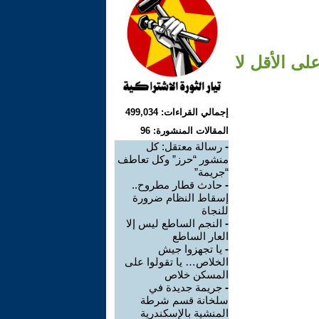
لى الأقل لا
إجمالي القراءات: 499,034
المقالات المنشورة: 96
-
رسالة معتقل: كل
منشور “حرز” وكل تعاطف
“جريمة”
-
حادث قطار مطروح..
إسقاط النظام ضرورة
للنجاة
-
النجم الساطع ليس إلا
العار الساطع
-
يا تجهزوا جيش
الخلاص… يا تقولوا على
المسكن خلاص
-
جريمة جديدة في
سلخانة قسم شرطة
المنشية بالإسكندرية