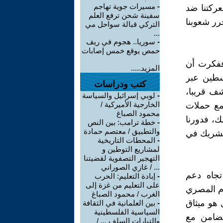
-
مسيرات جوية تهاجم
ركتنا ضد
سفينة شحن ترفع العلم
رر شعوبنا
التركي قبالة سواحل مي
...
-
سوريا.. هجوم في ريف
حمص يوقع خمس إصابات
ففكرت أن
المزيد.....
سطين عبر
كتب ودراسات
ف قريبا،
-
لوبي إسرائيل والسياسة
الخارجية الأميركية /
قمع حملات
محمود الصباغ
ك، فدورنا
-
خطة ترامب: بين النص
والتطبيق / معتصم حمادة
 كشريك في
-
المحطات التاريخية
لمشاريع التوطين و
التهجير التصفوية لقضيتنا
... / غازي الصوراني
تجاه دعم
-
إبادة التعليم: الحرب
على التعليم من غزة إلى
ام المصري
الغرب / محمود الصباغ
 هو ميثاق
-
بين العلمانية في الثقافة
السياسية الفلسطينية
ضامن مع
والتيارات السلف ... /