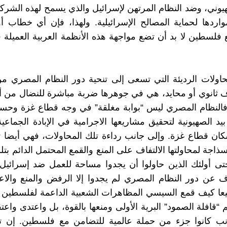
هيوني، وضد النظام المرتهن لإسرائيل والذي يسمح لهذه الشرك
ردها لحماية المصالح الإسرائيلية. ولهذا، فإن أي خطاب أ
 فلسطين لا بد أن تضع مواجهة هذه الأنظمة العربية العميلة
اولات الرديئة التي تسعى إلى تنحية دور النظام المصري م
 ثانوي أو محايد، هي في جوهرها ضربة مباشرة للنضال من أ
النظام المصري ليس “بوابة مغلقة” في وجه قطاع غزة وحس
 بيد الصهيونية لتحقيق مشاريعها الاجرامية في الإبادة الجماعي
ان قطاع غزة. وإلى جانب رداءة تلك المحاولات، فهي أيضا 
ذاجة لمحاولتها الالتفاف على المنع والقمع المحتمل الدائم بتل
حتى أولئك الذين حاولوا أن يجدوا مساحة للعمل ضد إسرائي
عن دور النظام المصري لم يجدوا إلا الرفض والمنع والاعت
يعا كيف قمع السيسي المظاهرات الشعبية الداعمة لفلسطين
“قافلة الصمود” البرية الأولى ومنعها بالقوة، بل واعتدى واع
ب كانوا جزء من حملة عالمية للتضامن مع فلسطين. إن ت