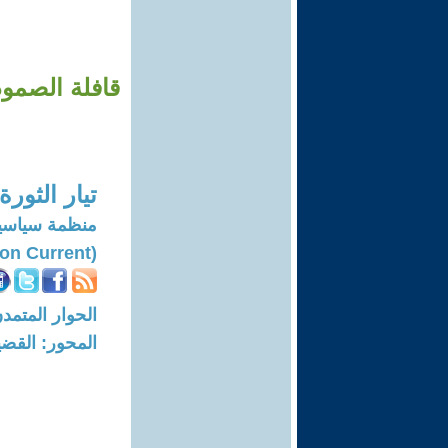
قافلة الصمود
تيار الثورة
منظمة سياسي
(Socialist Revolution Current)
الحوار المتمدن-العدد: 8461 - 25
المحور: القضي