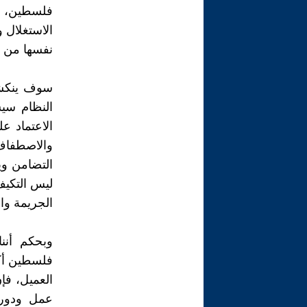
فلسطين، ف
الاستغلال و
نفسها من ا
سوف ينكشف
النظام سي
الاعتماد 
والاصطفاف 
التضامن وي
ليس التكيف
الجريمة وا
وبحكم أنن
فلسطين أكب
العميل، فإ
عمل ودور