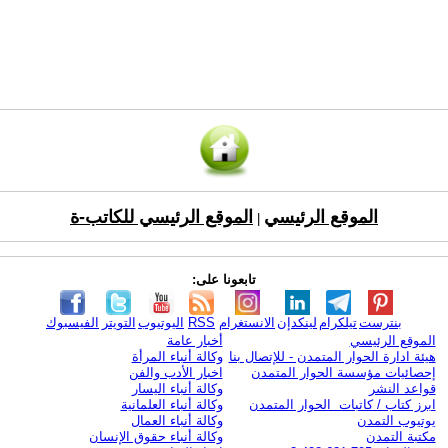
الموقع الرئيسي
الموقع الرئيسي للكاتب-ة
|
تابعونا على:
بنترست
تيلكرام
لينكدإن
الانستغرام
RSS
اليوتيوب
التويتر
الفيسبوك
الموقع الرئيسي
أخبار عامة
هيئة ادارة الحوار المتمدن - للإتصال بنا
وكالة أنباء المرأة
إحصائيات مؤسسة الحوار المتمدن
اخبار الأدب والفن
قواعد النشر
وكالة أنباء اليسار
ابرز كتاب / كاتبات الحوار المتمدن
وكالة أنباء العلمانية
يوتيوب التمدن
وكالة أنباء العمال
مكتبة التمدن
وكالة أنباء حقوق الإنسان