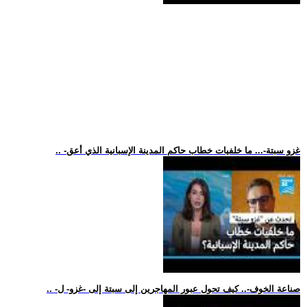
.. -غزو سبتة-... ما خلفيات خطاب حاكم المدينة الإسبانية الذي أعق
.. -صناعة الخوف-.. كيف تحول عبور المهاجرين إلى سبتة إلى -غزو- ل