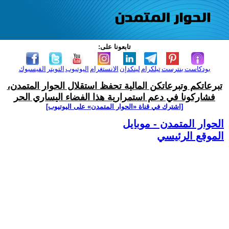
تابعونا على:
بودكاست
بنترست
تيلكرام
لينكدإن
الانستغرام
اليوتيوب
التويتر
الفيسبوك
تبرعاتكم وتبرعاتكن المالية تحفظ استقلال الحوار المتمدن،
فشاركونا في دعم استمرارية هذا الفضاء اليساري الحر
[اشترك في قناة ‫«الحوار المتمدن» على اليوتيوب]
الحوار المتمدن - موبايل
الموقع الرئيسي