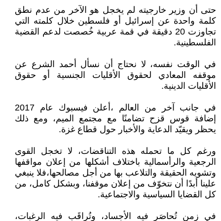
حتى أن وزير خارجيته لم يخجل هو الآخر من عدم نطق
كلمة واحدة عن إسرائيل أو فلسطين خلال كلمته التي
تجاوزت 20 دقيقة في قمة عربية خُصصت لدعم القضية
الفلسطينية.
في الوقت نفسه، لا نحتاج أن نسأل أحمد الشرع عن
موقفه المعادي لحقوق الأقليات الجنسية أو حقوق
الأقليات الدينية.
في جانب آخر من العالم ،أعلن فيسبوك عام 2017
إضافة قوس قزح تضامنًا مع مجتمع الميم، ومع ذلك
يحظر ويقيّد الدعاية والأخبار حول قطاع غزة.
ورغم كل ما تحمله هذه التناقضات، لا تخجل القوى
الرجعية والرأسمالية باختلاف أشكلها من إعلان مواقفها
وتشويه الحقيقة والتلاعب بها من أجل مصالحها،فلا ينبغي
علينا أبدًا أن نتخوّف من إعلان موقفنا، وبشكل كامل، من
كل القضايا السياسية والاجتماعية.
في زمن تُحاصَر فيه الأجساد، وتُراقَب فيه الرغبات،