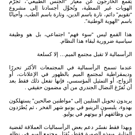
يُقمع الخارجون عن معيار “الجنس الطبيعي”، تُجرّم
الهويات غير النمطية، وتُحوَّل أجسادنا إلى مشروع
“تقويم” دائم، تارة باسم الدين، وتارة باسم الطب، وأحيانًا
باسم “الهوية الوطنية”.
هذا القمع ليس “سوء فهم” اجتماعي، بل هو وظيفة
سياسية ضرورية لبقاء هذا النظام.
الرأسمالية لا تقبل مجتمع الميم… إلا كسلعة
عندما تسمح الرأسمالية في المجتمعات الأكثر تحررًا
وديمقراطية لمجتمع الميم بالظهور في الإعلانات، أو
الزواج، أو التمثيل المؤسسي، فإنها تفعل ذلك فقط بعد
أن تُفرّغ النضال الجندري من أي مضمون حقيقي .
يريدون تحويل المثليين إلى “مواطنين صالحين” يستهلكون
بهدوء، يلبسون الرينبو في يونيو شهر الفخر ، ثم يُطرَدون
من وظائفهم أو بيوتهم في يوليو.
وبهذا فقط نفسّر دعم بعض الرأسماليات العملاقة لقضية
المثلية. وبهذه الصورة فقط، يُقبَل مجتمع الميم في نظام