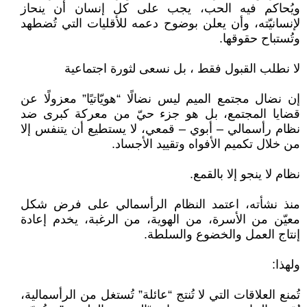
ويُحاكم فيه الحب، يجب على كل إنسان أن ينحاز
لإنسانيّته، وأن يعلن بوضوح دعمه للأقليات التي تُضطهد
وتُستباح حقوقها.
لا نطلب القبول فقط ، بل نسعى لثورة اجتماعية
إن نضال مجتمع الميم ليس نضالًا “هويّاتيًا” معزولًا عن
قضايا المجتمع، بل هو جزء حيّ من معركة كبرى ضد
نظام رأسمالي – أبوي – قمعي، لا يستطيع أن يتنفس إلا
من خلال تكميم الأفواه وتقييد الأجساد.
نظام لا ينجو إلا بالقمع.
منذ نشأته، اعتمد النظام الرأسمالي على فرض شكل
معيّن من الأسرة، من الهوية، من الرغبة، يخدم إعادة
إنتاج العمل والخضوع والسلطة.
ولهذا:
تُمنع العلاقات التي لا تُنتج “عائلة” تُستغل من الرأسمالية،