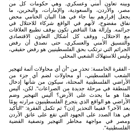
وبينه تعاون أمني وعسكري. وهي حكومات كل من
مصر، والأردن، والسعودية، والإمارات، والبحرين، ما
يجعل إقرارهم بما جاء في هذا البيان الختامي محض
نفاق مفضوح، لأنهم في الواقع شركاء للاحتلال في
جرائمه. وإزالة هذا التناقض تكون بوقف تطبيع العلاقات
مع الاحتلال، ووقف كل أشكال التعاون الاقتصادي
والتنسيق الأمني والعسكري، حتى نصدق أن رفض
الجرائم التي ترتكب بحق الفلسطينيين هو رفض حقيقي،
وليس للاستهلاك الشعبي المحلي.
- الفقرة الخامسة: تحذر من "أن أي محاولات آثمة لتهجير
الشعب الفلسطيني، أو محاولات لضم أي جزء من
الأراضي الفلسطينية المحتلة، سيكون من شأنها إدخال
المنطقة في مرحلة جديدة من الصراعات". لكن، أليس
هذا هو ما يحدث على الأرض؟ أليس التهجير وضم
الأراضي هو الواقع الذي يتجرع الفلسطينيون مرارته يومًا
بعد الآخر؟ ففيما التحذير إذن؟ ثم تكمل الفقرة: "التأكيد
في هذا الصدد على الجهود التي تقع على عاتق الأردن
ومصر في مواجهة مخاطر التهجير وتصفية القضية
الفلسطينية".