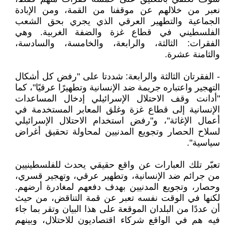
نعبر من خلالهم عن موقفنا من القمة، ومن الإبادة
الجماعية والتطهير العرقي الذي يجري بحق الشعب
الفلسطيني في قطاع غزة والضفة الغربية. وهي
الفقرات: الثالثة، والرابعة، والخامسة، والسادسة،
والثامنة عشرة.
- الفقرتان الثالثة والرابعة: شددتا على "رفض كل أشكال
التهجير واعتباره جريمة ضد الإنسانية وتطهيرًا عرقيًا"، كما
"أدانت وقف الاحتلال الإسرائيلي إدخال المساعدات
الإنسانية إلى قطاع غزة وغلق المعابر المستخدمة في
أعمال الإغاثة"، و"رفض استخدام الاحتلال الإسرائيلي
لسلاح الحصار وتجويع المدنيين لمحاولة تحقيق أغراض
سياسية".
تعبّر تلك العبارات عن واقع حقيقي يحدث للفلسطينيين
من جرائم ضد الإنسانية، وتطهير عرقي، وتهجير قسري،
وحصار، وتجويع المدنيين بهدف دفعهم لمغادرة أرضهم.
لكنها في الوقت نفسه تعبر عن قمة التناقض، من حيث
أن عددًا من البلدان الموقعة على هذا البيان وتقر بما جاء
فيه هم في الواقع شركاء اقتصاديون للاحتلال، وبينهم