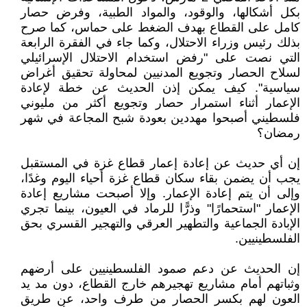
بكل أشكالها، والوقود، والمواد الطبية، وفرض حصار
كامل على القطاع بهدف الضغط على حماس، كما صرح
بذلك رئيس وزراء الاحتلال، وكما جاء في الفقرة الرابعة
التي نصت على "رفض استخدام الاحتلال الإسرائيلي
لسلاح الحصار وتجويع المدنيين لمحاولة تحقيق أغراض
سياسية". كيف يمكن إذن الحديث عن خطة لإعادة
الإعمار أثناء استمرار حصار وتجويع أكثر من مليوني
فلسطيني أصبحوا مهددين بعودة شبح المجاعة في شهر
رمضان؟
إن أي حديث عن إعادة إعمار قطاع غزة في المستقبل
يجب أن يضمن بقاء سكان قطاع غزة أحياء اليوم وغدًا،
وإلى أن يتم إعادة الإعمار. وإلا أصبحت مشاريع إعادة
الإعمار "استحمارًا" وذرًّا للرماد في العيون، بينما تجري
الإبادة الجماعية والتطهير العرقي والتهجير القسري بحق
الفلسطينيين.
إن الحديث عن دعم صمود الفلسطينيين على أرضهم
وثباتهم أمام مشاريع تهجيرهم خارج القطاع، دون مد يد
العون لهم بكسر الحصار من طرف واحد، عن طريق