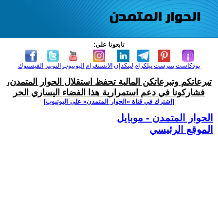
تابعونا على:
بودكاست
بنترست
تيلكرام
لينكدإن
الانستغرام
اليوتيوب
التويتر
الفيسبوك
تبرعاتكم وتبرعاتكن المالية تحفظ استقلال الحوار المتمدن،
فشاركونا في دعم استمرارية هذا الفضاء اليساري الحر
[اشترك في قناة ‫«الحوار المتمدن» على اليوتيوب]
الحوار المتمدن - موبايل
الموقع الرئيسي