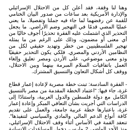
وهنا لنا وقفة، فقد أعلن كل من الاحتلال الإسرائيلي
والإدارة الأمريكية بعد ساعات من صدور البيان الختامي
للقمة عن رفضهما لما جاء فيه جملتا وتفصيلا، ما يعني
عمليًا المضي قدمًا في التهجير وضم الأراضي. ما يجعل
التحذير الذي اشتملت عليه الفقرة تحذيرًا أجوف خاليًا من
أي معنى أو مضمون، وذلك على الرغم من ما يمثله
تهجير الفلسطينيين من خطر وتهديد حقيقي لكل من
النظامين الأردني والمصري. فلكي يكون التحذير حقيقيًا
وذو معنى موضوعي، على الأردن ومصر تعليق وإلغاء
العمل باتفاقيات السلام المبرمة بينهما وبين الاحتلال،
ووقف كل أشكال التعاون والتنسيق المشترك.
- الفقرة السادسة: تبنت خطة مصرية لإعادة إعمار قطاع
غزة، جاء فيها: "اعتماد الخطة المقدمة من مصر بالتنسيق
الكامل مع دولة فلسطين والدول العربية، واستنادًا إلى
الدراسات التي أجريت بشأن التعافي المبكر وإعادة إعمار
غزة، باعتبارها خطة عربية جامعة، والعمل على تقديم
كافة أنواع الدعم المالي والمادي والسياسي لتنفيذها".
تنعقد القمة في الأساس أثناء وقف الاحتلال الإسرائيلي،
منذ الأحد الماضي 2 مارس، دخول المساعدات الإنسانية