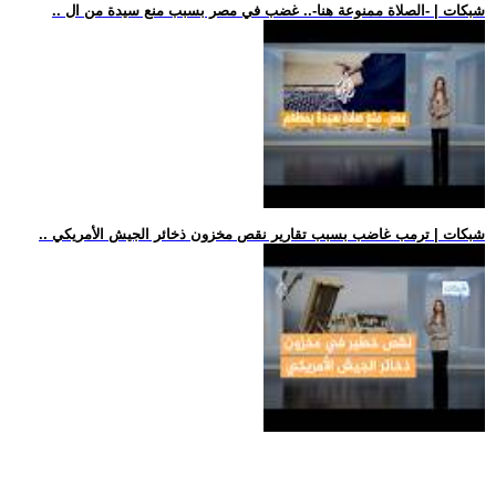
.. شبكات | -الصلاة ممنوعة هنا-.. غضب في مصر بسبب منع سيدة من ال
.. شبكات | ترمب غاضب بسبب تقارير نقص مخزون ذخائر الجيش الأمريكي