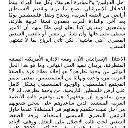
"حل الدولتين" و"المبادرة العربية"، وكل هذا الهراء، بينما
الاحتلال الإسرائيلي يصنع ما يريد ويقضم الاستيطان
أراضي من الضفة الغربية، ويجتاح ويقتل فلسطينيين يومًا
بعد آخر. والقادة العرب يعقدون قممًا عربية طارئة،
ويشجبون وينددون كما يحلو لهم، ظنًا منهم أن الأمور
ستبقى على حالها وأن شيئًا لن يتغير. أو بالتعبير الشعبي
المصري "أهي ماشية"، لكن تأتي الرياح بما لا تشتهي
السفن.
الاحتلال الإسرائيلي الآن، ومعه الإدارة الأمريكية اليمينية
المتطرفة، يريدان تنفيذ الحل النهائي. وما هو هذا الحل
النهائي من وجهة نظرهم؟ هو إخلاء قطاع غزة والضفة
الغربية مرة واحدة ونهائيًا من الفلسطينيين، بمعنى تدمير
المجتمع الفلسطيني والوجود الفلسطيني بشكل كامل
على أرض فلسطين التاريخية. من وجهة نظرهم، لم لا؟
ومن بمقدوره أن يوقفهم؟ هل يوقفهم قادة الأنظمة
العربية المستبدة الذين ساعدوهم على سحق شعوبهم
من أجل تثبيت حكمهم وبقائهم في السلطة؟ عندما حاول
الرئيس المصري السيسي استخدام ورقة الضغط
الشعبي لحث قادة الاحتلال على التعقل ووقف الإبادة