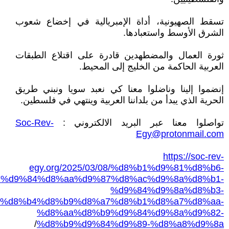
تسقط الصهيونية، أداة الإمبريالية في إخضاع شعوب
الشرق الأوسط واستعبادها.
ثورة العمال والمضطهدين قادرة على اقتلاع الطبقات
العربية الحاكمة من الخليج إلى المحيط.
إنضموا إلينا وناضلوا معنا كي نعبد سويا ونبني طريق
الحرية الذي يبدأ من بلداننا العربية وينتهي في فلسطين.
تواصلوا معنا عبر البريد الالكتروني :
Soc-Rev-
Egy@protonmail.com
https://soc-rev-
egy.org/2025/03/08/%d8%b1%d9%81%d8%b6-
7%d9%84%d8%aa%d9%87%d8%ac%d9%8a%d8%b1-
%d9%84%d9%8a%d8%b3-
%d8%b4%d8%b9%d8%a7%d8%b1%d8%a7%d8%aa-
%d8%aa%d8%b9%d9%84%d9%8a%d9%82-
/
%d8%b9%d9%84%d9%89-%d8%a8%d9%8a