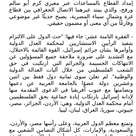
إمداد القطاع بالمساعدات عبر معبري كرم أبو سالم
ورفح، والذي يمتد عبرهما الاتصال الجغرافي بين قطاع
غزة وشمال سيناء المصرية، يصبح حديثًا غير موضوعي
وفارغًا من أي معنى أو مضمون حقيقي.
- الفقرة الثامنة عشر: جاء فيها: "حث الدول على الالتزام
بتنفيذ الرأيين الاستشاريين لمحكمة العدل الدولية
وأوامرها بشأن جرائم إسرائيل، القوة القائمة بالاحتلال،
مع التشديد على ضرورة ملاحقة جميع المسؤولين عن
الانتهاكات الجسيمة والجرائم التي ارتكبت في حق
الشعب الفلسطيني من خلال آليات العدالة الدولية
والوطنية". لم تعلن سوى ثمانية دول فقط بين اثنين
وعشرين دولة عضوًا بالجامعة العربية عن دعمها
وتضامنها مع جنوب أفريقيا في الدعوى المقدمة منها
لإدانة إسرائيل بارتكاب إبادة جماعية بحق الفلسطينيين
أمام محكمة العدل الدولية، وهي: الأردن، الجزائر، مصر،
جيبوتي، سوريا، العراق، لبنان، ليبيا.
وتمنع معظم الدول العربية، وعلى رأسها مصر، والأردن،
والسعودية، والإمارات، كل أشكال التضامن الشعبي مع