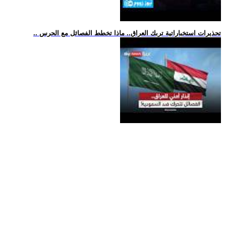
.. تحذيرات استخباراتية تربك العراق.. ماذا تخطط الفصائل مع الحرس