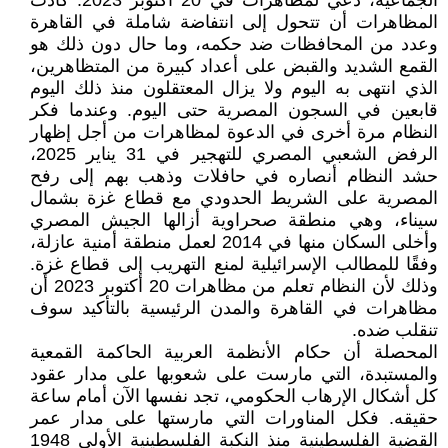
الجماعية، دُعي لمظاهرات في 20 أكتوبر 2023. كادت
المظاهرات أن تتحول إلى انتفاضة شاملة في القاهرة
وعدد من المحافظات ضد حكمه، وما حال دون ذلك هو
القمع الشديد والقبض على أعداد كبيرة من المتظاهرين،
الذي انتهى به اليوم ولا يزال المعتقلون منذ ذلك اليوم
قابعين في السجون المصرية حتى اليوم. وعندما فكر
النظام مرة أخرى في الدعوة لمظاهرات من أجل إظهار
الرفض الشعبي المصري للتهجير في 31 يناير 2025،
حشد النظام أنصاره في حافلات وذهب بهم إلى رفح
المصرية على الشريط الحدودي مع قطاع غزة بشمال
سيناء، وهي منطقة صحراوية أزالها الجيش المصري
وأخلى السكان منها في 2014 لعمل منطقة أمنية عازلة،
وفقًا للمطالب الإسرائيلية لمنع التهريب إلى قطاع غزة.
وذلك لأن النظام تعلم من مظاهرات 20 أكتوبر 2023 أن
مظاهرات في القاهرة والمدن الرئيسية بالتأكيد سوف
تنقلب ضده.
المحصلة أن حكام الأنظمة العربية الحاكمة القمعية
والمستبدة، التي مارست على شعوبها على مدار عقود
كل أشكال الإرهاب الحكومي، تجد نفسها الآن أمام ساعة
حقيقه. فكل المناورات التي مارستها على مدار عمر
القضية الفلسطينية منذ النكبة الفلسطينية الأولى 1948