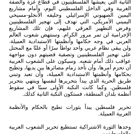
الثانية التي يعيشها الفلسطينيون في قطاع غزة والضفة
الغربية وفي الداخل الفلسطيني اليوم، وأمام مشاريع
اليمين الصهيوني الإسرائيلي وحليفه الأنجلو-مسيحي
اليميني الأمريكي، التي تهدف إلى تهجير الفلسطينيين
وفرض التطهير العرقي عليهم، فإن تلك المشاريع
الإجرامية لن تمر مرور الكرام. وستنهض شعوب العالم
العربي في وجه حكامها وأنظمتها الاستبدادية العميلة.
ولن يبقى نظام عربي واحد تواطأ سرًا أو علنًا مع المحتل
على تهجير الفلسطينيين وتصفية قضيتهم دون مواجهة
عواقب ذلك أمام شعبه. وسيكون على الشعوب العربية
أن تحزم أمرها، وأن تأخذ زمام مصائرها بين يديها، وتطيح
بحكامها وأنظمتها الاستبدادية العميلة، وأن تعبد وتبني
طريق الحرية الذي يبدأ بتحريرها لنفسها وينتهي بتحرير
فلسطين. وكما كانت النكبة الأولى سببًا في سقوط
أنظمة بلدان المنطقة، فستكون النكبة الثانية كذلك.
تحرير فلسطين يبدأ بثورات تطيح بالحكام والأنظمة
العربية العميلة.
وحدها الثورة الاشتراكية تستطيع تحرير الشعوب العربية
والفلسطينيين.