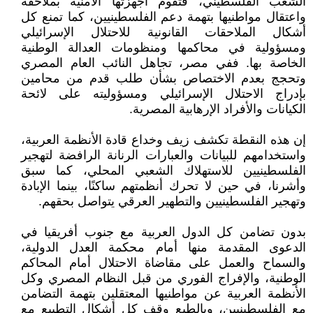
الشعب الفلسطيني، فتقوم أجهزتها الأمنية بملاحقة
واعتقال مواطنيها بتهمة دعم الفلسطينيين، كما تمنع كل
أشكال الملاحقات القانونية للاحتلال الإسرائيلي
ومسؤولية في محاكمها ومنظومات العدالة الوطنية
الخاصة بها. ففي مصر، تجاهل النائب العام المصري
وتحجج بعدم الاختصاص بشأن طلب قدم من محامين
بإدراج الاحتلال الإسرائيلي ومسؤوليته على لائحة
الكيانات والأفراد الإرهابية المصرية.
إن هذه النقطة تكشف زيف وخداع قادة الأنظمة العربية،
واستخدامهم للبيانات والعبارات الرنانة الرافضة لتهجير
الفلسطينيين للاستهلاك الشعبي المحلي، كما سبق
وأشرنا، في حين لا تحرك أنظمتهم ساكنًا، بينما الإبادة
وتهجير الفلسطينيين والتطهير العرقي يتواصل بحقهم.
بدون تضامن كل الدول العربية مع جنوب أفريقيا في
الدعوى المقدمة منها أمام محكمة العدل الدولية،
والسماح والعمل على مقاضاة الاحتلال أمام المحاكم
الوطنية، والإفراج الفوري من قبل النظام المصري وكل
الأنظمة العربية عن مواطنيها المعتقلين بتهمة التضامن
مع الفلسطينيين، وبالطبع وقف كل أشكال التطبيع مع