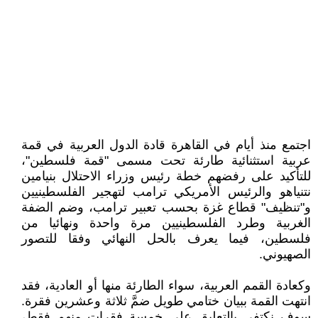
اجتمع منذ أيام في القاهرة قادة الدول العربية في قمة
عربية استثنائية طارئة تحت مسمى "قمة فلسطين"،
للتأكيد على رفضهم خطة رئيس وزراء الاحتلال بنيامين
نتنياهو والرئيس الأمريكي ترامب لتهجير الفلسطينيين
و"تنظيف" قطاع غزة بحسب تعبير ترامب، وضم الضفة
الغربية وطرد الفلسطينيين مرة واحدة ونهائيا من
فلسطين، فيما يعرف بالحل النهائي وفقا للتصور
الصهيوني.
وكعادة القمم العربية، سواء الطارئة منها أو العادية، فقد
انتهت القمة ببيان ختامي طويل ضمَّ ثلاثة وعشرين فقرة.
سوف نكتفي بالتعليق على خمسة فقرات منهم فقط،