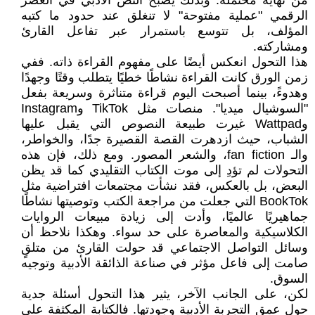
من نهاية محتملة. وبذلك يصبح النص الأدبي في العصر
الرقمي "عملية مفتوحة" لا تنغلق عند حدود ما كتبه
المؤلف، بل تتوسع باستمرار عبر تفاعل القارئ
ومشاركته.
هذا التحول انعكس أيضًا على مفهوم القراءة ذاته. ففي
زمن الورق كانت القراءة نشاطًا خطيًا يتطلب وقتًا وجهدًا
وهدوءً، بينما أصبحت اليوم قراءة متناثرة وسريعة بفعل
"السوشيال ميديا". منصات مثل TikTok وInstagram
وWattpad غيرت طبيعة النصوص التي يقبل عليها
الشباب، حيث ازدهرت القصة القصيرة جدًا، والخواطر،
والـ fan fiction، والشعر المصور. ومع ذلك، فإن هذه
التحولات لم تؤدِ إلى موت الكتاب التقليدي كما قد يظن
البعض، بل بالعكس، فقد نشأت مجتمعات افتراضية مثل
BookTok التي جعلت من مراجعة الكتب وتوصيتها نشاطًا
جماهيريًا عالميًا، وأدت إلى زيادة مبيعات الروايات
الكلاسيكية والمعاصرة على حد سواء. وهكذا نلاحظ أن
وسائل التواصل الاجتماعي قد حولت القارئ من متلقٍ
صامت إلى فاعل مؤثر في صناعة الذائقة الأدبية وتوجيه
السوق.
لكن، على الجانب الآخر، يثير هذا التحول أسئلة جدية
حول عمق التجربة الأدبية وجودتها. فالكتابة المكثفة على