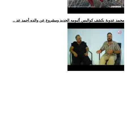
.. محمد عدوية يكشف كواليس ألبومه الجديد ومشروع عن والده أحمد عد