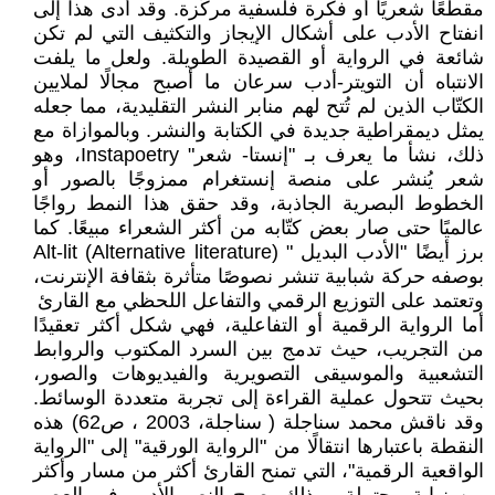
مقطعًا شعريًا أو فكرة فلسفية مركّزة. وقد أدى هذا إلى
انفتاح الأدب على أشكال الإيجاز والتكثيف التي لم تكن
شائعة في الرواية أو القصيدة الطويلة. ولعل ما يلفت
الانتباه أن التويتر-أدب سرعان ما أصبح مجالًا لملايين
الكتّاب الذين لم تُتح لهم منابر النشر التقليدية، مما جعله
يمثل ديمقراطية جديدة في الكتابة والنشر. وبالموازاة مع
ذلك، نشأ ما يعرف بـ "إنستا- شعر" Instapoetry، وهو
شعر يُنشر على منصة إنستغرام ممزوجًا بالصور أو
الخطوط البصرية الجاذبة، وقد حقق هذا النمط رواجًا
عالميًا حتى صار بعض كتّابه من أكثر الشعراء مبيعًا. كما
برز أيضًا "الأدب البديل " Alt-lit (Alternative literature)
بوصفه حركة شبابية تنشر نصوصًا متأثرة بثقافة الإنترنت،
وتعتمد على التوزيع الرقمي والتفاعل اللحظي مع القارئ
أما الرواية الرقمية أو التفاعلية، فهي شكل أكثر تعقيدًا
من التجريب، حيث تدمج بين السرد المكتوب والروابط
التشعبية والموسيقى التصويرية والفيديوهات والصور،
بحيث تتحول عملية القراءة إلى تجربة متعددة الوسائط.
وقد ناقش محمد سناجلة ( سناجلة، 2003 ، ص62) هذه
النقطة باعتبارها انتقالًا من "الرواية الورقية" إلى "الرواية
الواقعية الرقمية"، التي تمنح القارئ أكثر من مسار وأكثر