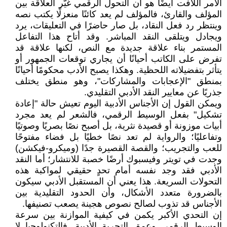
الأمر اللافت أيضًا هو أن التحول الرقمي غيّر العلاقة بين
المؤلف والقارئ، فالمؤلف لم يعد كائنًا منعزلًا يكتب نصه
وينتظر رد فعل النقاد، بل صار حاضرًا في التعليقات، يرد
ويجادل ويتلقى النقد المباشر. وقد أتاح هذا التفاعل
المستمر بناء علاقة جديدة مع النص، لكنها علاقة قد
تفرض على الكاتب أحيانًا أن يجاري توقعات الجمهور أو
يتأثر بتفضيلاته اللحظية. وهكذا يصبح الأدب محكومًا أحيانًا
بمنطق "الإعجابات والمشاركات"، وهو منطق يختلف
جذريًا عن معايير النقد الأدبي التقليدي.
ويمكن القول إن الأجناس الأدبية اليوم تعيش حالة "إعادة
تشكيل" بفعل الوسيط الرقمي، فالشعر لم يعد مجرد
أبيات موزونة أو قصيدة نثرية، بل أصبح نصًا بصريًا وصوتيًا
وتفاعليًا؛ والرواية لم تعد نصًا خطيًا بل فضاء مفتوحًا
للعب والتجريب؛ والقصة القصيرة جدًا (وميكرو-فيكشن)
وجدت في تويتر وفيسبوك أرضًا خصبة للانتشار؛ أما النقد
الأدبي فقد وجد نفسه أمام تحدٍ حقيقي لمواكبة هذه
التحولات السريعة. هذا يعني أن المستقبل الأدبي سيكون
بالضرورة متعدد الأشكال، وأن الحدود التقليدية بين
الأجناس قد تذوب لصالح نصوص هجينة يصعب تصنيفها.
إن التحدي الأكبر يكمن في كيفية الموازنة بين سرعة
الوسيط الرقمي وعمق التجربة الأدبية. فالتكنولوجيا لا