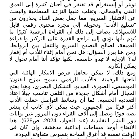
تويتر أو إنستغرام قد تفتقر في أحيان كثيرة إلى العمق
الفني والجمالي، وتغلب عليها النزعة السطحية والبحث
عن الانتشار السريع، مما جعل بعض النقاد يحذرون من
"تسليع الأدب" وتحويله إلى مجرد محتوى رقمي قابل
للاستهلاك. يضاف إلى ذلك أن القراءة الرقمية كثيرًا ما
تُتهم بأنها تؤدي إلى تراجع القدرة على التركيز والقراءة
العميقة، لصالح التصفح السريع والتنقل بين الروابط.
ومن هنا يبرز السؤال: هل نحن أمام إغناء للأدب أم إفقار
له؟ الإجابة لا تبدو حاسمة، لكنها تؤكد أننا أمام تحول لا
يمكن إنكاره.
ومع ذلك، لا يمكن تجاهل فرص الابتكار الهائلة التي
أتاحتها الرقمنة. فالأدب الرقمي يسمح بمزج الفنون:
الموسيقى، الصورة، الفيديو، التشكيل البصري، وهذا يفتح
المجال أمام أشكال جديدة من التلقي تناسب جيلًا اعتاد
التعددية الحسية. كما أن وسائط التواصل جعلت الأدب
أكثر قربًا من الجمهور، حيث يمكن لأي كاتب أن ينشر
نصه فورًا ويصل إلى آلاف القراء دون المرور عبر بوابات
دور النشر التقليدية (عبد الجواد، 2024، ص628). هذا
الانفتاح أوجد مساحات إبداعية مدهشة، وإن كان في
الوقت نفسه قد أغرق الساحة بنصوص متفاوتة الجودة.