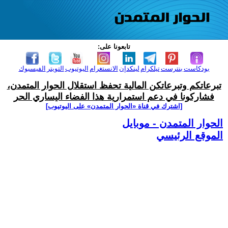
تابعونا على:
بودكاست
بنترست
تيلكرام
لينكدإن
الانستغرام
اليوتيوب
التويتر
الفيسبوك
تبرعاتكم وتبرعاتكن المالية تحفظ استقلال الحوار المتمدن،
فشاركونا في دعم استمرارية هذا الفضاء اليساري الحر
[اشترك في قناة ‫«الحوار المتمدن» على اليوتيوب]
الحوار المتمدن - موبايل
الموقع الرئيسي