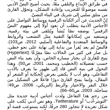
في طرائق الإبداع والتلقي معًا، بحيث أصبح النصّ الأدبي
نفسه موضوعًا للتجريب وإعادة التشكل، وتحوّل القارئ
من متلق سلبي إلى شريك في البناء النصيّ.
إنّ الحديث عن أثر الكتابة الرقمية ووسائط التواصل على
الأجناس الأدبية يتطلب أن نعود أولًا إلى مفهوم "النصّ
الرقمي" بوصفه نصًا يُنشأ ويُتلقى في بيئة رقمية،
ويستفيد من إمكاناتها التقنية مثل التشعب والروابط
والوسائط المتعددة والتفاعلية (أسليم، 2012، ص103).
فالنصّ لم يعد يُقرأ من بداية إلى نهاية على نحو خطي،
بل صار في كثير من الحالات نصًا مفرّعًا (Hypertext)
يتيح للقارئ أن يختار مساره الخاص، وأن يعيد بناء النص
حسب تفضيلاته (الخطيب ومحمد، 2001، ص50). وهذا
التحول في بنية النص قاد إلى ظهور ما يعرف بالأدب
التفاعلي، وهو أدب لا يكتفي بعرض الحكاية أو الشعر أو
المقال، وإنما يمنح القارئ دورًا فاعلًا في التشكيل من
خلال النقر والاختيار والربط (البريكي، 2006، ص49؛
سناجلة، 2003، ص60–66).
من رحم هذا التفاعل ولدت أجناس أدبية جديدة مثل
"التويتر-أدب" أو Twitterature، وهو نص أدبي يُكتب على
شكل تغريدة لا تتجاوز 280 حرفًا، لكنه يستوعب قصة أو