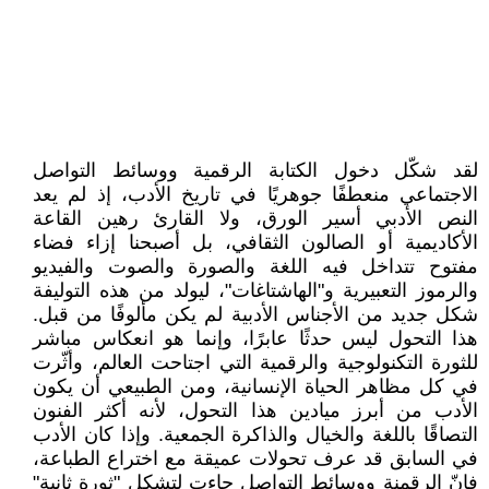
لقد شكّل دخول الكتابة الرقمية ووسائط التواصل
الاجتماعي منعطفًا جوهريًا في تاريخ الأدب، إذ لم يعد
النص الأدبي أسير الورق، ولا القارئ رهين القاعة
الأكاديمية أو الصالون الثقافي، بل أصبحنا إزاء فضاء
مفتوح تتداخل فيه اللغة والصورة والصوت والفيديو
والرموز التعبيرية و"الهاشتاغات"، ليولد من هذه التوليفة
شكل جديد من الأجناس الأدبية لم يكن مألوفًا من قبل.
هذا التحول ليس حدثًا عابرًا، وإنما هو انعكاس مباشر
للثورة التكنولوجية والرقمية التي اجتاحت العالم، وأثّرت
في كل مظاهر الحياة الإنسانية، ومن الطبيعي أن يكون
الأدب من أبرز ميادين هذا التحول، لأنه أكثر الفنون
التصاقًا باللغة والخيال والذاكرة الجمعية. وإذا كان الأدب
في السابق قد عرف تحولات عميقة مع اختراع الطباعة،
فإنّ الرقمنة ووسائط التواصل جاءت لتشكل "ثورة ثانية"