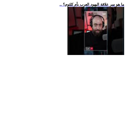
.. ما هو سر علاقة اليهود العرب بأم كلثوم؟