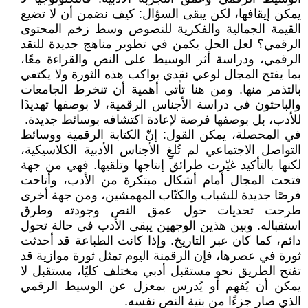
يمكن إيقافها، لكن يبقى السؤال: كيف نضمن أن لا تضيع
القيمة الجمالية والفكرية للنصوص وسط زخم المحتوى
الرقمي؟ لعل الحل يكمن في تطوير مناهج جديدة للنقد
الرقمي، ودراسة أثر الوسيط على النص والقراءة معًا،
بما يفتح المجال لوعي نقدي يواكب هذه الثورة ولا يكتفي
بالتذمر منها. ومن هنا تأتي أهمية أن تنخرط الجامعات
والباحثون في دراسة الأجناس الرقمية، لا بوصفها تهديدًا
للأدب، بل بوصفها فرصة لإعادة اكتشافه بوسائط جديدة.
في المحصلة، يمكن القول: إنّ الكتابة الرقمية ووسائط
التواصل الاجتماعي لم تُلغِ الأجناس الأدبية الكلاسيكية،
لكنها بالتأكيد غيّرت طرائق إنتاجها وتلقيها. فهي من جهة
فتحت المجال أمام أشكال مبتكرة من الأدب، وأتاحت
فرصًا جديدة للشباب والكتّاب المهمشين، ومن جهة أخرى
طرحت تحديات حول عمق النص وجودته وطرق
استقباله. وبين هذين الوجهين يبقى الأدب في حالة تحول
دائم، كما كان عبر التاريخ. وإذا كانت الطباعة قد أحدثت
ثورة في عصرها، فإن الرقمنة اليوم تمثل ثورة موازية قد
تفتح الطريق نحو مستقبل أدبي مختلف كليًا، مستقبل لا
يمكن أن يُفهم أو يُدرس بمعزل عن الوسيط الرقمي
الذي صار جزءًا من بنية النص نفسه.