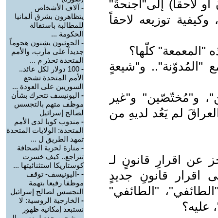
 أو لاحقاً) إلى"أجنحةً"
-
آلاف الأشخاص
يتظاهرون بشرق ألمانيا
ِ، وكيفية توزيعه لاحقاً
للمطالبة باستقالة
الحكومة ...
-
الحوثيون يشنون هجوماً
 "المعمعة" كلّها؟
جديداً على مأرب، والأمم
المتحدة تحذر م ...
ع "المُدوّنة".. و"شيعةٍ
-
100 دولار لكل عائد..
الأمم المتحدة تشجع
السوريين على العودة ...
ن"، و"مُختّصّين" و"غير
-
اليونيسف تتحرك بشأن
موظف متهم بالتجسس
عراقَ لم يَعُد لديهِ من
لصالح إسرائيل
-
مندوب كوبا لدى الأمم
المتحدة: الولايات المتحدة
تمهد الطريق ل ...
-
منارة لحرية الصحافة
تتراجع.. كيف خسرت
ز عن اقرارِ قانونٍ لـ
كوستاريكا استثنائيتها ...
على اقرار قانونِ جديدٍ
-
-اليونيسف- توقف
موظفا رفيعا بتهمة
الطائفي"، "الطائفي"
التجسس لصالح إسرائيل
-
الخارجية الروسية: لا
 عليه؟
نستبعد إمكانية ظهور
مرشحين جدد لمنصب ال