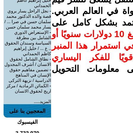
خليل إبراهيم كاظم
الحمداني
واة في العالم العربي.
-
نجل الراحل يسار يروي
قصة والده الدكتور محمد
عتمد بشكل كامل على
سلمان حسن في صرا ... /
يسار محمد سلمان حسن
ساهم/ي معنا! بدعمكم بمبلغ 10 دولارات سنويًا أو
-
الإستعراض الدوري
الشامل بين مطرقة
السياسة وسندان الحقوق
 استمرار هذا المنبر
.. ع ... / خليل إبراهيم
كاظم الحمداني
ويًا للفكر اليساري
-
نطاق الشامل لحقوق
الانسان / أشرف المجدول
ى معلومات التحويل
-
تضمين مفاهيم حقوق
الإنسان في المناهج
الدراسية / نزيهة التركى
-
الكمائن الرمادية / مركز
اريج لحقوق الانسان
المزيد.....
المعجبين بنا على
الفيسبوك