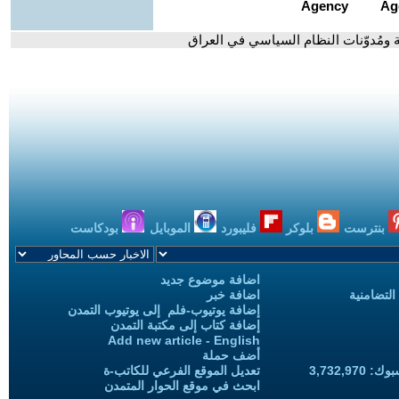
ّة ومُدوّنات النظام السياسي في العراق
بنترست
بلوكر
فليبورد
الموبايل
بودكاست
اضافة موضوع جديد
التضامنية
اضافة خبر
إضافة يوتيوب-فلم إلى يوتيوب التمدن
إضافة كتاب إلى مكتبة التمدن
Add new article - English
أضف حملة
3,732,97
تعديل الموقع الفرعي للكاتب-ة
ابحث في موقع الحوار المتمدن