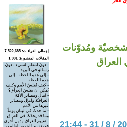
ي الحر
لشخصيّة ومُدوّنات
إجمالي القراءات: 7,522,685
المقالات المنشورة: 1,901
 العراق
-
دونَ انتظارٍ لشيء.. دونَ
رسالةٍ في البريد
-
إلى هذهِ اللحظة.. إلى
هذهِ اللحظة
-
كيف تُفلِسُ الأمم وكيفَ
يُمكِن أن يَفلَسَ العراق؟
-
آمال ومصائر الأُمّة
العراقيّة وآمال ومصائر
غيرها من الأُمم
-
ما حدثَ في لبنانِ يوماً..
وما قد يحدُثُ في العراق
-
تقييم العراق ودول أخرى
في تقرير الحرية العالمي