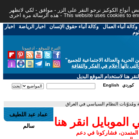
 أنواع الكوكيز نرجو النقر على الزر - موافق - لكي لاتظهر
This website uses cookies to ensure you ge
وكالة أنباء العمال
-
وكالة أنباء حقوق الإنسان
-
اخبار الرياضة
-
اخبار
لوم
التبرع للموقع - ادعمونا
حرية والعدالة الاجتماعية للجميع
"
تى نالها أعلام في الفكر والثقافة
قر هنا لاستخدام الموقع البديل
كوردي
English
ّة ومُدوّنات النظام السياسي في العراق
عماد عبد اللطيف
لموبايل انقر هنا
سالم
 المتمدن، فشاركونا في دعم