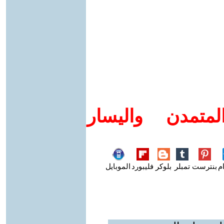
متمدن واليسار
م
بنترست
تمبلر
بلوكر
فليبورد
الموبايل