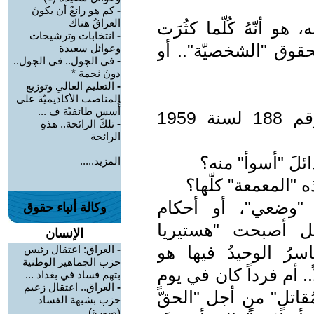
-
كم هو رائعٌ أن يكونَ
العراقُ هناك
 هو أنّهُ كُلّما كثُرَت
-
انتخابات وترشيحات
لحقوق "الشخصيّة".. أو
وعوائل سعيدة
-
في الچول.. في الچول..
دونَ نَجمة *
-
التعليم العالي وتوزيع
المناصب الأكاديميّة على
أُسس طائفيّة ف ...
إذا كان قانون الأحوال الشخصية رقم 188 لسنة 1959
-
تلكَ الرائحة.. هذهِ
الرائحة
المزيد.....
 "المعمعة" كلّها؟
 "وضعي"، أو أحكام
وكالة أنباء حقوق
بل أصبحت "هستيريا
الإنسان
سرُ الوحيدُ فيها هو
-
العراق: اعتقال رئيس
حزب الجماهير الوطنية
.. أم فرداً كان في يومٍ
بتهم فساد في بغداد ...
-
العراق.. اعتقال زعيم
مُقاتلٍ" من أجل "الحقّ
حزب بشبهة الفساد
(صورة)