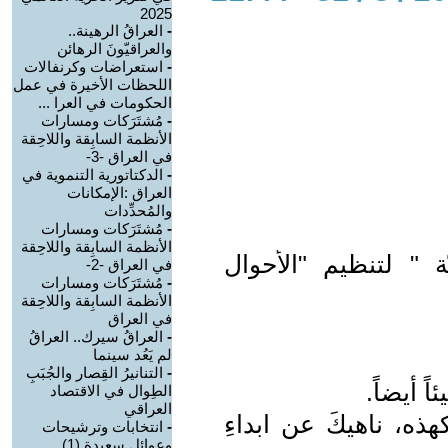
2025
-
العراقُ الرهينة..
والعراقيّونَ الرهائن
-
استعراضات وكرنفالات
اللحظات الأخيرة في عمل
الحكومات في العرا ...
-
مُشتَرَكات ومسارات
الأنظمة السابِقة واللاحِقة
في العراق -3-
-
الدكتاتورية التنموية في
العراق :الإمكانات
والمُحدِّدات
-
مُشتَرَكات ومسارات
الأنظمة السابِقة واللاحِقة
ّة " لتنظيم "الأحوال
في العراق -2-
-
مُشتَرَكات ومسارات
الأنظمة السابِقة واللاحِقة
في العراق
-
العراقُ سيرك.. العراقُ
لم يَعُد سينما
-
التنانيرُ القِصار والجُبَبِ
ً أيضاً.
الطِوال في الاقتصاد
العراقي
ه، ناهيكَ عن ابداءِ
-
انتخابات وترشيحات
وعوائل سعيدة (1)