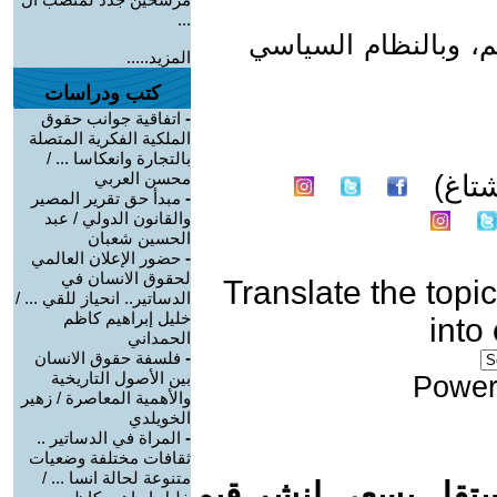
...
فيكم، وبالنظام السياسي
المزيد.....
كتب ودراسات
-
اتفاقية جوانب حقوق
الملكية الفكرية المتصلة
بالتجارة وانعكاسا ... /
محسن العربي
تاغ)
-
مبدأ حق تقرير المصير
والقانون الدولي / عبد
الحسين شعبان
-
حضور الإعلان العالمي
لحقوق الانسان في
Translate the topic
الدساتير.. انحياز للقي ... /
خليل إبراهيم كاظم
into
الحمداني
-
فلسفة حقوق الانسان
بين الأصول التاريخية
Power
والأهمية المعاصرة / زهير
الخويلدي
-
المراة في الدساتير ..
ثقافات مختلفة وضعيات
متنوعة لحالة انسا ... /
ستقل يسعى لنشر قيم