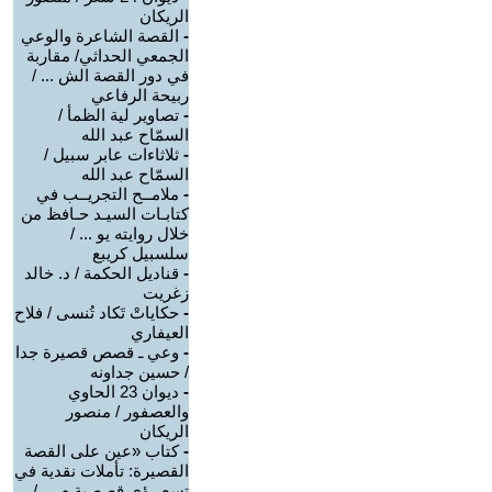
الريكان
-
القصة الشاعرة والوعي
الجمعي الحداثي/ مقاربة
في دور القصة الش ... /
ربيحة الرفاعي
-
تصاوير لية الظمأ /
السمّاح عبد الله
-
ثلاثاءات عابر سبيل /
السمّاح عبد الله
-
ملامــح التجريــب في
كتابـات السيـد حـافظ من
خلال روايته يو ... /
سلسبيل كريبع
-
قناديل الحكمة / د. خالد
زغريت
-
حكاياتْ تَكاد تُنسى / فلاح
العيفاري
-
وعي ـ قصص قصيرة جدا
/ حسين جداونه
-
ديوان 23 الحاوي
والعصفور / منصور
الريكان
-
كتاب «عين على القصة
القصيرة: تأملات نقدية في
تسع رؤى قصصية م ... /