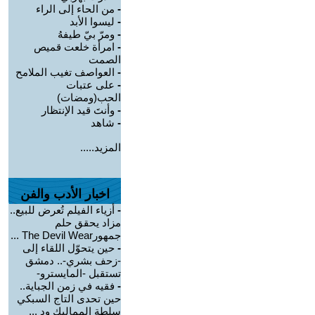
-
من الحاء إلى الراء
-
ليسوا الأبد
-
ومرّ بيّ طيفهُ
-
امرأة خلعت قميص
الصمت
-
العواصف تغيب الملامح
-
على عتبات
الحب(ومضات)
-
وأنتَ قيد الإنتظار
-
شاهد
المزيد.....
اخبار الأدب والفن
-
أزياء الفيلم تُعرض للبيع..
مزاد يحقق حلم
جمهورThe Devil Wear ...
-
حين يتحوّل اللقاء إلى
-زحف بشري-.. دمشق
تستقبل -المايسترو-
-
فقيه في زمن الجباية..
حين تحدى التاج السبكي
سلطة المماليك ود ...