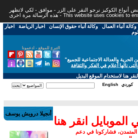
 أنواع الكوكيز نرجو النقر على الزر - موافق - لكي لاتظهر
This website uses cookies to ensure you ge
وكالة أنباء العمال
-
وكالة أنباء حقوق الإنسان
-
اخبار الرياضة
-
اخبار
لوم
التبرع للموقع - ادعمونا
حرية والعدالة الاجتماعية للجميع
"
تى نالها أعلام في الفكر والثقافة
قر هنا لاستخدام الموقع البديل
كوردي
English
أنجيلا درويش يوسف
لموبايل انقر هنا
 المتمدن، فشاركونا في دعم