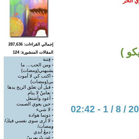
ي الحر
إجمالي القراءات: 287,636
كو )
المقالات المنشورة: 124
-
فِتنة
-
ومن الحب… ما
يشبهني(ومضات)
-
اكتب كي لا أموت
بي(ومضات)
-
قبل أن تغلق الريح يدها
-
نعاسٌ لا ينام
-
أعود وأشتعل
-
حين يعوي الصمت
-
لا شيء
-
دونما هوادة
-
لا أرى سوى نفسي فيكَ/
ومضات/
-
دمعُ أبدي
-
غدرتُ بهربيّ