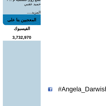
حميد عقبي
المزيد.....
المعجبين بنا على
الفيسبوك
3,732,970
Angela_Darwish