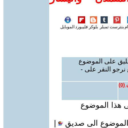
م
بنترست
تمبلر
بلوكر
فليبورد
الموبايل
عليق على الموضوع
نرجو النقر على -
 (
0
)
ى هذا الموضوع
الموضوع الى صديق
|