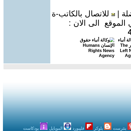
لة
|
للاتصال بالكاتب-ة
موقع الى الان :
بنترست
بلوكر
فليبورد
الموبايل
بودكاست