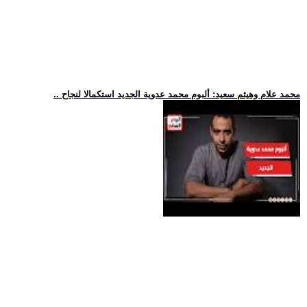
.. محمد علام وهيثم سعيد: ألبوم محمد عدوية الجديد استكمالا لنجاح