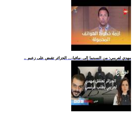
.. مهدي لعريبي: من السينما إلى -مافيا-... الجزائر تقبض على زعيم