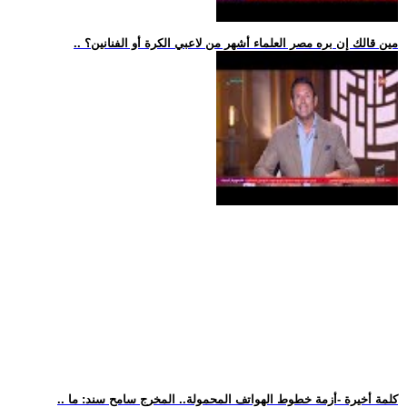
.. مين قالك إن بره مصر العلماء أشهر من لاعبي الكرة أو الفنانين؟
.. كلمة أخيرة -أزمة خطوط الهواتف المحمولة.. المخرج سامح سند: ما