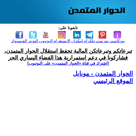
تابعونا على:
بودكاست
بنترست
تيلكرام
لينكدإن
الانستغرام
اليوتيوب
التويتر
الفيسبوك
تبرعاتكم وتبرعاتكن المالية تحفظ استقلال الحوار المتمدن،
فشاركونا في دعم استمرارية هذا الفضاء اليساري الحر
[اشترك في قناة ‫«الحوار المتمدن» على اليوتيوب]
الحوار المتمدن - موبايل
الموقع الرئيسي