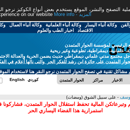
ة التصفح والنشر، الموقع يستخدم بعض أنواع الكوكيز نرجو النق
More info - المزيد
experience on our website
الفن
-
وكالة أنباء اليسار
-
وكالة أنباء العلمانية
-
وكالة أنباء العمال
-
وكا
الاقتصاد
-
اخبار الطب والعلوم
 الرئيسي لمؤسسة الحوار المتمدن
، علمانية، ديمقراطية، تطوعية وغير ربحية
ل مجتمع مدني علماني ديمقراطي حديث يضمن الحرية والعدالة الاجتم
حوار المتمدن على جائزة ابن رشد للفكر الحر والتى نالها أعلام في الفك
م مشاكل تقنية في تصفح الحوار المتمدن نرجو النقر هنا لاستخدام الموقع
كوردي
English
الاخبار
مراكز
الحوار المتمدن
 يوسف
- على سبيل الشوق (ومضات)
 وتبرعاتكن المالية تحفظ استقلال الحوار المتمدن، فشاركونا 
استمرارية هذا الفضاء اليساري الحر