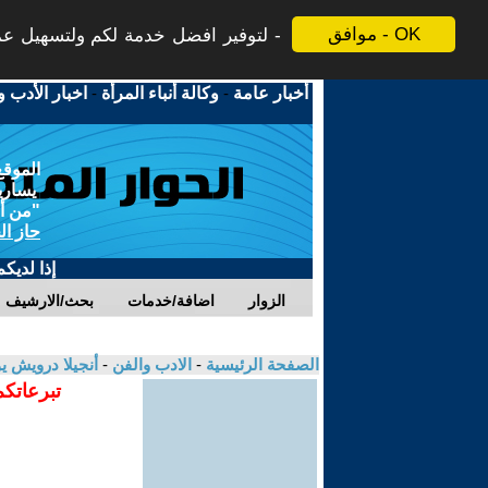
موافق - OK
لتوفير افضل خدمة لكم ولتسهيل عملي
أخبار عامة
-
وكالة أنباء المرأة
-
اخبار الأدب و
الموقع
يسارية
"من أج
حاز ال
إذا لديك
الزوار
اضافة/خدمات
بحث/الارشيف
الصفحة الرئيسية
-
الادب والفن
-
أنجيلا درويش
تبرعاتكم