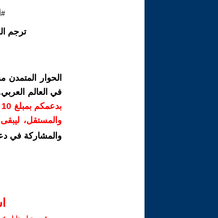
#أ
ترجم ال
الحوار المتمدن م
في العالم العربي
ب
والمستقل، ليبقى ص
والمشاركة في دع
ا‫