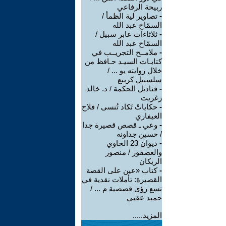
ربيحة الرفاعي
-
تصاوير لية الظمأ /
السمّاح عبد الله
-
ثلاثاءات عابر سبيل /
السمّاح عبد الله
-
ملامــح التجريــب في
كتابـات السيـد حـافظ من
خلال روايته يو ... /
سلسبيل كريبع
-
قناديل الحكمة / د. خالد
زغريت
-
حكاياتْ تَكاد تُنسى / فلاح
العيفاري
-
وعي ـ قصص قصيرة جدا
/ حسين جداونه
-
ديوان 23 الحاوي
والعصفور / منصور
الريكان
-
كتاب «عين على القصة
القصيرة: تأملات نقدية في
تسع رؤى قصصية م ... /
حميد عقبي
المزيد.....