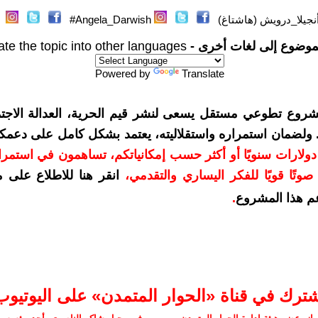
نجيلا_درويش (هاشتاغ)
Angela_Darwish#
موضوع إلى لغات أخرى -
ate the topic into other languages
Powered by
Translate
شروع تطوعي مستقل يسعى لنشر قيم الحرية، العدالة الاجتم
. ولضمان استمراره واستقلاليته، يعتمد بشكل كامل على دعمك
دعمكم بمبلغ 10 دولارات سنويًا أو أكثر حسب إمكانياتكم، تساهمون في استم
وتًا قويًا للفكر اليساري والتقدمي
،
انقر هنا للاطلاع على 
م هذا المشروع
.
شترك في قناة «الحوار المتمدن» على اليوتيوب