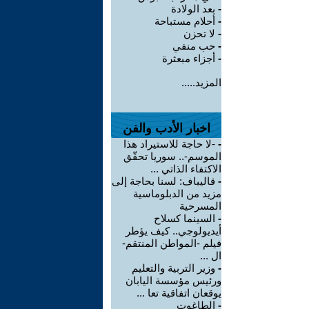
-
بعد الولادة
-
أحلام مستباحة
-
لا تحزن
-
حب منفي
-
أجزاء مبعثرة
المزيد.....
اخبار الأدب والفن
-
-لا حاجة للاستيراد هذا
الموسم-.. سوريا تحقّق
الاكتفاء الذاتي ...
-
قاليباف: لسنا بحاجة إلى
مزيد من الدبلوماسية
المسرحية
-
السينما كسلاح
أيديولوجي.. كيف يؤطر
فيلم -المواطن المنتقم-
ال ...
-
وزير التربية والتعليم
ورئيس مؤسسة اليابان
يوقعان اتفاقية تعا ...
-
الطاغوت