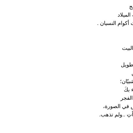
ج
لميلاد
كوام النسيان .
لبيت
طويل
يّان؛
بكَ
لفجر
 في الصورة،
تِ ..ولم تذهب.