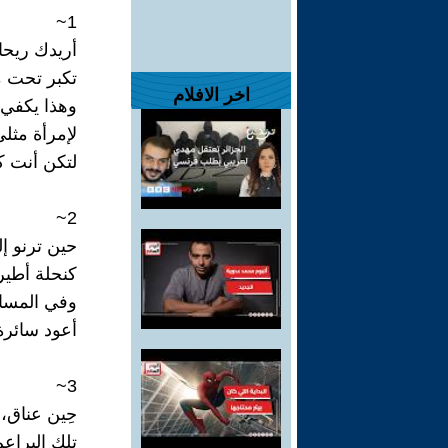
1~
أريدك ريحا
تكبر تحت 
اخر الافلام
وهذا يكفي
لإمرأة مثلي
لتكن أنت ك
2~
حين ترنو إل
كنحلة أطير
وفي المسا
أعود سائرة
3~
حِين عناق،
تلك البراع