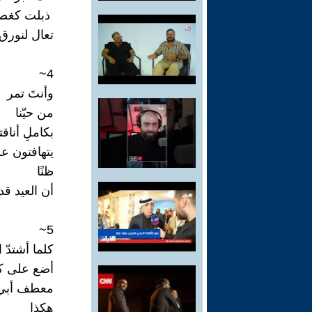
ذبلت كغصن
تعال لنورق
4~
وأنتَ تمر
من حيّنا
بكاملِ أناق
يتهافتون عل
ظنًا
أن العيد قد
5~
كلما أشتدّ ا
أضع على كت
معطف أبي 
هكذا