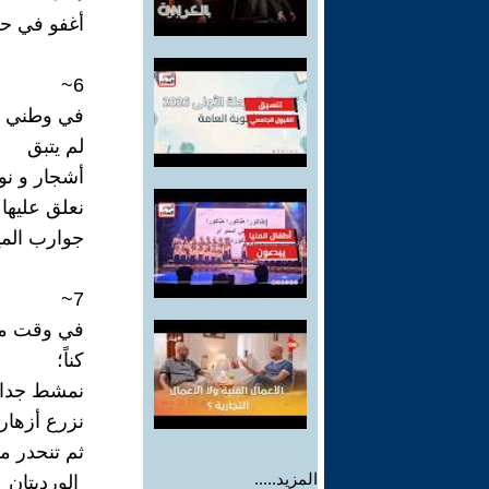
أغفو في حض
6~
في وطني
لم يتبق
أشجار و نو
نعلق عليها
جوارب الميل
7~
في وقت مت
كناً؛
نمشط جدائ
نزرع أزهار
ثم تنحدر م
المزيد.....
الورديتان