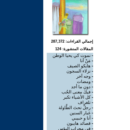
إجمالي القراءات: 287,372
المقالات المنشورة: 124
-
نموت كي يحيا الوطن
-
مَنْ أنا
-
هايكو الصيف
-
نزلاء السجون
-
وجه آخر
-
ومضات
-
دون ما أجد
-
فيكَ معنى الحُب
-
كل الأشياء تكبر
-
تلغراف
-
رجلُ تحتَ الطَّاولة
-
غبار السنين
-
أنا و حبيبي
-
قصائد هايبون
-
في محراب البؤس