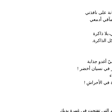
نة على نافذتي
مآقي أدمعي
،بلا ذاكرة
ل الذاكرة.
يّ أغدو جذابة
 في نسيان أخضر !
ء
 في الأحراشِ !
م التي تفتحت في غمرة يديك