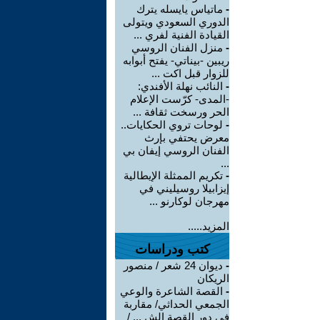
-
ماتياس يايسله يترك
الدوري السعودي ويتولى
القيادة الفنية لفري ...
-
منزل الفنان الروسي
ريبين -بيناتي- يفتح أبوابه
للزوار قبل اكت ...
-
النائب نهلة الأفندي:
-المدى- كرّست الإعلام
الحر ورسخت ثقافة ...
-
لوحات تروي الحكايات..
معرض يحتفي بإرث
الفنان الروسي إيفان بي
...
-
تكريم الممثلة الإيطالية
إيزابيلا روسيليني في
مهرجان لوكارنو ...
المزيد.....
كتب ودراسات
-
ديوان 24 شعر / منصور
الريكان
-
القصة الشاعرة والوعي
الجمعي الحداثي/ مقاربة
في دور القصة الش ... /