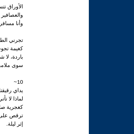
الأوراق تت
والعصافير 
وأنا مسافر
تجرني الط
كغيمة تجو
باردة، لا ش
سوى ملام
10~
يداي رقيقت
لماذا لا تأتي
كغجرية صا
ترقص على ا
إثر ليلة.