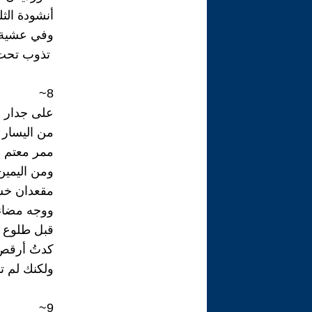
أنشودة الثل
وفي عشية ا
تذوب تحت أ
8~
على جدار ا
من اليسار
ممر معتم 
ومن اليمين
مقعدان خشب
ووجه مضاء 
قبل طلوع ا
كدتُ أرقص
ولكنك لم تأ
9~