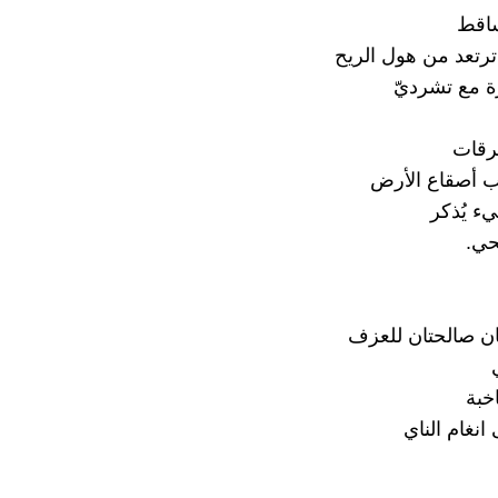
ساقط
ترتعد من هول الريح
ة مع تشرديّ
رقات
ب أصقاع الأرض
يء يُذكر
حي.
ان صالحتان للعزف
خبة
نغام الناي