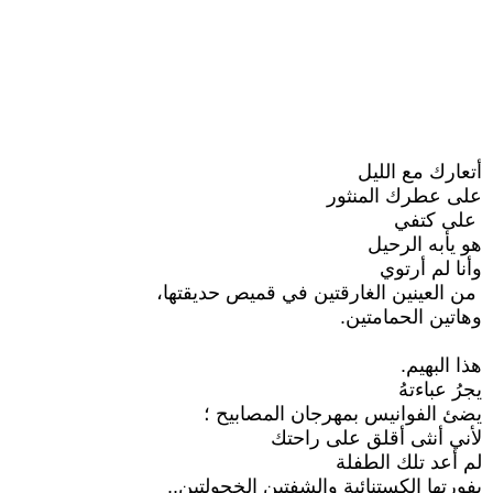
أتعارك مع الليل
على عطرك المنثور
على كتفي
هو يأبه الرحيل
وأنا لم أرتوي
من العينين الغارقتين في قميص حديقتها،
وهاتین الحمامتين.
هذا البهيم.
يجرُ عباءتهُ
يضئ الفوانيس بمهرجان المصابيح ؛
لأني أنثى أقلق على راحتك
لم أعد تلك الطفلة
بفورتها الكستنائية والشفتين الخجولتين..