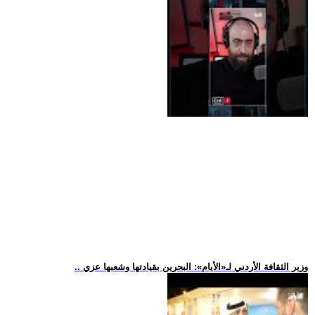
.. وزير الثقافة الأردني لـ«الأيام»: البحرين بقيادتها وشعبها عزي