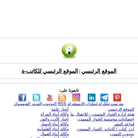
الموقع الرئيسي
الموقع الرئيسي للكاتب-ة
|
تابعونا على:
بنترست
تيلكرام
لينكدإن
الانستغرام
RSS
اليوتيوب
التويتر
الفيسبوك
الموقع الرئيسي
أخبار عامة
هيئة ادارة الحوار المتمدن - للإتصال بنا
وكالة أنباء المرأة
إحصائيات مؤسسة الحوار المتمدن
اخبار الأدب والفن
قواعد النشر
وكالة أنباء اليسار
ابرز كتاب / كاتبات الحوار المتمدن
وكالة أنباء العلمانية
يوتيوب التمدن
وكالة أنباء العمال