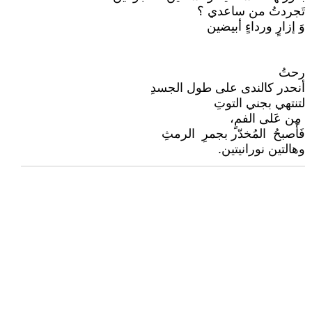
تَجردتُ من ساعدي ؟
وَ إزارٍ ورداءٍ أبيضين
رحتُ
أنحدر كالندى على طول الجسدِ
لتنتهي بجني التوتِ
مِن عَلى الفمٍ،
فَأَصبحُ المُخدّر بجمرِ الرمثِ
وهالتين نورانيتين.