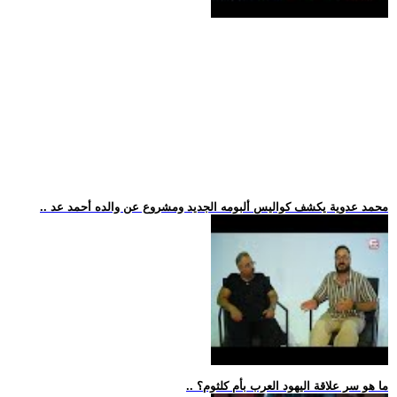
.. محمد عدوية يكشف كواليس ألبومه الجديد ومشروع عن والده أحمد عد
.. ما هو سر علاقة اليهود العرب بأم كلثوم؟