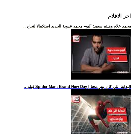
اخر الافلام
.. محمد علام وهيثم سعيد: ألبوم محمد عدوية الجديد استكمالا لنجاح
.. فيلم Spider-Man: Brand New Day | البداية اللي كان بيتر محتا