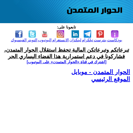
تابعونا على:
بودكاست
بنترست
تيلكرام
لينكدإن
الانستغرام
اليوتيوب
التويتر
الفيسبوك
تبرعاتكم وتبرعاتكن المالية تحفظ استقلال الحوار المتمدن،
فشاركونا في دعم استمرارية هذا الفضاء اليساري الحر
[اشترك في قناة ‫«الحوار المتمدن» على اليوتيوب]
الحوار المتمدن - موبايل
الموقع الرئيسي