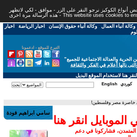
 أنواع الكوكيز نرجو النقر على الزر - موافق - لكي لاتظهر
This website uses cookies to ensure you ge
وكالة أنباء العمال
-
وكالة أنباء حقوق الإنسان
-
اخبار الرياضة
-
اخبار
لوم
التبرع للموقع - ادعمونا
حرية والعدالة الاجتماعية للجميع
"
تى نالها أعلام في الفكر والثقافة
قر هنا لاستخدام الموقع البديل
كوردي
English
ي خاصرة مصر وفلسطين!
سامي ابراهيم فودة
لموبايل انقر هنا
 المتمدن، فشاركونا في دعم