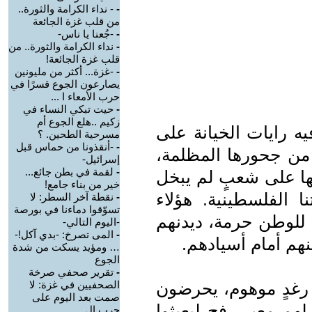
-
- نداء الكرامة والثورة..
من قلب غزة الجائعة
-
-جُعنا يا ناس-
-
نداء الكرامة والثورة.. من
قلب غزة الجائعة!
-
-غزة... أكثر من مليونين
يصارعون الجوع قسرًا في
حرب الأمعاء ا ...
-
حيت تبكي النساء في
زكيم ..هلع الجوع أم
ه رايات الخيانة على
مسرحية الطحين. ؟
-
-أنقذونا من حماس قبل
 من جحورها المظلمة،
إسرائيل-
-
لقمة في بطن جائع...
ا على شعبٍ لم يبخل
خير من بناء جامع!
ا الفلسطينية. هؤلاء
-
نقطة آخر السطر: لا
تسوّقوا دماءنا في بورصة
ا للوطن حرمة، ديدنهم
-اليوم التالي-
-
المى تصرخ: -بدي آكل!-
م أمام أسيادهم.
… ومؤيد يسكت من شدة
الجوع
-
تقرير صحفي صرخة
رغدٍ موهوم، يحرضون
الصحفيين في غزة: لا
صمت بعد اليوم على
لهم معبر رفح ليعبثوا
حرب ال ...