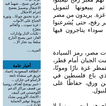
-
فراس صبح... شهيدٌ قيد
ثم يبيعونها لتمويل
الاعتقال وضميرٌ يفضح
إجرام الاحتلال
ي غزة. يريدون من مصر
-
غزة تختنق جوعًا... وثورة
الجياع على الأبواب
ر رفح، حتى يُشرعنوا
-
غزة تموت... والعالم
سوداء يتاجرون فيها
يتفرّج
-
تكيات الذل وإدارات
العار: حين يصبح النازح
سلعةً بيد تجار الإ ...
المزيد.....
ات مصر، رمز السيادة
صمت الجبان أمام قطر،
أخبار عامة
مطر غزة نارًا وموتًا،
-
الطاقة السعودية: إخماد
لذي باع فلسطين في
حريق في منشأة تابعة
لأرامكو في جازان ...
ن ورق، حفاظًا على
-
خبير يوضح أهداف روسيا
من قصف مراكز الدعم
بول.
اللوجستي في كييف
-
الاتحاد الأوروبي يشدّد
شروط توفير الحماية
رهم لمصر، بينما لا
للأوكرانيين