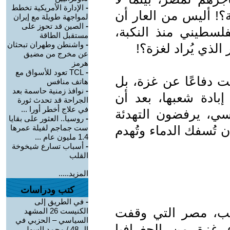
-
الإدارة الأمريكية تخطط
؟! أليس من العار أن
لمواجهة طويلة مع إيران
-
الصين قد تحوز على
لسطيني منذ النكبة،
مستقبل الطاقة
-
واشنطن وطهران تبحثان
لذي يُراد لغزة؟!
عن مخرج من مضيق
هرمز
-
TCL تعود للأسواق مع
 دفاعًا عن غزة، بل
هاتف منافس
-
نوافذ زمنية حاسمة بعد
إبادة شعبها، بعد أن
الجراحة قد تحدث ثورة
في علاج أخطر أورا ...
اسي، يرفضون التهدئة
-
روسيا.. العثور على بقايا
ن تُسفك الدماء وتُهدم
ست جماجم لفيلة عمرها
1.4 مليون عام ...
-
أسباب تسارع شيخوخة
القلب
المزيد.....
كتب ودراسات
-
في الطريق إلى
عب، مصر التي وقفت
الكنيست 26 المشهد
السياسي – الحزبي في
غزة من الجغرافيا
ال 48 / محمد السهلي