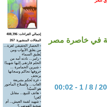
ي الحر
إجمالي القراءات: 408,396
مة في خاصرة مصر
المقالات المنشورة: 267
-
الحصار الحقيقي لغزة…
من يغلق الأبواب ومن
يُطبق السماء
-
رامز… نادته أمه من
الحلم فارتقى إليها شهيدًا
-
شيرين الحمامرة …
حروفها تحاكم وسجانها
يرتجف
-
غزة تُحكم بشريعة
الغاب… والسلاح المأجور
هو السيّد!
-
هاتف للبيع… مقابل
كفن!
-
شهيد لقمة العيش... أم
ضحية الفوضى؟