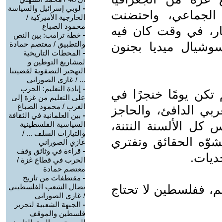
-
لوبي إسرائيل والسياسة
 الجماعي، واحتضنت
الخارجية الأميركية /
محمود الصباغ
ر، في وقت كان فيه
-
خطة ترامب: بين النص
وشيال ميديا بجنون
والتطبيق / معتصم حمادة
-
المحطات التاريخية
لمشاريع التوطين و
التهجير التصفوية لقضيتنا
... / غازي الصوراني
-
إبادة التعليم: الحرب
كن يومًا خنجرًا في
على التعليم من غزة إلى
الغرب / محمود الصباغ
ي الدافئ، والحاجز
-
بين العلمانية في الثقافة
س كل الألسنة النتنة،
السياسية الفلسطينية
والتيارات السلف ... /
شوّه الحقائق وتفتري
غازي الصوراني
-
قراءة في وثائق وقف
ديات.
الحرب في قطاع غزة /
معتصم حمادة
-
مقتطفات من تاريخ
اكم، ففلسطين لا تحتاج
نضال الشعب الفلسطيني
/ غازي الصوراني
-
الجبهة الشعبية لتحرير
فلسطين والموقف