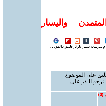
متمدن واليسار
م
بنترست
تمبلر
بلوكر
فليبورد
الموبايل
عليق على الموضوع
نرجو النقر على -
 (
0
)