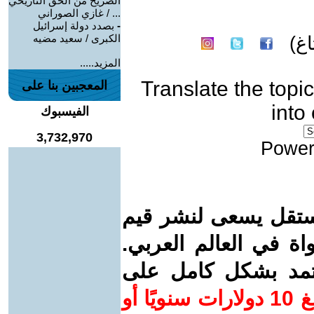
الصريح من الحق التاريخي
... / غازي الصوراني
-
بصدد دولة إسرائيل
الكبرى / سعيد مضيه
غ)
المزيد.....
Translate the topic
المعجبين بنا على
into
الفيسبوك
3,732,970
Power
ستقل يسعى لنشر قيم
واة في العالم العربي.
عتمد بشكل كامل على
ساهم/ي معنا! بدعمكم بمبلغ 10 دولارات سنويًا أو