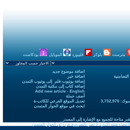
بنترست
بلوكر
فليبورد
الموبايل
بودكاست
اضافة موضوع جديد
التضامنية
اضافة خبر
إضافة يوتيوب-فلم إلى يوتيوب التمدن
إضافة كتاب إلى مكتبة التمدن
Add new article - English
أضف حملة
3,732,97
تعديل الموقع الفرعي للكاتب-ة
ابحث في موقع الحوار المتمدن
شر متاحة للجميع مع الإشارة إلى المصدر
ضاء هيئة الادارة لا تعبر بالضرورة عن رأي الحوار المتمدن