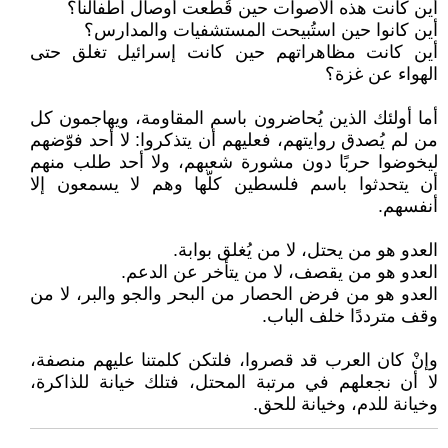
أين كانت هذه الأصوات حين قُطعت أوصال أطفالنا؟
أين كانوا حين استُبيحت المستشفيات والمدارس؟
أين كانت مظاهراتهم حين كانت إسرائيل تغلق حتى
الهواء عن غزة؟
أما أولئك الذين يُحاضرون باسم المقاومة، ويهاجمون كل
من لم يُصدق روايتهم، فعليهم أن يتذكروا: لا أحد فوّضهم
ليخوضوا حربًا دون مشورة شعبهم، ولا أحد طلب منهم
أن يتحدثوا باسم فلسطين كلّها وهم لا يسمعون إلا
أنفسهم.
العدو هو من يحتل، لا من يُغلق بوابة.
العدو هو من يقصف، لا من يتأخر عن الدعم.
العدو هو من فرض الحصار من البحر والجو والبر، لا من
وقف مترددًا خلف الباب.
وإنْ كان العرب قد قصروا، فلتكن كلمتنا عليهم منصفة،
لا أن نجعلهم في مرتبة المحتل، فتلك خيانة للذاكرة،
وخيانة للدم، وخيانة للحق.