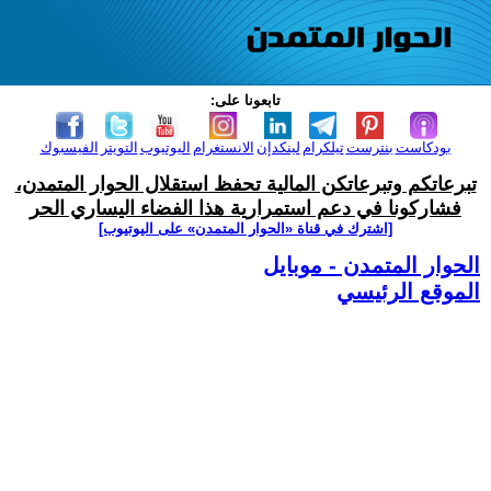
تابعونا على:
بودكاست
بنترست
تيلكرام
لينكدإن
الانستغرام
اليوتيوب
التويتر
الفيسبوك
تبرعاتكم وتبرعاتكن المالية تحفظ استقلال الحوار المتمدن،
فشاركونا في دعم استمرارية هذا الفضاء اليساري الحر
[اشترك في قناة ‫«الحوار المتمدن» على اليوتيوب]
الحوار المتمدن - موبايل
الموقع الرئيسي