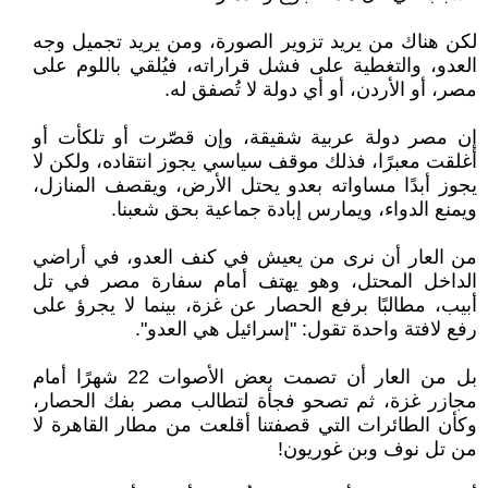
لكن هناك من يريد تزوير الصورة، ومن يريد تجميل وجه
العدو، والتغطية على فشل قراراته، فيُلقي باللوم على
مصر، أو الأردن، أو أي دولة لا تُصفق له.
إن مصر دولة عربية شقيقة، وإن قصّرت أو تلكأت أو
أغلقت معبرًا، فذلك موقف سياسي يجوز انتقاده، ولكن لا
يجوز أبدًا مساواته بعدو يحتل الأرض، ويقصف المنازل،
ويمنع الدواء، ويمارس إبادة جماعية بحق شعبنا.
من العار أن نرى من يعيش في كنف العدو، في أراضي
الداخل المحتل، وهو يهتف أمام سفارة مصر في تل
أبيب، مطالبًا برفع الحصار عن غزة، بينما لا يجرؤ على
رفع لافتة واحدة تقول: "إسرائيل هي العدو".
بل من العار أن تصمت بعض الأصوات 22 شهرًا أمام
مجازر غزة، ثم تصحو فجأة لتطالب مصر بفك الحصار،
وكأن الطائرات التي قصفتنا أقلعت من مطار القاهرة لا
من تل نوف وبن غوريون!