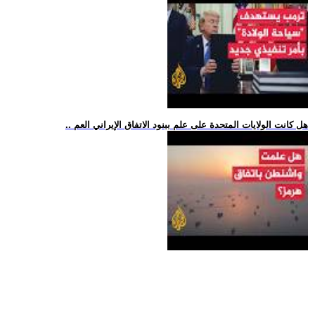
.. هل كانت الولايات المتحدة على علم ببنود الاتفاق الإيراني العم