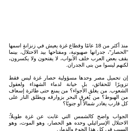
منذ أكثر من 18 عامًا وقطاع غزة يعيش في زنزانةٍ اسمها
"الحصار"، جدرانها صهيونية، ومفتاحها بيد الاحتلال، بينما
يقف بعض العرب خلف الأبواب، لا يفتحون ولا يكسرون،
لكنهم ليسوا من بنى الجدران.
إن تحميل مصر وحدها مسؤولية حصار غزة ليس فقط
تزويرًا للحقائق، بل خيانة لدماء الشهداء ولعقول
الشعوب. من يغلق الأجواء؟ من يمنع حتى طائرة إسعاف
من الهبوط؟ من يُغرق البحر بزوارقه ويطلق النار على
كل قارب يغادر شمالاً أو جنوبًا؟
الجواب واضح كالشمس التي غابت عن غزة طويلاً:
الاحتلال الإسرائيلي وحده هو الحصار، وهو الموت، وهو
السبب في كل هذا الجوع والدمار.