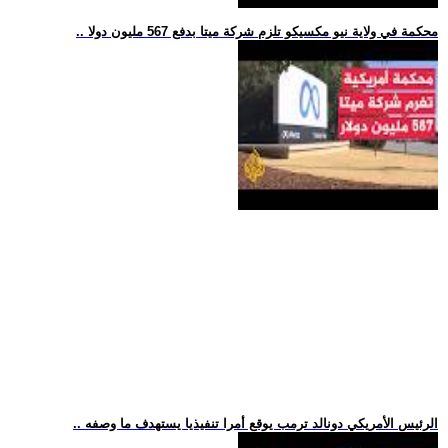
.. محكمة في ولاية نيو مكسيكو تلزم شركة ميتا بدفع 567 مليون دولا
.. الرئيس الأمريكي دونالد ترمب يوقع أمرا تنفيذيا يستهدف ما وصفه