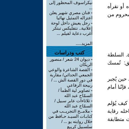
نيكراسوف المحظور إلى
ه أو نقرأه
...
-
فنان مصري شهير يعلن
، محروم من
اعتزاله التمثيل نهائيا
-
رجل يعيش داخل لوحة
إعلانية.. نتفليكس تبتكر
أغرب دعاية لفيلم ...
المزيد.....
كتب ودراسات
دة. السلطة
-
ديوان 24 شعر / منصور
مق: تُمسك
الريكان
-
القصة الشاعرة والوعي
الجمعي الحداثي/ مقاربة
ين يُجبر
في دور القصة الش ... /
ربيحة الرفاعي
إنّنا أمام
-
تصاوير لية الظمأ /
السمّاح عبد الله
-
ثلاثاءات عابر سبيل /
كيف يُؤلم
السمّاح عبد الله
خله رقابة
-
ملامــح التجريــب في
كتابـات السيـد حـافظ من
إلى ذات متطابقة
خلال روايته يو ... /
سلسبيل كريبع