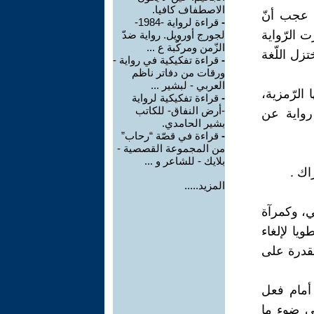
الاصطفاف كافيا.
ا عجب أنّ
-
قراءة لرواية -1984-
ت الرّواية
لجورج أورويل. رواية ضدّ
الزّمن ومركّبة ع ...
زل اللّغة
-
قراءة تفكيكية في رواية -
ورقات من دفاتر ناظم
العربي - لبشير ...
تها الرّمزية،
-
قراءة تفكيكية لرواية
-أرض النفاق- للكاتب
 رواية عن
بشير الحامدي.
-
قراءة في قصّة “رحاب”
من المجموعة القصصية -
بلايك - للشاعر و ...
المزيد.....
ذهني، وكمرآة
يا لإلغاء
لقدرة على
 أمام فعل
ي ضوء ما