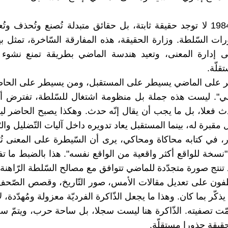
في عالم 1984 لا توجد حقيقة ثابتة، بل حقائق متبدلة تُصنع وتُحذف وتُ
ات السّلطة. وزارة الحقيقة، هذه المفارقة السّاخرة، تمثل ب
لّى إدارة المعنى، وتعيد هندسة الماضي بطريقة تمنع نشوء 
قلّة.
 على الماضي يسيطر على المستقبل، ومن يسيطر على الحا
ي". ليست هذه جملة بل منظومة اشتغال للسّلطة، تفترض أن
 فعلا، بل ما يجب أن يقال إنّه حدث. وهكذا يصبح الحاضر لي
مقبرة له، بينما المستقبل يعاد تدويره داخل آليات التّضليل والرّ
ر، في كتابه محاكاة ومحاكي، يرى أن السّيطرة على المعنى ت
"نسخة للواقع أكثر واقعية من الواقع نفسه". هذا بالضبط ما تف
 تنتج صورة متجدّدة للماضي تتوافق مع مصالح السّلطة الرّاهنة.
ظفون على تعديل مقالات الأمس، صور التّاريخ، وقصص الصّحف
كّر بما كان. وهذا ما يجعل الذّاكرة الفرديّة معزولة ومُهدّدة، ل
ّت تصفيته. الذّاكرة هنا ليست سجلا، بل ساحة حرب، ويتمّ 
لحقيقة جذورا مستقلّة.