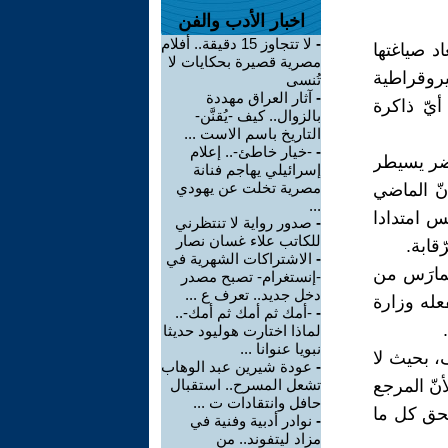
اخبار الأدب والفن
-
لا تتجاوز 15 دقيقة.. أفلام
عاد صياغتها
مصرية قصيرة بحكايات لا
يروقراطية
تُنسى
-
آثار العراق مهددة
أيّ ذاكرة
بالزوال.. كيف -يُقنَّن-
التاريخ باسم الاست ...
-
-خيار خاطئ-.. إعلام
ضر يسيطر
إسرائيلي يهاجم فنانة
مصرية تخلت عن يهودي
ّ الماضي
...
س امتدادا
-
صدور رواية لا تنتظرني
للكاتب علاء غسان نصار
قابة.
-
الاشتراكات الشهرية في
ُمارَس من
-إنستغرام- تصبح مصدر
دخل جديد.. تعرف ع ...
عله وزارة
-
-أمك ثم أمك ثم أمك-..
لماذا اختارت هوليود حديثا
نبويا عنوانا ...
، بحيث لا
-
عودة شيرين عبد الوهاب
أنّ المرجع
تشعل المسرح.. استقبال
حافل وانتقادات ت ...
سحق كل ما
-
نوادر أدبية وفنية في
مزاد ليتفوند.. من