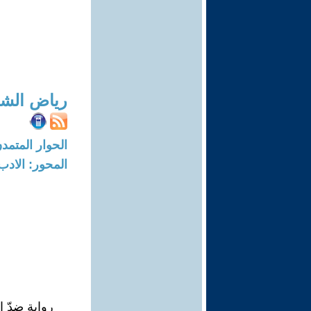
رياض الش
الحوار المتمدن-العدد: 8420 - 25
المحور: الادب
رواية ضدّ ا