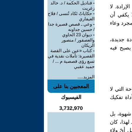
-
قناديل الحكمة / د. خالد
إرادة. لا
زغريت
-
حكاياتْ تَكاد تُنسى / فلاح
 يكفي أن
العيفاري
مجرد وعاء
-
وعي ـ قصص قصيرة جدا
/ حسين جداونه
-
ديوان 23 الحاوي
ة جديدة،
والعصفور / منصور
الريكان
 يصبح فيه
-
كتاب «عين على القصة
القصيرة: تأملات نقدية في
تسع رؤى قصصية م ... /
حميد عقبي
المزيد.....
المعجبين بنا على
ة التي لا
أداة تفكيك
الفيسبوك
3,732,970
ست شهوة، بل
لهذا، كان
مل أيّ ولاء