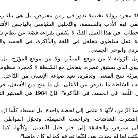
ليست 1984 مجرد رواية تخييلية تدور في زمن مفترض، بل هي بناء
يلتقي فيه الأدب بالفلسفة، والتّحليل السّياسي بالهاجس الأنث
لخطاب. في هذا العمل الفذّ، لا نكتفي بقراءة قصّة عن نظام 
ة عقل سلطوي تتغلغل في اللغة والذّاكرة، في الجسد وال
فردي والوعي الجمعي.
ل الرّواية لا من موقع المبشّر، ولا من موقع المؤرّخ، ب
بنيوي الذي يستبق عصره. يتعامل مع السّلطة لا كمجرد منظومة
مزيّة تنتج المعنى وتدمّره، تعيد صياغة الإنسان من الدّاخل.
ت السّلطة ما يفرض من الأعلى، بل ما ينتج من الأسفل، في 
اليوميّة، في اللّغة، في الجسد، في الذّاكرة"، فإن
 ضدّ الزّمن، لأنّها لا تنتمي إلى لحظة واحدة، بل تستعاد كلّما ا
 وانتشرت الشاشات، وتراجعت الحميميّة، وتحوّل المواطن 
إلى سيرفر، والحقيقة إلى خبر قابل للتّعديل. وكأنّها، كما
تب لما لم يحدث بعد، لكنّها تعرفه كما لو كان ماضيا".