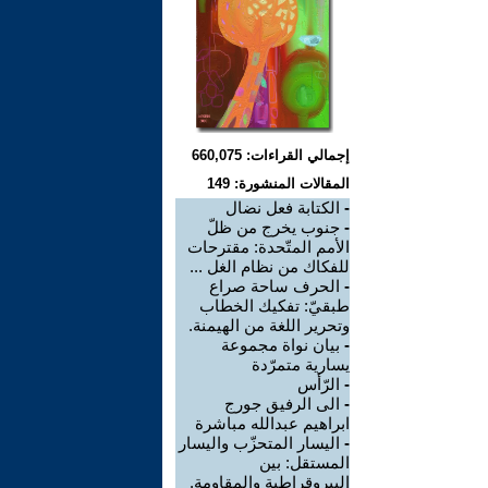
إجمالي القراءات: 660,075
المقالات المنشورة: 149
-
الكتابة فعل نضال
-
جنوب يخرج من ظلّ
الأمم المتّحدة: مقترحات
للفكاك من نظام الغل ...
-
الحرف ساحة صراع
طبقيّ: تفكيك الخطاب
وتحرير اللغة من الهيمنة.
-
بيان نواة مجموعة
يسارية متمرّدة
-
الرّأس
-
الى الرفيق جورج
ابراهيم عبدالله مباشرة
-
اليسار المتحزّب واليسار
المستقل: بين
البيروقراطية والمقاومة.