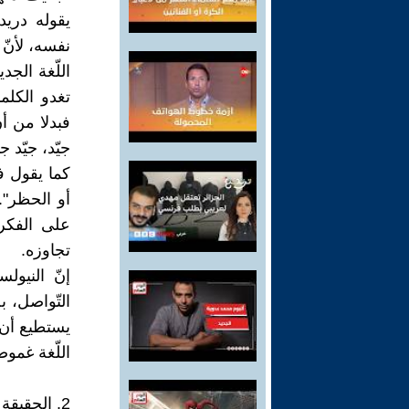
يقوله دريد
نفسه، لأنّ 
اللّغة الجد
تغدو الكلما
فبدلا من أن
جيّد، جيّد ج
كما يقول ف
أو الحظر".
على الفكر
تجاوزه.
إنّ النيو
التّواصل، ب
يستطيع أن 
اللّغة غموض
2. الحقيقة كمنتج إداري – السّيطرة على الماضي لإنتاج المستقبل .