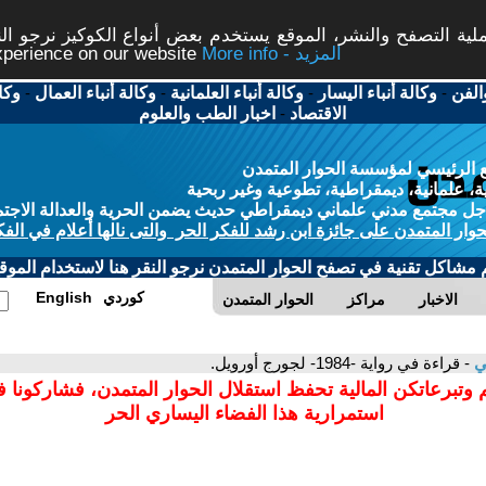
ة التصفح والنشر، الموقع يستخدم بعض أنواع الكوكيز نرجو النق
More info - المزيد
experience on our website
الفن
-
وكالة أنباء اليسار
-
وكالة أنباء العلمانية
-
وكالة أنباء العمال
-
وكا
الاقتصاد
-
اخبار الطب والعلوم
 الرئيسي لمؤسسة الحوار المتمدن
، علمانية، ديمقراطية، تطوعية وغير ربحية
ل مجتمع مدني علماني ديمقراطي حديث يضمن الحرية والعدالة الاجتم
حوار المتمدن على جائزة ابن رشد للفكر الحر والتى نالها أعلام في الفك
م مشاكل تقنية في تصفح الحوار المتمدن نرجو النقر هنا لاستخدام الموقع
كوردي
English
الاخبار
مراكز
الحوار المتمدن
ي
- قراءة في رواية -1984- لجورج أورويل.
 وتبرعاتكن المالية تحفظ استقلال الحوار المتمدن، فشاركونا 
استمرارية هذا الفضاء اليساري الحر