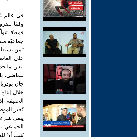
وفقا لضرور
قمعيّة تتو
جماعيّة مست
"من يسيطر
على الماض
ليس ما حدث
للماضي، بل 
جان بودريا
خلال إنتاج 
الحقيقة، إذ
يُجبر المو
يبقى شيء يذ
الجماعي تم
يُثبت أنّ ل