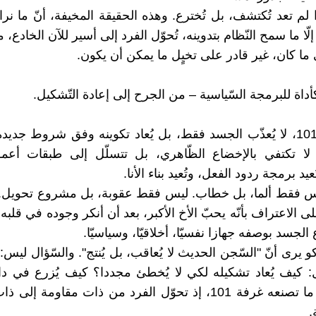
 لم تعد تُكتشف، بل تُخترع. وهذه الحقيقة المخيفة، أنّ ما نرا
إلّا ما سمح النّظام بتدوينه، تُحوّل الفرد إلى أسير للآن الخادع
 ما كان، غير قادر على تخيٍل ما يمكن أن يكون.
في غرفة 101، لا يُعذّب الجسد فقط، بل يُعاد تكوينه وفق شروط جدي
ي 1984 لا تكتفي بالإخضاع الظّاهري، بل تتسلّل إلى طبقات أع
عيد برمجة ردود الفعل، وتُعيد بناء الأنا.
س فقط ألما، بل خطاب. ليس فقط عقوبة، بل مشروع تحويل. ح
 الاعتراف بأنّه يحبّ الأخ الأكبر، بعد أن أنكر وجوده في قلبه، ف
الجسد بوصفه جهازا نفسيّا، أخلاقيّا، وسياسيّا.
يرى أنّ "السّجن الحديث لا يُعاقب، بل يُنتج". والسّؤال ليس: 
 كيف يُعاد تشكيله لكي لا يُخطئ مجددا؟ كيف يُزرع في دا
ذاتيّة؟ هذا ما تصنعه غرفة 101، إذ تحوّل الفرد من ذات مقاومة 
.