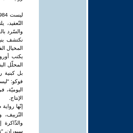
التّعقيد، 
والسّرد با
نكتشف بني
المخيال ال
يكتب أوروي
المحلّل ال
بل كبنية ر
فوكو: "ليس
الإنتاج.
إنّها رواية
التّزييف،
والذّاكرة 
سيوران، "تك