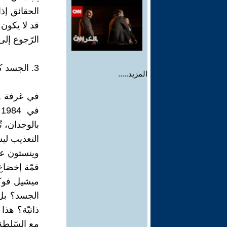
الحقائق إذا
قد لا يكون 
الرّجوع إلى
3. الجسد كأداة للبرمجة السّياسية – من الجرح إلى إعادة التّشكيل.
المزيد.....
ف
بالوجدان، تُ
التعذيب لي
وينستون على
قمّة إخضاع 
ميشيل فوكو 
الجسد؟ بل:
مع السّلطة