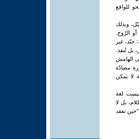
حو للواقع
يّل، وبذلك
و الرّوح.
 جيّد، غير
 بل تُنفذ.
لى الهامش
رة مضادّة
 لا يمكن
ليست لغة
لام، بل لا
"حين تفقد