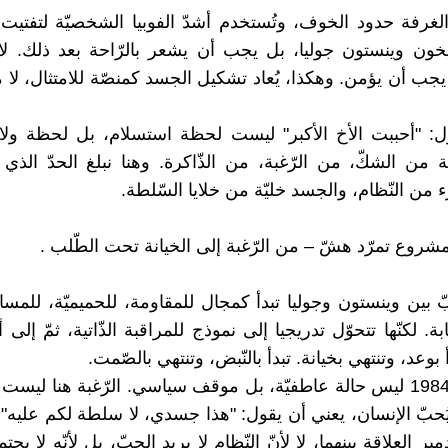
لغرفة حدود الخوف، وتُستخدم أشدّ الفوبيا الشخصيّة لتفتيت ال
ون وينستون جوليا، بل يجب أن يشعر بالرّاحة بعد ذلك. لا
يجب أن يؤمن. وهكذا، يُعاد تشكيل الجسد كمنصّة للامتثال، لا 
: "أحببت الأخ الأكبر" ليست لحظة استسلام، بل لحظة ولاد
 من الشكّ، من الرّغبة، من الذّاكرة. وهنا نبلغ الحدّ الذي
 من النّظام، والجسد خليّة من خلايا السّلطة.
 بين وينستون وجوليا تبدأ كمجال للمقاومة، للحميميّة، للمساح
ابة. لكنّها تتحوّل تدريجيا إلى نموذج للمراقبة الذّاتية، ثمّ إلى 
 بوعد، وتنتهي بخيانة. تبدأ بالنّبض، وتنتهي بالصّمت.
الحبّ في 1984 ليس حالة عاطفيّة، بل موقف سياسي. الرّغبة هنا لي
حبّ الإنسان، يعني أن يقول: "هذا جسدي، لا سلطة لكم عليه". 
مير العلاقة بينهما، لا لأنّ النّظام لا يريد الحبّ، بل لأنّه لا يحت