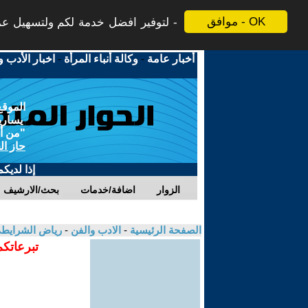
موافق - OK
لتوفير افضل خدمة لكم ولتسهيل عملي
أخبار عامة
-
وكالة أنباء المرأة
-
اخبار الأدب و
الموقع
يسارية
"من أج
حاز ال
إذا لديك
الزوار
اضافة/خدمات
بحث/الارشيف
الصفحة الرئيسية
-
الادب والفن
-
رياض الشرايط
تبرعاتكم