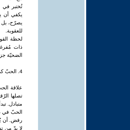
تُختبر في ا
يكفي أن يخ
يصرّح، بل 
للعقوبة.
لحظة القول
ذات مُفرغة
الضحيّة جزء
4. الحبّ كمشروع تمرّد هشّ – من الرّغبة إلى الخيانة تحت الطّلب .
علاقة الحبّ
تصلها الرّق
متبادل. تبدأ
رفض. أن يُ
لا بدّ من تد