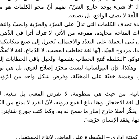
ا: "لا شيء يوجد خارج النصّ"، نفهم أنّ محو الكلمات هو م
اللّغة لا تصف الواقع، بل تصنعه.
يدة تحذف الكلمات التي تدلّ على التمرّد والحرّية والحبّ والتخ
ت المتاحة محايدة، مفرغة من الأثر، لا تترك أثرا في الذّهن أ
 تُبنى الجملة على التعدّد والاحتمال، تُختزل إلى صيغ ميكانيكية:
دا، مزدوج الجيّد. إنّها لغة تخاطب العصب، لا الدّماغ، لغة لا تُفكّر،
وكو: "السّلطة تُنتج الخطاب بنفسها، وتُحيل باقي الخطابات إ
 وهكذا، فإن النيولسانية ليست مجرّد إصلاح لغوي، بل هي ثو
، وهيمنة خفيّة على المخيّلة، وفرض شكل واحد من الرّؤية
لسانية، من حيث هي منظومة، لا تفرض المعنى بل تلغيه. 
ل لغة الاحتجاز. وهنا يبلغ القمع ذروته، لأنّ الفرد لا يمنع من الك
يفكّر أصلا خارج إطار ما سمح له به. وكما كتب جورج شتاينر: 
ها، يفقد الإنسان حرّيته".