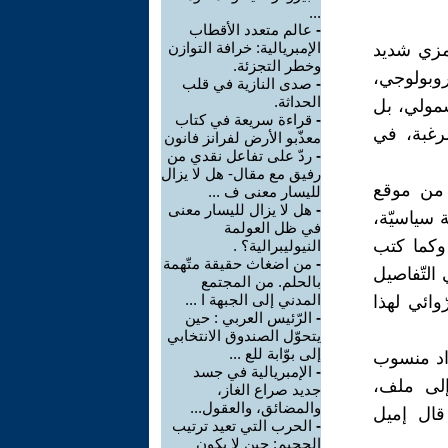
...
-
عالم متعدد الأقطاب
الإمبريالية: خرافة التوازن
 رمزي شديد
وخطر التجزئة.
روبولوجي،
-
صدى النازية في قلب
الحداثة.
شمولي، بل
-
قراءة سريعة في كتاب
رغبة، في
معذّبو الأرض لفرانز فانون
-
ردّ على تفاعل نقدي من
رفيق مع مقال- هل لا يزال
ل من موقع
لليسار معنى ف ...
-
هل لا يزال لليسار معنى
 سياسيّة،
في ظل العولمة
 وكما كتب
النيوليبرالية؟ .
-
من اضغاث حقيقة متّهمة
التّفاصيل
بالحلم. من المجتمع
المدني إلى الجبهة ا ...
ّ 1984 هي المختبر الرّوائي لهذا
-
الرّئيس العربي : حين
يتحوّل الصندوق الانتخابي
إلى بوّابة للع ...
زداد منسوب
-
الإمبريالية في جسد
إلى ملف،
جديد صراع الغاز،
والمضائق، والعقول...
 قال إميل
-
الحرب التي تعيد ترتيب
الجحيم: حين لا يكون