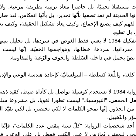
ليست مستقبلا تخيليّا، بل حاضرا معاد ترتيبه بطريقة مرعبة. ول
ا الحديثة لم تعد تصفها بأنّها تحذير، بل بأنّها انعكاس. لقد صار
: لفهم كيف يصنع الإجماع، وكيف يعاد تشكيل الحقيقة، وكيف تخت
ر، بل تطيع.
ولهذا فإنّ تفكيك 1984 لا يعني فقط الغوص في سردها، بل تحليل بني
مفرداتها، سردها، خطابها، وهواجسها الخفيّة. إنّها ليست
صّ يحمل في داخله السّلطة والخوف والرّغبة والمقاومة.
اللّغة في رواية 1984 لا تستخدم كوسيلة تواصل بل كأداة ضبط، كقيد 
قل الجمعي. "النيوسبيك" ليست تطورا لغويا، بل مشروعا سلطو
 من الجذور. إنّها تمحو الكلمات لا لكي تختصر، بل لكي تقيّد ا
ّر والتّخييل.
حد شخصيات الرواية: "كلّ سنة ينقص عدد الكلمات"، فإنّنا
جي للمعنى، يُمارَس لا على الكتب فقط، بل على الوعي. ف