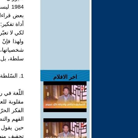
1984 
بعض قراءاته
أداة تفكير
لكي لا تعبّ
شخصياتها، 
سلطة، بل ن
1. السّلطة كلغة، واللّغة كسلطة – النيولسانيّة كإعادة هندسة الوعي والإدراك .
اخر الافلام
مقلوبة للع
الفكر الحرّ
الفهم والتصو
حين يقول أ
تجفيف منه