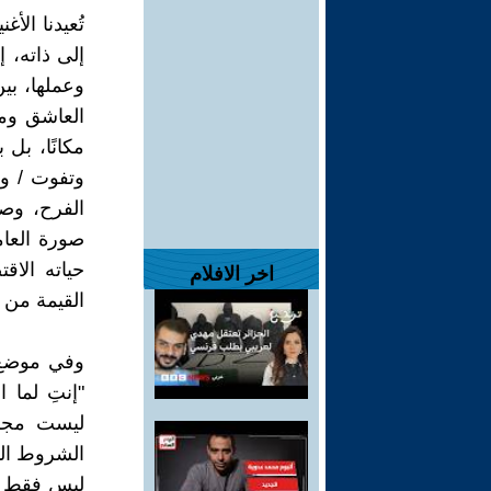
تُعيدنا الأ
إلى ذاته، إ
وعملها، بي
العاشق ومح
مكانًا، بل 
وتفوت / و
الفرح، وصا
صورة العامل
حياته الاق
اخر الافلام
القيمة من 
وفي موضع آ
"إنتِ لما 
ليست مجرد
الشروط الم
ليس فقط ت