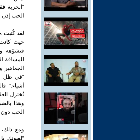
"الحرية ف
الحب إذن إل
لقد كُتبت ه
حيث كانت 
فتشوّهه وت
للمسافة ال
الجماهير و
"في ظل شرو
أشياء." فال
تُختزل العل
وهذا بالض
الحب دون ح
ومع ذلك، ل
"لعيونك يا