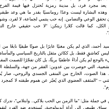
 يعد مجرد فرد، بل مدينة رمزية تُختزل فيها قيمة الفرح
 وهذه البشارة ليست وعدًا رومانسيًا بقدر ما هي وعد طبق
 تحقق الوعي والتضامن. إنه حب ينتمي لجماعة، لا لفرد، و
 الكل، كما قالت كلارا زيتكن: "لا حب حقيقي خارج ال
.
حمد، الذي لم يكن مغنيًا عابرًا بل صوتًا طبقيًا نابعًا من ال
ليس كعاشقٍ فقط، بل ككائن مثقل بالتاريخ السياسي والمأساة 
 بالوجع لم يكن أداءً عاطفيًا بريئًا، بل كان تفجّرًا للصمت ا
شعبية، التي حوصرت بين عدوين: الفقر من جهة، والسلطة ال
 هذا الصوت، الخارج من المنفى الجسدي والروحي، صار يُمث
ي – "المثقف العضوي الذي يُعبّر عن هموم طبقته لا كمجرد
".
في جملة مثل: "ما الزمن بي الحب بلاكي.. وابتلاني"، ندرك ك
سياق طبيعي إلى أداة أيديولوجية، تُستخدم ضد الفرد لتق