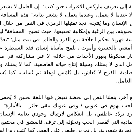
غنية إلى تعريف ماركس للاغتراب حين كتب: "إن العامل لا يشعر ب
لا عندما لا يعمل، وعندما يعمل، لا يشعر بذاته." هذه المسافة 
ن الإنسان وما يُنتجه، تجد تمثيلها الرمزي في النص من خلال ا
بوبته، بين الرغبة وإمكانية تحقيقها، حيث تصبح "المسافة"
بنية قهرية تحكم العلاقة بين الفرد والعالم. في بيت مثل: "تعد
أمشي بالحسرة وأموت"، نلمح مأساة إنسان فقد السيطرة ع
ر محكومًا بعبور الأحداث من خلاله، لا عبر مشاركته في صناع
 الذي لا يمتلك وسيلة إنتاج حياته العاطفية، كما لا يمتلك وس
تصادية. الفرح لا يُعاش، بل يُلمَس لوهلة ثم يُسلب، كما ي
العامل.
خر، ينقلنا النص إلى لحظة تفيض فيها اللغة بحنين لا يُخف
الحب يهوم في عيوني / وفي عيونك يبقى حائر .. بالأمارة". ه
 تردّد عاطفي، بل انعكاس لارتباك وجودي يعانيه الإنس
ادية التي تُقصي الحب وتحوّله إلى ترف. فالعشق في مجتمع غ
جربة شعورية، بل تمرين طبقي على الفقد. كما كتب روزا لو