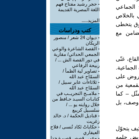
-
حجر رشيد مفتاح فهم
 الجماعي
اللغة المصرية القديمة
ي بالخلاص
المزيد.....
شوق يتخطى
كتب ودراسات
تضامن مع
-
ديوان 24 شعر / منصور
الريكان
-
القصة الشاعرة والوعي
الجمعي الحداثي/ مقاربة
قاع، غنّى
في دور القصة الش ... /
ربيحة الرفاعي
الجماعية.
-
تصاوير لية الظمأ /
لمفروض على
السمّاح عبد الله
-
ثلاثاءات عابر سبيل /
قمعية من
السمّاح عبد الله
ّل – كما
-
ملامــح التجريــب في
كتابـات السيـد حـافظ من
 وصف، بل
خلال روايته يو ... /
سلسبيل كريبع
-
قناديل الحكمة / د. خالد
زغريت
-
حكاياتْ تَكاد تُنسى / فلاح
يف يتحوّل
العيفاري
ويض حلمه
-
وعي ـ قصص قصيرة جدا