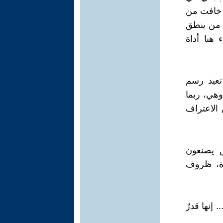
ءٌ خافت من
 من ينطق
هنا أداة
 تعيد رسم
وهي، ربما
 الاعتراف
س يصنعون
رة، ظروف
إنها قدرٌ