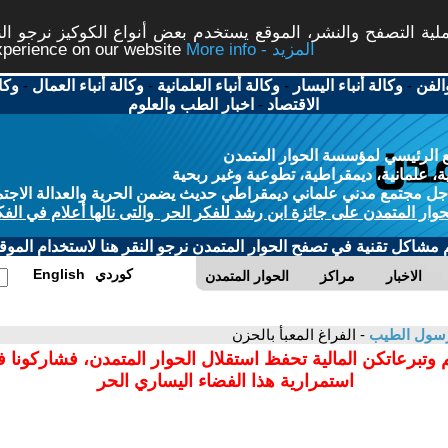
ة التصفح والنشر، الموقع يستخدم بعض أنواع الكوكيز نرجو النق
More info - المزيد
experience on our website
الفن
-
وكالة أنباء اليسار
-
وكالة أنباء العلمانية
-
وكالة أنباء العمال
-
وكا
الاقتصاد
-
اخبار الطب والعلوم
 الرئيسي لمؤسسة الحوار المتمدن
، علمانية، ديمقراطية، تطوعية وغير ربحية
ل مجتمع مدني علماني ديمقراطي حديث يضمن الحرية والعدالة الاجتم
حوار المتمدن على جائزة ابن رشد للفكر الحر والتى نالها أعلام في الفك
م مشاكل تقنية في تصفح الحوار المتمدن نرجو النقر هنا لاستخدام الموقع
كوردي
English
الاخبار
مراكز
الحوار المتمدن
رسول الطيب
- الفراغ المعبأ بالحزن
 وتبرعاتكن المالية تحفظ استقلال الحوار المتمدن، فشاركونا 
استمرارية هذا الفضاء اليساري الحر