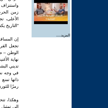
واستنزاف و
زمن الحرب
الأعلى، ت
"التاريخ يك
المزيد.....
إن المسافة 
تجعل القرب
الوطن – صار
نهاية الأغن
تديني البشا
في وجه نظام
ذاتها تمنع
رمزًا للثورة
وهكذا، تت
إلى تمثيل 