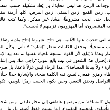
جدانه. الزمن هنا ليس محايدًا، بل يُعاد تشكيله حسب منطق
، زمن القمع، زمن المنفى، زمن المرض، كلها أزمنة م
جعل حتى الحب مشروطًا، هشًا، غير ممكن. وكما كتب فالتر 
تبه المنتصرون، أما المهزومون فزمنهم لا يُحسب".
التي تتحدث عنها الأغنية، هي نتاج لشروط إنتاج مادية وثقافية
 مستحيلًا، وتجعل الكلمات تنتظر "إشارة" لا تأتي. وكأن ال
 وهمًا لا يُبلغ، لأن القوة المنتجة للحياة نفسها لم تعد بيد ال
ية، يُختزل هذا الشعور في بيت بالغ التوتر: "راجى منك بس إشار
رة / ولاّ بيناتنا المسافة؟". هذا الرجاء ليس غزلاً ناعمًا، بل ص
 رمزي قمعي، تُصبح فيه الكلمة منحة، والإشارة حدثًا جللًا، ل
 التواصل وتخنق التعبير. وحين يكون الحبيب رمزًا للوطن، تكو
.
حول "المسافة" من موضوع عاطفي إلى مجاز طبقي، ومن 
مأساوي للمجتمع المقموع. إنها ليست فقط أغنية، بل بيان 