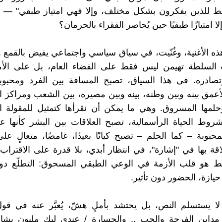
قط للذين يفكرون بشكل مختلف، وإلا فهي امتياز طبقي" — 
ا امتيازًا طبقيًا حين يُحاصر الفقراء بالحرمان؟
ذه الأغنية، وغُنّيت، في سياق سياسي واجتماعي يفيض بالقمع وا
السلطة تهيمن ليس فقط على الفضاء العام، بل على الأ
صادره. في هذا السياق، تصبح المسافة بين الفرد ومحبوبه 
أعمق بينه وبين وطنه، بينه وبين مصيره، بين الشعب ومراكز ال
حلمها المسروق. وهي ما يمكن أن نقرأها كتمثيل للمقولة ا
ط الحياة الرأسمالية، تصبح العلاقات بين البشر كأنها عل
محبوبة – كما الحلم – تصبح كيانًا بعيدًا، غامضًا، متعالٍ على
اقة بها في "إشارة"، في انتظار أبدي، بلا قدرة على الاقتراب 
بط هو قلب الأزمة في الوعي الطبقي المسحوق: التطلّع دو
يازة، الحضور دون تأثير.
ا يستسلم النص، بل يحتشد بأملٍ هشّ، يُعبَّر عنه في قول
 مداين الفرحة والحب .. والجسارة / عندي ليك مليون بشار