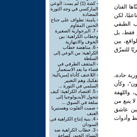
-
كشة (1) لم يمت: الوعي
ها الفنان
الماركسي في وجه الثورة
المضادة
عمًا، لكن
-
يامنة: تطواف على جناح
اب الطبقي
الحنين المقاوِم
-
7. البرجوازية الصغيرة
ر فقط، بل
وخطاب الكراهية: بين
واقع، بين
الخوف والانتهازية
-
6. مناهضة خطاب
ًا للتمزّق
الكراهية: من الوعي إلى
السلطة
-
المثقف الطرفي في
فضاء ما بعد الاستعمار
رية حادة،
-
اللاعنف كأداة إمبريالية:
تفكيك وهم التغيير
ون"، وكأن
السلمي في الثورة ...
-
5. اقتصاد الكراهية: كيف
، واللهفة
تتحول الأيديولوجيا إلى
 ينبع من
سلعة في السوق ...
-
صمت الفلوت وهستيريا
ين عاشق
العنف
يط وأدوات
-
4. بنية إنتاج الكراهية في
السودان
-
3. خطاب الكراهية ضد
النساء: الجندر كساحة