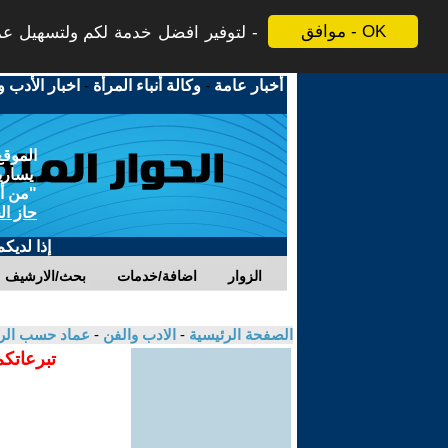
موافق - OK
لتوفير افضل خدمة لكم ولتسهيل عملي
أخبار عامة
-
وكالة أنباء المرأة
-
اخبار الأدب و
الموقع
يسارية
"من أج
حاز ال
إذا لديك
الزوار
اضافة/خدمات
بحث/الارشيف
الصفحة الرئيسية
-
الادب والفن
-
عماد حسب ال
تبرعاتكم