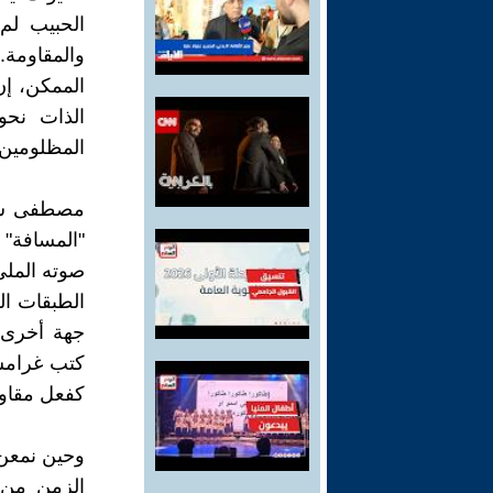
الحبيب لم
والمقاومة.
الممكن، إن
الذات نحو
المظلومين"
مصطفى سيد أ
"المسافة" 
صوته المليء
الطبقات ال
جهة أخرى.
كتب غرامش
كفعل مقاوم
وحين نمعن 
الزمن من 