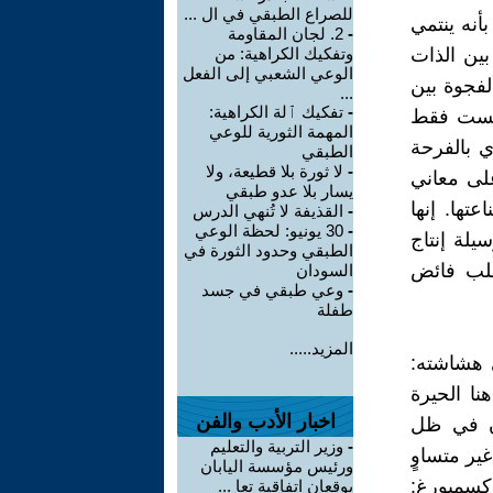
للصراع الطبقي في ال ...
أنه ينتمي
-
2. لجان المقاومة
بين الذات
وتفكيك الكراهية: من
الوعي الشعبي إلى الفعل
لفجوة بين
...
-
تفكيك ٱلة الكراهية:
 ليست فقط
المهمة الثورية للوعي
ّي بالفرحة
الطبقي
-
لا ثورة بلا قطيعة، ولا
لى معاني
يسار بلا عدو طبقي
تها. إنها
-
القذيفة لا تُنهي الدرس
-
30 يونيو: لحظة الوعي
يلة إنتاج
الطبقي وحدود الثورة في
ُسلب فائض
السودان
-
وعي طبقي في جسد
طفلة
المزيد.....
ي هشاشته:
نا الحيرة
اخبار الأدب والفن
ان في ظل
-
وزير التربية والتعليم
ير متساوٍ
ورئيس مؤسسة اليابان
كسمبورغ:
يوقعان اتفاقية تعا ...