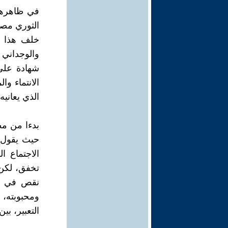
في ظاهرها، 
الثوري مصط
خلف هذا ال
والوجداني 
شهادة على 
الانتماء وا
الذي يعانيه
بدءا من مط
حيث يقول: "
الاجتماع ا
تخفق، لكن
نقص في ال
ومحبوبته، 
التعبير، بي