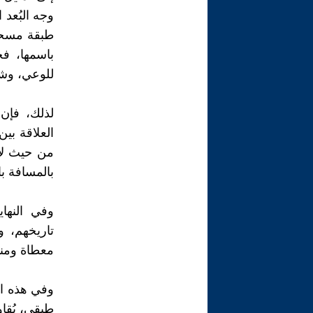
وجه البُعد 
طبقة مسحو
باسمها، ف
للوعي، وشكل
لذلك، فإن 
العلاقة بي
من حيث لا 
بالمسافة با
وفي النها
تاريخهم، 
معطاة ومنق
وفي هذه ال
طبقي، يُقاوم