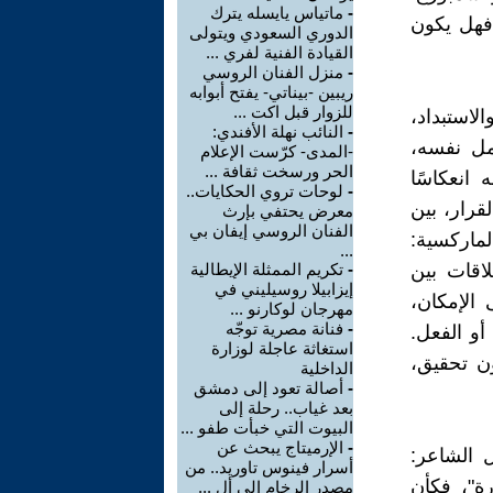
-
ماتياس يايسله يترك
فهل يكون
الدوري السعودي ويتولى
القيادة الفنية لفري ...
-
منزل الفنان الروسي
ريبين -بيناتي- يفتح أبوابه
للزوار قبل اكت ...
لاستبداد،
-
النائب نهلة الأفندي:
مل نفسه،
-المدى- كرّست الإعلام
الحر ورسخت ثقافة ...
انعكاسًا
-
لوحات تروي الحكايات..
قرار، بين
معرض يحتفي بإرث
الفنان الروسي إيفان بي
لماركسية:
...
اقات بين
-
تكريم الممثلة الإيطالية
إيزابيلا روسيليني في
 الإمكان،
مهرجان لوكارنو ...
-
فنانة مصرية توجّه
أو الفعل.
استغاثة عاجلة لوزارة
ن تحقيق،
الداخلية
-
أصالة تعود إلى دمشق
بعد غياب.. رحلة إلى
البيوت التي خبأت طفو ...
-
الإرميتاج يبحث عن
 الشاعر:
أسرار فينوس تاوريد.. من
ة"، فكأن
مصدر الرخام إلى أل ...