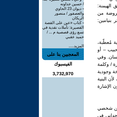
/ حسين جداونه
 الهيمنة:
-
ديوان 23 الحاوي
فروضة من
والعصفور / منصور
الريكان
بنيامين:
-
كتاب «عين على القصة
القصيرة: تأملات نقدية في
تسع رؤى قصصية م ... /
حميد عقبي
 مُعطّبة،
المزيد.....
حبيب – أو
المعجبين بنا على
إنسان. وفي
الفيسبوك
ة / وكلمة
رخة وجودية
3,732,970
أن البنية
ن الإشارة
شجن شخصي
وجداني في