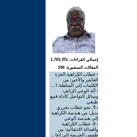
إجمالي القراءات: 1,765,351
المقالات المنشورة: 298
-
خطاب الكراهية الجزء
العاشر والأخير: من
الكلمات إلى السلطة: ا ...
-
آلة الوعي الزائف:
وسائل التواصل كأداة قمع
طبقي
-
9. نحو خطاب تحرري
بديل: من هندسة الكراهية
إلى هندسة الوعي
-
8. خطاب الكراهية
والعدالة الانتقالية: من
طمس الجريمة إلى إعا ...