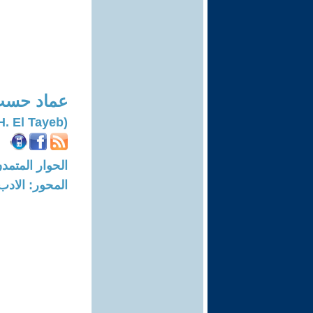
عماد حسب
(Imad H. El Tayeb)
الحوار المتمدن-العدد: 8398 - 5
المحور: الادب