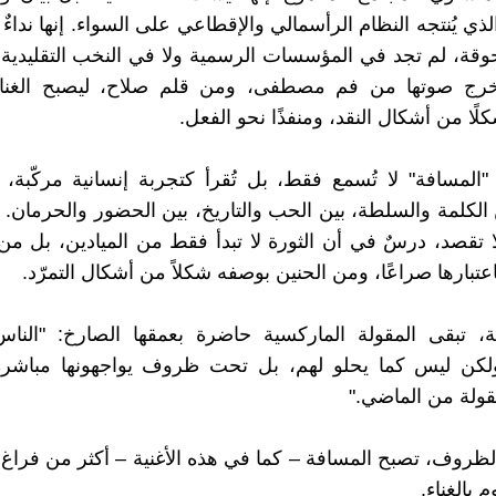
الذي يُنتجه النظام الرأسمالي والإقطاعي على السواء. إنها ندا
قة، لم تجد في المؤسسات الرسمية ولا في النخب التقليدية
خرج صوتها من فم مصطفى، ومن قلم صلاح، ليصبح الغناء 
ًا من أشكال النقد، ومنفذًا نحو الفعل.
"المسافة" لا تُسمع فقط، بل تُقرأ كتجربة إنسانية مركّبة،
ن الكلمة والسلطة، بين الحب والتاريخ، بين الحضور والحرمان. 
تقصد، درسٌ في أن الثورة لا تبدأ فقط من الميادين، بل من
عتبارها صراعًا، ومن الحنين بوصفه شكلاً من أشكال التمرّد.
ية، تبقى المقولة الماركسية حاضرة بعمقها الصارخ: "النا
ولكن ليس كما يحلو لهم، بل تحت ظروف يواجهونها مباش
ولة من الماضي."
ظروف، تصبح المسافة – كما في هذه الأغنية – أكثر من فراغ... 
 بالغناء.