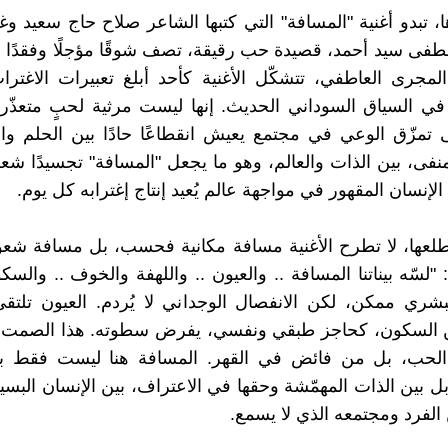
تبدو أغنية "المسافة" التي كتبها الشاعر صلاح حاج سعيد وغنّا
فى سيد أحمد، قصيدة حب رقيقة، تصف شوقًا مؤجلًا وفقدًا نا
مجرى العاطفي، تتشكّل الأغنية كأحد أبلغ تعبيرات الاغتر
في السياق السوداني الحديث. إنها ليست مرثية لحبٍ متعذّ
تمزّق الوعي في مجتمع يعيش انقطاعًا حادًا بين الحلم وال
لمنفى، بين الذات والعالم، وهو ما يجعل "المسافة" تجسيدًا شعري
 الإنسان المقهور في مواجهة عالم يُعيد إنتاج إغترابه كل يوم.
لعها، لا تطرح الأغنية مسافة مكانية فحسب، بل مسافة شعو
لسّه بيناتنا المسافة .. والعيون .. واللهفة والخوف .. والسك
لبشري ممكن، لكن الانفصال الوجداني لا يُردم. العيون تلتقي
 السكون، كحاجز طبقي ونفسي، يفرض سطوته. هذا الصمت لا
حب، بل من فائض في القهر. المسافة هنا ليست فقط ب
بل بين الذات المهمّشة وحقها في الاعتراف، بين الإنسان البس
ن الفرد ومجتمعه الذي لا يسمع.