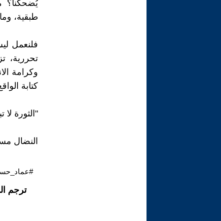
يُضحكنا؟ م
طبقية، وماد
فلنعمل لي
تحررية، ت
وكرامة الان
كتابة الواق
"الثورة لا ت
النضال مست
#عماد_حسب
ترجم ال