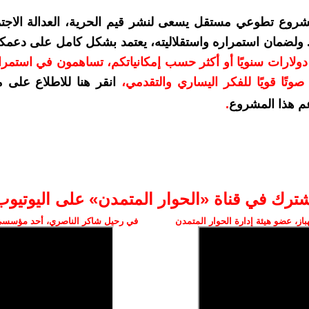
شروع تطوعي مستقل يسعى لنشر قيم الحرية، العدالة الاجتم
. ولضمان استمراره واستقلاليته، يعتمد بشكل كامل على دعمك
دعمكم بمبلغ 10 دولارات سنويًا أو أكثر حسب إمكانياتكم، تساهمون في استم
وتًا قويًا للفكر اليساري والتقدمي
،
انقر هنا للاطلاع على 
م هذا المشروع
.
شترك في قناة «الحوار المتمدن» على اليوتيوب
ز، عضو هيئة إدارة الحوار المتمدن
في رحيل شاكر الناصري، أحد مؤسسي 