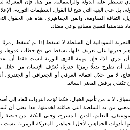
ي تسيطر عليه الدولة والرأسمالية. من هنا، فإن المعركة 
ه، بل على البنية التي تتيح لنا القول: التنظيمات الثورية، الإعل
بديل، الثقافة المقاومة، والفن الجماهيري. هذه هي الحقول ال
ُعاد هندستها لتصبح مصانع لوعي مضاد.
لتجربة السودانية أن السلطة لا تَسقط إذا لم تُسقط رمزيًا أو
هير قدرتها على تعريف ذاتها، تسقط في فخ خطاب عدوها، وت
 أن تدري. لذا، فإن مهمة القوى الثورية ليست فقط أن ت
بل أن تطرح بديلًا رمزيًا جذريًا، يُعرّف الإنسان من خلال
تاج، لا من خلال انتمائه العرقي أو الجغرافي أو الجندري. أن ت
ان تكتفي برفض المعنى السائد.
ياق، لا بد من تأميم الخيال. فكما تُؤمم الثروات لتُعاد إلى أص
لمعنى من يد السلطة التي صاغته لخدمتها. هذا يعني أن تُستع
موسيقى، التعليم، الدين، المسرح، وحتى النكتة، من قبضة ر
تها بأدوات الجماهير، لأجل الجماهير. المعركة الرمزية ليست ترفً