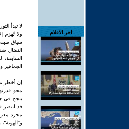
لا تبدأ الث
اخر الافلام
ولا تُهزم 
سياق طبقي
النضال ضد ب
السابقة، 
الجماهير وت
إن أخطر ما
محو قدرتها
ينجح في جع
قد انتصر 
مجرد معرك
و"الهوية"، 