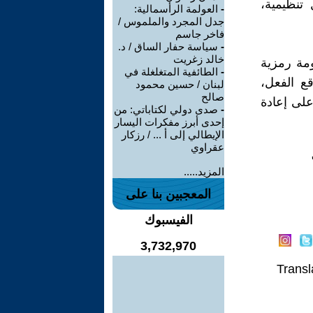
 تنظيمية،
-
العولمة الرأسمالية:
جدل المجرد والملموس /
فاخر جاسم
-
سياسة حفار الساق / د.
خالد زغريت
مة رمزية
-
الطائفية المتغلغلة في
ع الفعل،
لبنان / حسين محمود
صالح
على إعادة
-
صدى دولي لكتاباتي: من
إحدى أبرز مفكرات اليسار
الإيطالي إلى أ ... / رزكار
عقراوي
المزيد.....
المعجبين بنا على
الفيسبوك
3,732,970
Transl