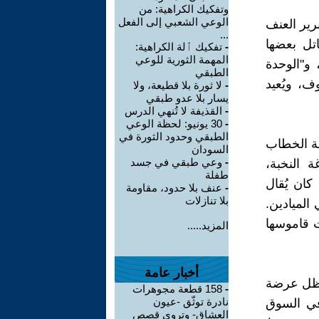
وتفكيك الكراهية: من
الوعي الشعبي إلى الفعل
رير العنف
...
تل بعضها
-
تفكيك ٱلة الكراهية:
المهمة الثورية للوعي
 و"الوحدة
الطبقي
ف، ويُعيد
-
لا ثورة بلا قطيعة، ولا
يسار بلا عدو طبقي
-
القذيفة لا تُنهي الدرس
-
30 يونيو: لحظة الوعي
الطبقي وحدود الثورة في
بة الخطاب
السودان
-
وعي طبقي في جسد
 النخبة،
طفلة
كان يُقال
-
عنف بلا حدود، مقاومة
بلا تنازلات
الميادين.
 قاموسها
المزيد.....
أخبار عامة
 يظل عرضة
-
158 قطعة مجوهرات
نادرة توثّق -عيون
 في السوق
العشاق- وتروي قصص