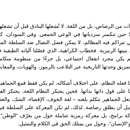
ورات من الرصاص، بل من اللغة. لا تُشعلها البنادق قبل أن تشعله
إلا حين تنكسر سردياتها في الوعي الجمعي. وفي السودان، 
 تتراكم فيه المظالم، لا يمكن فصل النضال ضد السلطة الس
نيتها الرمزية. فخطاب الكراهية، الذي فصّلنا آلياته الطبقية ف
لم يكن مجرد انفعال اجتماعي، بل جزءًا من منظومة متكامل
مزيق وحدتها التاريخية عبر التلاعب بالرموز، والهويات، والمعان
 فعله النظام، على اختلاف أشكاله، لم يكن فقط قمع الجماهير م
 على قول ذاتها بذاتها. فحين يحتكر النظام اللغة، يحتكر ال
ل الجماهير تتكلم بلغته – لغة الخوف، الإقصاء، الشك، والعد
قبل أن يطلق رصاصة. لذلك، لم تكن المعركة على السلطة في
ة برامج، بل معركة رمزية شاملة حول من يعرّف "الوطن"، و
و"الإنسان"، وحول من يمتلك الحق في الكلام والتمثيل.