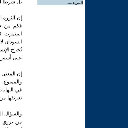
بل شرطًا أو
المزيد.....
إن الثورة ال
فكم من حر
استمرت في
السودان لا
تُخرج الإن
على أسس ال
إن المعنى 
والممنوع، 
في النهاية.
تعريفها من
والسؤال ال
من يروي ق