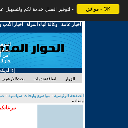
موافق - OK
لتوفير افضل خدمة لكم ولتسهيل عملي
أخبار عامة
-
وكالة أنباء المرأة
-
اخبار الأدب و
الموقع
يسارية
"من أج
حاز ال
إذا لديك
الزوار
اضافة/خدمات
بحث/الارشيف
الصفحة الرئيسية
-
مواضيع وابحاث سياسية
-
عم
مضادة
تبرعاتكم