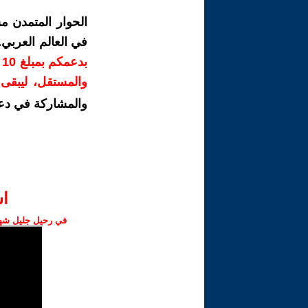
الحوار المتمدن م
في العالم العربي
ب
والمستقل، ليبقى ص
والمشاركة في دع
ا‫
في رحيل جليل شهبا