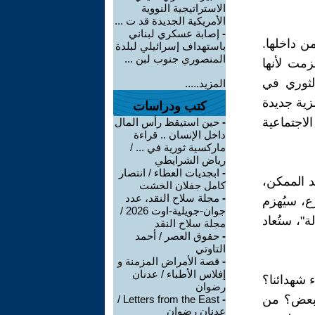
الاستراتيجية النووية
الأمريكية الجديدة قد ت ...
-
إصابة عسكري لبناني
من داخلها.
باستهداف إسرائيلي لبلدة
المنصوري جنوب لبن ...
مت لأنها
لثوري في
المزيد.....
زية جديدة
كتب ودراسات
لاجتماعية
-
حين استيقظ رأس المال
داخل الإنسان .. قراءة
ماركسية ثورية في ... /
رياض الشرايطي
-
ابجديات العطاء / انتصار
د الممكن،
كامل جفلان الخشت
-
مجلة سلاح النقد، عدد
ع، سيُهزم
جوان-جويلية-اوت 2026 /
ة"، ستُعاد
مجلة سلاح النقد
-
حقوق العصر / أحمد
التاوتي
-
قصة الأمراض المزمنة و
إفلاس الأطباء / عدنان
 شهدائنا؟
رضوان
لبعض؟ من
Letters from the East /
-
عدنان رضوان