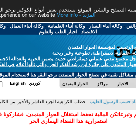
ة التصفح والنشر، الموقع يستخدم بعض أنواع الكوكيز نرجو النق
More info - المزيد
experience on our website
الفن
-
وكالة أنباء اليسار
-
وكالة أنباء العلمانية
-
وكالة أنباء العمال
-
وكا
الاقتصاد
-
اخبار الطب والعلوم
 الرئيسي لمؤسسة الحوار المتمدن
، علمانية، ديمقراطية، تطوعية وغير ربحية
ل مجتمع مدني علماني ديمقراطي حديث يضمن الحرية والعدالة الاجتم
حوار المتمدن على جائزة ابن رشد للفكر الحر والتى نالها أعلام في الفك
م مشاكل تقنية في تصفح الحوار المتمدن نرجو النقر هنا لاستخدام الموقع
كوردي
English
الاخبار
مراكز
الحوار المتمدن
اد حسب الرسول الطيب
- خطاب الكراهية الجزء العاشر والأخير: من الك
 وتبرعاتكن المالية تحفظ استقلال الحوار المتمدن، فشاركونا 
استمرارية هذا الفضاء اليساري الحر