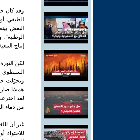
وقد كان خط
الطبقي أو
البعض بينم
الوطنية". 
إنتاج التبعي
لكن الثورة
السلطوي أ
وتحوّلت جد
همسًا صار ي
لقد اخترع
من دماء ال
غير أن الل
للاحتواء أ