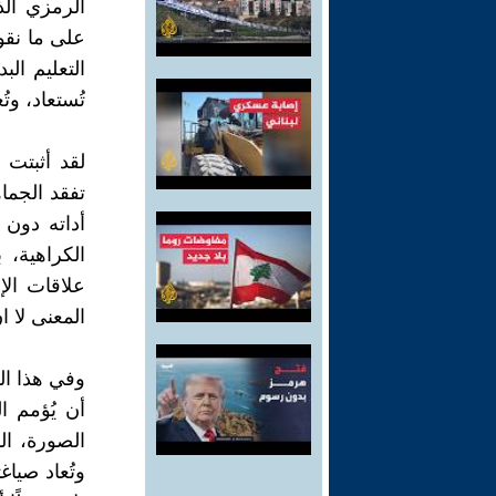
الرمزي الذ
على ما نقول
التعليم ال
تُستعاد، وت
لقد أثبتت ا
تفقد الجما
أداته دون
الكراهية، 
علاقات الإن
المعنى لا 
وفي هذا الس
أن يُؤمم ا
الصورة، ال
وتُعاد صياغ