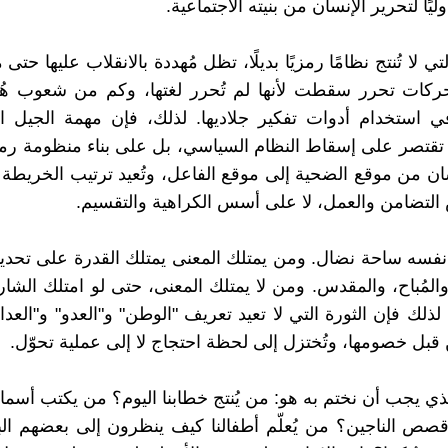
ليًا لتحرير الإنسان من بنيته الاجتماعية.
تي لا تُنتج نظامًا رمزيًا بديلًا، تظل مُهددة بالانقلاب عليها حتى 
كات تحرر سقطت لأنها لم تُحرر لغتها، وكم من شعوب هُز
 استخدام أدوات تفكير جلاديها. لذلك، فإن مهمة الجيل ا
 تقتصر على إسقاط النظام السياسي، بل على بناء منظومة رم
سان من موقع الضحية إلى موقع الفاعل، وتُعيد ترتيب الخريطة ا
تضامن والعمل، لا على أسس الكراهية والتقسيم.
نفسه ساحة نضال. ومن يمتلك المعنى يمتلك القدرة على تحدي
والمُباح، والمقدس. ومن لا يمتلك المعنى، حتى لو امتلك الشار
 لذلك فإن الثورة التي لا تعيد تعريف "الوطن" و"العدو" و"العدال
 قبل خصومها، وتُختزل إلى لحظة احتجاج لا إلى عملية تحوّل.
ذي يجب أن نختم به هو: من يُنتج خطابنا اليوم؟ من يكتب أسماء
صص الناجين؟ من يُعلّم أطفالنا كيف ينظرون إلى بعضهم ا