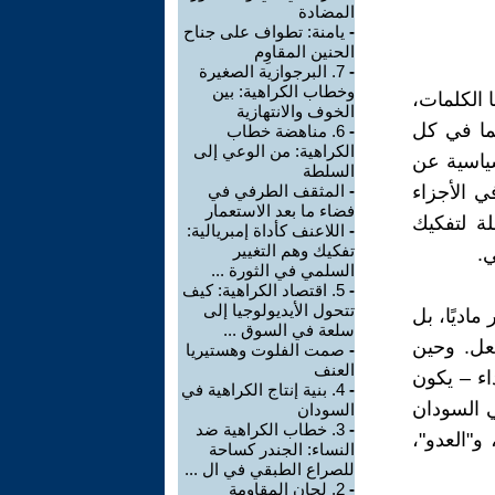
المضادة
-
يامنة: تطواف على جناح
الحنين المقاوِم
-
7. البرجوازية الصغيرة
وخطاب الكراهية: بين
ا الكلمات،
الخوف والانتهازية
كما في كل
-
6. مناهضة خطاب
الكراهية: من الوعي إلى
ياسية عن
السلطة
ي الأجزاء
-
المثقف الطرفي في
فضاء ما بعد الاستعمار
ة لتفكيك
-
اللاعنف كأداة إمبريالية:
تفكيك وهم التغيير
ي.
السلمي في الثورة ...
-
5. اقتصاد الكراهية: كيف
تتحول الأيديولوجيا إلى
اديًا، بل
سلعة في السوق ...
فعل. وحين
-
صمت الفلوت وهستيريا
العنف
اء – يكون
-
4. بنية إنتاج الكراهية في
 السودان
السودان
-
3. خطاب الكراهية ضد
"العدو"،
النساء: الجندر كساحة
للصراع الطبقي في ال ...
-
2. لجان المقاومة