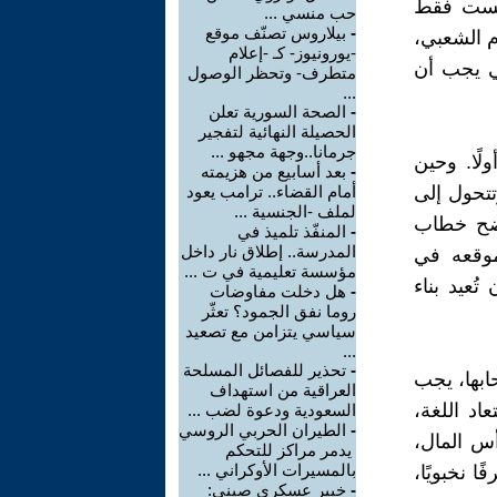
ليست فقط
حب منسي ...
-
بيلاروس تصنّف موقع
ام الشعبي،
-يورونيوز- كـ -إعلام
تي يجب أن
متطرف- وتحظر الوصول
...
-
الصحة السورية تعلن
الحصيلة النهائية لتفجير
جرمانا..وجهة مجهو ...
لًا. وحين
-
بعد أسابيع من هزيمته
تحول إلى
أمام القضاء.. ترامب يعود
لملف -الجنسية ...
فضح خطاب
-
المنفّذ تلميذ في
المدرسة.. إطلاق نار داخل
 موقعه في
مؤسسة تعليمية في ت ...
ُعيد بناء
-
هل دخلت مفاوضات
روما نفق الجمود؟ تعثّر
سياسي يتزامن مع تصعيد
...
-
تحذير للفصائل المسلحة
حابها، يجب
العراقية من استهداف
اد اللغة،
السعودية ودعوة لضب ...
-
الطيران الحربي الروسي
أس المال،
يدمر مراكز للتحكم
بالمسيرات الأوكراني ...
ا نخبويًا،
-
خبير عسكري صيني: