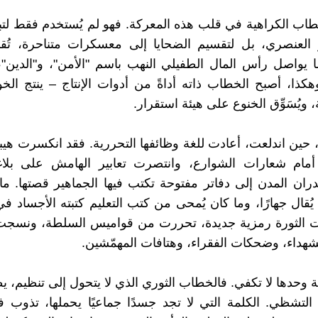
اب الكراهية في قلب هذه المعركة. فهو لم يُستخدم فقط لتب
 العنصري، بل لتقسيم الضحايا إلى معسكرات متناحرة، تُقا
ا يواصل رأس المال الطفيلي النهب باسم "الأمن"، و"الدين"،
وهكذا، أصبح الخطاب ذاته أداةً من أدوات الإنتاج – ينتج الخو
ة، ويُسَوِّق الخنوع على هيئة استقرار.
، حين اندلعت، أعادت للغة وظائفها التحررية. فقد انكسرت هي
مام شعارات الشوارع، وانتصرت تعابير الهامش على بلاغة
ران المدن إلى دفاتر مفتوحة تكتب فيها الجماهير قصتها. ما 
ُقال جهارًا، وما كان يُمحى من كتب التعليم كتبته الأجساد في 
ت الثورة رمزية جديدة، تحررت من قواميس السلطة، ونسجت
شهداء، وضحكات الفقراء، وهتافات المهمّشين.
غة وحدها لا تكفي. فالخطاب الثوري الذي لا يتحول إلى تنظيم،
و التشظي. الكلمة التي لا تجد جسدًا جماعيًا يحملها، تذوب