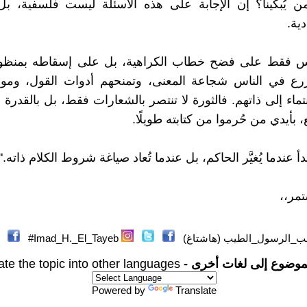
ن يُبكينا؟ إن الإجابة على هذه الأسئلة ليست فلسفية، بل
ية.
س فقط على فضح خطاب الكراهية، بل على إسقاطه بمنظو
زرع في الناس شجاعة المعنى، وتمنحهم أدوات القول، وموق
تماء إلى ذاتهم. فالثورة لا تنتصر بالشعارات فقط، بل بالقدرة 
ع، بأيدي من حُرموا من كتابته طويلًا.
بدأ عندما يُغيَّر الحاكم، بل عندما تُعاد صياغة شروط الكلام ذاته."
مر،،
_الرسول_الطيب (هاشتاغ)
Imad_H._El_Tayeb#
موضوع إلى لغات أخرى -
ate the topic into other languages
Powered by
Translate