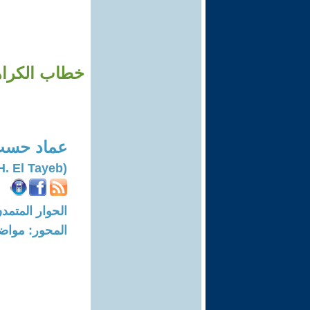
خطاب الكراهي
عماد حسب
(Imad H. El Tayeb)
الحوار المتمدن-العدد: 8398 - 5
المحور: مواض