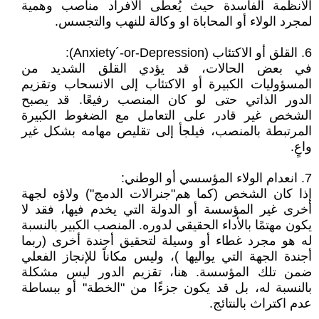
الأنظمة الفاسدة حيث يُعطى الأفراد مناصب وهمية
لمجرد الولاء أو المحاباة او وكالة للنهب والتجسس.
6. القلق أو الاكتئاب (Anxiety´-or-Depression):
في بعض الحالات، قد يؤدي القلق الشديد من
المسؤوليات الكبيرة أو الاكتئاب إلى الانسحاب وتقزيم
الدور الذاتي حتى لو كان المنصب رفيعًا. قد يصبح
الشخص غير قادر على التعامل مع الضغوط الكبيرة
المرتبطة بالمنصب، فيلجأ إلى تقليص مهامه بشكل غير
واعٍ.
7. انعدام الولاء المؤسسي أو الوطني:
إذا كان الشخص (كما هم"جنرالات الدمج") ولاؤه لجهة
أخرى غير المؤسسة أو الدولة التي يخدم فيها، فقد لا
يكون مهتمًا بالأداء الحقيقي لدوره. المنصب الكبير بالنسبة
له هو مجرد غطاء أو وسيلة لتحقيق أجندة أخرى (ربما
أجندة الجهة التي يواليها )، وليس مكاناً للإنجاز الفعلي
ضمن تلك المؤسسة. هنا، تقزيم الدور ليس مشكلة
بالنسبة له، بل قد يكون جزءًا من "الخطة" أو ببساطة
عدم اكتراث بالنتائج.