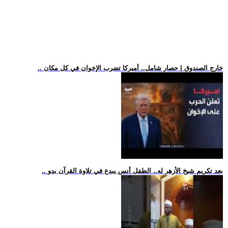
.. خارج الصندوق | حصار شامل.. أميركا تضرب الإخوان في كل مكان
.. بعد تكريم شيخ الأزهر له.. الطفل أنس يبدع في تلاوة القرآن بدو