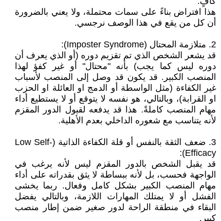
كافٍ.
هذا افتراض بناءً على سمات محتملة، ولا يعني بالضرورة
أن كل من يقع في هذا الوصف نرجسي.
2. متلازمة المحتال (Imposter Syndrome):
قد يشعر الشخص الذي تم تقزيم دوره (أو الذي يعرف أن
دوره ليس كما يجب) بأنه "محتال" أو غير كفؤ لهذا
المنصب الكبير. قد يكون قد وصل إلى المنصب لأسباب
غير الكفاءة (مثل الواسطة أو الدمج او العائلة او الحزب
او القرابة)، وبالتالي، هو نفسه لا يتوقع أو لا يستطيع أداء
مهام المنصب كاملةً. هذا قد يدفعه لقبول الدور المقزم
لأنه يتناسب مع شعوره الداخلي بعدم الأهلية.
3. ضعف الثقة بالنفس أو قلة الكفاءة الذاتية (Low Self-
Efficacy):
قد يقبل الشخص بالدور المقزم ليس لأنه يرغب في
الواجهة فحسب، بل لأنه ببساطة لا يثق بقدراته على أداء
مهام المنصب الكبير بشكل كامل وفعال. ربما يخشى
الفشل أو لا يمتلك المهارات اللازمة، وبالتالي يفضل
البقاء في منطقة الراحة لدور صغير ضمن إطار منصب
كبير.