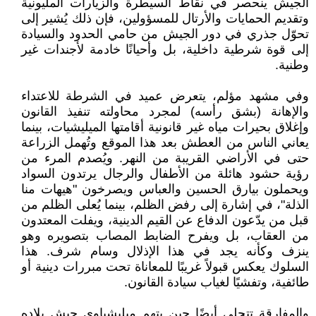
الجيش ينحصر في نقاط السيطرة والزيارات المليونية
وتقديم الحمايات والأرتال للمسؤولين، فإن ذلك يُشير إلى
تحوّل جذري في دور الجيش من حامي الحدود والسيادة
إلى قوة شرطية داخلية، بل وأحيانًا خادمة لأجندات غير
وطنية.
وفي مشهد مؤلم، يتعرض عميد في الشرطة للاعتداء
والإهانة (بشق رأسه) لمجرد محاولته تنفيذ القانون
وإغلاق بحيرات مياه غير قانونية أقامتها الميليشيات، بينما
يعاني الناس من العطش بعد هذا الموقع وتُهمل الزراعة
حتى في الأراضي القريبة من النهر. ويُصدم المرء من
رؤية حشود هائلة من الأطفال والرجال يرتدون السواد
ويحملون بيارق الحسين والعباس ويصرخون "هيهات منا
الذلة"، في إشارة إلى رفض الظلم، بينما يُعلى الظلم من
قبل من يدّعون الدفاع عن القيم الدينية، ويفلت المعتدون
من العقاب، بل ويفرح الضابط المصاب بتصويره وهو
ينزف وكأنه يجد في هذا الإذلال وسام شرف. هذا
السلوك يعكس قبولاً غريبًا للمعاناة تحت مبررات دينية أو
طائفية، وتفشيًا لغياب سيادة القانون.
والمفارقة تتجلى أيضًا حين يتهم ميليشياوي جيش بلاده