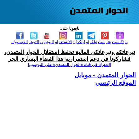
تابعونا على:
بودكاست
بنترست
تيلكرام
لينكدإن
الانستغرام
اليوتيوب
التويتر
الفيسبوك
تبرعاتكم وتبرعاتكن المالية تحفظ استقلال الحوار المتمدن،
فشاركونا في دعم استمرارية هذا الفضاء اليساري الحر
[اشترك في قناة ‫«الحوار المتمدن» على اليوتيوب]
الحوار المتمدن - موبايل
الموقع الرئيسي