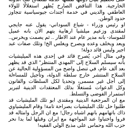
الخارجية. هذا التناقض الصارخ يُظهر استغلالًا للولاء
العاطفي والديني في خدمة أجندات جيوسياسية تتجاوز
حدود الوطن.
او رئيس وزراء - شياع السوداني- يقول عنه جايجي
لمقتدى وزعيم ميلشيا ارهابية يتهم الان بانه عميل
للموساد- بانه مدير عام عند الاطار .. ثم يصمت ويخرس..
ويعد ويخلف وعده ويصرح ويغلس الخ! وتلك صفات عبد
اجير وليس قائد دولة!
وفي مثال آخر، يُصرح قائد في إحدى هذه الميليشيات
بأنه سيسلم السلاح إلى "المهدي المنتظر" الذي قد يظهر
بعد ألف عام، في تنصل واضح من المسؤولية الحالية عن
السلاح المنتشر خارج سلطة الدولة، وتأجيل للمساءلة
إلى أجل غير مسمى، وتحديا لكل السلطات والقانون
وكل الدعوات مُستغلًا بذلك المعتقدات الدينية لتبرير
استمرار الفوضى والتسلط.
مع ان المرجعية الدينية ومقتدى ابو تلك المليشيات قد
طلبوا حل تلك المليشيات بصراحة تامة! وقام المليشياوي
ذاك باتهامهم بانهم اشباه رجال! مع ان الرجل وامثاله قد
فروا واختباوا عند المواجهة مع ايران وقبلها لما بدا نحر
حزب الله وحماس على مذبح الولي الفقيه!