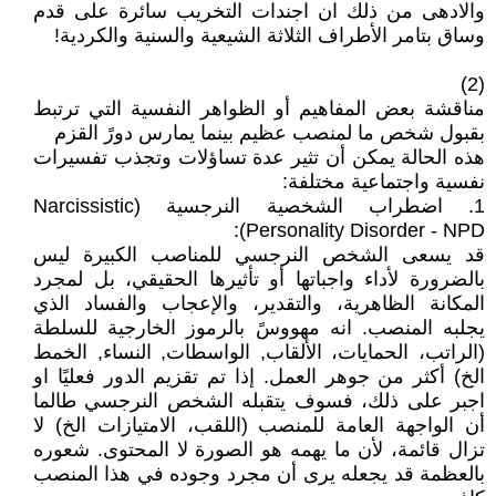
والادهى من ذلك ان اجندات التخريب سائرة على قدم
وساق بتامر الأطراف الثلاثة الشيعية والسنية والكردية!
(2)
مناقشة بعض المفاهيم أو الظواهر النفسية التي ترتبط
بقبول شخص ما لمنصب عظيم بينما يمارس دورً القزم
هذه الحالة يمكن أن تثير عدة تساؤلات وتجذب تفسيرات
نفسية واجتماعية مختلفة:
1. اضطراب الشخصية النرجسية (Narcissistic
Personality Disorder - NPD):
قد يسعى الشخص النرجسي للمناصب الكبيرة ليس
بالضرورة لأداء واجباتها أو تأثيرها الحقيقي، بل لمجرد
المكانة الظاهرية، والتقدير، والإعجاب والفساد الذي
يجلبه المنصب. انه مهووسً بالرموز الخارجية للسلطة
(الراتب، الحمايات، الألقاب, الواسطات, النساء, الخمط
الخ) أكثر من جوهر العمل. إذا تم تقزيم الدور فعليًا او
اجبر على ذلك، فسوف يتقبله الشخص النرجسي طالما
أن الواجهة العامة للمنصب (اللقب، الامتيازات الخ) لا
تزال قائمة، لأن ما يهمه هو الصورة لا المحتوى. شعوره
بالعظمة قد يجعله يرى أن مجرد وجوده في هذا المنصب