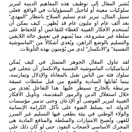
يُشير المقال إلى توظيف هذه المفاهيم الدينية لتبرير
سلوكيات معينة أو لتأجيل المسؤوليات في الواقع. فعلى
سبيل المثال، تبرير عدم تسليم السلاح بانتظار "المهدي"
بعد ألف عام او مليون عام قد يُظهر... كيف يمكن أن
تُستخدم الأفكار الغيبية كغطاء للتقاعس أو للحفاظ على
سلطة غير مشروعة، مما يُسهم في تعميق حالة اللايقين
والتسليم بالوضع الراهن، ويُغذي أشكالاً من "الماسوشية
النفسية" و"الانكسار" لدى من يُؤمنون بهذه التأويلات.
لقد تناول المقال الجوهر المتمثل في كيف يُمكن
لديناميكيات الماسوشية النفسية والانكسار أن تتجلى في
سلوك فئة من الناس تقبل بالمعاناة والإذلال وتمارسه،
بينما تُقابلها السادية والقمع من قبل سلطات عميقة
مرتبطة بالخارج تسيطر عليها. هذا التفاعل يُغذى من
خلال استغلال الدين والرموز المقدسة، وتأويل الأفكار
الغيبية لتبرير الفوضى أو الإذعان وحتى تدمير مؤسسات
الدولة. انه يسلط الضوء على تآكل الكرامة الإنسانية
والولاء الوطني في بيئة يطغى فيها التسليم غير المبرر
للقهر، وتُصبح الامتيازات والسلطة والمنافع المادية هي
المحرك الأساسي لأصحاب النفوذ، حتى لو كان ذلك على