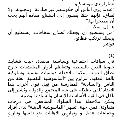
تشارلز دي مونتسكيو
"عندما يرى الناس أن حكومتهم غير صادقة، ومجنونة، ولا
تُطاق، فإنهم حتمًا يصلون إلى استنتاج مفاده أنهم يجب
أن يطيحوا بها."
هـ. إل. منكن
"من يستطيع أن يجعلك تُصدّق سخافات، يستطيع أن
يجعلك ترتكب فظائع."
فولتير
(1)
في سياقات اجتماعية وسياسية معقدة، حيث تتشابك
خيوط الدين بالسلطة وتتعاظم أدوار الميليشيات خارج
نطاق الدولة، يمكننا ملاحظة ديناميات نفسية وسلوكية
بالغة التعقيد، تتراوح بين "الماسوشية النفسية" لفئة من
الناس و"السادية" الممارسة من قِبل قوى أخرى. هذا
التضاد يُلقي بظلاله على بنية المجتمع والدولة، ويُشير إلى
تآكل في القيم الأساسية للإنسان والسيادة الوطنية.
يمكن ملاحظة هذا السلوك المتناقض في درجات
متفاوتة. فمن جهة، تظهر "الماسوشية الدينية" لدى أفراد
وجماعات تتقبل و وتمارس الاهانات ضد نفسها وتبارك