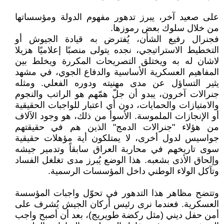
على صعيد آخر، يبرز تدهور مفهوم الدولة ومؤسساتها
من خلال سلوك بعض رموزها.
فجنرال رفيع الشأن، يُفترض به قيادة الجيوش أو
التخطيط الاستراتيجي، نجده يتولى منصبًا إعلاميًا هزيلا
لاشان له به ويختلق التصريحات المكررة ويخلط بين
المفاهيم العسكرية الأساسية والدفاع الجوي، في مشهد
يثير التساؤل عن مدى مهنيته ودوره الفعلي. ومثله
جنرالات آخرون، يبدو أن جلّ همّهم هو الراتب والنجوم
والامتيازات والحمايات، دون أي اعتبار للواجبات الحقيقية
أو الإنجازات الملموسة. الأسوأ من ذلك، هو وجود الآلاف
من هؤلاء "جنرالات الدمج" الذين هم في حقيقتهم
جواسيس لدول أخرى، لا يمتلكون أية مؤهلات حقيقية
سوى تاريخهم في محاربة العراق سابقاً وتدمير جيشه
وإلحاق الأذى بشعبه. هذا الوضع يُبرز مدى تغلغل الفساد
وتآكل الولاء الوطني داخل المؤسسات الرسمية.
وتتضح مظاهر هذا التدهور في تحوّل واجبات المؤسسة
العسكرية. فعندما نرى رئيس أركان الجيش يُشرف على
أمن حفل ديني (مثل ركضة طويريج)، بعد أن أصبح واجب