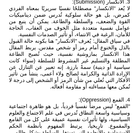
3. الانكسار (Submission):
لا يُعد "الانكسار" مصطلحًا نفسيًا سريريًا بمعناه الفردي
كمرض، بل هو حالة سلوكية تُدرس ضمن ديناميكيات
القوة والضعف، والسلطة والطاعة. يمكن أن ينبع من
عوامل نفسية متعددة مثل الخوف من العقاب، الحاجة
للأمان، الرغبة في الانتماء، أو تأثير الصدمات النفسية.
في سياق المقال: يُعرف "الانكسار" هنا بكونه حالة القبول
بالذل والخنوع أمام رمز أو شخص مقدس. يربط المقال
هذا الانكسار بمازوشية نفسية، حيث تُصبح الطاعة
المطلقة والتسليم غير المشروط للسلطة (سواء كانت
سياسية أو دينية) سمةً بارزة. إنه تعبير عن التنازل عن
الإرادة الذاتية والكرامة لصالح ولاء أعمى، ينشأ من تأثير
الأفكار التي تُعلي من شأن الرمز أو الشخص إلى درجة لا
تُمكن معها مساءلته أو مقاومة أفعاله.
4. القمع (Oppression):
"القمع" ليس مرضاً نفسياً فردياً، بل هو ظاهرة اجتماعية
وسياسية واسعة النطاق تُدرس في علم الاجتماع والعلوم
السياسية، ولها تأثيرات نفسية عميقة على كل من القامع
والمقموع. تاريخياً، يرتبط المفهوم بأنظمة الحكم
الاستبدادية والأنظمة التي تستغل السلطة بشكل ظالم.