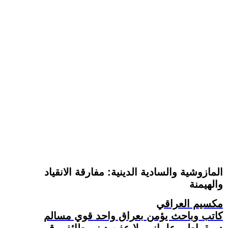
المازوشية والسادية الدينية: مفارقة الانقياد
والهيمنة
مكسيم العراقي
كاتب وباحث يؤمن بعراق واحد قوي مسالم
ديمقراطي علماني بلا عفن ديني طائفي قومي