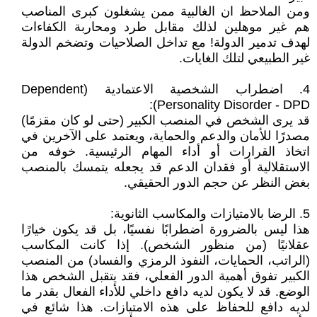
ومن الملاحظ ان الغالبية ممن يشغلون كبرى المناصب
هم غير موهلين لذلك مقابل طرد ومحاربة الكفاءات
لهدف تدمير الدولة! مع تداخل الصلاحيات وتضخم الدولة
غير الطبيعي لتلك الغايات.
4. اضطراب الشخصية الاعتمادية (Dependent
Personality Disorder - DPD):
قد يرى الشخص في المنصب الكبير (حتى لو كان مقزمًا)
مصدرًا للأمان والدعم والحماية، ويعتمد على الآخرين في
اتخاذ القرارات أو أداء المهام الرئيسية. خوفه من
الاستقلالية أو فقدان الدعم قد يجعله يتمسك بالمنصب
بغض النظر عن حجم الدور الحقيقي.
5. الرضا بالامتيازات والمكاسب الثانوية:
هذا ليس بالضرورة اضطرابًا نفسيًا، بل قد يكون خيارًا
عقلانيًا (من منظور الشخص). إذا كانت المكاسب
(الراتب، الحمايات، النفوذ الرمزي والفساد) من المنصب
الكبير تفوق أهمية الدور الفعلي، فقد يتقبل الشخص هذا
الوضع. قد لا يكون لديه دافع داخلي للأداء الفعال بقدر ما
لديه دافع للحفاظ على هذه الامتيازات. هذا شائع في