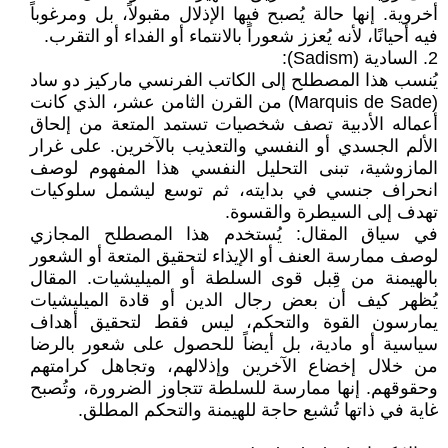
أخروية. إنها حالة يُصبح فيها الإذلال مقبولاً، بل ومرغوباً
فيه أحيانًا، لأنه يُعزز شعوراً بالانتماء أو الفداء أو التقرب.
2. السادية (Sadism):
يُنسب هذا المصطلح إلى الكاتب الفرنسي ماركيز دو ساد
(Marquis de Sade) من القرن الثامن عشر، الذي كانت
أعماله الأدبية تصف شخصيات تستمد المتعة من إلحاق
الألم الجسدي أو النفسي والتعذيب بالآخرين. على غرار
المازوشية، تبنى التحليل النفسي هذا المفهوم لوصف
انحراف جنسي في بدايته، ثم توسع ليشمل سلوكيات
تهدف إلى السيطرة والقسوة.
في سياق المقال: يُستخدم هذا المصطلح المجازي
لوصف ممارسة العنف أو الإيذاء لتحقيق المتعة أو الشعور
بالهيمنة من قِبل قوى السلطة أو الميليشيات. المقال
يُظهر كيف أن بعض رجال الدين أو قادة الميليشيات
يمارسون القوة والتحكم، ليس فقط لتحقيق أهداف
سياسية أو مادية، بل أيضاً للحصول على شعور بالرضا
من خلال إخضاع الآخرين وإذلالهم، وتجاهل كرامتهم
وحقوقهم. إنها ممارسة للسلطة تتجاوز الضرورة، وتُصبح
غاية في ذاتها تُشبع حاجة للهيمنة والتحكم المطلق.