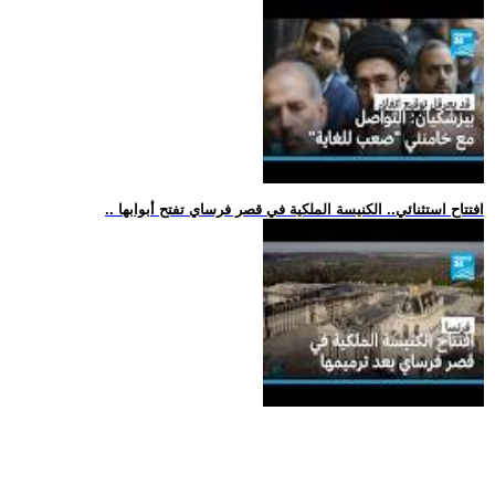
.. افتتاح استثنائي.. الكنيسة الملكية في قصر فرساي تفتح أبوابها