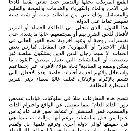
القمع المرتكب بحقها والتدمير جيث تعاني نقصا فادحا
في الامن والماء والكهرباء والخدمات والصحة والتعليم
والمستقبل وذلك ياتي من سلطات دينية أو شبه دينية
تسيطر تماما على الدولة.
هذا القبول، الذي يتجلى في الطاعة العمياء أو التبرير
لأفعال تُلحق الضرر بهم أو بمجتمعهم، غالبًا ما يتغذى على
تفسيرات روحية أو وعود أخروية تضع القهر الحالي في
إطار "الاختبار" أو "الطهارة". في المقابل، تُمارس بعض
الجهات، لا سيما رجال الدين الذين يمتلكون سلطة غير
منضبطة أو الميليشيات التي تعمل بمنطق "القوة"، ما
يمكن وصفه بـ"السادية" تجاه هؤلاء الأفراد، عبر إخضاعهم
واستغلال ولائهم لخدمة أجندات خاصة. هذه الأفعال، التي
تتسم بالإكراه والإذلال، تُغلف غالبًا بغطاء ديني لتبرير
السيطرة المطلقة.
تتضح هذه المفارقات مثلا في سلوكيات قيادات تتقمص
دور "القائد العام" بينما تنفصل عن الواقع واحترام الذات
والمنصب. فمن المدهش أن تُشاهد صور قائد عام يُداس
عليها من قبل ميليشيات تزعم أنها موالية له، بينما هي
في حقيقتها تُوالي دولة أخرى وترفع علمها، بل وتُقدم
على تحطيم بنيان دولتها نفسها خدمةً لمصالح تلك الدولة