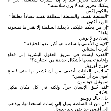
"لا يمكنك تحرير عبد إلا إذا كسرت سلاسله. لكن لا
يمكنك تحرير عبد لا يرى سلاسله."
مالكوم إكس
"السلطة تفسد، والسلطة المطلقة تفسد فساداً مطلقاً."
اللورد أكتون
"إن من يحكم عليكم، لا يملك السلطة إلا بقدر ما تمنحونه
إياها."
إيتيان دو لا بويتي
"الإيمان الأعمى بالسلطة هو أكبر عدو للحقيقة."
ألبرت أينشتاين
"القدرة ليست في تمزيق العقول البشرية إلى قطع
وإعادة تجميعها بأشكال جديدة من اختيارك؟"
جورج أورويل
"سلاسل العادات أضعف من أن تُشعر بها حتى تُصبح
أقوى من أن تُكسر."
صموئيل جونسون
"لقد خُلق الإنسان حراً، ولكنه في كل مكان مكبل
بالأغلال."
جان جاك روسو
"كل من له السلطة يميل إلى إساءة استخدامها، ويذهب
إلى أقصى حد حتى يجد حدوداً."