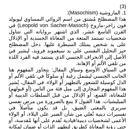
(3)
1. المازوشية (Masochism):
هذا المصطلح مُشتق من اسم الروائي النمساوي ليوبولد
فون زاخر-مازوخ (Leopold von Sacher-Masoch) في
القرن التاسع عشر، الذي اشتهر برواياته التي تتناول
شخصيات تستمد المتعة من المعاناة الجسدية أو الإذلال
على يد شخص يمتلك السيطرة عليها. دخل المصطلح
حيز التحليل النفسي على يد سيغموند فرويد، ليشير في
الأصل إلى الانحراف الجنسي الذي يستمد فيه الفرد اللذة
من تلقي الألم أو الإهانة.
في السياق الأوسع وسياق المقال: يتجاوز المفهوم هنا
الجانب الجنسي ليشمل رغبة أو سلوكاً في تلقي الألم أو
الذل كوسيلة للشعور بالتطهير أو الولاء. في المقال، يُشير
هذا المفهوم المجازي إلى ميل فئة من الناس (أو قبولهم)
للمعاناة، القمع، أو الإذلال من قبل السلطات الدينية أو
الميليشيات. هذا القبول لا ينبع بالضرورة من مرض نفسي
سريري بالمعنى الضيق، بل قد يكون متأصلاً في
تفسيرات دينية تُعلي من شأن الصبر على البلاء، أو الولاء
الأعمى لشخصيات دينية/قيادية تُقدم على أنها مُقدسة، أو
حتى رؤية المعاناة كطريق لتطهير الذات أو ضمان لمكانة