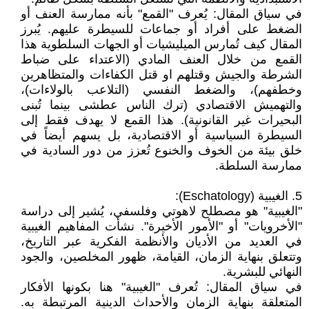
في سياق المقال: يُعرف "القمع" بأنه ممارسة العنف أو
الضغط على أفراد أو جماعات للسيطرة عليهم. يُبرز
المقال كيف تُمارس الميليشيات أو الجهات السلطوية هذا
القمع من خلال العنف المادي (الاعتداء على ضباط
الشرطة والجيش وقتلهم او قتل الكفاءات والمتظاهرين
وخطفهم)، والضغط النفسي (التلاعب بالولاءات)،
والتهميش الاقتصادي (ترك الناس عطشى بينما تُبنى
البحيرات غير القانونية). هذا القمع لا يهدف فقط إلى
السيطرة السياسية أو الاقتصادية، بل يسهم أيضاً في
خلق بيئة من الخوف والخنوع تُعزز من دور السادية في
ممارسة السلطة.
5. الغيبية (Eschatology):
"الغيبية" هو مصطلح لاهوتي وفلسفي، يُشير إلى دراسة
"الأخرويات" أو "الأمور الأخيرة". نشأت المفاهيم الغيبية
في العديد من الأديان والأنظمة الفكرية عبر التاريخ،
وتتعلق بنهاية الزمان، القيامة، ظهور المخلصين، والجود
النهائي للبشرية.
في سياق المقال: تُعرف "الغيبية" هنا بكونها الأفكار
المتعلقة بنهاية الزمان والأحداث الدينية المرتبطة به.