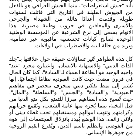
بأنه "جيش استعراضات"، بينما الجيش العراقي هو بالفعل
من الجيوش القليلة في التاريخ التي قاتلت لسنوات
طويلة وقدمت أعدادًا هائلة من الشهداء والجرحى
والأسرى والمعاقين في حروب وطنية مصيرية. هذا
الاتهام يسعى إلى نزع الشرعية عن المؤسسة الوطنية
الوحيدة لصالح كيانات تجسسية مافيوية غير نظامية،
ويزيد من حالة التيه والاضطراب في الولاءات.
كل هذه الظواهر تُثير تساؤلات عميقة حول علاقتها بـ"جلد
الذات الديني" والاستهانة بالانسان، واعتباره مجرد "عبد"
واجبه الوحيد هو الطاعة العمياء لـ"السادة"، كما كان الحال
في قرون مضت حيث كانت العبودية نظامًا اجتماعيًا. إنها
تُشير إلى نمط تفكير ديني منحرف ينحصر في مفاهيم
"العبودية" و"السادة" و"الجنس" و"السلطة" و"المال"،
حيث تُصبح هذه المفاهيم مبررًا للتمتع بكل متع الدنيا من
قبل النخبة، بينما يُحرم منها عامة الشعب، وتُقمع حرياتهم
وكرامتهم وتنهب اموالهم ومستقبلهم تحت غطاء ديني أو
ولائي زائف. هذا الوضع يُهدد بانزلاق المجتمعات إلى هوة
من الفوضى والظلم باسم الدين، ويُفرغ القيم الروحية
من جوهرها الإنساني.