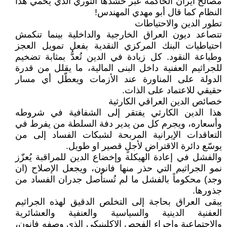
مصالح ايران الحاكمة عبر حشدها الثوري الذي يحمي هذا
النظام كما قال أبو مهدي المهندس!
تطور الدين والاحتياطات
تتصاعد ديون العراق الخارجية والداخلية بينما تنكمش
احتياطيات البنك المركزي النقدية بفعل تمويل العجز
وطباعة النقود. كل زيادة في الدين تُعدُّ بمثابة تضخيم
للجراثيم العفنية داخل البنى المالية، ما يقلل من قدرة
الدولة على المناورة عند الأزمات ويعطّل أي مسار
حقيقي للاعتماد على الذات.
خصائص الدين العراقي الكارثية
هذا الدين الكارثي يفتقر إلى الشفافية في شروطه
وأسعاره، ويجرم كل من يدير دفة السلطة من يفرط في
التعاقدات الإيرانية المربحة لشبكات الفساد إلى من
يوسّع دائرة الاقتراض لأجلٍ قصير او طويل.
والفشل في إعادة الهيكلة وإخضاع الدين للمراقبة يُعزّز
نمو الجراثيم التي حذر منها فانون، ويجعل الإصلاح (ان
وجد) محكوماً بالفشل ما لم تُستأصل جدران الفساد من
جذورها.
يبقى العراق بحاجة إلى التخلص الدقيق لهذه الجراثيم
العفنية الدينية والسياسية والعنفية والعشائرية
والاجتماعية وإجراء الفحص الإكلينيكي الذي وصفه فانون،