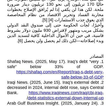
حاليًا 170 تريليون إلى نحو 130 تريليون دينار ضرورة
ملحة. لكن هذا لن يكفي إذا لم يُرافق الإصلاح بخطوات
محاربة الفساد وتحرير الاقتصاد من نظام المحاصصة
الذي يعوق جذب الاستثمارات [4] [5].
وأخيرًا، لجأت الحكومة حتى إلى صندوق النقد الدولي
بشكل مريب ومتهور لاقتراض 930 مليون دولار بشروط
قاسية، في حين أن الأموال الداخلية كافية لتسديد الدين
وبدء إصلاحاته—لكن ذلك لم يحصل ولن يحصل [6].
المصادر
1. Shafaq News. (2025, May 17). Iraq’s debt “very
safe” below 33% of GDP.
https://shafaq.com/en/Report/Iraq-s-debt-very-
safe-below-33-of-GDP
2. Iraqi News. (2025, June 15). Iraq’s external debt
decreased in 2024, internal debt rose, says Central
Bank.
https://www.iraqinews.com/iraq/cbi-iraq-
/
debt-statistics-external-down-internal-up
3. Arab Gulf Business Insight. (2025, January 24).