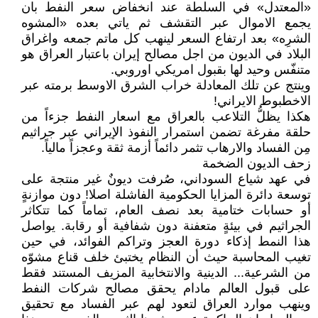
«المعتدل» في السلطة عند انخفاض سعر النفط بان
يجمع الاموال عبر التقشف ثم ياتي بعده «المشوه
الشرِه» بعد ارتفاع السعر لينهب كل ماتم جمعه واغراق
البلاد في الديون من اجل مصالح إيران باعتبار العراق هو
متنفّس وحيد لها بقبول امريكي اوروبي.
وينتج عن تلك المعادلة خراب الشرق الاوسط برمته عبر
الاخطبوط الايراني!
هكذا يظلُّ التلاعب بالعراق مع اسعار النفط جزءاً من
حلقة مفرغة تضمن استمرار النفوذ الإيراني عبر جراثيم
مِن الفساد والارهاب تثمر دائماً أزمة ثقة وعجزاً مالياً.
زحف الديون الضخمة
في عهد شياع السوداني، صُرفت ديونٌ غير منتجة على
توسعة دائرة المزايا الحكومية الفاشلة اصلا! دون موازنةٍ
أو حسابات ختامية بعد نصف العام، تماماً كما تتكاثر
الجراثيم في بيئةٍ متعفنة دون شفافية أو رقابة. يواصل
هذا النمط إذكاء دورة العجز وتراكم الفوائد، في حين
تغيب المحاسبة حيث أن النظام يختبئ خلف قناع مشوّه
من الشرعية... الدينية والانتخابية المزيف المستند فقط
على قبول العالم مادام يحقق مصالح شركات النفط
وينهب موارد العراق لتعود لهم عبر الفساد مع تحقيق