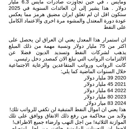
ومايس ، في حين تجاوزت صادرات مايس 6.3 مليار
دولار . هذا يشير إلى أن العائدات السنوية في 2025
ستكون اقل ان لم تغلق ايران مضيق هرمز مما يعكس
عودة دورة المعتدل والمشوه مرة اخرى والاعتماد الكامل
على النفط
ان استمرار هذا المعدل يعني ان العراق لن يحصل على
اكثر من 75 مليار دولار ونسبة مهمة من ذلك المبلغ
يذهب لشركات النفط وتسديد الديون فضلا عن
الالتزامات الرواتب التي تبلغ الان كمصدر دخل رئيسي.
كانت الرواتب ورواتب المتقاعدين والرعاية الاجتماعية
خلال السنوات الماضية كما يلي:
2020 39 مليار دولار
2021 45 مليار دولار
2022 64 مليار دولار
2023 80 مليار دولار
2024 83 ميار دولار
هذا يعني ان اموال النفط المتبقية لن تكفي للرواتب تلك!
ولابد من محاكمة من رفع ذلك الانفاق ووافق على تلك
الموازنة الثلاثية! من اجل النهب وارضاء جميع الاطراف!
لاحظ ان التعيينات المليونية جاءت من اجل امتصاص