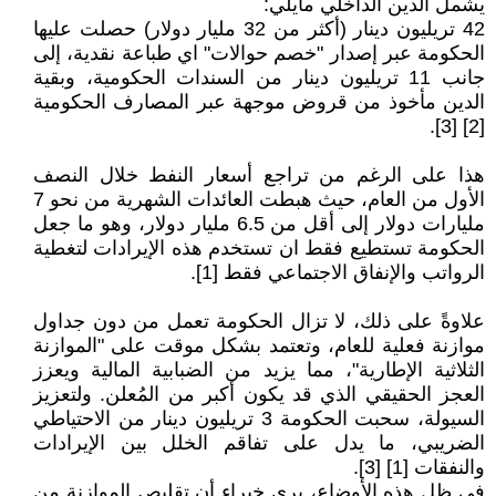
يشمل الدين الداخلي مايلي:
42 تريليون دينار (أكثر من 32 مليار دولار) حصلت عليها
الحكومة عبر إصدار "خصم حوالات" اي طباعة نقدية، إلى
جانب 11 تريليون دينار من السندات الحكومية، وبقية
الدين مأخوذ من قروض موجهة عبر المصارف الحكومية
[2] [3].
هذا على الرغم من تراجع أسعار النفط خلال النصف
الأول من العام، حيث هبطت العائدات الشهرية من نحو 7
مليارات دولار إلى أقل من 6.5 مليار دولار، وهو ما جعل
الحكومة تستطيع فقط ان تستخدم هذه الإيرادات لتغطية
الرواتب والإنفاق الاجتماعي فقط [1].
علاوةً على ذلك، لا تزال الحكومة تعمل من دون جداول
موازنة فعلية للعام، وتعتمد بشكل موقت على "الموازنة
الثلاثية الإطارية"، مما يزيد من الضبابية المالية ويعزز
العجز الحقيقي الذي قد يكون أكبر من المُعلن. ولتعزيز
السيولة، سحبت الحكومة 3 تريليون دينار من الاحتياطي
الضريبي، ما يدل على تفاقم الخلل بين الإيرادات
والنفقات [1] [3].
في ظل هذه الأوضاع، يرى خبراء أن تقليص الموازنة من