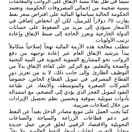
سيما في ظل بقاء نسبة الإنفاق على الرواتب والمعاشات
بنسبة ضخمة من إجمالي المصروفات الحكومية. وتعتمد
الحكومة الحالية سياساتها المالية على افتراض سعر نفط
يقارب 70 دولاراً للبرميل، لكن أي انخفاض إضافي في
الأسعار سيؤدي إلى مزيد من الضغوط على حسابات
الدولة الخارجية ويعزز الحاجة إلى ضبط الإنفاق وإعادة
ترتيب الأولويات.
تتطلب معالجة هذه الأزمة المالية نهجاً إصلاحياً متكاملاً
يبدأ بترشيد الإنفاق العام عبر إعادة توجيهه من دفع
الرواتب نحو المشاريع التنموية الحيوية في البنية التحتية
والصحة والتعليم، مع التركيز على كفاءة الإنفاق بدلاً من
التوظيف الطارئ. وإلى جانب ذلك، لا بد من تعزيز دور
القطاع المصرفي في تمويل القطاع الخاص، خصوصاً
الشركات الصغيرة والمتوسطة، والابتعاد عن طباعة
النقود لتمويل العجز الذي يؤدي إلى التضخم، مع استبداله
بأدوات تمويلية سوقية وتحسين نظم تحصيل الإيرادات
من خلال إصلاحات ضريبية.
كما يجب العمل على تنويع مصادر الدخل بعيداً عن النفط
عبر دعم قطاعات الزراعة والسياحة والصناعات
التحويلية والاقتصاد الرقمي لخلق فرص عمل جديدة
وتقليل التعرض لتقلبات أسعار النفط العالمية. ولا يقلّ