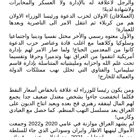
والرجل لاعلاقة له بالإدارة ولا العسكر والمخابرات
ولاشهادة لديهّ!
(العملاقان) الاولان لحزب الدعوة ورئيسا الوزراء الاولان
هم من كربلاء ثم انتقل الامر الى الناصرية وبعدها
للعمارة!
والأول معتوه رسمي والأخر مختل نفسيا ودينيا واجتماعيا
وسلوكيا وكلاهما مع اغلب قادة وعناصر حزب الدعوة
كانوا من المعدمين الجياع! ولما صار الامر لهم بإدارة
أمريكية انتقموا من العراق نهبا وتدميرا وحرقا وتقسيما
تحت علم الله واحزابه ومليشياته المتناسلة بإدارة قاسم
سليماني! والفتاوي التي تحلل نهب ممتلكات الدولة
والعمالة للخارج!
ومن يكون رئيسا للوزراء له علاقة بانخفاض أسعار النفط
فكلما انخفضت جاءوا بشخص معتدل ضعيف جدا يجمع
لهم المال لينفقه رهبري قح بعده ويعيد انتاج الديون على
العراق بعد مسلسل النهب المنظم. كما حصل مع العبادي
وكازمي!
لم يشهد العراق موازنة في عامي 2020 و2022 وجمعت
الأموال لينهيها الاطار وايران وسوداني الذي جاء للسلطة