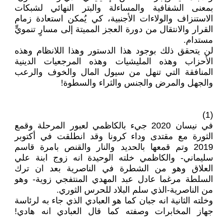
بمعنى الشفافية والمساءلة والبتر النهائي لشبكات
الاستنزاف والولاءات الأجنبية، كي يُمكن استعادة زمام
القرار والانتقال من دورة العجز المميتة إلى مسارٍ تنمويٍّ
مستدام.
لن يتحقق ذلك بوجود هذا الدستور وهذا اللانظام وهذه
الأحزاب وهذه المليشيات وهذه المرجعيات الدينية
المنافقة التي تنهل من سيول المال والخوف والرعب
والجهل والمرض والجنس والثراء والسطوة!
(1)
في نيسان 2020 جيء بالكاظمي لعبور المرحلة وقمع
الثورة مع مقتدى وداء كرونا وقد انطلقت في أكتوبر
2019 وتم قمعها بالحديد والنار والقنص بامرة قاسم
سليماني- والكاظمي خلته الوحيدة انه زوج ابنة علي
العلاق وهو من الشطرة في الناصرية بعد ان ترك
السلطة مرغما عادل عبد المهدي المنتفجي زوية- وهو
من الناصرية-الذي سلم البلاد للحرس الثوري.
وخلته الثانية انه جبان كما هو العبادي الذي جاء به لرئاسة
جهاز المخابرات وصفته كما قال العبادي انه هادي!