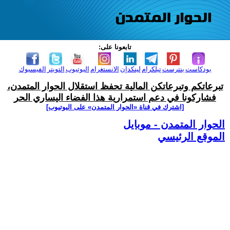
تابعونا على:
بودكاست
بنترست
تيلكرام
لينكدإن
الانستغرام
اليوتيوب
التويتر
الفيسبوك
تبرعاتكم وتبرعاتكن المالية تحفظ استقلال الحوار المتمدن،
فشاركونا في دعم استمرارية هذا الفضاء اليساري الحر
[اشترك في قناة ‫«الحوار المتمدن» على اليوتيوب]
الحوار المتمدن - موبايل
الموقع الرئيسي