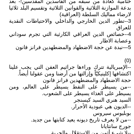
ختامية كعادة من سبقه من الفاسدين المقدسين!- بعد
بدعة الموازنة الثلاثية والقوانين الثلاثية وتقسيم البلد ثلاثيا
لارضاء مماليك السلطة (العراقية)
3--تطور الدين الخارجي والداخلي والاحتياطات النقدية
للعراق
4--خصائص الدين العراقي الكارثية التي تجرم سوداني
وعصابة الاطار
5—نبدة عن حجة الاضطهاد والمضطهدين فرانز فانون
(0)
--الإمبريالية تترك وراءها جراثيم العفن التي يجب علينا
اكتشافها إكلينيكيّاً وإزالتها من أرضنا ومن عقولنا أيضاً.
حجة الاضطهاد والمضطهدين فرانز فانون
--من يسيطر على النفط يسيطر على العالم، ومن
يسيطر على الغذاء يسيطر على الشعوب.
السيد هنري السيد كيسنجر
--الديون هي عبودية الأحرار.
بوبليوس سيروس
--من لا يعرف تاريخ ديونه يعيد كتابتها من جديد.
جورج سانتايانا
--لا شيء أثمن من الاستقلال والحرية.