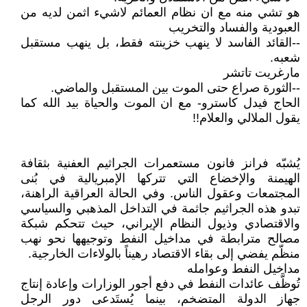
هو تشي منه مع ان نظام العمائم لاشيء اثمن لديه من
العبودية والفساد والتخريب
--القائد الفاسد لا ينهب خزينته فقط، بل ينهب مستقبل
شعبه.
مارغريت تاتشر
--الثورة صراع حتى الموت بين المستقبل والماضي.
الحاج فيدل كاسترو- مع ان الموت والحياة بيد الله كما
يقول الملالي والعلام!!
يُشبّه فرانز فانون مستعمرات الجراثيم العفنية بثقافة
الهيمنة والإخضاع التي تتركها الإمبريالية في بُنى
المجتمعات وعقول الناس. وفي الحالة العراقية الراهنة،
تبدو هذه الجراثيم جاثمة في التداخل المذهبي والسياسي
والاقتصادي وذيول النظام الإيراني، حيث تتحكم شبكة
مصالح مترابطة في مداخيل النفط وتوجيهها نحو نهب
منظّم يفضي إلى بقاء الاقتصاد رهيناً بالولاءات الخارجية.
مداخيل النفط وعوامله
تُوظَّف عائدات النفط في دفع أجور الوزارات وإعادة إنتاج
جهاز الدولة المتضخم، بينما يُستَدعى دور الرجل