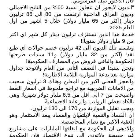
قال الدكتور نبيل المرسومي:
"الديون لايجوز ان تتجاوز نسبة 60% من الناتج الاجمالي
وديون العراق الداخلية ارتفعت من 80 الى 85 ترليون
دينار (اكثر من 65 مليار دولار) خلال 5 اشهر من اول
العام 2025.
خدمة هذا الدين تستنزف ترليون دينار كل شهر اي اكثر
من 9 مليار دولار سنويا!!
وتقسم تلك الديون الى 42 ترليون خصم حوالات اي طبع
نقد! (اكثر من 32 مليار دولار) و11 سندات طرحتها
الحكومة والباقي قروض من المصارف الحكومية!
ونحن سنبدا في النصف الثاني من العام ولاتوجد جداول
موازنة بعد بدعة الموازنة الثلاثية الاطارية!
والعجز الفعلي اكبر من المعلن وهناك 3 ترليون سحبت
من الامانات الضريبية مع تراجع ملحوظ في اسعار النفط
واصبحت من 7 الى اقل من 6.5 مليار دولار شهريا! وهي
بالكاد تغطي الرواتب والرعاية الاجتماعيةّ
ويجب تقليل الموازنة من 170 الى 130 ترليون.
ان الفساد والتنمية لايلتقيان والفساد يبعد الاستثمار وهو
العقبة الاكبر مع نظام المحاصصة.
والادهى ان الحكومة مع انفاقها المليارات على مشاريع
غير حقيقية ولاتودي الى تنوع الاقتصاد فان الحكومة