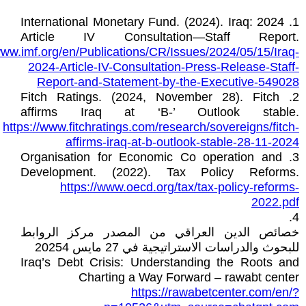
1. International Monetary Fund. (2024). Iraq: 2024
Article IV Consultation—Staff Report.
www.imf.org/en/Publications/CR/Issues/2024/05/15/Iraq-
2024-Article-IV-Consultation-Press-Release-Staff-
Report-and-Statement-by-the-Executive-549028
2. Fitch Ratings. (2024, November 28). Fitch
affirms Iraq at ‘B-’ Outlook stable.
https://www.fitchratings.com/research/sovereigns/fitch-
affirms-iraq-at-b-outlook-stable-28-11-2024
3. Organisation for Economic Co operation and
Development. (2022). Tax Policy Reforms.
https://www.oecd.org/tax/tax-policy-reforms-
2022.pdf
4.
خصائص الدين العراقي من المصدر مركز الروابط
للبحوث والدراسات الاستراتيجية في 27 مايس 20254
Iraq’s Debt Crisis: Understanding the Roots and
Charting a Way Forward – rawabt center
https://rawabetcenter.com/en/?