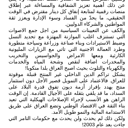
عن ذلك أهمية تعزيز الشفافية والمساءلة عبر إطلاق
منصات رقمية لمتابعة إنفاق كل دينار مقترض في الوقت
الحقيقي، ما يحدّ من الفساد وسوء الإدارة ويعزز ثقة
المواطنين والشركاء الدوليين.
والكف عن التعيينات السياسية من اجل جمع الاصوات
التي تستنزف اغلب الموازنة المهتزة مع تحديد النسل
وضبط الاستيرادات وبناء صناعة وزراعة وسياحة متطورة
وطرد العمالة الاجنبية التي تاتي مع الزيارات المليونية
الكارثية ومعها الامراض والجواسيس والتخريب
والمخدرات اضافة لنقص وشحة المياه والخدمات
والكهرباء والتلوث بحيث اصبح العراق بلدا منكوبا!
يشكل تراكم الدين الداخلي غير المنتج قنبلة موقوتة
للعراق. فالاعتماد على التمويل قصير الأجل دون استثمار
منتج يهدد بإفراز أزمة ديون تفوق قدرة البلاد على
السداد، ما قد يلقي بثقله على الأجيال القادمة. إن الوقت
الراهن هو الأنسب لإجراء الإصلاحات الهيكلية التي تعيد
بناء الثقة في الاقتصاد الوطني وتضع العراق على طريق
الاستدامة المالية والنمو طويل الأمد.
ولكن ذلك لم يحدث ولن يحدث مع حكومات التامر التي
جاءت بعد عام 2003!