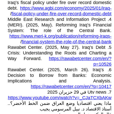
Iraq’s fiscal policy under fire over record domestic
debt.
https://www.agbi.com/economy/2025/01/iraq-
/
fiscal-policy-under-fire-over-record-domestic-debt
4. Middle East Research and Information Project
(MERI). (2025, May). Reforming Iraq’s Financial
System: The role of the Central Bank.
https://www.meri-k.org/publication/reforming-iraqs-
/
financial-system-the-role-of-the-central-bank
5. Rawabet Center. (2025, May 27). Iraq’s Debt
Crisis: Understanding the Roots and Charting a
Way Forward.
https://rawabetcenter.com/en/?
p=10526
6. Rawabet Center. (2025, March 26). Iraq’s
Decision to Borrow from Banks: Economic
Implications and Analysis.
https://rawabetcenter.com/en/?p=10417
7. Utv news في 29 حزيران 2025
https://www.youtube.com/watch?v=_CJaTCXbAKw
ماذا يعني اقتصاديا وضع العراق ضمن الخط الأخضر؟..
أستاذ الاقتصاد د. نبيل المرسومي يجيب