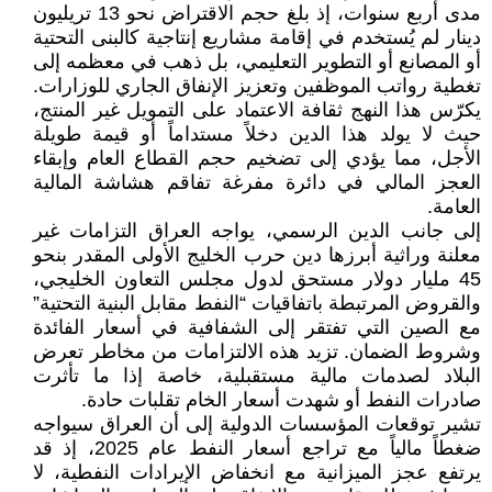
مدى أربع سنوات، إذ بلغ حجم الاقتراض نحو 13 تريليون
دينار لم يُستخدم في إقامة مشاريع إنتاجية كالبنى التحتية
أو المصانع أو التطوير التعليمي، بل ذهب في معظمه إلى
تغطية رواتب الموظفين وتعزيز الإنفاق الجاري للوزارات.
يكرّس هذا النهج ثقافة الاعتماد على التمويل غير المنتج،
حيث لا يولد هذا الدين دخلاً مستداماً أو قيمة طويلة
الأجل، مما يؤدي إلى تضخيم حجم القطاع العام وإبقاء
العجز المالي في دائرة مفرغة تفاقم هشاشة المالية
العامة.
إلى جانب الدين الرسمي، يواجه العراق التزامات غير
معلنة وراثية أبرزها دين حرب الخليج الأولى المقدر بنحو
45 مليار دولار مستحق لدول مجلس التعاون الخليجي،
والقروض المرتبطة باتفاقيات “النفط مقابل البنية التحتية”
مع الصين التي تفتقر إلى الشفافية في أسعار الفائدة
وشروط الضمان. تزيد هذه الالتزامات من مخاطر تعرض
البلاد لصدمات مالية مستقبلية، خاصة إذا ما تأثرت
صادرات النفط أو شهدت أسعار الخام تقلبات حادة.
تشير توقعات المؤسسات الدولية إلى أن العراق سيواجه
ضغطاً مالياً مع تراجع أسعار النفط عام 2025، إذ قد
يرتفع عجز الميزانية مع انخفاض الإيرادات النفطية، لا