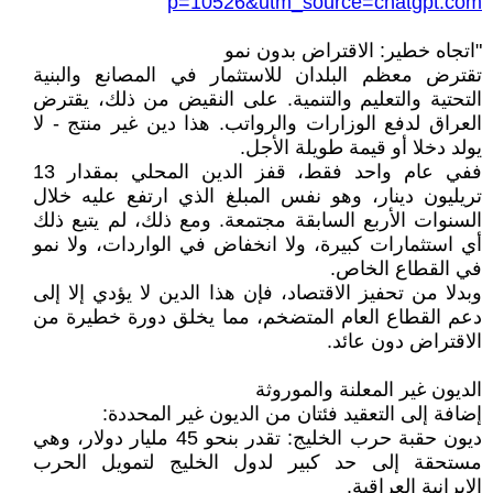
p=10526&utm_source=chatgpt.com
"اتجاه خطير: الاقتراض بدون نمو
تقترض معظم البلدان للاستثمار في المصانع والبنية
التحتية والتعليم والتنمية. على النقيض من ذلك، يقترض
العراق لدفع الوزارات والرواتب. هذا دين غير منتج - لا
يولد دخلا أو قيمة طويلة الأجل.
ففي عام واحد فقط، قفز الدين المحلي بمقدار 13
تريليون دينار، وهو نفس المبلغ الذي ارتفع عليه خلال
السنوات الأربع السابقة مجتمعة. ومع ذلك، لم يتبع ذلك
أي استثمارات كبيرة، ولا انخفاض في الواردات، ولا نمو
في القطاع الخاص.
وبدلا من تحفيز الاقتصاد، فإن هذا الدين لا يؤدي إلا إلى
دعم القطاع العام المتضخم، مما يخلق دورة خطيرة من
الاقتراض دون عائد.
الديون غير المعلنة والموروثة
إضافة إلى التعقيد فئتان من الديون غير المحددة:
ديون حقبة حرب الخليج: تقدر بنحو 45 مليار دولار، وهي
مستحقة إلى حد كبير لدول الخليج لتمويل الحرب
الإيرانية العراقية.