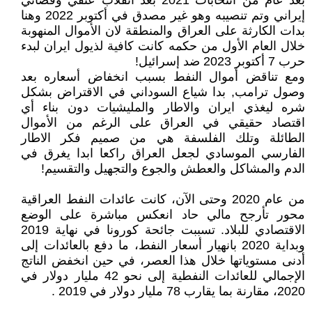
بعد عام من انتخابات 2021 بعد انقلاب عنفي وقضائي
إيراني وتم تنصيبه وهو غير مصدق في أكتوبر 2022 وهنا
بدات الكارثة على العراق والمنطقة لان الأموال المنهوبة
خلال العام الأول من حكمه كانت كافية لذيول ايران لبدء
حرب 7 أكتوبر 2023 ضد إسرائيل!
ومع تناقض أموال النفط بسبب انخفاض أسعاره بعد
وصول ترامب, بدا شياع السوداني في الاقتراض بشكل
شره ليغذي ايران والاطار والمليشيات دون بناء أي
اقتصاد حقيقي في العراق على الرغم من الأموال
الطائلة وتلك الفلسفة هي من صميم فكر الاطار
الفارسي الموسادي لجعل العراق راكعا ابدا يغرق في
الدم والمشاكل والعطش والجوع والتجهيل والتقسيم!
من عام 2020 وحتى الآن، كانت عائدات النفط العراقية
محور تأرجح مالي حاد انعكس مباشرة على الوضع
الاقتصادي للبلاد. تسببت جائحة كورونا في نهاية 2019
وبداية 2020 بانهيار أسعار النفط، ما دفع بالعائدات إلى
أدنى مستوياتها خلال هذا العصر، في حين انخفض الناتج
الإجمالي للعائدات النفطية إلى نحو 42 مليار دولار في
2020، مقارنة بما يقارب 78 مليار دولار في 2019 .