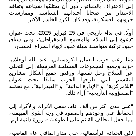
إلى الاعتراف بالحقائق، دون أن يمتلكوا شجاعة وثقافة
الاعتذار من ضحايا أجنداتهم السياسية وممارسات
حروبهم العسكرية، وقد كان الكرد الخاسر الأكبر…
أولًا: في نداء تاريخي في 25 فبراير 2025، تحت عنوان
“دعوة إلى السلام والمجتمع الديمقراطي”، وفي سياق
جهود تركية متواصلة طيلة عقود لإنهاء الصراع المسلح،
دعا زعيم حزب العمال الكردستاني، عبد الله أوجلان،
حزبه وجميع المجموعات المسلحة المرتبطة، إلى التخلي
عن السلاح وحل نفسها، ورفض جميع أشكال مشاريع
التقسيم التي طرحها الحزب سابقًا تحت عنوان
“اللامركزية” أو “الإدارة الذاتية” أو “الفيدرالية”، مع تحمّله
“المسؤولية التاريخية” إزاء ذلك:
“على مدى أكثر من ألف عام، سعى الأتراك والأكراد إلى
الحفاظ على وجودهم والصمود في وجه القوى المهيمنة،
مما جعل التحالف القائم على الطوعية ضرورة دائمة لهم.
لكن الحداثة الرأسمالية، على مدار المائتي عام الماضية،