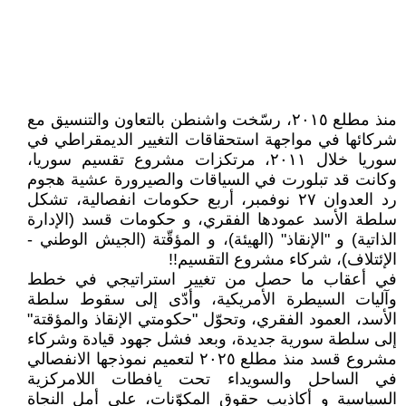
منذ مطلع ٢٠١٥، رسّخت واشنطن بالتعاون والتنسيق مع
شركائها في مواجهة استحقاقات التغيير الديمقراطي في
سوريا خلال ٢٠١١، مرتكزات مشروع تقسيم سوريا،
وكانت قد تبلورت في السياقات والصيرورة عشية هجوم
رد العدوان ٢٧ نوفمبر، أربع حكومات انفصالية، تشكل
سلطة الأسد عمودها الفقري، و حكومات قسد (الإدارة
الذاتية) و "الإنقاذ" (الهيئة)، و المؤقّتة (الجيش الوطني -
الإئتلاف)، شركاء مشروع التقسيم!!
في أعقاب ما حصل من تغيير استراتيجي في خطط
وآليات السيطرة الأمريكية، وأدّى إلى سقوط سلطة
الأسد، العمود الفقري، وتحوّل "حكومتي الإنقاذ والمؤقتة"
إلى سلطة سورية جديدة، وبعد فشل جهود قيادة وشركاء
مشروع قسد منذ مطلع ٢٠٢٥ لتعميم نموذجها الانفصالي
في الساحل والسويداء تحت يافطات اللامركزية
السياسية و أكاذيب حقوق المكوّنات، على أمل النجاة