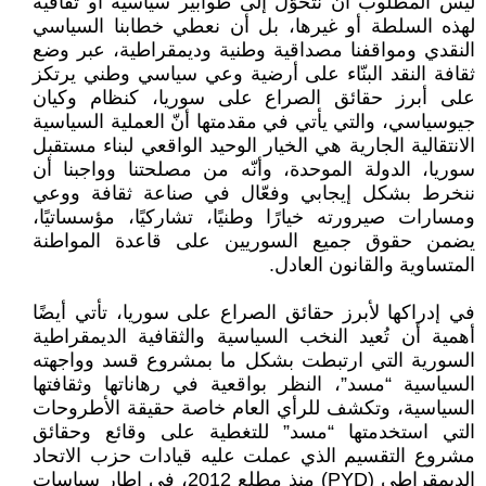
ليس المطلوب أن نتحوّل إلى طوابير سياسية أو ثقافية
لهذه السلطة أو غيرها، بل أن نعطي خطابنا السياسي
النقدي ومواقفنا مصداقية وطنية وديمقراطية، عبر وضع
ثقافة النقد البنّاء على أرضية وعي سياسي وطني يرتكز
على أبرز حقائق الصراع على سوريا، كنظام وكيان
جيوسياسي، والتي يأتي في مقدمتها أنّ العملية السياسية
الانتقالية الجارية هي الخيار الوحيد الواقعي لبناء مستقبل
سوريا، الدولة الموحدة، وأنّه من مصلحتنا وواجبنا أن
ننخرط بشكل إيجابي وفعّال في صناعة ثقافة ووعي
ومسارات صيرورته خيارًا وطنيًا، تشاركيًا، مؤسساتيًا،
يضمن حقوق جميع السوريين على قاعدة المواطنة
المتساوية والقانون العادل.
في إدراكها لأبرز حقائق الصراع على سوريا، تأتي أيضًا
أهمية أن تُعيد النخب السياسية والثقافية الديمقراطية
السورية التي ارتبطت بشكل ما بمشروع قسد وواجهته
السياسية “مسد”، النظر بواقعية في رهاناتها وثقافتها
السياسية، وتكشف للرأي العام خاصة حقيقة الأطروحات
التي استخدمتها “مسد” للتغطية على وقائع وحقائق
مشروع التقسيم الذي عملت عليه قيادات حزب الاتحاد
الديمقراطي (PYD) منذ مطلع 2012، في إطار سياسات