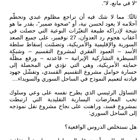
“لا في مانع، لا”.
ثالثًا: مما لا شك فيه أن تراجع مظلوم عبدي وتحطّم
أحلامه لا يعود لحسن نية، أو “صحوة ضمير”، بقدر ما هو
نتيجة لإدراكه طبيعة التغيّرات النوعية التي حصلت في
أعقاب هجوم رد العدوان، 27 نوفمبر، على جميع الصعد
السورية والإقليمية والأمريكية، وتضمّنت إسقاط سلطة
الأسد – العمود الفقري لمشروع التقسيم – وشبكة
السيطرة التشاركية الإيرانية – قاعدته – ورفع مظلّة
حمايته الأمريكية، وهي التي تؤدي في المحصلة إلى
خسارة حوامل مشروع التقسيم القسدي، وتفشّل جهود
قيادته لتعميم النموذج في الساحل السوري والسويداء…
التساؤل الرئيسي الذي يطرح نفسه على وعي وسلوك
نخب المعارضات اليسارية التقليدية التي ارتبطت
بمشروع قسد، وراهنت على نجاح مشروع نقل نموذجه
إلى الساحل السوري:
هل نستخلص الدروس الواقعية؟