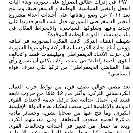
١٩٧٠ في إدراك حقائق الصراع على سوريا، وبناء آليات
الفعل والتغيير السياسية، الوطنية و الديمقراطية، وما نتج
بعد ٢٠١١ عن وضع رهاناتها على أجندات أعداء مشروع
التغيير الديمقراطي السوري، فهل تثبت اليوم قدرتها على
تجديد وعيها وسلوكها السياسي، والانخراط الفعّال في
بناء مؤسسات الدولة الوطنية الموحّدة؟
شيطنة النظام التركي كانت الفكرة المحورية في ثقافة
ووعي أتباع وقادة الكردستانية التركية وطوابيرها السورية
في حزب الاتحاد الديمقراطي وميليشيات قسد و”تحالف
القوى الديمقراطية” في مسد، وكان يكفي أن تسمع رأي
هذا “المناضل الديمقراطي” من تركيا لكي تعرف هواه
السياسي!!
بعد مضي حوالي نصف قرن من تورّط حزب العمال
الكردستاني التركي، وأكثر من 12 عامًا من حروب تابعه
قسد في أعمال عدائية ضدّ تركيا، خدمة لأجندات القوى
الدولية والإقليمية التي سعت لتفكيك هذه الدولة الإقليمية
الكبرى، وما نتج عنها من ضحايا بشرية وخسائر مادية
مدمّرة لجميع شعوب المنطقة، وفي مقدمتهم الكرد،
وبعد ما حصل من تغيير في أجندات وتحالفات القوى
الدولية تجاه تركيا، يضطر قادة تلك المجموعات الإرهابية