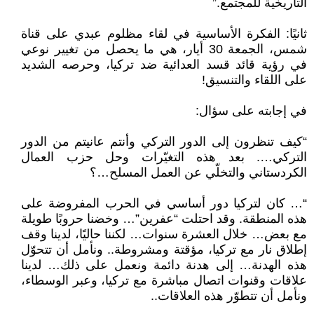
التاريخية للمجتمع.”
ثانيًا: الفكرة الأساسية في لقاء مظلوم عبدي على قناة
شمس، الجمعة 30 أيار، هي ما يحصل من تغيير نوعي
في رؤية قائد قسد العدائية ضد تركيا، وحرصه الشديد
على اللقاء والتنسيق!
في إجابته على سؤال:
“كيف تنظرون إلى الدور التركي وأنتم عانيتم من الدور
التركي…. بعد هذه التغيّرات وحل حزب العمال
الكردستاني والتخلّي عن العمل المسلح…؟
“… كان لتركيا دور أساسي في الحرب المفروضة على
هذه المنطقة. وقد احتلت “عفرين”… وخضنا حروبًا طويلة
مع بعض… خلال العشرة سنوات… لكننا حاليًا، لدينا وقف
إطلاق نار مع تركيا، مؤقتة ومشروطة.. ونأمل أن تتحوّل
هذه الهدنة… إلى هدنة دائمة ونعمل على ذلك… لدينا
علاقات وقنوات اتصال مباشرة مع تركيا، وعبر الوسطاء،
ونأمل أن تتطوّر هذه العلاقات..