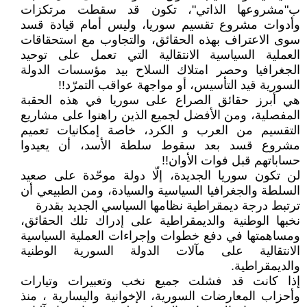
ب"مشروعها الذاتي"، تكون قد سقطت مرتكزات
وأدوات مشروع تقسيم سوريا، وليس أمام قيادة قسد
سوى الاعتراف بهذه الحقائق، والتجاوب مع استحقاقات
العملية السياسية الانتقالية التي تعمل على توحيد
الجغرافيا وحصر امتلاك السلاح بيد مؤسسات الدولة
السورية قيد التأسيس، أو مواجهة عواقب التمرّد!!
هي أبرز حقائق الصراع على سوريا في هذه الحقبة
المفصلية، ومن الأفضل لجميع الذين راهنوا على مشاريع
التقسيم من العرب و الكرد، خاصة إمكانيات تعميم
مشروع قسد بعد سقوط سلطة الأسد، أن يعيدوا
حساباتهم قبل فوات الأوان!!
لن تكون سوريا الجديدة، إلّا دولة موحّدة على صعيد
السلطة والجغرافيا السياسية والسيادة، ومن الطبيعي أن
ترتبط درجة ديمقراطية نظامها السياسي الجديد بقدرة
نخبها الوطنية والديمقراطية على إدراك تلك الحقائق،
ومساهمتها في دفع خطوات وإجراءات العملية السياسية
الانتقالية على مآلات الدولة السورية الوطنية
والديمقراطية.
إذا كانت قد فشلت جميع نخب وتعبيرات وتيارات
وأحزاب المعارضات السورية، الإخوانية واليسارية ، منذ