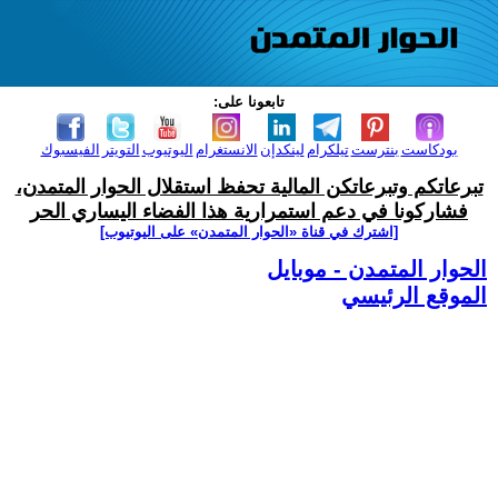
تابعونا على:
بودكاست
بنترست
تيلكرام
لينكدإن
الانستغرام
اليوتيوب
التويتر
الفيسبوك
تبرعاتكم وتبرعاتكن المالية تحفظ استقلال الحوار المتمدن،
فشاركونا في دعم استمرارية هذا الفضاء اليساري الحر
[اشترك في قناة ‫«الحوار المتمدن» على اليوتيوب]
الحوار المتمدن - موبايل
الموقع الرئيسي