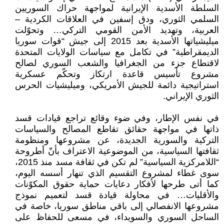
السلطة الأسدية الإيرانية لمواجهة حراك السوريين
السلمي الثوري، ودق إسفين في العلاقات الكردية –
العربية، وتهديد الأمن القومي التركي… وتحوّلت
ميليشياتها الأسدية بعد 2015 إلى جيش “قوات سوريا
الديمقراطية” في تكامل مع سياسات الولايات المتحدة
لاقتطاع جزء من الجغرافيا والشعب السوري لصالح
مشروع تأسيس قاعدة ارتكاز وتحكّم عسكرية
استراتيجية دائمة للجيش الأمريكي، وميليشيات الحرس
الثوري الإيراني.
في نفس الإطار، وفي ضوء وقائع تراجع قيادات قسد
ذاتها في مواجهة حقائق تقاطع المصالح والسياسات
التركية والسورية الجديدة، عن مشروعها ومنظومة
ثقافتها السياسية، من الموضوعية الاعتراف بأنّ أطروحة
“اللامركزية السياسية” لم تكن في ثقافة مسد منذ 2015،
سوى غطاء لمشروع التقسيم الذي تنهار أسسه اليوم،
كما أتى طرحها لأفكار دعايات حماية حقوق المكوّنات
والأقليات… في محاولة قيادة قسد لتعميم نموذج
مشروعها الانفصالي إلى باقي مناطق سوريا، خاصة في
الساحل السوري والسويداء، في مسعى للحفاظ على