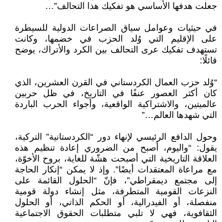
جعلت هدفها الأساسي هو تفكيك هذا التحالف”…
في حيثيات وعوامل سياق الصراعات الدولية للسيطرة
على الإقليم التي وُلد الحزب في خضمها، وكانت
تستهدف تفكيك عرى التحالف بين الكرد والأتراك، يوضح
قائلًا:
“وُلد حزب العمال الكردستاني في القرن العشرين، الذي
كان أكثر العصور عنفًا في التاريخ، في ظل حربين
عالميتين، والاشتراكية الواقعية، وأجواء الحرب الباردة
التي شهدها العالم…”
وحول الدافع الرئيسي لإنهاء دور “الكردستانية” التركية،
يقول: “واليوم، أصبح من الضروري إعادة تنظيم هذه
العلاقة التاريخية التي أصبحت هشّة للغاية، بروح الأخوّة،
مع مراعاة المعتقدات أيضًا”. وإذ لا يمكن “إنكار الحاجة
إلى مجتمع ديمقراطي”، فإنّ “الحلول القائمة على
النزعات القومية المتطرفة، مثل إنشاء دولة قومية
منفصلة، أو الفيدرالية، أو الحكم الذاتي، أو الحلول
الثقافوية، فهي لا تلبي متطلبات الحقوق الاجتماعية